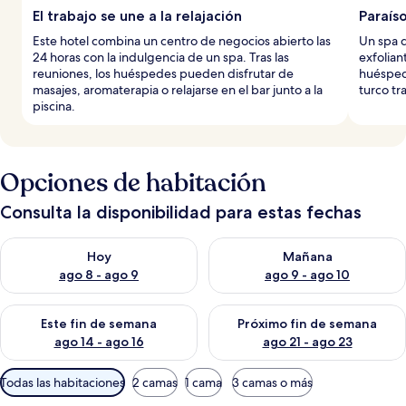
El trabajo se une a la relajación
Paraís
Este hotel combina un centro de negocios abierto las
Un spa d
24 horas con la indulgencia de un spa. Tras las
exfolian
reuniones, los huéspedes pueden disfrutar de
huéspede
masajes, aromaterapia o relajarse en el bar junto a la
turco tr
piscina.
Opciones de habitación
Consulta la disponibilidad para estas fechas
Consulta la disponibilidad para hoy ago 8 - ago 9
Consulta la disponibilidad pa
Hoy
Mañana
ago 8 - ago 9
ago 9 - ago 10
Consulta la disponibilidad para este fin de semana ago 14 - ag
Consulta la disponibilidad pa
Este fin de semana
Próximo fin de semana
ago 14 - ago 16
ago 21 - ago 23
Filtros
Todas las habitaciones
2 camas
1 cama
3 camas o más
disponibles