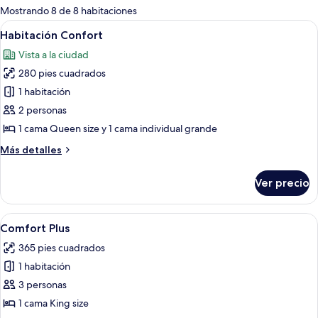
para
Mostrando 8 de 8 habitaciones
las
Abrir
Una habitación de hotel con dos camas, 
7
Habitación Confort
habitaciones
todas
Vista a la ciudad
las
280 pies cuadrados
fotos
de
1 habitación
Habitación
2 personas
Confort
1 cama Queen size y 1 cama individual grande
Más
Más detalles
detalles
sobre
Ver precio
Habitación
Confort
Abrir
Una habitación de hotel con una cama 
7
Comfort Plus
todas
365 pies cuadrados
las
1 habitación
fotos
de
3 personas
Comfort
1 cama King size