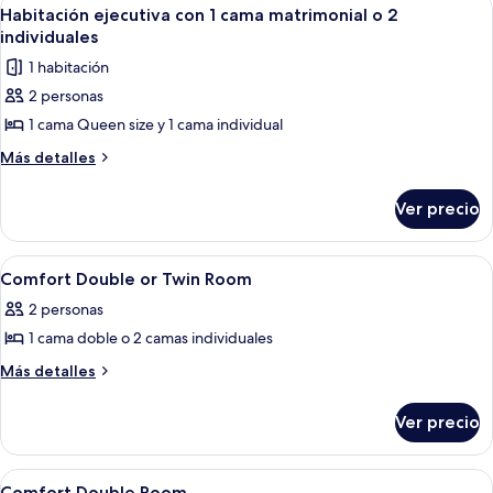
Abrir
4
Room
Habitación ejecutiva con 1 cama matrimonial o 2
todas
individuales
las
1 habitación
fotos
2 personas
de
1 cama Queen size y 1 cama individual
Habitación
ejecutiva
Más
Más detalles
detalles
con
sobre
1
Ver precio
Habitación
cama
ejecutiva
matrimonial
con
Abrir
Habitación de hotel con cama, escritorio
2
1
o
Comfort Double or Twin Room
todas
cama
2
2 personas
matrimonial
las
individuales
o
1 cama doble o 2 camas individuales
fotos
2
de
Más
Más detalles
individuales
detalles
Comfort
sobre
Double
Ver precio
Comfort
or
Double
Twin
or
Abrir
Una habitación de hotel con dos camas, t
7
Twin
Comfort Double Room