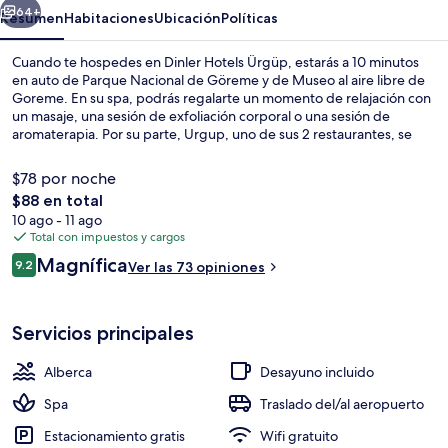
64+
Resumen
Habitaciones
Ubicación
Políticas
Cuando te hospedes en Dinler Hotels Ürgüp, estarás a 10 minutos
en auto de Parque Nacional de Göreme y de Museo al aire libre de
Goreme. En su spa, podrás regalarte un momento de relajación con
un masaje, una sesión de exfoliación corporal o una sesión de
aromaterapia. Por su parte, Urgup, uno de sus 2 restaurantes, se
especializa en cocina internacional y abre para el desayuno y la cena.
Otros servicios y amenidades a destacar de este hotel de lujo son
$78 por noche
sus 2 bares o lounges, su alberca techada y su alberca al aire libre.
El
$88 en total
precio
10 ago - 11 ago
Vista desde la propiedad
total
Total con impuestos y cargos
es
Opiniones
Magnífica
9.2
Ver las 73 opiniones
de
9.2 de 10,
$88
Servicios principales
Alberca
Desayuno incluido
Spa
Traslado del/al aeropuerto
Estacionamiento gratis
Wifi gratuito