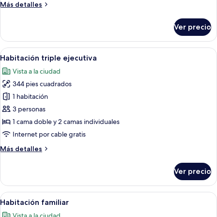
Plus
Más
Más detalles
detalles
sobre
Ver precio
Comfort
Plus
Abrir
Habitación de hotel con dos camas, un e
4
Habitación triple ejecutiva
todas
Vista a la ciudad
las
344 pies cuadrados
fotos
de
1 habitación
Habitación
3 personas
triple
1 cama doble y 2 camas individuales
ejecutiva
Internet por cable gratis
Más
Más detalles
detalles
sobre
Ver precio
Habitación
triple
ejecutiva
Abrir
Habitación de hotel con cama, mesita d
6
Habitación familiar
todas
Vista a la ciudad