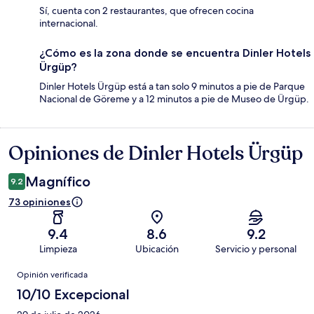
Sí, cuenta con 2 restaurantes, que ofrecen cocina
internacional.
¿Cómo es la zona donde se encuentra Dinler Hotels
Ürgüp?
Dinler Hotels Ürgüp está a tan solo 9 minutos a pie de Parque
Nacional de Göreme y a 12 minutos a pie de Museo de Ürgüp.
Opiniones de Dinler Hotels Ürgüp
Opiniones
Magnífico
9.2
73 opiniones
9.4
8.6
9.2
Limpieza
Ubicación
Servicio y personal
Opiniones
Opinión verificada
10/10 Excepcional