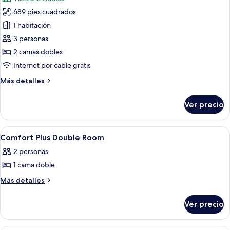
las
689 pies cuadrados
fotos
de
1 habitación
Habitación
3 personas
familiar
2 camas dobles
Internet por cable gratis
Más
Más detalles
detalles
sobre
Ver precio
Habitación
familiar
Abrir
1 habitación, minibar, caja de segurida
26
Comfort Plus Double Room
todas
2 personas
las
1 cama doble
fotos
de
Más
Más detalles
detalles
Comfort
sobre
Plus
Ver precio
Comfort
Double
Plus
Room
Double
Habitación de hotel con cama, mesita d