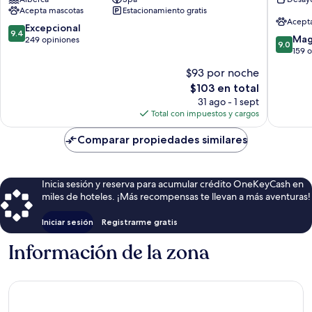
Ürgüp
Acepta mascotas
Estacionamiento gratis
Acept
9.4
Excepcional
9.4
9.0
Mag
de
249 opiniones
9.0
de
159 
10,
10,
Excepcional,
$93 por noche
Magnífi
249
El
$103 en total
159
opiniones
precio
opinion
31 ago - 1 sept
actual
Total con impuestos y cargos
es
de
Comparar propiedades similares
$103
Inicia sesión y reserva para acumular crédito OneKeyCash en
miles de hoteles. ¡Más recompensas te llevan a más aventuras!
Iniciar sesión
Registrarme gratis
Información de la zona