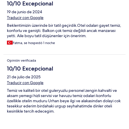
10/10 Excepcional
19 de junio de 2024
Traducir con Google
Beklentimizin üzerinde bir tatil geçirdik.Otel odaları gayet temiz,
konforlu ve genişti. Balkon çok temiz değildi ancak manzarası
yetti. Aile boyu tatil düşünenler için öneririm.
Fatma, se hospedó 1 noche
Opinión verificada
10/10 Excepcional
21 de julio de 2025
Traducir con Google
Temiz ve kaliteli bir otel guleryuzlu personel zengin kahvalti ve
aksam yemegi hizli servisi var havuzu temiz odalari konforlu
özellikle otelin muduru Urhan beye ilgi ve alakasindan dolayi cok
tesekkur ederim birdahaki urgup seyhahatimde dinler oteli
kesinlikle tercih edecegim.