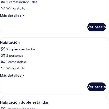
de
2 camas individuales
Habitación
Wifi gratuito
Más
Más detalles
detalles
sobre
Ver precio
Habitación
Abrir
Habitación de hotel con cama, mesita de
4
Habitación
todas
215 pies cuadrados
las
2 personas
fotos
de
1 cama doble
Habitación
Wifi gratuito
Más
Más detalles
detalles
sobre
Ver precio
Habitación
Abrir
Una habitación de hotel con cama, escri
6
Habitación doble estándar
todas