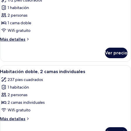
172 pies cuadrados
las
1 habitación
fotos
de
2 personas
Habitación
1 cama doble
doble
Wifi gratuito
estándar
Más
Más detalles
detalles
sobre
Ver precio
Habitación
doble
estándar
Abrir
Habitación de hotel con dos camas, una
5
Habitación doble, 2 camas individuales
todas
237 pies cuadrados
las
1 habitación
fotos
de
2 personas
Habitación
2 camas individuales
doble,
Wifi gratuito
2
Más
Más detalles
camas
detalles
individuales
sobre