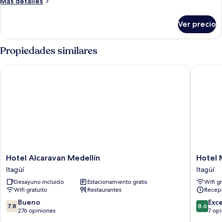
Más
Más detalles
detalles
sobre
Ver precio
Habitación
triple
Propiedades similares
Hotel Alcaravan Medellín
Hotel M
Hotel
Hotel
Hotel Alcaravan Medellín
Hotel 
Alcaravan
Monarc
Itagüí
Itagüí
Medellín
Itagüí
Desayuno incluido
Estacionamiento gratis
Wifi g
Itagüí
Wifi gratuito
Restaurantes
Recep
7.8
8.6
Bueno
Exc
7.8
8.6
de
de
276 opiniones
7 op
10,
10,