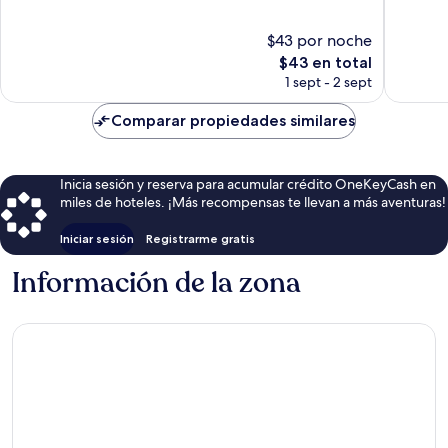
Bueno,
Excelent
276
7
$43 por noche
opiniones
opinion
El
$43 en total
precio
1 sept - 2 sept
actual
es
Comparar propiedades similares
de
$43
Inicia sesión y reserva para acumular crédito OneKeyCash en
miles de hoteles. ¡Más recompensas te llevan a más aventuras!
Iniciar sesión
Registrarme gratis
Información de la zona