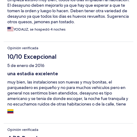
El desayuno deben mejorarlo ya que hay que esperar a que te
tomen la orden y luego lo hacen. Deben tener otra variedad de
desayuno ya que todos los dias es huevos revueltos. Sugerencia
otros quesos, jamones pan tostado.
YODALIZ, se hospedó 4 noches
Opinión verificada
10/10 Excepcional
5 de enero de 2016
una estadia excelente
muy bien, las instalaciones son nuevas y muy bonitas, el
parqueadero es pequeño y no para muchos vehiculos pero en
general nos sentimos bien atendidos, desayuno es tipo
americano y se tenia de donde escoger, la noche fue tranquila y
no escuchamos ruidos de otras habitaciones o de la calle, tiene
un ambiente muy familiar y comodo, esta ubicado frente a la
central de abastos, en zona hotelera de Itagui.
Opinión verificada