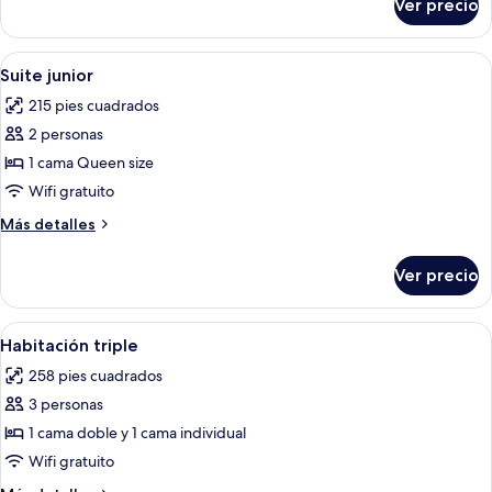
Ver precio
Habitación
doble,
2
Abrir
Una habitación de hotel con cama, mesit
5
camas
Suite junior
todas
individuales
215 pies cuadrados
las
2 personas
fotos
de
1 cama Queen size
Suite
Wifi gratuito
junior
Más
Más detalles
detalles
sobre
Ver precio
Suite
junior
Abrir
Habitación de hotel con dos camas, u
5
Habitación triple
todas
258 pies cuadrados
las
3 personas
fotos
de
1 cama doble y 1 cama individual
Habitación
Wifi gratuito
triple