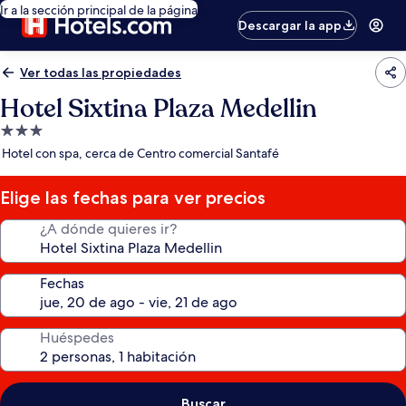
Ir a la sección principal de la página
Descargar la app
Ver todas las propiedades
Hotel Sixtina Plaza Medellin
Propiedad
de
Hotel con spa, cerca de Centro comercial Santafé
3.0
estrellas
Elige las fechas para ver precios
¿A dónde quieres ir?
Fechas
Huéspedes
Buscar