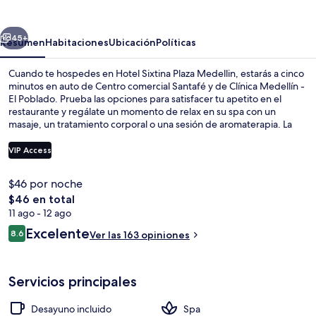
Plaza
Medellin
erior
Siguiente
45+
Resumen
Habitaciones
Ubicación
Políticas
Cuando te hospedes en Hotel Sixtina Plaza Medellin, estarás a cinco
minutos en auto de Centro comercial Santafé y de Clínica Medellín -
El Poblado. Prueba las opciones para satisfacer tu apetito en el
restaurante y regálate un momento de relax en su spa con un
masaje, un tratamiento corporal o una sesión de aromaterapia. La
propiedad destaca por su bar o lounge, su sauna y su baño de
vapor. Hay opciones de transporte público muy cerca: Estación de
VIP Access
metro Ayurá está a apenas 12 minutos a pie.
$46 por noche
Tina de hidromasaje al aire libre
El
$46 en total
precio
11 ago - 12 ago
total
Opiniones
Excelente
8.6
Ver las 163 opiniones
es
8.6 de 10,
de
$46
Servicios principales
Desayuno incluido
Spa