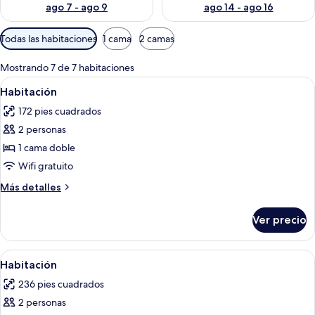
ago 7 - ago 9
ago 14 - ago 16
Filtros
Todas las habitaciones
1 cama
2 camas
disponibles
para
Mostrando 7 de 7 habitaciones
las
Abrir
Un dormitorio con cama, escritorio, sil
4
Habitación
habitaciones
todas
172 pies cuadrados
las
2 personas
fotos
de
1 cama doble
Habitación
Wifi gratuito
Más
Más detalles
detalles
sobre
Ver precio
Habitación
Abrir
Habitación de hotel con dos camas, tel
4
Habitación
todas
236 pies cuadrados
las
2 personas
fotos