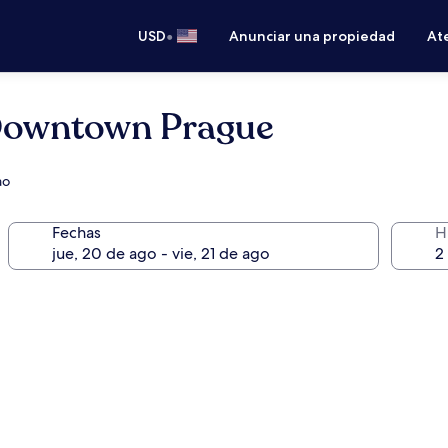
•
USD
Anunciar una propiedad
Ate
Downtown Prague
ao
Fechas
H