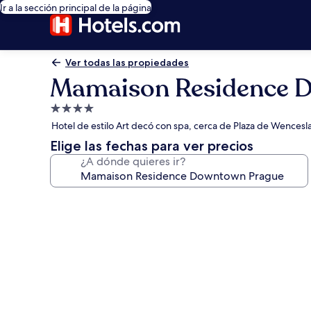
Ir a la sección principal de la página
Ver todas las propiedades
Mamaison Residence 
Propiedad
de
Hotel de estilo Art decó con spa, cerca de Plaza de Wencesl
4.0
Elige las fechas para ver precios
estrellas
¿A dónde quieres ir?
Galería
de
fotos
de
Mamaison
Residence