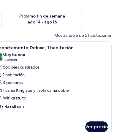
fin de semana ago 7 - ago 9
Consulta la disponibilidad para el próximo fin de semana ago 
Próximo fin de semana
ago 14 - ago 16
Mostrando 5 de 5 habitaciones
mpara y un ventanal con cortinas.
ofá, una silla y un escritorio.
brir
Habitación de hotel con sofá, sillón, mesa de 
8
partamento Deluxe, 1 habitación
odas
Muy buena
s
0
8.0 de 10
(1
1 opinión
otos
opinión)
560 pies cuadrados
e
1 habitación
epartamento
4 personas
eluxe,
1 cama King size y 1 sofá cama doble
Wifi gratuito
abitación
ás
s detalles
talles
bre
partamento
Ver precio
luxe,