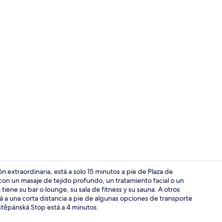
Restaurante
xtraordinaria, está a solo 15 minutos a pie de Plaza de
 con un masaje de tejido profundo, un tratamiento facial o un
tiene su bar o lounge, su sala de fitness y su sauna. A otros
Bar (en la p
á a una corta distancia a pie de algunas opciones de transporte
 Štěpánská Stop está a 4 minutos.