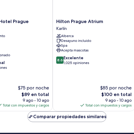
Hilton
Hotel Prague
Hilton Prague Atrium
Prague
Karlín
Atrium
nto
Alberca
Karlín
Desayuno incluido
Spa
Acepta mascotas
ionado
8.6
Excelente
8.6
nal
de
1,025 opiniones
ones
10,
Excelente,
1,025
opiniones
$75 por noche
$85 por noche
El
El
$89 en total
$100 en total
precio
precio
9 ago - 10 ago
9 ago - 10 ago
actual
actual
Total con impuestos y cargos
Total con impuestos y cargos
es
es
de
de
Comparar propiedades similares
$89
$100