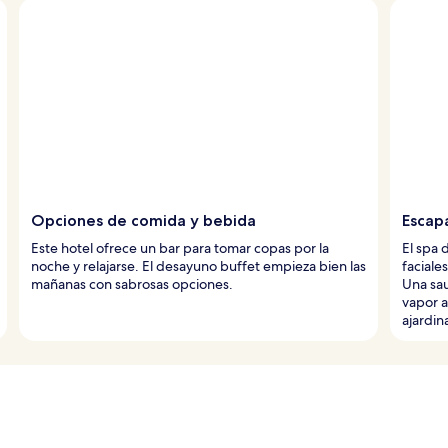
Opciones de comida y bebida
Escapa
Este hotel ofrece un bar para tomar copas por la
El spa 
noche y relajarse. El desayuno buffet empieza bien las
faciale
mañanas con sabrosas opciones.
Una sau
vapor a
ajardin