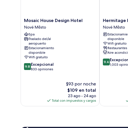
Mosaic
Hermitage
Mosaic House Design Hotel
Hermitage 
House
Hotel
Nové Město
Nové Město
Design
Prague
Spa
Estacionamie
Hotel
Nové
Traslado del/al
disponible
Nové
Město
aeropuerto
Wifi gratuito
Město
Estacionamiento
Restaurantes
disponible
Aire acondic
Wifi gratuito
9.4
Excepcio
9.4
9.8
Excepcional
de
1,003 opini
9.8
de
833 opiniones
10,
10,
Excepcional,
Excepcional,
1,003
$93 por noche
833
opiniones
opiniones
El
$109 en total
precio
23 ago - 24 ago
actual
Total con impuestos y cargos
es
de
$109