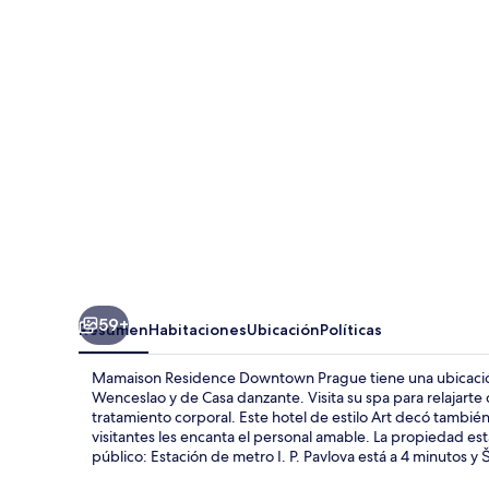
Downtown
Prague
59+
Resumen
Habitaciones
Ubicación
Políticas
Mamaison Residence Downtown Prague tiene una ubicación e
Wenceslao y de Casa danzante. Visita su spa para relajarte
tratamiento corporal. Este hotel de estilo Art decó también 
visitantes les encanta el personal amable. La propiedad est
público: Estación de metro I. P. Pavlova está a 4 minutos y