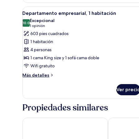
Abrir
Una sala de estar moderna con 
4
Departamento empresarial, 1 habitación
todas
Excepcional
las
10.0
10.0 de 10
(1
1 opinión
fotos
opinión)
603 pies cuadrados
de
1 habitación
Departamento
4 personas
empresarial,
1 cama King size y 1 sofá cama doble
1
Wifi gratuito
habitación
Más
Más detalles
detalles
sobre
Ver preci
Departamento
empresarial,
1
Propiedades similares
habitación
Mosaic House Design Hotel
Hermitage Ho