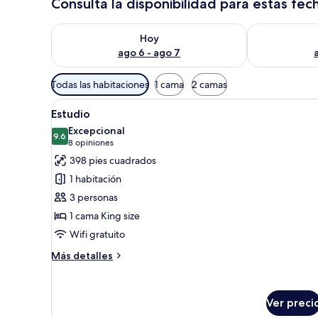
Consulta la disponibilidad para estas fec
Consulta la disponibilidad para hoy ago 6 - ago 7
Consulta la d
Hoy
ago 6 - ago 7
Filtros
Todas las habitaciones
1 cama
2 camas
disponibles
Abrir
Una habitación de hotel con un
para
7
Estudio
todas
las
Excepcional
las
9.6
habitaciones
9.6 de 10
(8
8 opiniones
fotos
opiniones)
398 pies cuadrados
de
1 habitación
Estudio
3 personas
1 cama King size
Wifi gratuito
Más
Más detalles
detalles
sobre
Estudio
Ver preci