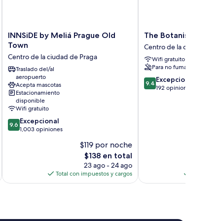
INNSiDE
The
INNSiDE by Meliá Prague Old
The Botanist by Adr
by
Botanist
Town
Centro de la ciudad de P
Meliá
by
Centro de la ciudad de Praga
Wifi gratuito
Prague
Adrez
Para no fumadores
Old
Traslado del/al
Centro
aeropuerto
Town
de
9.4
Excepcional
9.4
Acepta mascotas
Centro
la
de
192 opiniones
Estacionamiento
de
ciudad
10,
disponible
la
de
Excepcional,
Wifi gratuito
ciudad
Praga
192
9.6
Excepcional
de
opiniones
9.6
de
1,003 opiniones
Praga
10,
$119 por noche
$
Excepcional,
El
$138 en total
1,003
precio
opiniones
23 ago - 24 ago
actual
Total con impuestos y cargos
Total con 
es
de
$138