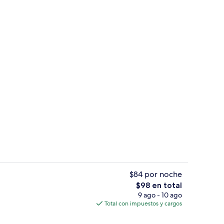
Exterior
$84 por noche
El
$98 en total
precio
9 ago - 10 ago
ropiedad)
Recepción
total
Total con impuestos y cargos
es
de