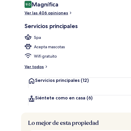
Opiniones
Magnífica
9.0
9.0 de 10,
Ver las 406 opiniones
Tina de hidr
Servicios principales
Spa
Acepta mascotas
Wifi gratuito
Ver todos
Servicios principales
(12)
Siéntete como en casa
(6)
Lo mejor de esta propiedad