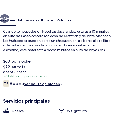
Jacarandas
erior
Siguiente
12+
Resumen
Habitaciones
Ubicación
Políticas
Cuando te hospedes en Hotel Las Jacarandas, estarás a 10 minutos
en auto de Paseo costero Malecón de Mazatlán y de Plaza Machado.
Los huéspedes pueden darse un chapuzón en la alberca al aire libre
o disfrutar de una comida o un bocadillo en el restaurante.
Asimismo, este hotel está a pocos minutos en auto de Playa Olas
Altas.
$60 por noche
El
$72 en total
precio
6 sept - 7 sept
Alberca al aire libre
total
Total con impuestos y cargos
es
Opiniones
Buena
7.2
Ver las 117 opiniones
de
7.2 de 10,
$72
Servicios principales
Alberca
Wifi gratuito