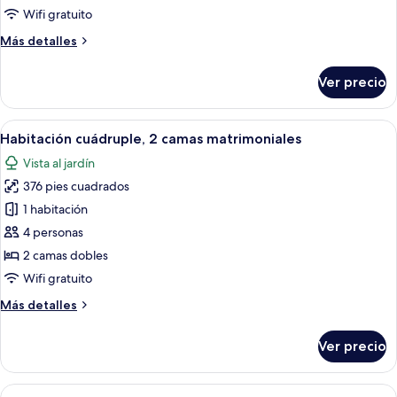
Wifi gratuito
Más
Más detalles
detalles
sobre
Ver precio
Habitación
triple
Abrir
Habitación de hotel con dos camas, ve
5
Habitación cuádruple, 2 camas matrimoniales
todas
Vista al jardín
las
376 pies cuadrados
fotos
de
1 habitación
Habitación
4 personas
cuádruple,
2 camas dobles
2
Wifi gratuito
camas
Más
Más detalles
matrimoniales
detalles
sobre
Ver precio
Habitación
cuádruple,
2
Abrir
Habitación de hotel con dos camas, un 