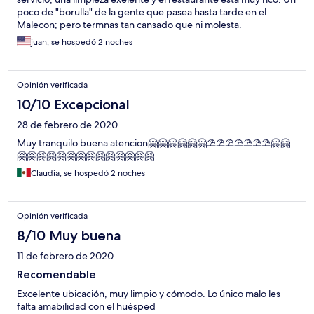
poco de "borulla" de la gente que pasea hasta tarde en el
Malecon; pero termnas tan cansado que ni molesta.
juan, se hospedó 2 noches
Opinión verificada
10/10 Excepcional
28 de febrero de 2020
Muy tranquilo buena atencion🤗🤗🤗🤗🤗🤗⛱️⛱️⛱️⛱️⛱️⛱️⛱️🤗🤗
🤗🤗🤗🤗🤗🤗🤗🤗🤗🤗🤗🤗🤗🤗
Claudia, se hospedó 2 noches
Opinión verificada
8/10 Muy buena
11 de febrero de 2020
Recomendable
Excelente ubicación, muy limpio y cómodo. Lo único malo les
falta amabilidad con el huésped