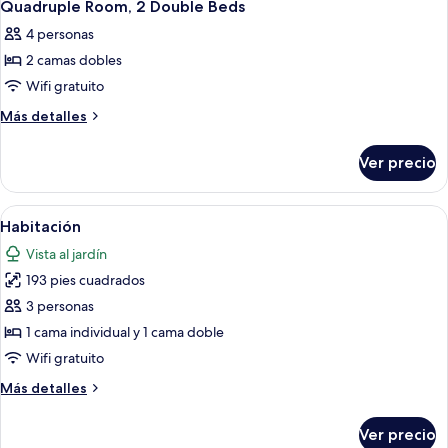
8
camas
Quadruple Room, 2 Double Beds
todas
matrimoniales
4 personas
las
2 camas dobles
fotos
de
Wifi gratuito
Quadruple
Más
Más detalles
Room,
detalles
sobre
2
Ver precio
Quadruple
Double
Room,
Beds
2
Abrir
Edredón, caja de seguridad en la habit
8
Double
Habitación
todas
Beds
Vista al jardín
las
193 pies cuadrados
fotos
de
3 personas
Habitación
1 cama individual y 1 cama doble
Wifi gratuito
Más
Más detalles
detalles
sobre
Ver precio
Habitación