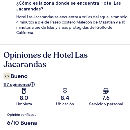
¿Cómo es la zona donde se encuentra Hotel Las
Jacarandas?
Hotel Las Jacarandas se encuentra a orillas del agua, a tan solo
4 minutos a pie de Paseo costero Malecón de Mazatlán y a 13
minutos a pie de Islas y áreas protegidas del Golfo de
California.
Opiniones de Hotel Las
Opiniones
Jacarandas
Bueno
7.2
117 opiniones
8.0
8.4
7.6
Limpieza
Ubicación
Servicio y personal
Opiniones
Opinión verificada
6/10 Buena