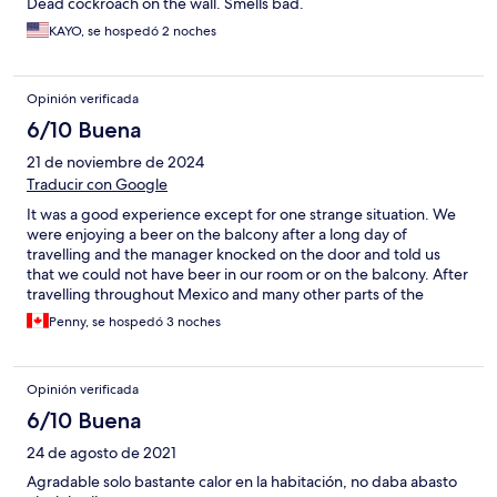
Dead cockroach on the wall. Smells bad.
KAYO, se hospedó 2 noches
Opinión verificada
6/10 Buena
21 de noviembre de 2024
Traducir con Google
It was a good experience except for one strange situation. We
were enjoying a beer on the balcony after a long day of
travelling and the manager knocked on the door and told us
that we could not have beer in our room or on the balcony. After
travelling throughout Mexico and many other parts of the
world, I have never heard of such a hotel regulation. It made us
Penny, se hospedó 3 noches
very uncomfortable for the rest of the stay. At one point, we
noticed a hotel employee searching another guest’s cooler. Very
strange! The room was good except there was no closet or
Opinión verificada
hooks to hang clothes.
6/10 Buena
24 de agosto de 2021
Agradable solo bastante calor en la habitación, no daba abasto