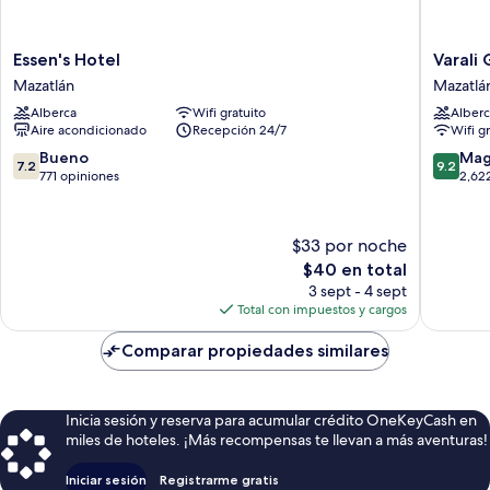
Essen's
Varali
Essen's Hotel
Varali
Hotel
Grand
Mazatlán
Mazatlá
Mazatlán
Hotel
Alberca
Wifi gratuito
Alberc
Mazatlá
Aire acondicionado
Recepción 24/7
Wifi g
7.2
9.2
Bueno
Mag
7.2
9.2
de
de
771 opiniones
2,62
10,
10,
Bueno,
Magnífi
771
2,622
$33 por noche
opiniones
opinion
El
$40 en total
precio
3 sept - 4 sept
actual
Total con impuestos y cargos
es
de
Comparar propiedades similares
$40
Inicia sesión y reserva para acumular crédito OneKeyCash en
miles de hoteles. ¡Más recompensas te llevan a más aventuras!
Iniciar sesión
Registrarme gratis