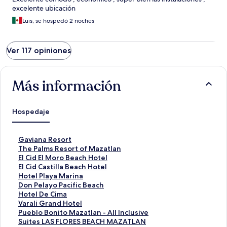
excelente ubicación
Luis, se hospedó 2 noches
Ver 117 opiniones
Más información
Hospedaje
E
Gaviana Resort
n
E
The Palms Resort of Mazatlan
l
n
E
El Cid El Moro Beach Hotel
a
l
n
E
El Cid Castilla Beach Hotel
c
a
l
n
E
Hotel Playa Marina
e
c
a
l
n
E
Don Pelayo Pacific Beach
p
e
c
a
l
n
E
Hotel De Cima
a
p
e
c
a
l
n
E
Varali Grand Hotel
r
a
p
e
c
a
l
n
E
Pueblo Bonito Mazatlan - All Inclusive
a
r
a
p
e
c
a
l
n
E
Suites LAS FLORES BEACH MAZATLAN