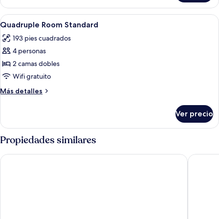
Abrir
Edredón, caja de seguridad en la habit
13
Quadruple Room Standard
todas
193 pies cuadrados
las
4 personas
fotos
de
2 camas dobles
Quadruple
Wifi gratuito
Room
Más
Más detalles
Standard
detalles
sobre
Ver precio
Quadruple
Room
Standard
Propiedades similares
Essen's Hotel
Varali G