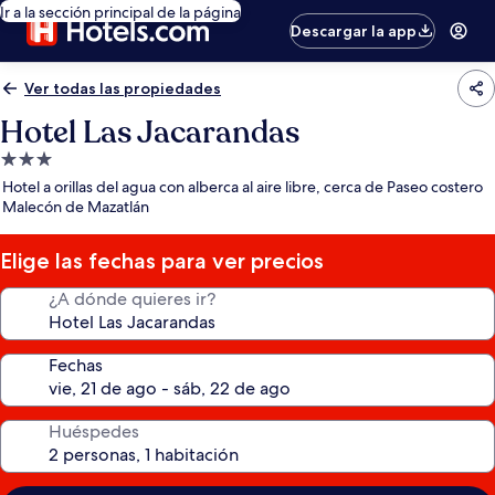
Ir a la sección principal de la página
Descargar la app
Ver todas las propiedades
Hotel Las Jacarandas
Propiedad
de
Hotel a orillas del agua con alberca al aire libre, cerca de Paseo costero
3.0
Malecón de Mazatlán
estrellas
Elige las fechas para ver precios
¿A dónde quieres ir?
Fechas
Huéspedes