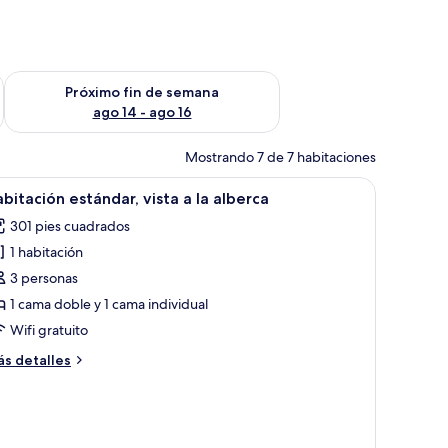
fin de semana ago 7 - ago 9
Consulta la disponibilidad para el próximo fin de semana ago 
Próximo fin de semana
ago 14 - ago 16
Mostrando 7 de 7 habitaciones
e con motivos forestales.
 de madera y vista al pasillo.
brir
Habitación de hotel con cama, escritorio con te
13
bitación estándar, vista a la alberca
odas
301 pies cuadrados
s
1 habitación
otos
e
3 personas
abitación
1 cama doble y 1 cama individual
stándar,
Wifi gratuito
sta
ás
s detalles
talles
bre
bitación
lberca
tándar,