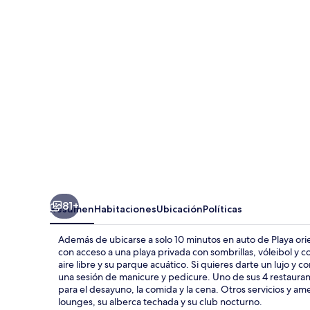
Side
Hotel
Spa
-
Ultra
All
Inclusive
81+
Resumen
Habitaciones
Ubicación
Políticas
Además de ubicarse a solo 10 minutos en auto de Playa orien
con acceso a una playa privada con sombrillas, vóleibol y co
aire libre y su parque acuático. Si quieres darte un lujo y 
una sesión de manicure y pedicure. Uno de sus 4 restaurante
para el desayuno, la comida y la cena. Otros servicios y a
lounges, su alberca techada y su club nocturno.