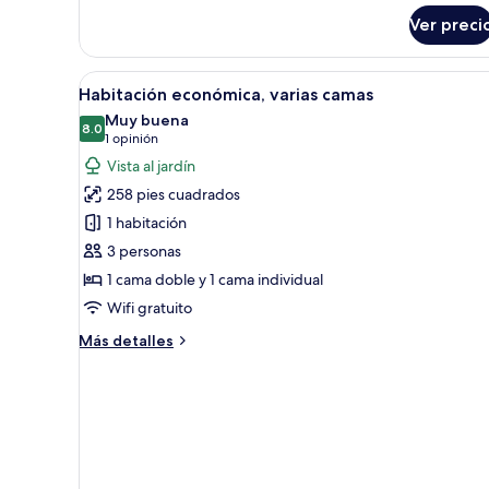
sobre
Ver preci
Habitación
estándar
Abrir
Ropa de cama de alta calidad y 
4
Habitación económica, varias camas
todas
Muy buena
las
8.0
8.0 de 10
(1
1 opinión
fotos
opinión)
Vista al jardín
de
258 pies cuadrados
Habitación
1 habitación
económica,
3 personas
varias
1 cama doble y 1 cama individual
camas
Wifi gratuito
Más
Más detalles
detalles
sobre
Habitación
económica,
varias
camas