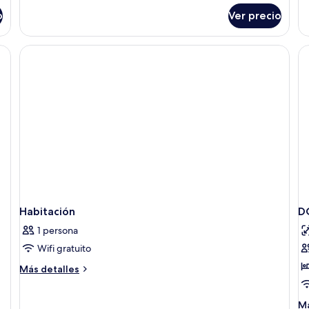
vi
familiar
a
o
Ver precio
la
al
artículos del minibar gratis
Habitación
D
1 persona
Wifi gratuito
Más
Más detalles
detalles
sobre
M
Má
Habitación