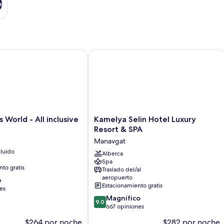
o
orld - All inclusive
Kamelya Selin Hotel Luxury Resort & 
Kamelya
 World - All inclusive
Kamelya Selin Hotel Luxury
Selin
Resort & SPA
Hotel
Manavgat
Luxury
luido
Resort
Alberca
Spa
&
to gratis
Traslado del/al
SPA
aeropuerto
e
Manavgat
Estacionamiento gratis
es
9.0
Magnífico
9.0
de
667 opiniones
10,
$264 por noche
$282 por noche