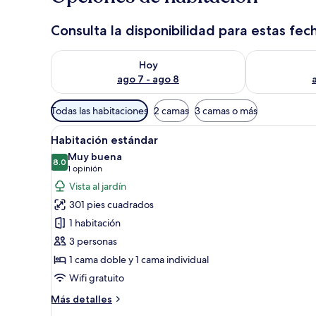
Consulta la disponibilidad para estas fec
Consulta la disponibilidad para hoy ago 7 - ago 8
Consulta la d
Hoy
ago 7 - ago 8
Filtros
Todas las habitaciones
2 camas
3 camas o más
disponibles
Abrir
Habitación de hotel con cama, e
para
13
Habitación estándar
todas
las
Muy buena
las
8.0
habitaciones
8.0 de 10
(1
1 opinión
fotos
opinión)
Vista al jardín
de
301 pies cuadrados
Habitación
1 habitación
estándar
3 personas
1 cama doble y 1 cama individual
Wifi gratuito
Más
Más detalles
detalles