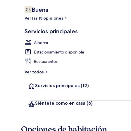
Opiniones
Buena
7.4
7.4 de 10,
Ver las 13 opiniones
Jardín
Servicios principales
Alberca
Estacionamiento disponible
Restaurantes
Ver todos
Servicios principales
(12)
Siéntete como en casa
(6)
Opciones de habitación