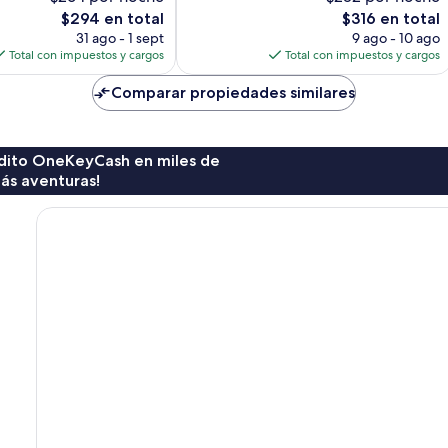
Magnífico,
El
El
$294 en total
$316 en total
667
precio
precio
opiniones
31 ago - 1 sept
9 ago - 10 ago
actual
actual
Total con impuestos y cargos
Total con impuestos y cargos
es
es
de
de
Comparar propiedades similares
$294
$316
rédito OneKeyCash en miles de
ás aventuras!