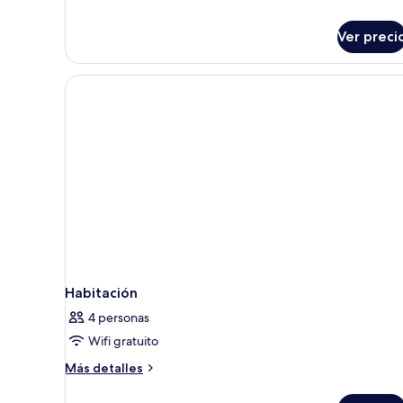
Ver preci
Habitación
4 personas
Wifi gratuito
Más
Más detalles
detalles
sobre