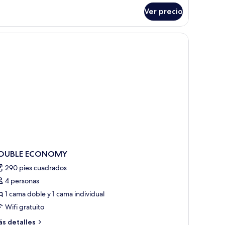
sta
Ver precio
berca
OUBLE ECONOMY
290 pies cuadrados
4 personas
1 cama doble y 1 cama individual
Wifi gratuito
ás
s detalles