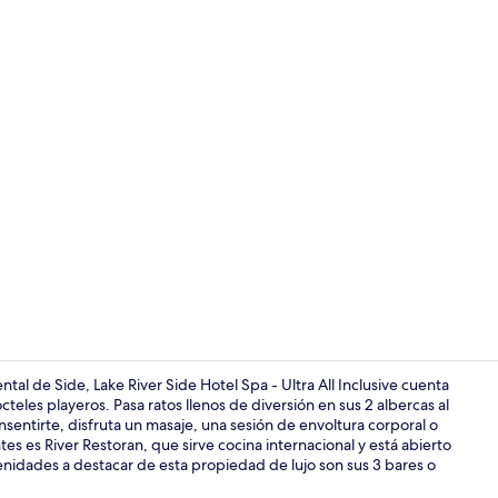
4 restaurant
tal de Side, Lake River Side Hotel Spa - Ultra All Inclusive cuenta
cteles playeros. Pasa ratos llenos de diversión en sus 2 albercas al
consentirte, disfruta un masaje, una sesión de envoltura corporal o
Diseño del ed
s es River Restoran, que sirve cocina internacional y está abierto
menidades a destacar de esta propiedad de lujo son sus 3 bares o