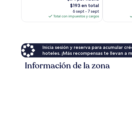
opiniones
opiniones
El
$193 en total
precio
6 sept - 7 sept
actual
Total con impuestos y cargos
es
de
$193
Inicia sesión y reserva para acumular c
hoteles. ¡Más recompensas te llevan a m
Información de la zona