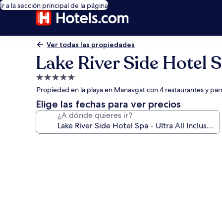
Ir a la sección principal de la página
Ver todas las propiedades
Lake River Side Hotel Sp
Propiedad
de
Propiedad en la playa en Manavgat con 4 restaurantes y par
5.0
Elige las fechas para ver precios
estrellas
¿A dónde quieres ir?
Galería
de
fotos
de
Lake
River