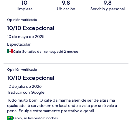
10
9.8
9.8
Limpieza
Ubicación
Servicio y personal
Opiniones
Opinión verificada
10/10 Excepcional
10 de mayo de 2025
Espectacular
Carla González del, se hospedó 2 noches
Opinión verificada
10/10 Excepcional
12 de julio de 2026
Traducir con Google
Tudo muito bom. O café da manhã além de ser de altíssima
qualidade, é servido em um local onde a vista por si só vale a
pena. Equipe extremamente prestativa e gentil.
Fabio, se hospedó 3 noches