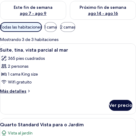
Consulta la disponibilidad para este fin de semana ago 7 - ag
Consulta la disponibilidad par
Este fin de semana
Próximo fin de semana
ago 7 - ago 9
ago 14 - ago 16
Filtros
Todas las habitaciones
1 cama
2 camas
disponibles
para
Mostrando 3 de 3 habitaciones
las
Abrir
Una habitación con piso de madera, un
5
Suite, tina, vista parcial al mar
habitaciones
todas
365 pies cuadrados
las
2 personas
fotos
de
1 cama King size
Suite,
Wifi gratuito
tina,
Más
Más detalles
vista
detalles
parcial
sobre
Ver precio
Suite,
al
tina,
mar
vista
Abrir
Una cama bien hecha con sábanas y alm
7
parcial
Quarto Standard Vista para o Jardim
todas
al
Vista al jardín
mar
las