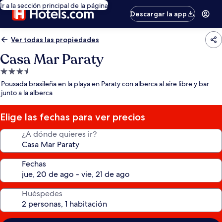
Ir a la sección principal de la página
Descargar la app
Ver todas las propiedades
Casa Mar Paraty
Propiedad
de
Pousada brasileña en la playa en Paraty con alberca al aire libre y bar
3.5
junto a la alberca
estrellas
Elige las fechas para ver precios
¿A dónde quieres ir?
Fechas
Huéspedes