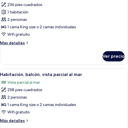
236 pies cuadrados
fotos
de
1 habitación
Quarto
2 personas
Standard
1 cama King size o 2 camas individuales
Vista
Wifi gratuito
para
Más
Más detalles
o
detalles
Jardim
sobre
Ver precio
Quarto
Standard
Vista
Abrir
Un dormitorio con una cama grande, 
6
para
Habitación, balcón, vista parcial al mar
todas
o
Vista parcial al mar
Jardim
las
258 pies cuadrados
fotos
de
2 personas
Habitación,
1 cama King size o 2 camas individuales
balcón,
Wifi gratuito
vista
Más
Más detalles
parcial
detalles