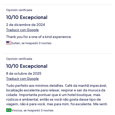
price you pay, frankly this is not what you would expect.
Opinión verificada
10/10 Excepcional
2 de diciembre de 2024
Traducir con Google
Thank you for a one of a kind experience.
Sultan, se hospedó 3 noches
Opinión verificada
10/10 Excepcional
8 de octubre de 2025
Traducir con Google
Tudo perfeito aos minimos detalhes. Café da manhã impecável,
localização excelente para relaxar, respirar e sair da muvuca da
cidade. Importante pontuar que é um hotel boutique, mais
rústicos e ambiental, então se você não gosta desse tipo de
viagem, não é para você, mas para mim, foi excelente. Me senti
bem confortável. Detalhe importante que, por ficar perto da
Vinicius, se hospedó 3 noches
rodovia, no fim de semana fica com barulho de algumas motos