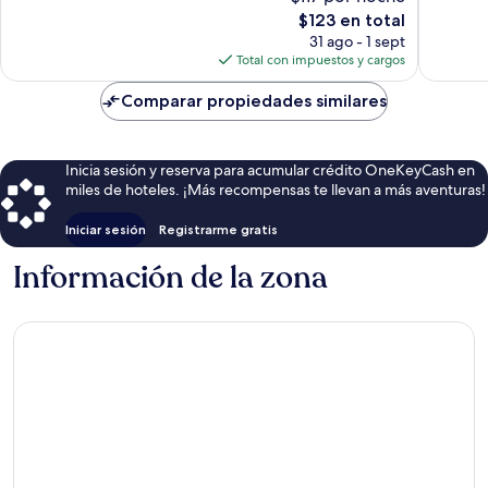
Excepcional,
304
El
$123 en total
722
opinion
precio
opiniones
31 ago - 1 sept
actual
Total con impuestos y cargos
es
de
Comparar propiedades similares
$123
Inicia sesión y reserva para acumular crédito OneKeyCash en
miles de hoteles. ¡Más recompensas te llevan a más aventuras!
Iniciar sesión
Registrarme gratis
Información de la zona