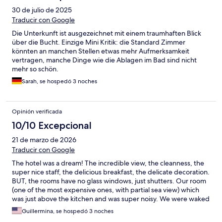
30 de julio de 2025
Traducir con Google
Die Unterkunft ist ausgezeichnet mit einem traumhaften Blick
über die Bucht. Einzige Mini Kritik: die Standard Zimmer
könnten an manchen Stellen etwas mehr Aufmerksamkeit
vertragen, manche Dinge wie die Ablagen im Bad sind nicht
mehr so schön.
Sarah, se hospedó 3 noches
Opinión verificada
10/10 Excepcional
21 de marzo de 2026
Traducir con Google
The hotel was a dream! The incredible view, the cleanness, the
super nice staff, the delicious breakfast, the delicate decoration.
BUT, the rooms have no glass windows, just shutters. Our room
(one of the most expensive ones, with partial sea view) which
was just above the kitchen and was super noisy. We were waked
up every morning by the sound of dishes and cutlery. We found
Guillermina, se hospedó 3 noches
ear plugs on our room, but for the category of this hotel and the