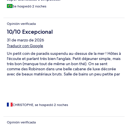
Se hospedó 2 noches
Opinión verificada
10/10 Excepcional
31 de marzo de 2026
Traducir con Google
Un petit coin de paradis suspendu au-dessus de la mer ! Hôtes à
l'écoute et parlant très bien l'anglais. Petit déjeuner simple, mais
très bon (manque tout de même un bon thé). On se sent
comme des Robinson dans une belle cabane de luxe décorée
avec de beaux matériaux bruts. Salle de bains un peu petite par
contre. Et puis il y a la belle piscine à parfaite température, entre
ciel et mer...On ne peut que conseiller !
CHRISTOPHE, se hospedó 2 noches
Opinión verificada