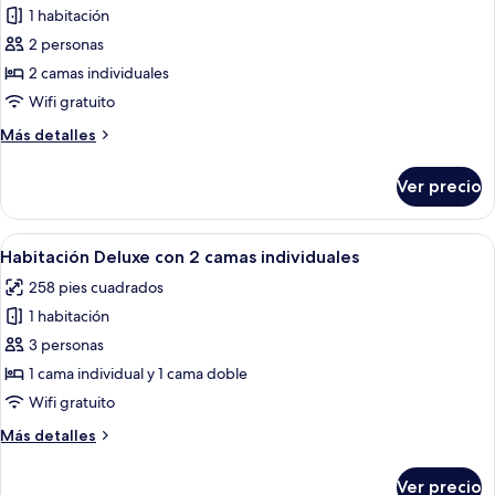
1 habitación
fotos
de
2 personas
Habitación
2 camas individuales
estándar
Wifi gratuito
con
Más
Más detalles
2
detalles
camas
sobre
Ver precio
Habitación
individuales
estándar
con
Abrir
Habitación de hotel con dos camas, un e
3
2
Habitación Deluxe con 2 camas individuales
todas
camas
258 pies cuadrados
individuales
las
1 habitación
fotos
de
3 personas
Habitación
1 cama individual y 1 cama doble
Deluxe
Wifi gratuito
con
Más
Más detalles
2
detalles
camas
sobre
Ver precio
Habitación