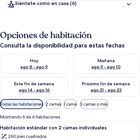
Siéntete como en casa
(6)
Opciones de habitación
Consulta la disponibilidad para estas fechas
Consulta la disponibilidad para hoy ago 8 - ago 9
Consulta la disponibilidad pa
Hoy
Mañana
ago 8 - ago 9
ago 9 - ago 10
Consulta la disponibilidad para este fin de semana ago 14 - ag
Consulta la disponibilidad pa
Este fin de semana
Próximo fin de semana
ago 14 - ago 16
ago 21 - ago 23
Filtros
Todas las habitaciones
2 camas
1 cama
3 camas o más
disponibles
para
Mostrando 6 de 6 habitaciones
las
Abrir
Habitación de hotel con dos camas ind
3
Habitación estándar con 2 camas individuales
habitaciones
todas
260 pies cuadrados
las