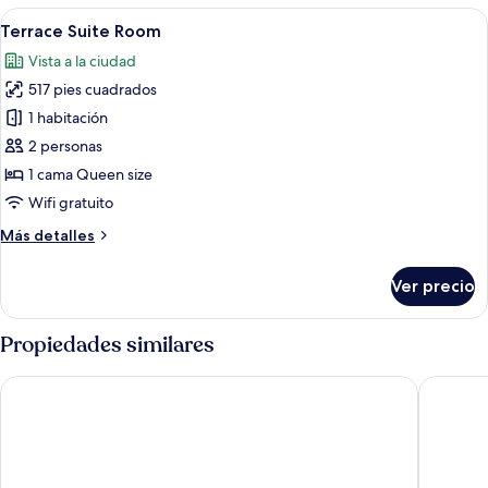
Twin
Abrir
Una sala de estar moderna con un sofá 
5
Room
Terrace Suite Room
todas
Vista a la ciudad
las
517 pies cuadrados
fotos
de
1 habitación
Terrace
2 personas
Suite
1 cama Queen size
Room
Wifi gratuito
Más
Más detalles
detalles
sobre
Ver precio
Terrace
Suite
Room
Propiedades similares
Hotel Leo
Shin Shin