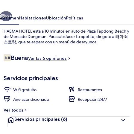
erior
Siguiente
62+
Resumen
Habitaciones
Ubicación
Políticas
HAEMA HOTEL está a 10 minutos en auto de Plaza Tapdong Beach y
de Mercado Dongmun. Para satisfacer tu apetito, dirígete a 해마 레
스토랑, que te espera con un menú de desayunos.
Opiniones
Buena
6.8
Ver las 6 opiniones
6.8 de 10,
Servicios principales
Se sirven desayunos
Wifi gratuito
Restaurantes
Aire acondicionado
Recepción 24/7
Ver todos
Servicios principales
(6)