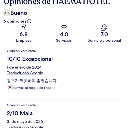
Opiniones de HAEMA HOTEL
Opiniones
Bueno
6.8
6 opiniones
6.8
4.0
7.0
Limpieza
Servicios
Servicio y personal
Opiniones
Opinión verificada
10/10 Excepcional
1 de enero de 2024
Traducir con Google
침구가 깨끗하여 좋았습니다
aehwa, se hospedó 1 noche
Opinión verificada
2/10 Mala
31 de mayo de 2026
Traducir con Google