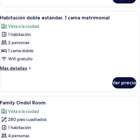
individuales
Deluxe
con
Abrir
Habitación de hotel con cama, escritori
4
2
Habitación doble estándar, 1 cama matrimonial
todas
camas
Vista a la ciudad
individuales
las
1 habitación
fotos
de
2 personas
Habitación
1 cama doble
doble
Wifi gratuito
estándar,
Más
Más detalles
1
detalles
cama
sobre
Ver precio
Habitación
matrimonial
doble
estándar,
Abrir
Habitación de hotel con dos camas, un
4
1
Family Ondol Room
todas
cama
Vista a la ciudad
matrimonial
las
280 pies cuadrados
fotos
de
1 habitación
Family
4 personas