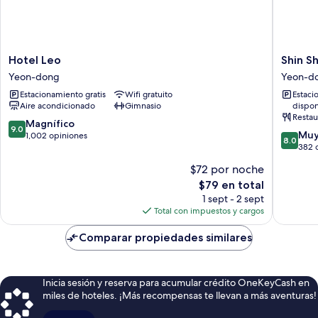
Hotel
Shin
Hotel Leo
Shin Sh
Leo
Shin
Yeon-dong
Yeon-d
Yeon-
Hotel
Estacionamiento gratis
Wifi gratuito
Estaci
dong
Jeju
Aire acondicionado
Gimnasio
dispon
Airport
Restau
Yeon-
9.0
Magnífico
9.0
8.0
dong
Muy
de
1,002 opiniones
8.0
de
382 
10,
10,
Magnífico,
$72 por noche
Muy
1,002
El
$79 en total
bueno,
opiniones
precio
382
1 sept - 2 sept
actual
opinion
Total con impuestos y cargos
es
de
Comparar propiedades similares
$79
Inicia sesión y reserva para acumular crédito OneKeyCash en
miles de hoteles. ¡Más recompensas te llevan a más aventuras!