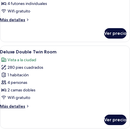
Ondol
4 futones individuales
Room
Wifi gratuito
Más
Más detalles
detalles
sobre
Ver precio
Family
Ondol
Room
Abrir
Habitación de hotel con dos camas, un 
8
Deluxe Double Twin Room
todas
Vista a la ciudad
las
280 pies cuadrados
fotos
de
1 habitación
Deluxe
4 personas
Double
2 camas dobles
Twin
Wifi gratuito
Room
Más
Más detalles
detalles
sobre
Ver precio
Deluxe
Double