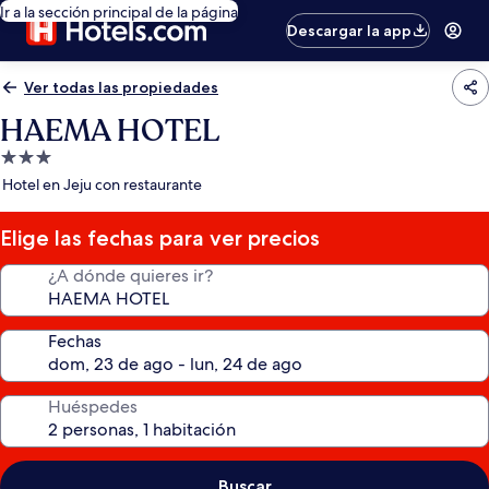
Ir a la sección principal de la página
Descargar la app
Ver todas las propiedades
HAEMA HOTEL
Propiedad
de
Hotel en Jeju con restaurante
3.0
estrellas
Elige las fechas para ver precios
¿A dónde quieres ir?
Fechas
Huéspedes
Buscar