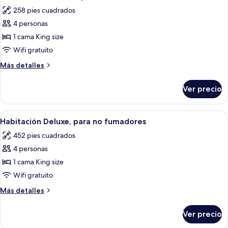
todas
258 pies cuadrados
las
4 personas
fotos
de
1 cama King size
Habitación
Wifi gratuito
estándar,
Más
Más detalles
para
detalles
no
sobre
Ver precio
Habitación
fumadores
estándar,
para
Abrir
Habitación de hotel con una cama gran
22
no
Habitación Deluxe, para no fumadores
todas
fumadores
452 pies cuadrados
las
4 personas
fotos
de
1 cama King size
Habitación
Wifi gratuito
Deluxe,
Más
Más detalles
para
detalles
no
sobre
Ver precio
Habitación
fumadores
Deluxe,