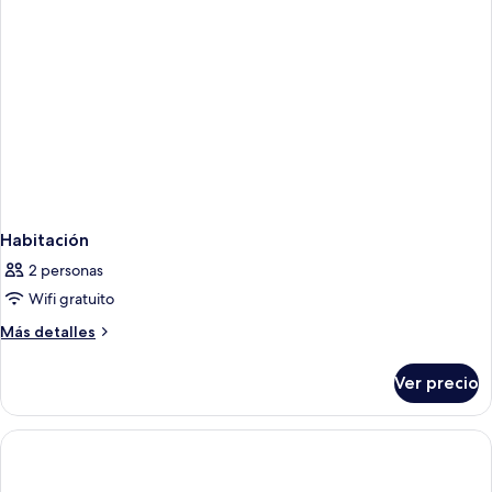
Habitación
2 personas
Wifi gratuito
Más
Más detalles
detalles
sobre
Ver precio
Habitación