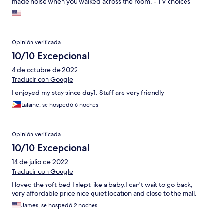
made noise when you walked across the room. - TV choices
were ALL blurry and poor. - The only free item in the room was
(2) bottles of water. No coffee or tea. If it’s a roof abs four walls
that you need. Perfect place. Otherwise PASS!!!!!
Opinión verificada
10/10 Excepcional
4 de octubre de 2022
Traducir con Google
I enjoyed my stay since day1. Staff are very friendly
Lalaine, se hospedó 6 noches
Opinión verificada
10/10 Excepcional
14 de julio de 2022
Traducir con Google
I loved the soft bed I slept like a baby,I can't wait to go back,
very affordable price nice quiet location and close to the mall.
James, se hospedó 2 noches