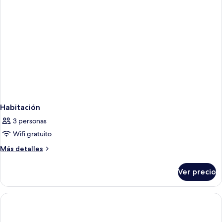
Habitación
3 personas
Wifi gratuito
Más
Más detalles
detalles
sobre
Ver precio
Habitación