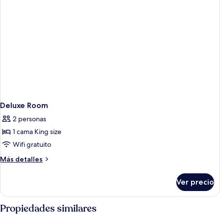
Deluxe Room
2 personas
1 cama King size
Wifi gratuito
Más
Más detalles
detalles
sobre
Ver precio
Deluxe
Room
Propiedades similares