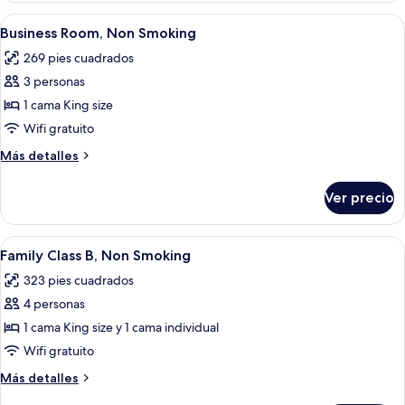
para
Abrir
Una habitación de hotel con cama, sofá,
15
no
Business Room, Non Smoking
todas
fumadores
269 pies cuadrados
las
3 personas
fotos
de
1 cama King size
Business
Wifi gratuito
Room,
Más
Más detalles
Non
detalles
Smoking
sobre
Ver precio
Business
Room,
Non
Abrir
Ropa de cama de alta calidad y miniba
19
Smoking
Family Class B, Non Smoking
todas
323 pies cuadrados
las
4 personas
fotos
de
1 cama King size y 1 cama individual
Family
Wifi gratuito
Class
Más
Más detalles
B,
detalles