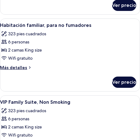
Non
sobre
Ver precio
Family
Smoking
Class
B,
Abrir
Habitación de hotel con dos camas, un 
26
Non
Habitación familiar, para no fumadores
todas
Smoking
323 pies cuadrados
las
6 personas
fotos
de
2 camas King size
Habitación
Wifi gratuito
familiar,
Más
Más detalles
para
detalles
no
sobre
Ver precio
Habitación
fumadores
familiar,
para
Abrir
Área de sala de estar
12
no
VIP Family Suite, Non Smoking
todas
fumadores
323 pies cuadrados
las
6 personas
fotos
de
2 camas King size
VIP
Wifi gratuito