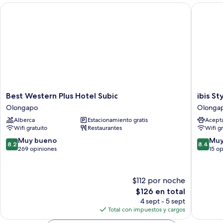
Best Western Plus Hotel Subic
ibis Styl
Best
ibis
Best Western Plus Hotel Subic
ibis St
Western
Styles
Olongapo
Olonga
Plus
Subic
Alberca
Estacionamiento gratis
Acept
Hotel
Olonga
Wifi gratuito
Restaurantes
Wifi g
Subic
Olongapo
8.2
8.4
Muy bueno
Muy
8.2
8.4
de
de
269 opiniones
15 o
10,
10,
Muy
Muy
bueno,
bueno,
$112 por noche
269
15
El
$126 en total
opiniones
opinion
precio
4 sept - 5 sept
actual
Total con impuestos y cargos
es