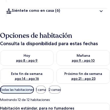
Siéntete como en casa
(6)
Opciones de habitación
Consulta la disponibilidad para estas fechas
Consulta la disponibilidad para hoy ago 8 - ago 9
Consulta la disponibilidad pa
Hoy
Mañana
ago 8 - ago 9
ago 9 - ago 10
Consulta la disponibilidad para este fin de semana ago 14 - ag
Consulta la disponibilidad pa
Este fin de semana
Próximo fin de semana
ago 14 - ago 16
ago 21 - ago 23
Filtros
Todas las habitaciones
1 cama
2 camas
disponibles
para
Mostrando 12 de 12 habitaciones
las
Abrir
Una habitación de hotel con cama, escrit
15
Habitación estándar, para no fumadores
habitaciones