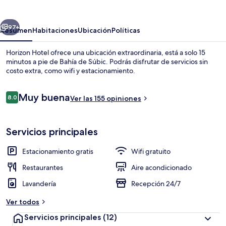
erior
Siguiente
97+
Resumen
Habitaciones
Ubicación
Políticas
Horizon Hotel ofrece una ubicación extraordinaria, está a solo 15
minutos a pie de Bahía de Súbic. Podrás disfrutar de servicios sin
costo extra, como wifi y estacionamiento.
Opiniones
Muy buena
8.0
Ver las 155 opiniones
8.0 de 10,
Servicios principales
Ropa de cama de alta calidad y miniba
Estacionamiento gratis
Wifi gratuito
Restaurantes
Aire acondicionado
Lavandería
Recepción 24/7
Ver todos
Servicios principales
(12)