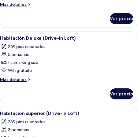
Family
Más
Más detalles
Suite,
detalles
Non
sobre
Ver precio
VIP
Smoking
Family
Suite,
Abrir
Habitación de hotel con cama, sofá, m
12
Non
Habitación Deluxe (Drive-in Loft)
todas
Smoking
269 pies cuadrados
las
5 personas
fotos
de
1 cama King size
Habitación
Wifi gratuito
Deluxe
Más
Más detalles
(Drive-
detalles
in
sobre
Ver precio
Habitación
Loft)
Deluxe
(Drive-
Abrir
Ropa de cama de alta calidad y miniba
20
in
Habitación superior (Drive-in Loft)
todas
Loft)
269 pies cuadrados
las
3 personas
fotos