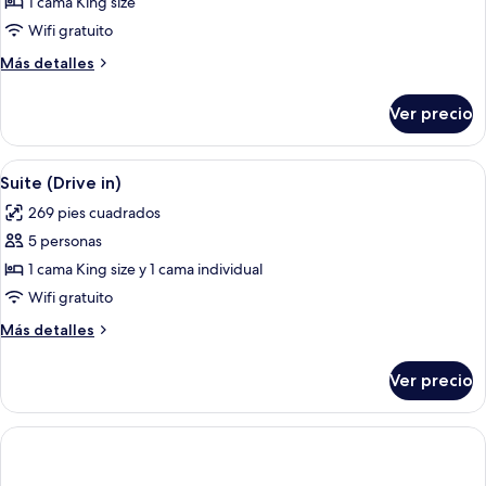
de
1 cama King size
Habitación
Wifi gratuito
superior
Más
Más detalles
(Drive-
detalles
in
sobre
Ver precio
Habitación
Loft)
superior
(Drive-
Abrir
Habitación de hotel con dos camas, un 
16
in
Suite (Drive in)
todas
Loft)
269 pies cuadrados
las
5 personas
fotos
de
1 cama King size y 1 cama individual
Suite
Wifi gratuito
(Drive
Más
Más detalles
in)
detalles
sobre
Ver precio
Suite
(Drive
in)