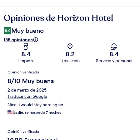
Opiniones de Horizon Hotel
Opiniones
Muy bueno
8.0
155 opiniones
8.4
8.2
8.4
Limpieza
Ubicación
Servicio y personal
Opiniones
Opinión verificada
8/10 Muy buena
2 de marzo de 2025
Traducir con Google
Nice, i would stay here again.
Leslie, se hospedó 7 noches
Opinión verificada