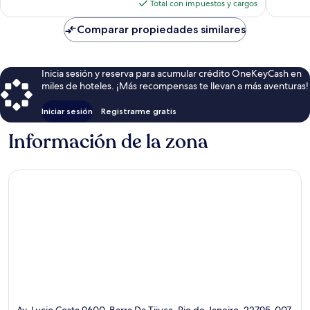
actual
Total con impuestos y cargos
es
de
Comparar propiedades similares
$136
Inicia sesión y reserva para acumular crédito OneKeyCash en
miles de hoteles. ¡Más recompensas te llevan a más aventuras!
Iniciar sesión
Registrarme gratis
Información de la zona
Av. Lucio Costa 9600, Barra Da Tijuca, Rio de Janeiro, 22795-007