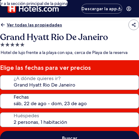
Ir a la sección principal de la página
Descargar la app
Ver todas las propiedades
Grand Hyatt Rio De Janeiro
Propiedad
de
Hotel de lujo frente a la playa con spa, cerca de Playa de la reserva
5.0
estrellas
Elige las fechas para ver precios
¿A dónde quieres ir?
Fechas
Huéspedes
Buscar