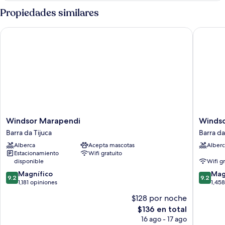
Room
Propiedades similares
Windsor Marapendi
Windsor
Windsor
Windsor
Windsor Marapendi
Windso
Marapendi
Oceanic
Barra da Tijuca
Barra da
Barra
Barra
Alberca
Acepta mascotas
Alberc
da
da
Estacionamiento
Wifi gratuito
Tijuca
Tijuca
disponible
Wifi g
9.2
9.2
Magnífico
Mag
9.2
9.2
de
de
1,181 opiniones
1,45
10,
10,
$128 por noche
Magnífico,
Magnífi
El
$136 en total
1,181
1,458
precio
opiniones
opinion
16 ago - 17 ago