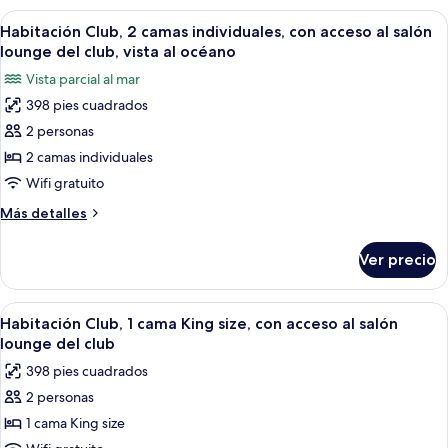
acceso
1
Abrir
Una habitación de hotel con dos cama
al
11
cama
Habitación Club, 2 camas individuales, con acceso al salón
todas
King
salón
lounge del club, vista al océano
size,
las
lounge
Vista parcial al mar
con
fotos
del
acceso
398 pies cuadrados
de
club,
al
2 personas
Habitación
salón
vista
lounge
Club,
2 camas individuales
al
del
2
Wifi gratuito
océano
club,
camas
vista
Más
Más detalles
individuales,
al
detalles
océano
con
sobre
Ver precio
Habitación
acceso
Club,
al
2
Abrir
Habitación de hotel con cama, sofá, m
salón
8
camas
Habitación Club, 1 cama King size, con acceso al salón
todas
individuales,
lounge
lounge del club
con
las
del
398 pies cuadrados
acceso
fotos
club,
al
2 personas
de
vista
salón
1 cama King size
Habitación
lounge
al
del