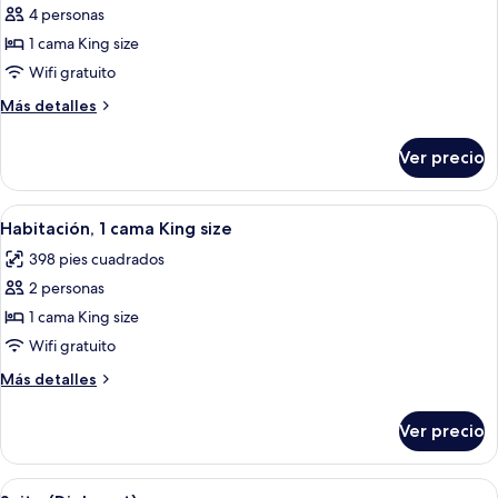
lounge
acceso
4 personas
fotos
del
al
de
1 cama King size
salón
club
Suite
lounge
Wifi gratuito
del
Grand,
Más
Más detalles
club
1
detalles
cama
sobre
Ver precio
Suite
King
Grand,
size
1
Abrir
Habitación de hotel con cama, sofá, m
7
cama
Habitación, 1 cama King size
todas
King
398 pies cuadrados
size
las
2 personas
fotos
de
1 cama King size
Habitación,
Wifi gratuito
1
Más
Más detalles
cama
detalles
King
sobre
Ver precio
Habitación,
size
1
cama
Abrir
Habitación de hotel con una cama grand
9
King