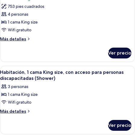
las
océano
753 pies cuadrados
fotos
de
4 personas
Suite
1 cama King size
(Ocean
Wifi gratuito
Lagoon)
Más
Más detalles
detalles
sobre
Ver precio
Suite
(Ocean
Lagoon)
Abrir
Habitación de hotel con dos camas, tel
4
Habitación, 1 cama King size, con acceso para personas
todas
discapacitadas (Shower)
las
3 personas
fotos
1 cama King size
de
Wifi gratuito
Habitación,
1
Más
Más detalles
detalles
cama
sobre
King
Ver precio
Habitación,
size,
1