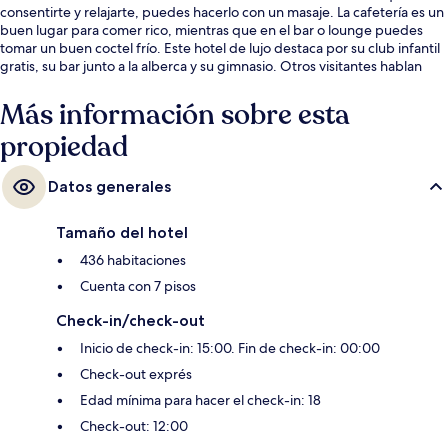
consentirte y relajarte, puedes hacerlo con un masaje. La cafetería es un
buen lugar para comer rico, mientras que en el bar o lounge puedes
tomar un buen coctel frío. Este hotel de lujo destaca por su club infantil
gratis, su bar junto a la alberca y su gimnasio. Otros visitantes hablan
maravillas de las amenidades y características como el personal amable y
la cercanía con la playa.
Más información sobre esta
propiedad
Datos generales
Tamaño del hotel
436 habitaciones
Cuenta con 7 pisos
Check-in/check-out
Inicio de check-in: 15:00. Fin de check-in: 00:00
Check-out exprés
Edad mínima para hacer el check-in: 18
Check-out: 12:00