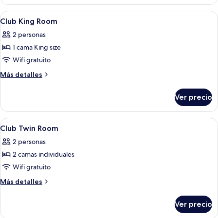
King
Suite
Abrir
Caja de seguridad en la habitación, esc
13
Club King Room
todas
2 personas
las
1 cama King size
fotos
de
Wifi gratuito
Club
Más
Más detalles
King
detalles
sobre
Room
Ver precio
Club
King
Room
Abrir
Caja de seguridad en la habitación, esc
11
Club Twin Room
todas
2 personas
las
2 camas individuales
fotos
de
Wifi gratuito
Club
Más
Más detalles
Twin
detalles
sobre
Room
Ver precio
Club
Twin