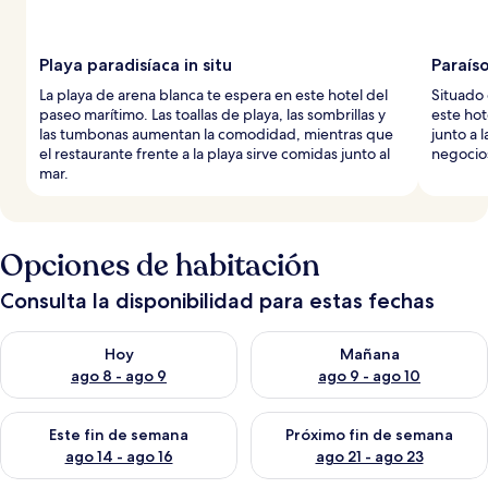
Playa paradisíaca in situ
Paraíso
La playa de arena blanca te espera en este hotel del
Situado 
paseo marítimo. Las toallas de playa, las sombrillas y
este hot
las tumbonas aumentan la comodidad, mientras que
junto a 
el restaurante frente a la playa sirve comidas junto al
negocios
mar.
Opciones de habitación
Consulta la disponibilidad para estas fechas
Consulta la disponibilidad para hoy ago 8 - ago 9
Consulta la disponibilidad pa
Hoy
Mañana
ago 8 - ago 9
ago 9 - ago 10
Consulta la disponibilidad para este fin de semana ago 14 - ag
Consulta la disponibilidad pa
Este fin de semana
Próximo fin de semana
ago 14 - ago 16
ago 21 - ago 23