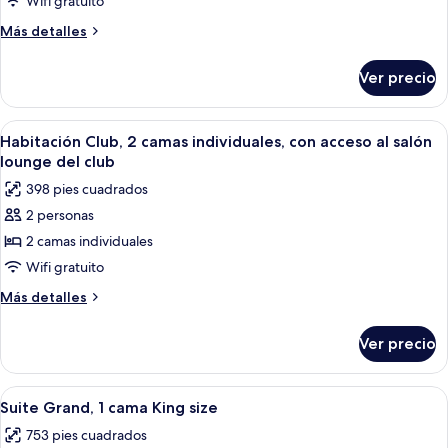
Club,
Wifi gratuito
océano
club,
1
Más
Más detalles
vista
cama
detalles
al
sobre
King
océano
Ver precio
Habitación
size,
Club,
con
1
Abrir
Una habitación de hotel con dos cama
9
acceso
cama
Habitación Club, 2 camas individuales, con acceso al salón
todas
King
al
lounge del club
size,
las
salón
398 pies cuadrados
con
fotos
lounge
acceso
2 personas
de
al
del
2 camas individuales
Habitación
salón
club
lounge
Club,
Wifi gratuito
del
2
Más
Más detalles
club
camas
detalles
sobre
individuales,
Ver precio
Habitación
con
Club,
acceso
2
Abrir
Habitación de hotel con cama, una ban
12
al
camas
Suite Grand, 1 cama King size
todas
individuales,
salón
753 pies cuadrados
con
las