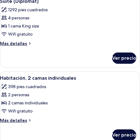
Suite (Diplomat)
todas
size
1292 pies cuadrados
las
4 personas
fotos
de
1 cama King size
Suite
Wifi gratuito
(Diplomat)
Más
Más detalles
detalles
sobre
Ver precio
Suite
(Diplomat)
Abrir
Una habitación de hotel con dos cama
9
Habitación, 2 camas individuales
todas
398 pies cuadrados
las
2 personas
fotos
de
2 camas individuales
Habitación,
Wifi gratuito
2
Más
Más detalles
camas
detalles
individuales
sobre
Ver precio
Habitación,