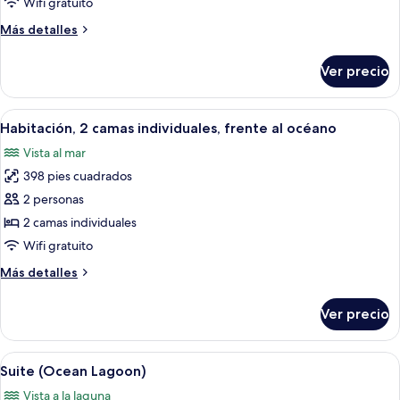
Wifi gratuito
cama
Más
Más detalles
King
detalles
size,
sobre
Ver precio
Habitación,
frente
1
al
cama
Abrir
Un balcón con vista a la playa, una mes
océano
12
King
Habitación, 2 camas individuales, frente al océano
todas
size,
Vista al mar
frente
las
al
398 pies cuadrados
fotos
océano
de
2 personas
Habitación,
2 camas individuales
2
Wifi gratuito
camas
Más
Más detalles
individuales,
detalles
frente
sobre
Ver precio
Habitación,
al
2
océano
camas
Abrir
Una sala de estar moderna con un telev
12
individuales,
Suite (Ocean Lagoon)
todas
frente
Vista a la laguna
al