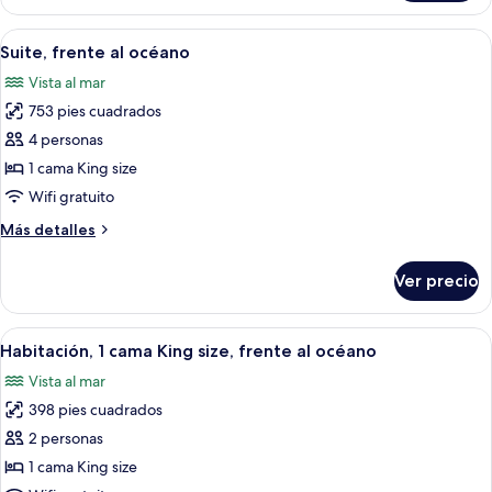
2
camas
Abrir
Habitación de hotel con cama, mesita d
6
individuales
Suite, frente al océano
todas
Vista al mar
las
753 pies cuadrados
fotos
de
4 personas
Suite,
1 cama King size
frente
Wifi gratuito
al
Más
Más detalles
océano
detalles
sobre
Ver precio
Suite,
frente
al
Abrir
Habitación de hotel con cama, mesita d
18
océano
Habitación, 1 cama King size, frente al océano
todas
Vista al mar
las
398 pies cuadrados
fotos
de
2 personas
Habitación,
1 cama King size
1