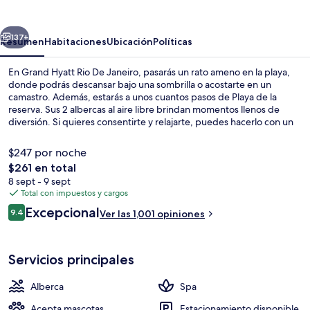
Rio
De
erior
Siguiente
Janeiro
137+
Resumen
Habitaciones
Ubicación
Políticas
En Grand Hyatt Rio De Janeiro, pasarás un rato ameno en la playa,
donde podrás descansar bajo una sombrilla o acostarte en un
camastro. Además, estarás a unos cuantos pasos de Playa de la
reserva. Sus 2 albercas al aire libre brindan momentos llenos de
diversión. Si quieres consentirte y relajarte, puedes hacerlo con un
masaje. La cafetería es un buen lugar para comer rico, mientras que
en el bar o lounge puedes tomar un buen coctel frío. Este hotel de
$247 por noche
lujo destaca por su club infantil gratis, su bar junto a la alberca y su
El
$261 en total
gimnasio. Otros visitantes hablan maravillas de las amenidades y
precio
8 sept - 9 sept
características como el personal amable y la cercanía con la playa.
2 albercas al aire libre y camas balines
total
Total con impuestos y cargos
es
Opiniones
Excepcional
9.4
Ver las 1,001 opiniones
de
9.4 de 10,
$261
Servicios principales
Alberca
Spa
Acepta mascotas
Estacionamiento disponible