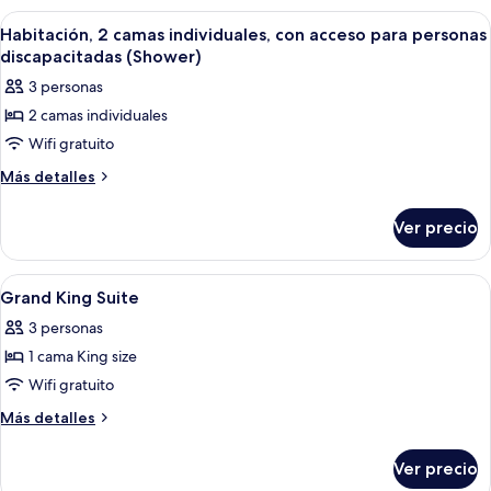
con
cama
Abrir
Habitación de hotel con tres camas, un
5
King
acceso
Habitación, 2 camas individuales, con acceso para personas
todas
size,
discapacitadas (Shower)
para
con
las
personas
3 personas
acceso
fotos
discapacitadas
para
2 camas individuales
de
personas
(Shower)
Wifi gratuito
Habitación,
discapacitadas
(Shower)
2
Más
Más detalles
detalles
camas
sobre
individuales,
Ver precio
Habitación,
con
2
acceso
camas
Abrir
Habitación de hotel con cama, una ban
5
individuales,
para
Grand King Suite
todas
con
personas
3 personas
acceso
las
discapacitadas
para
1 cama King size
fotos
(Shower)
personas
de
Wifi gratuito
discapacitadas
Grand
(Shower)
Más
Más detalles
King
detalles
sobre
Suite
Ver precio
Grand