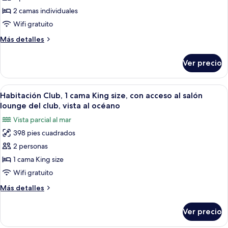
Habitación,
2 camas individuales
2
Wifi gratuito
camas
Más
Más detalles
individuales,
detalles
vista
sobre
Ver precio
Habitación,
al
2
océano
camas
Abrir
Habitación de hotel con cama, sofá, m
11
individuales,
Habitación Club, 1 cama King size, con acceso al salón
todas
vista
lounge del club, vista al océano
al
las
Vista parcial al mar
océano
fotos
398 pies cuadrados
de
2 personas
Habitación
Club,
1 cama King size
1
Wifi gratuito
cama
Más
Más detalles
King
detalles
size,
sobre
Ver precio
Habitación
con
Club,