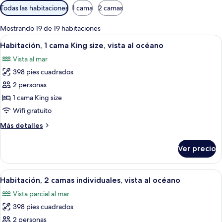
Filtros
Todas las habitaciones
1 cama
2 camas
disponibles
para
Mostrando 19 de 19 habitaciones
las
Abrir
Habitación de hotel con una cama gran
10
Habitación, 1 cama King size, vista al océano
habitaciones
todas
Vista al mar
las
398 pies cuadrados
fotos
de
2 personas
Habitación,
1 cama King size
1
Wifi gratuito
cama
Más
Más detalles
King
detalles
size,
sobre
Ver precio
Habitación,
vista
1
al
cama
Abrir
Una habitación de hotel con dos cama
océano
11
King
Habitación, 2 camas individuales, vista al océano
todas
size,
Vista parcial al mar
vista
las
al
398 pies cuadrados
fotos
océano
de
2 personas