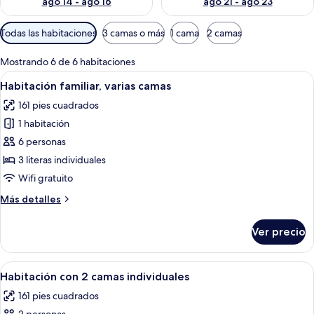
ago 14 - ago 16
ago 21 - ago 23
Filtros
Todas las habitaciones
3 camas o más
1 cama
2 camas
disponibles
para
Mostrando 6 de 6 habitaciones
las
Abrir
Un dormitorio con literas, un tragaluz
7
Habitación familiar, varias camas
habitaciones
todas
161 pies cuadrados
las
1 habitación
fotos
de
6 personas
Habitación
3 literas individuales
familiar,
Wifi gratuito
varias
Más
Más detalles
camas
detalles
sobre
Ver precio
Habitación
familiar,
varias
Abrir
Una cama litera con una persona aco
7
camas
Habitación con 2 camas individuales
todas
161 pies cuadrados
las