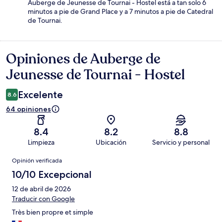
Auberge de Jeunesse de Tournai - Hostel está a tan solo 6
minutos a pie de Grand Place y a 7 minutos a pie de Catedral
de Tournai.
Opiniones de Auberge de
Opiniones
Jeunesse de Tournai - Hostel
Excelente
8.6
64 opiniones
8.4
8.2
8.8
Limpieza
Ubicación
Servicio y personal
Opiniones
Opinión verificada
10/10 Excepcional
12 de abril de 2026
Traducir con Google
Très bien propre et simple