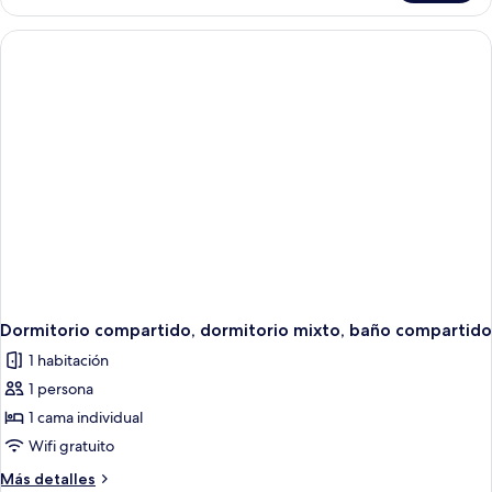
baño
compartido,
compartido
solo
para
hombres,
baño
compartido
Dormitorio compartido, dormitorio mixto, baño compartido
1 habitación
1 persona
1 cama individual
Wifi gratuito
Más
Más detalles