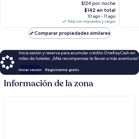
$124 por noche
243
39
El
$142 en total
opiniones
opinion
precio
10 ago - 11 ago
actual
Total con impuestos y cargos
es
de
Comparar propiedades similares
$142
Inicia sesión y reserva para acumular crédito OneKeyCash en
miles de hoteles. ¡Más recompensas te llevan a más aventuras!
Iniciar sesión
Registrarme gratis
Información de la zona