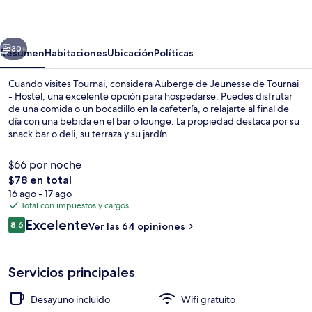
Jeunesse
de
erior
Siguiente
Tournai
30+
Resumen
Habitaciones
Ubicación
Políticas
-
Cuando visites Tournai, considera Auberge de Jeunesse de Tournai
Hostel
- Hostel, una excelente opción para hospedarse. Puedes disfrutar
de una comida o un bocadillo en la cafetería, o relajarte al final de
día con una bebida en el bar o lounge. La propiedad destaca por su
snack bar o deli, su terraza y su jardín.
$66 por noche
El
$78 en total
precio
16 ago - 17 ago
Bar (en la propiedad)
total
Total con impuestos y cargos
es
Opiniones
Excelente
8.6
Ver las 64 opiniones
de
8.6 de 10,
$78
Servicios principales
Desayuno incluido
Wifi gratuito