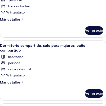
2 personas
fotos
de
1 litera individual
Habitación
Wifi gratuito
con
Más
Más detalles
2
detalles
camas
sobre
Ver precio
Habitación
individuales
con
2
Abrir
Un dormitorio con literas, una puerta
1
camas
Dormitorio compartido, solo para mujeres, baño
todas
individuales
compartido
las
1 habitación
fotos
1 persona
de
1 cama individual
Dormitorio
compartido,
Wifi gratuito
solo
Más
Más detalles
para
detalles
sobre
mujeres,
Ver precio
Dormitorio
baño
compartido,
compartido
solo
Abrir
Un dormitorio con literas, una puerta