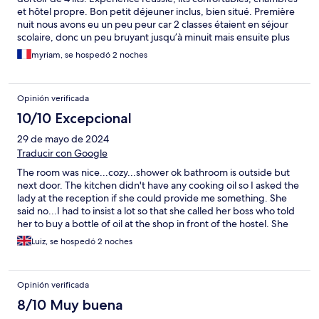
et hôtel propre. Bon petit déjeuner inclus, bien situé. Première
nuit nous avons eu un peu peur car 2 classes étaient en séjour
scolaire, donc un peu bruyant jusqu’à minuit mais ensuite plus
aucun bruit. Par contre seconde nuit très compliqué avec un
myriam, se hospedó 2 noches
enterrement de vie de garçon. Ils parlaient vraiment très très
fort, claquaient les portes … l’horreur. L’hôtel n’y est pour rien,
c’est pas de chance d’être tombée en même temps qu’eux et
Opinión verificada
qu’ils se soient comportés comme si ils avaient privatisé tout
l’hôtel.
10/10 Excepcional
29 de mayo de 2024
Traducir con Google
The room was nice...cozy...shower ok bathroom is outside but
next door. The kitchen didn't have any cooking oil so I asked the
lady at the reception if she could provide me something. She
said no...I had to insist a lot so that she called her boss who told
her to buy a bottle of oil at the shop in front of the hostel. She
could have been more attentive and proactive. But the lady at
Luiz, se hospedó 2 noches
the reception next day was really friendly.
Opinión verificada
8/10 Muy buena