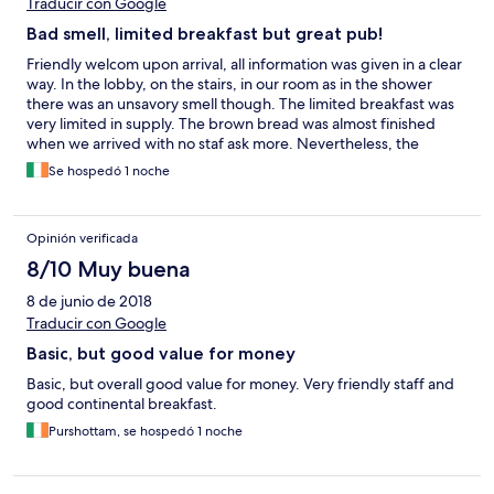
Traducir con Google
Bad smell, limited breakfast but great pub!
Friendly welcom upon arrival, all information was given in a clear
way. In the lobby, on the stairs, in our room as in the shower
there was an unsavory smell though. The limited breakfast was
very limited in supply. The brown bread was almost finished
when we arrived with no staf ask more. Nevertheless, the
receptionist told us there were few guests staying in the hotel.
Se hospedó 1 noche
There is a lovely pub accross the street though.
Opinión verificada
8/10 Muy buena
8 de junio de 2018
Traducir con Google
Basic, but good value for money
Basic, but overall good value for money. Very friendly staff and
good continental breakfast.
Purshottam, se hospedó 1 noche