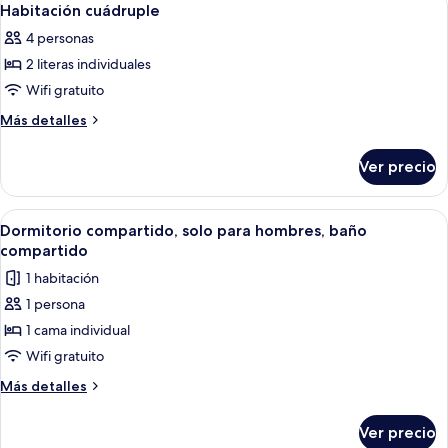
5
para
Habitación cuádruple
todas
mujeres,
4 personas
baño
las
compartido
2 literas individuales
fotos
de
Wifi gratuito
Habitación
Más
Más detalles
cuádruple
detalles
sobre
Ver precio
Habitación
cuádruple
Abrir
Un dormitorio con literas, una puerta
1
Dormitorio compartido, solo para hombres, baño
todas
compartido
las
1 habitación
fotos
1 persona
de
1 cama individual
Dormitorio
compartido,
Wifi gratuito
solo
Más
Más detalles
para
detalles
sobre
hombres,
Ver precio
Dormitorio