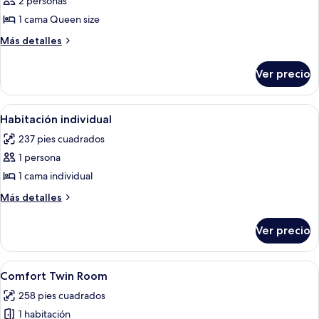
de
2 personas
Habitación
1 cama Queen size
Premium
Más
Más detalles
(Queen)
detalles
sobre
Ver precio
Habitación
Premium
(Queen)
Abrir
Habitación de hotel con una cama gran
2
Habitación individual
todas
237 pies cuadrados
las
1 persona
fotos
de
1 cama individual
Habitación
Más
Más detalles
individual
detalles
sobre
Ver precio
Habitación
individual
Abrir
Habitación de hotel con dos camas, una
4
Comfort Twin Room
todas
258 pies cuadrados
las
1 habitación
fotos