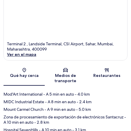
Terminal 2 , Landside Terminal, CSI Airport, Sahar, Mumbai,
Maharashtra, 400099
Ver en el mapa
Sección del mapa
Qué hay cerca
Medios de
Restaurantes
transporte
Mod'Art International
- A 5 min en auto
- 4.0 km
MIDC Industrial Estate
- A 8 min en auto
- 2.4 km
Mount Carmel Church
- A 9 min en auto
- 5.0 km
Zona de procesamiento de exportación de electrónicos Santacruz
-
A 10 min en auto
- 2.8 km
Hospital SevenHills
- A 10 min en auto
- 3.1 km