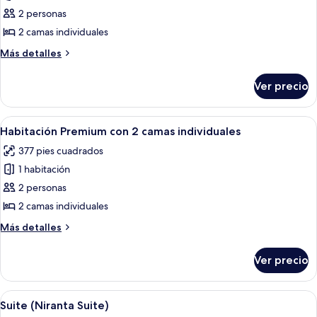
de
2 personas
Comfort
2 camas individuales
Twin
Más
Más detalles
Room
detalles
sobre
Ver precio
Comfort
Twin
Room
Abrir
Habitación de hotel con dos camas, tel
7
Habitación Premium con 2 camas individuales
todas
377 pies cuadrados
las
1 habitación
fotos
de
2 personas
Habitación
2 camas individuales
Premium
Más
Más detalles
con
detalles
2
sobre
Ver precio
Habitación
camas
Premium
individuales
con
Abrir
Habitación de hotel con una cama grand
6
2
Suite (Niranta Suite)
todas
camas