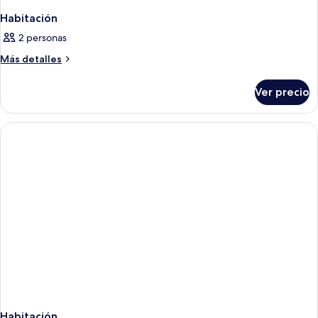
Habitación
2 personas
Más
Más detalles
detalles
sobre
Ver precio
Habitación
Habitación