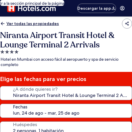
Ir a la sección principal de la página
Descargar la app
Ver todas las propiedades
Niranta Airport Transit Hotel &
Lounge Terminal 2 Arrivals
Propiedad
de
Hotel en Mumbai con acceso fácil al aeropuerto y spa de servicio
4.0
completo
estrellas
Elige las fechas para ver precios
¿A dónde quieres ir?
Fechas
Huéspedes