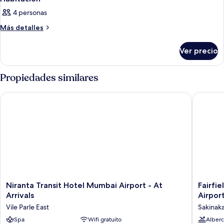
4 personas
Más
Más detalles
detalles
sobre
Ver precio
Habitación
Propiedades similares
Niranta Transit Hotel Mumbai Airport - At Arrivals
Fairfiel
Niranta
Fairfield
Niranta Transit Hotel Mumbai Airport - At
Fairfi
Transit
by
Arrivals
Airpor
Hotel
Marriott
Vile Parle East
Sakinak
Mumbai
Mumbai
Airport
Spa
Wifi gratuito
Internat
Alberc