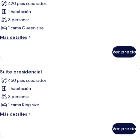
420 pies cuadrados
individuales
las
1 habitación
fotos
de
3 personas
Suite
1 cama Queen size
(Niranta
Más
Más detalles
Suite)
detalles
sobre
Ver precio
Suite
(Niranta
Suite)
Abrir
Una sala moderna con sofá, sillón, me
8
Suite presidencial
todas
450 pies cuadrados
las
1 habitación
fotos
de
3 personas
Suite
1 cama King size
presidencial
Más
Más detalles
detalles
sobre
Ver precio
Suite
presidencial