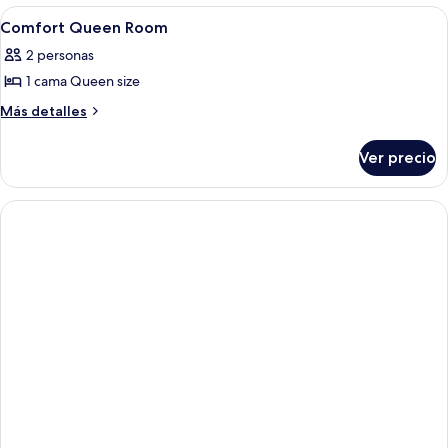
Abrir
Una habitación de hotel con cama, mesit
2
Comfort Queen Room
todas
2 personas
las
1 cama Queen size
fotos
de
Más
Más detalles
detalles
Comfort
sobre
Queen
Ver precio
Comfort
Room
Queen
Room