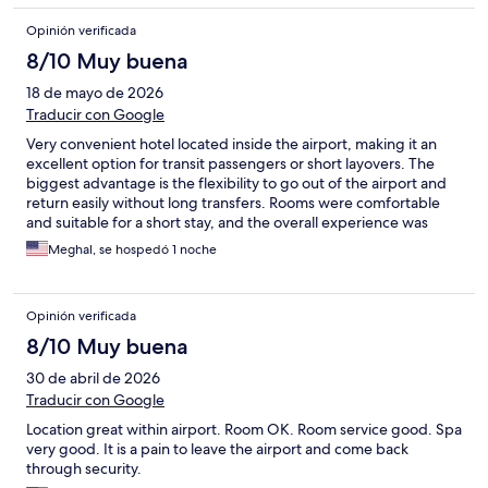
Opinión verificada
8/10 Muy buena
18 de mayo de 2026
Traducir con Google
Very convenient hotel located inside the airport, making it an
excellent option for transit passengers or short layovers. The
biggest advantage is the flexibility to go out of the airport and
return easily without long transfers. Rooms were comfortable
and suitable for a short stay, and the overall experience was
smooth and practical for travelers in transit.
Meghal, se hospedó 1 noche
Opinión verificada
8/10 Muy buena
30 de abril de 2026
Traducir con Google
Location great within airport. Room OK. Room service good. Spa
very good. It is a pain to leave the airport and come back
through security.