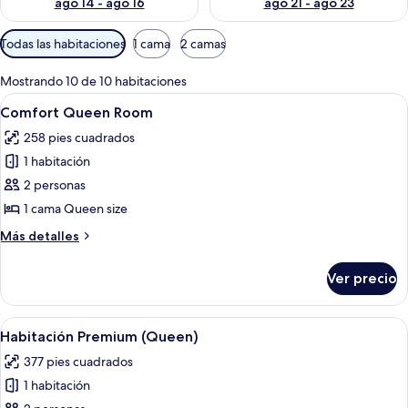
ago 14 - ago 16
ago 21 - ago 23
Filtros
Todas las habitaciones
1 cama
2 camas
disponibles
para
Mostrando 10 de 10 habitaciones
las
Abrir
Habitación de hotel con una cama grand
8
Comfort Queen Room
habitaciones
todas
258 pies cuadrados
las
1 habitación
fotos
de
2 personas
Comfort
1 cama Queen size
Queen
Más
Más detalles
Room
detalles
sobre
Ver precio
Comfort
Queen
Room
Abrir
Habitación de hotel con cama, mesita d
6
Habitación Premium (Queen)
todas
377 pies cuadrados
las
1 habitación
fotos