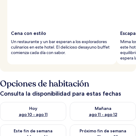
Cena con estilo
Escapa
Un restaurante y un bar esperan a los exploradores
Mima los
culinarios en este hotel. El delicioso desayuno buffet
este hot
comienza cada día con sabor.
equilibr
espera l
Opciones de habitación
Consulta la disponibilidad para estas fechas
Consulta la disponibilidad para hoy ago 10 - ago 11
Consulta la disponibilidad par
Hoy
Mañana
ago 10 - ago 11
ago 11 - ago 12
Consulta la disponibilidad para este fin de semana ago 14 - ag
Consulta la disponibilidad pa
Este fin de semana
Próximo fin de semana