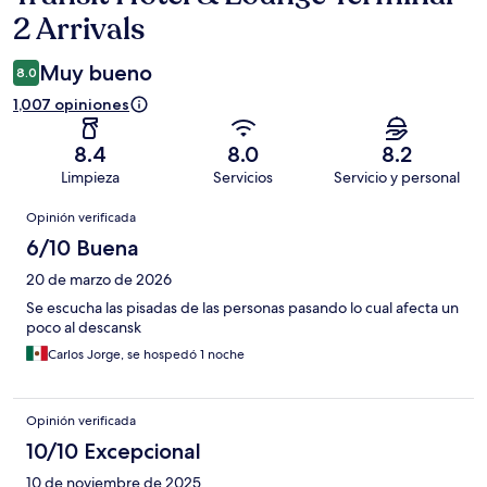
2 Arrivals
Muy bueno
8.0
1,007 opiniones
8.4
8.0
8.2
Limpieza
Servicios
Servicio y personal
Opiniones
Opinión verificada
6/10 Buena
20 de marzo de 2026
Se escucha las pisadas de las personas pasando lo cual afecta un
poco al descansk
Carlos Jorge, se hospedó 1 noche
Opinión verificada
10/10 Excepcional
10 de noviembre de 2025