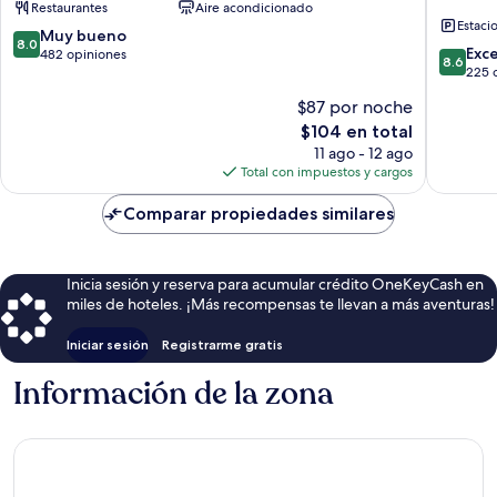
Restaurantes
Aire acondicionado
-
Airport
Estaci
At
Sakinak
8.0
Muy bueno
8.0
Arrivals
8.6
Exc
de
482 opiniones
8.6
Vile
de
225 
10,
Parle
10,
Muy
$87 por noche
East
Excelent
bueno,
El
$104 en total
225
482
precio
opinion
11 ago - 12 ago
opiniones
actual
Total con impuestos y cargos
es
de
Comparar propiedades similares
$104
Inicia sesión y reserva para acumular crédito OneKeyCash en
miles de hoteles. ¡Más recompensas te llevan a más aventuras!
Iniciar sesión
Registrarme gratis
Información de la zona