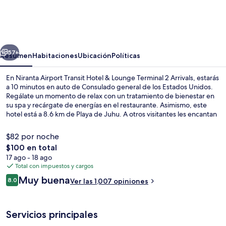
Airport
Transit
Hotel
erior
Siguiente
&
57+
Resumen
Habitaciones
Ubicación
Políticas
Lounge
En Niranta Airport Transit Hotel & Lounge Terminal 2 Arrivals, estarás
Terminal
a 10 minutos en auto de Consulado general de los Estados Unidos.
Regálate un momento de relax con un tratamiento de bienestar en
2
su spa y recárgate de energías en el restaurante. Asimismo, este
Arrivals
hotel está a 8.6 km de Playa de Juhu. A otros visitantes les encantan
las amenidades y características como el personal amable y la
ubicación.
$82 por noche
El
$100 en total
precio
17 ago - 18 ago
Lobby
total
Total con impuestos y cargos
es
Opiniones
Muy buena
8.0
Ver las 1,007 opiniones
de
8.0 de 10,
$100
Servicios principales