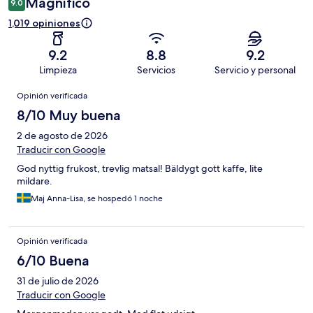
Magnífico
9.0
1,019 opiniones
9.2
8.8
9.2
Limpieza
Servicios
Servicio y personal
Opiniones
Opinión verificada
8/10 Muy buena
2 de agosto de 2026
Traducir con Google
God nyttig frukost, trevlig matsal! Bäldygt gott kaffe, lite
mildare.
Maj Anna-Lisa, se hospedó 1 noche
Opinión verificada
6/10 Buena
31 de julio de 2026
Traducir con Google