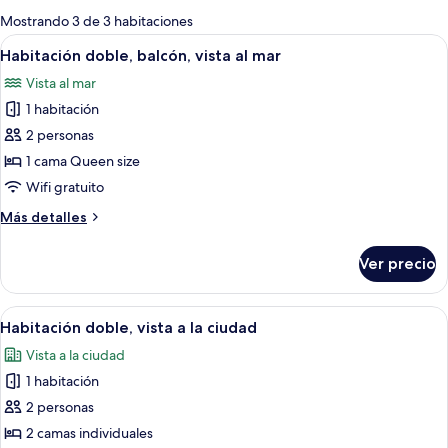
para
Mostrando 3 de 3 habitaciones
las
Abrir
Habitación de hotel con cama, escritorio
5
Habitación doble, balcón, vista al mar
habitaciones
todas
Vista al mar
las
1 habitación
fotos
de
2 personas
Habitación
1 cama Queen size
doble,
Wifi gratuito
balcón,
Más
Más detalles
vista
detalles
al
sobre
Ver precio
Habitación
mar
doble,
balcón,
Abrir
Una habitación de hotel con dos camas, 
6
vista
Habitación doble, vista a la ciudad
todas
al
Vista a la ciudad
mar
las
1 habitación
fotos
de
2 personas
Habitación
2 camas individuales