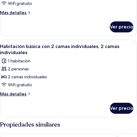
doble,
Wifi gratuito
vista
Más
Más detalles
a
detalles
la
sobre
Ver precio
Habitación
ciudad
doble,
vista
Abrir
Una cama doble con sábanas blancas, d
4
a
Habitación básica con 2 camas individuales, 2 camas
todas
la
individuales
ciudad
las
1 habitación
fotos
2 personas
de
2 camas individuales
Habitación
básica
Wifi gratuito
con
Más
Más detalles
2
detalles
sobre
camas
Ver precio
Habitación
individuales,
básica
2
con
Propiedades similares
camas
2
camas
individuales
Hotel GSH
Stammers