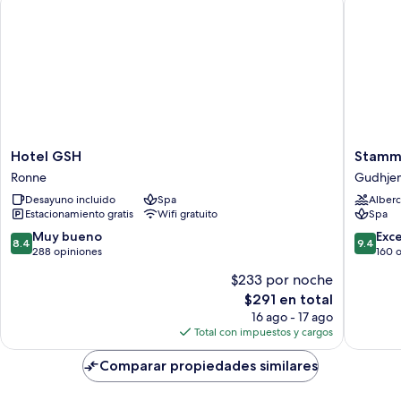
individuales,
2
camas
individuales
Hotel
Stammer
Hotel GSH
Stamme
GSH
Badehot
Ronne
Gudhje
Ronne
&
Desayuno incluido
Spa
Alberc
Spa
Estacionamiento gratis
Wifi gratuito
Spa
Gudhje
8.4
9.4
Muy bueno
Exc
8.4
9.4
de
de
288 opiniones
160 
10,
10,
$233 por noche
Muy
Excepcio
El
$291 en total
bueno,
160
precio
288
opinion
16 ago - 17 ago
actual
opiniones
Total con impuestos y cargos
es
de
Comparar propiedades similares
$291