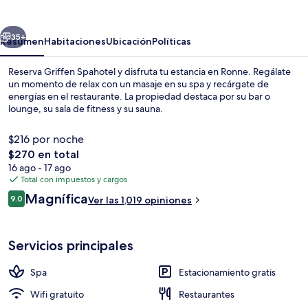
erior
Siguiente
35+
Resumen
Habitaciones
Ubicación
Políticas
Reserva Griffen Spahotel y disfruta tu estancia en Ronne. Regálate
un momento de relax con un masaje en su spa y recárgate de
energías en el restaurante. La propiedad destaca por su bar o
lounge, su sala de fitness y su sauna.
$216 por noche
El
$270 en total
precio
16 ago - 17 ago
total
Total con impuestos y cargos
Terraza o patio
es
Opiniones
Magnífica
9.0
Ver las 1,019 opiniones
de
9.0 de 10,
$270
Servicios principales
Spa
Estacionamiento gratis
Wifi gratuito
Restaurantes