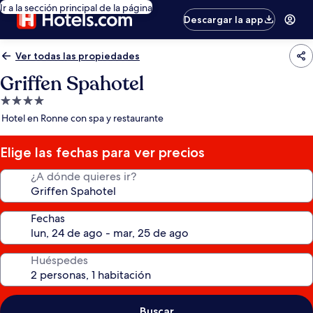
Ir a la sección principal de la página
Descargar la app
Ver todas las propiedades
Griffen Spahotel
Propiedad
de
Hotel en Ronne con spa y restaurante
4.0
estrellas
Elige las fechas para ver precios
¿A dónde quieres ir?
Fechas
Huéspedes
Buscar