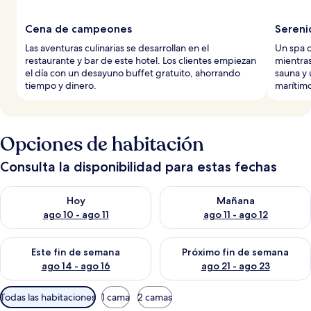
Cena de campeones
Sereni
Las aventuras culinarias se desarrollan en el
Un spa d
restaurante y bar de este hotel. Los clientes empiezan
mientra
el día con un desayuno buffet gratuito, ahorrando
sauna y 
tiempo y dinero.
marítimo
Opciones de habitación
Consulta la disponibilidad para estas fechas
Consulta la disponibilidad para hoy ago 10 - ago 11
Consulta la disponibilidad par
Hoy
Mañana
ago 10 - ago 11
ago 11 - ago 12
Consulta la disponibilidad para este fin de semana ago 14 - ag
Consulta la disponibilidad pa
Este fin de semana
Próximo fin de semana
ago 14 - ago 16
ago 21 - ago 23
Filtros
Todas las habitaciones
1 cama
2 camas
disponibles