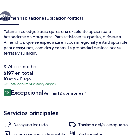
Sarapiqui
erior
Siguiente
31+
Resumen
Habitaciones
Ubicación
Políticas
Yatama Ecolodge Sarapiqui es una excelente opción para
hospedarse en Horquetas. Para satisfacer tu apetito, dirígete a
Almendros, que se especializa en cocina regional y está disponible
para desayunos, comidas y cenas. La propiedad destaca por su
terraza y su jardín.
$174 por noche
El
$197 en total
precio
10 ago - 11 ago
Habitación
total
Total con impuestos y cargos
es
Opiniones
Excepcional
10
Ver las 12 opiniones
de
10 de 10,
$197
Servicios principales
Desayuno incluido
Traslado del/al aeropuerto
Estacionamiento disponible
Restaurantes