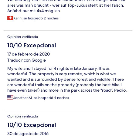
alles was man braucht - wer auf Top-Luxus steht ist hier falsch.
Anfahrt nur mit 4x4 möglich.
Karin, se hospedó 2 noches
Opinión verificada
10/10 Excepcional
17 de febrero de 2020
Traducir con Google
My wife and I stayed for 4 nights in late January. It was
wonderful. The property is very remote, which is what we
wanted and is surrounded by dense forest and wildlife. There
are wonderful trails on the property (probably the best hike I
have even taken) and more in the park across the "road". Pedro,
Luis, and Alba were great hosts. There is a schedule for meals, so
JonathanM, se hospedó 4 noches
you just show up and the food is ready. There is no menu, but I
see that as a huge benefit. No decisions to be made, just sit
down to a wonderful meal. Alba always had coffee or tea
Opinión verificada
available to us. Fresh fruit and fruit juice were plentiful. On the
last day, Alba showed me how she prepared the plantains,
10/10 Excepcional
which was great as mine never turn out nearly as well. There
30 de agosto de 2016
were plenty of birds (my wife is a birder) and plenty of other