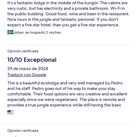
It’s a fantastic lodge in the middle of the kungör. The cabins are
very rustic, but has electricity and a private bathroom. Wi-Fi in
the public building. Good food, wine and beer in the restaurant.
Nice tours in the jungle and fantastic personel. If you don’t
expect a five star hotel, than you get a five star experience.
Johan, se hospedó 2 noches
Opinión verificada
10/10 Excepcional
29 de marzo de 2024
Traducir con Google
This is a beautiful ecolodge and very well managed by Pedro
and his staff. Pedro goes out of his way to make your stay
comfortable. Their food options are very creative and excellent
especially since we were vegetarians. The place is remote and
provides a true jungle experience while still having the basic
amenities to make your stay enjoyable and comfortable. They
have well organized guided walks both at night and during the
day, several of them covered within the reservation.
Opinión verificada