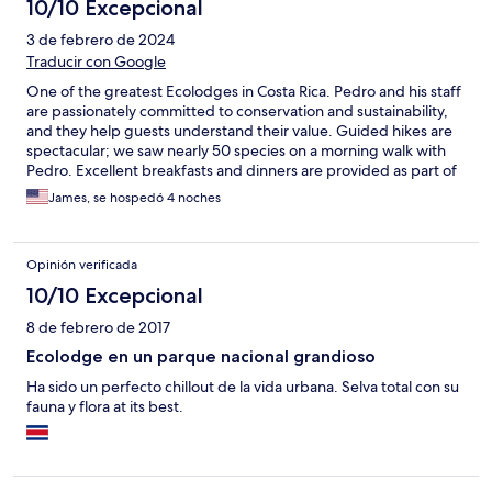
10/10 Excepcional
3 de febrero de 2024
Traducir con Google
One of the greatest Ecolodges in Costa Rica. Pedro and his staff
are passionately committed to conservation and sustainability,
and they help guests understand their value. Guided hikes are
spectacular; we saw nearly 50 species on a morning walk with
Pedro. Excellent breakfasts and dinners are provided as part of
the cost, and lunch can also be provided on request at a
James, se hospedó 4 noches
reasonable rate. The rooms are spacious, with balcony patios
(with rocking chairs) that look out into the rain forest. There are
mosquito nets provided for the bed, but we have experienced
Opinión verificada
very few bugs (Belize is much worse in this regard, for instance).
Altogether this is an experience not to be missed; try to plan on
10/10 Excepcional
staying at least four nights (there are many, many wonderful and
8 de febrero de 2017
well-marked trails you can walk on your own after an initial
orienting walk with Pedro the morning after you arrive). We
Ecolodge en un parque nacional grandioso
chose to pay for transit from the San Jose airport (much less
Ha sido un perfecto chillout de la vida urbana. Selva total con su
expensive than renting a car), and it made the the final leg of
fauna y flora at its best.
the journey (on a bumpy dirt road) stress free. Kudos to Pedro
and the entire staff at Yatama!