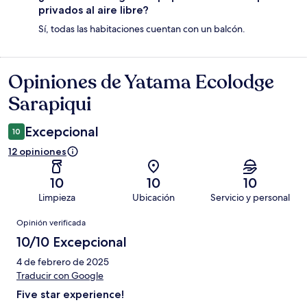
privados al aire libre?
Sí, todas las habitaciones cuentan con un balcón.
Opiniones de Yatama Ecolodge
Opiniones
Sarapiqui
Excepcional
10
12 opiniones
10
10
10
Limpieza
Ubicación
Servicio y personal
Opiniones
Opinión verificada
10/10 Excepcional
4 de febrero de 2025
Traducir con Google
Five star experience!