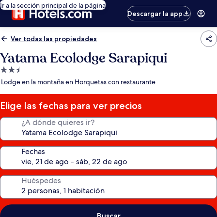
Ir a la sección principal de la página
Descargar la app
Ver todas las propiedades
Yatama Ecolodge Sarapiqui
Propiedad
de
Lodge en la montaña en Horquetas con restaurante
2.5
estrellas
Elige las fechas para ver precios
¿A dónde quieres ir?
Fechas
Huéspedes
Buscar