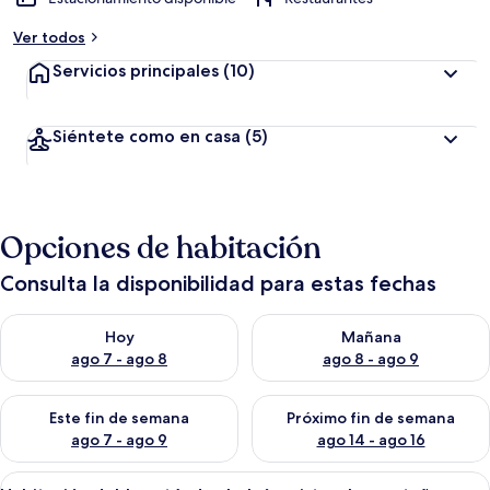
Ver todos
Servicios principales
(10)
Siéntete como en casa
(5)
Opciones de habitación
Consulta la disponibilidad para estas fechas
Consulta la disponibilidad para hoy ago 7 - ago 8
Consulta la disponibilidad pa
Hoy
Mañana
ago 7 - ago 8
ago 8 - ago 9
Consulta la disponibilidad para este fin de semana ago 7 - ag
Consulta la disponibilidad par
Este fin de semana
Próximo fin de semana
ago 7 - ago 9
ago 14 - ago 16
Abrir
Una cabaña de madera llamada 'Casa 