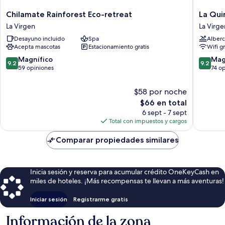
Chilamate
La
Chilamate Rainforest Eco-retreat
La Qui
Rainforest
Quinta
La Virgen
La Virge
Eco-
Sarapiqu
Desayuno incluido
Spa
Alberc
retreat
Lodge
Acepta mascotas
Estacionamiento gratis
Wifi g
La
La
Virgen
Virgen
9.2
9.2
Magnífico
Mag
9.2
9.2
de
de
59 opiniones
74 o
10,
10,
Magnífico,
Magnífi
$58 por noche
59
74
El
$66 en total
opiniones
opinion
precio
6 sept - 7 sept
actual
Total con impuestos y cargos
es
de
Comparar propiedades similares
$66
Inicia sesión y reserva para acumular crédito OneKeyCash en
miles de hoteles. ¡Más recompensas te llevan a más aventuras!
Iniciar sesión
Registrarme gratis
Información de la zona