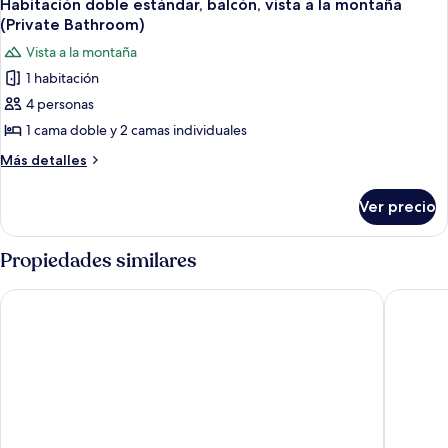
7
Habitación doble estándar, balcón, vista a la montaña
todas
(Private Bathroom)
las
Vista a la montaña
fotos
1 habitación
de
4 personas
Habitación
doble
1 cama doble y 2 camas individuales
estándar,
Más
Más detalles
balcón,
detalles
sobre
vista
Ver precio
Habitación
a
doble
la
estándar,
Propiedades similares
montaña
balcón,
vista
(Private
Chilamate Rainforest Eco-retreat
La Quint
a
Bathroom)
la
montaña
(Private
Bathroom)