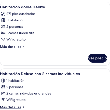
las
Abrir
Ropa de cama de alta calidad y caja de
2
Habitación doble Deluxe
habitaciones
todas
271 pies cuadrados
las
1 habitación
fotos
de
2 personas
Habitación
1 cama Queen size
doble
Wifi gratuito
Deluxe
Más
Más detalles
detalles
sobre
Ver precio
Habitación
doble
Deluxe
Abrir
Ropa de cama de alta calidad y caja de
2
Habitación Deluxe con 2 camas individuales
todas
1 habitación
las
2 personas
fotos
de
2 camas individuales grandes
Habitación
Wifi gratuito
Deluxe
Más
Más detalles