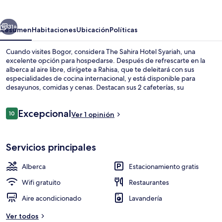
Hotel
Syariah
erior
Siguiente
31+
Resumen
Habitaciones
Ubicación
Políticas
Cuando visites Bogor, considera The Sahira Hotel Syariah, una
excelente opción para hospedarse. Después de refrescarte en la
alberca al aire libre, dirígete a Rahisa, que te deleitará con sus
especialidades de cocina internacional, y está disponible para
desayunos, comidas y cenas. Destacan sus 2 cafeterías, su
chapoteadero y su terraza.
Opiniones
Excepcional
10
Ver 1 opinión
10 de 10,
Lobby
Servicios principales
Alberca
Estacionamiento gratis
Wifi gratuito
Restaurantes
Aire acondicionado
Lavandería
Ver todos