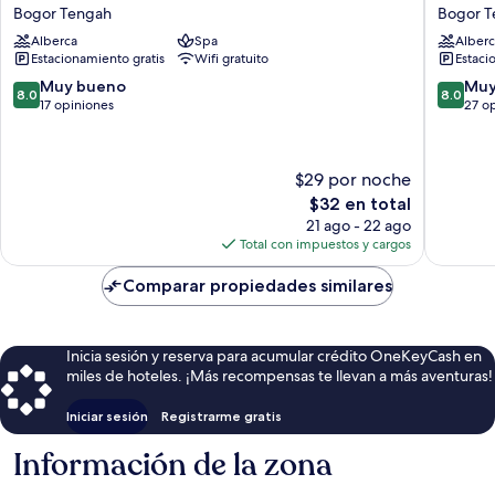
Bogor
Belhotel
Bogor Tengah
Bogor T
Hotel
Bogor
Alberca
Spa
Alberc
Powered
Bogor
Estacionamiento gratis
Wifi gratuito
Estaci
by
Tengah
Archipelago
8.0
8.0
Muy bueno
Muy
8.0
8.0
Bogor
de
de
17 opiniones
27 o
Tengah
10,
10,
Muy
Muy
bueno,
bueno,
$29 por noche
17
27
El
$32 en total
opiniones
opinion
precio
21 ago - 22 ago
actual
Total con impuestos y cargos
es
de
Comparar propiedades similares
$32
Inicia sesión y reserva para acumular crédito OneKeyCash en
miles de hoteles. ¡Más recompensas te llevan a más aventuras!
Iniciar sesión
Registrarme gratis
Información de la zona