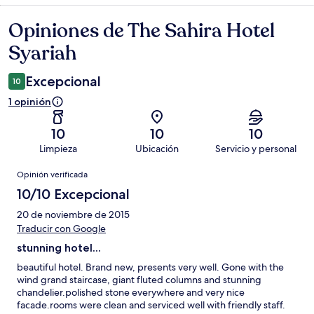
Opiniones de The Sahira Hotel
Opiniones
Syariah
Excepcional
10
1 opinión
10
10
10
Limpieza
Ubicación
Servicio y personal
Opiniones
Opinión verificada
10/10 Excepcional
20 de noviembre de 2015
Traducir con Google
stunning hotel...
beautiful hotel. Brand new, presents very well. Gone with the
wind grand staircase, giant fluted columns and stunning
chandelier.polished stone everywhere and very nice
facade.rooms were clean and serviced well with friendly staff.