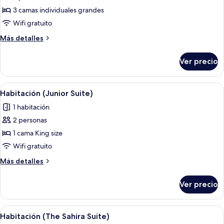
de
3 camas individuales grandes
Habitación
Wifi gratuito
triple
Más
Más detalles
Deluxe
detalles
sobre
Ver precio
Habitación
triple
Deluxe
Abrir
Ropa de cama de alta calidad y caja de
1
Habitación (Junior Suite)
todas
1 habitación
las
2 personas
fotos
de
1 cama King size
Habitación
Wifi gratuito
(Junior
Más
Más detalles
Suite)
detalles
sobre
Ver precio
Habitación
(Junior
Suite)
Abrir
Ropa de cama de alta calidad y caja de
1
Habitación (The Sahira Suite)
todas