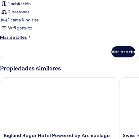
1 habitación
las
2 personas
fotos
de
1 cama King size
Habitación
Wifi gratuito
(The
Más
Más detalles
Sahira
detalles
Suite)
sobre
Ver precio
Habitación
(The
Sahira
Propiedades similares
Suite)
Bigland Bogor Hotel Powered by Archipelago
Swiss-Be
Bigland
Swiss-
Bigland Bogor Hotel Powered by Archipelago
Swiss-