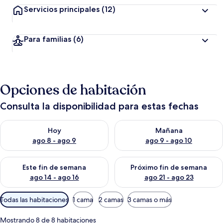
Servicios principales
(12)
Para familias
(6)
Opciones de habitación
Consulta la disponibilidad para estas fechas
Consulta la disponibilidad para hoy ago 8 - ago 9
Consulta la disponibilidad pa
Hoy
Mañana
ago 8 - ago 9
ago 9 - ago 10
Consulta la disponibilidad para este fin de semana ago 14 - ag
Consulta la disponibilidad pa
Este fin de semana
Próximo fin de semana
ago 14 - ago 16
ago 21 - ago 23
Filtros
Todas las habitaciones
1 cama
2 camas
3 camas o más
disponibles
para
Mostrando 8 de 8 habitaciones