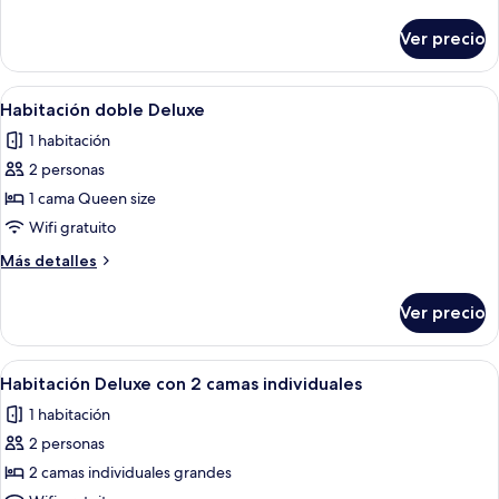
con
detalles
2
sobre
Ver precio
Habitación
camas
Deluxe
individuales
con
Abrir
Ropa de cama de alta calidad y caja de
2
2
Habitación doble Deluxe
todas
camas
1 habitación
individuales
las
2 personas
fotos
de
1 cama Queen size
Habitación
Wifi gratuito
doble
Más
Más detalles
Deluxe
detalles
sobre
Ver precio
Habitación
doble
Deluxe
Abrir
Ropa de cama de alta calidad y caja de
2
Habitación Deluxe con 2 camas individuales
todas
1 habitación
las
2 personas
fotos
de
2 camas individuales grandes