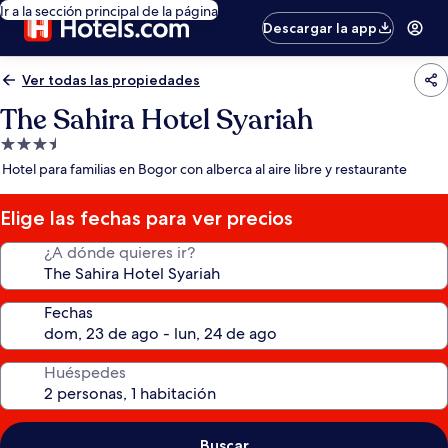
Ir a la sección principal de la página
Descargar la app
Ver todas las propiedades
The Sahira Hotel Syariah
Propiedad
de
Hotel para familias en Bogor con alberca al aire libre y restaurante
3.5
estrellas
Elige las fechas para ver precios
¿A dónde quieres ir?
Fechas
Huéspedes
Buscar