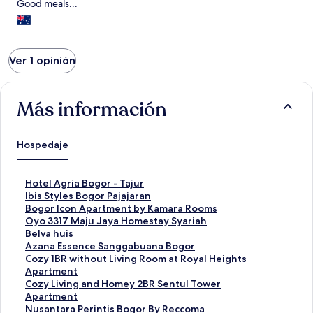
Good meals...
Ver 1 opinión
Más información
Hospedaje
E
Hotel Agria Bogor - Tajur
n
E
Ibis Styles Bogor Pajajaran
l
n
E
Bogor Icon Apartment by Kamara Rooms
a
l
n
E
Oyo 3317 Maju Jaya Homestay Syariah
c
a
l
n
E
Belva huis
e
c
a
l
n
E
Azana Essence Sanggabuana Bogor
p
e
c
a
l
n
E
Cozy 1BR without Living Room at Royal Heights
a
p
e
c
a
l
n
Apartment
r
a
p
e
c
a
l
E
Cozy Living and Homey 2BR Sentul Tower
a
r
a
p
e
c
a
n
Apartment
a
a
r
a
p
e
c
l
E
Nusantara Perintis Bogor By Reccoma