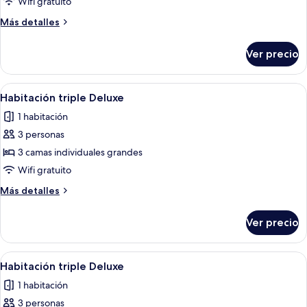
Habitación
Wifi gratuito
Deluxe
Más
Más detalles
con
detalles
2
sobre
Ver precio
Habitación
camas
Deluxe
individuales
con
Abrir
Ropa de cama de alta calidad y caja de
2
2
Habitación triple Deluxe
todas
camas
1 habitación
individuales
las
3 personas
fotos
de
3 camas individuales grandes
Habitación
Wifi gratuito
triple
Más
Más detalles
Deluxe
detalles
sobre
Ver precio
Habitación
triple
Deluxe
Abrir
Ropa de cama de alta calidad y caja de
2
Habitación triple Deluxe
todas
1 habitación
las
3 personas
fotos