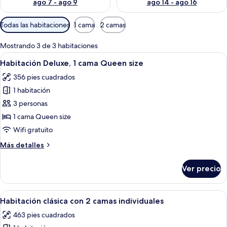
ago 7 - ago 9
ago 14 - ago 16
Filtros
Todas las habitaciones
1 cama
2 camas
disponibles
para
Mostrando 3 de 3 habitaciones
las
Abrir
Habitación de hotel con cama, televisor,
5
Habitación Deluxe, 1 cama Queen size
habitaciones
todas
356 pies cuadrados
las
1 habitación
fotos
de
3 personas
Habitación
1 cama Queen size
Deluxe,
Wifi gratuito
1
Más
Más detalles
cama
detalles
Queen
sobre
Ver precio
Habitación
size
Deluxe,
1
Abrir
Habitación de hotel con dos camas gra
8
cama
Habitación clásica con 2 camas individuales
todas
Queen
463 pies cuadrados
size
las