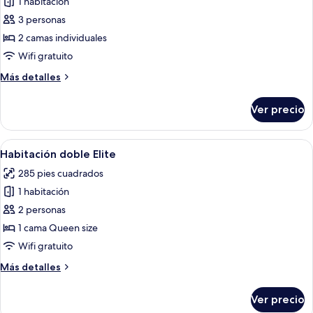
1 habitación
fotos
de
3 personas
Habitación
2 camas individuales
clásica
Wifi gratuito
con
Más
Más detalles
2
detalles
camas
sobre
Ver precio
Habitación
individuales
clásica
con
Abrir
Habitación de hotel con una cama grand
7
2
Habitación doble Elite
todas
camas
285 pies cuadrados
individuales
las
1 habitación
fotos
de
2 personas
Habitación
1 cama Queen size
doble
Wifi gratuito
Elite
Más
Más detalles
detalles
sobre
Ver precio
Habitación