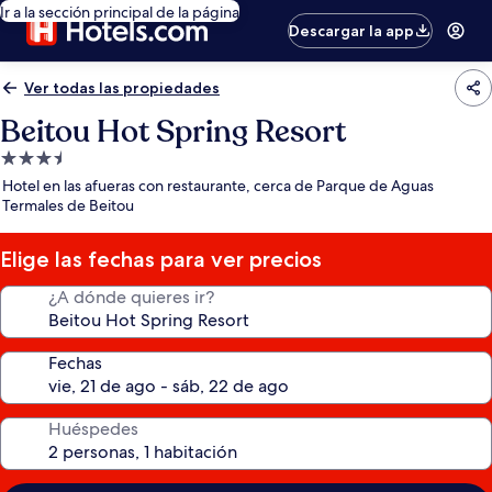
Ir a la sección principal de la página
Descargar la app
Ver todas las propiedades
Beitou Hot Spring Resort
Propiedad
de
Hotel en las afueras con restaurante, cerca de Parque de Aguas
3.5
Termales de Beitou
estrellas
Elige las fechas para ver precios
¿A dónde quieres ir?
Fechas
Huéspedes