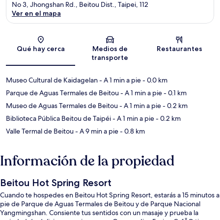
No 3, Jhongshan Rd., Beitou Dist., Taipei, 112
Ver en el mapa
Sección del mapa
Qué hay cerca
Medios de
Restaurantes
transporte
Museo Cultural de Kaidagelan
- A 1 min a pie
- 0.0 km
Parque de Aguas Termales de Beitou
- A 1 min a pie
- 0.1 km
Museo de Aguas Termales de Beitou
- A 1 min a pie
- 0.2 km
Biblioteca Pública Beitou de Taipéi
- A 1 min a pie
- 0.2 km
Valle Termal de Beitou
- A 9 min a pie
- 0.8 km
Información de la propiedad
Beitou Hot Spring Resort
Cuando te hospedes en Beitou Hot Spring Resort, estarás a 15 minutos a
pie de Parque de Aguas Termales de Beitou y de Parque Nacional
Yangmingshan. Consiente tus sentidos con un masaje y prueba la