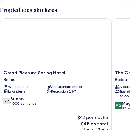
doble
Elite
Propiedades similares
Grand Pleasure Spring Hotel
The Gaia
Grand
The
Grand Pleasure Spring Hotel
The Ga
Pleasure
Gaia
Beitou
Beitou
Spring
Hotel
Wifi gratuito
Aire acondicionado
Alberc
Hotel
Taipei
Lavandería
Recepción 24/7
Trasla
Beitou
Beitou
aerop
7.6
Bueno
7.6
9.2
Mag
de
1,000 opiniones
9.2
de
821 
10,
10,
Bueno,
$42 por noche
Magnífi
1,000
El
$45 en total
821
opiniones
precio
opinion
11 ago - 12 ago