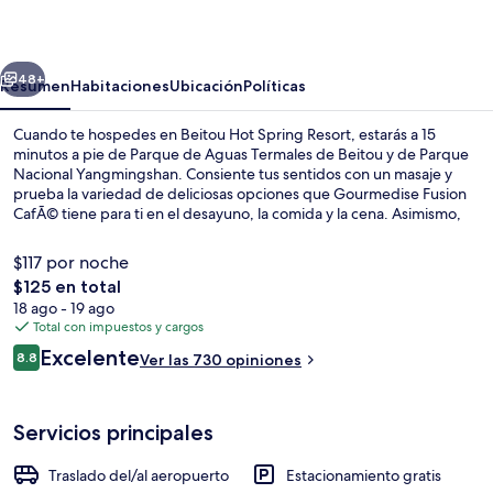
Spring
Resort
erior
Siguiente
48+
Resumen
Habitaciones
Ubicación
Políticas
Cuando te hospedes en Beitou Hot Spring Resort, estarás a 15
minutos a pie de Parque de Aguas Termales de Beitou y de Parque
Nacional Yangmingshan. Consiente tus sentidos con un masaje y
prueba la variedad de deliciosas opciones que Gourmedise Fusion
CafÃ© tiene para ti en el desayuno, la comida y la cena. Asimismo,
tanto Mercado Nocturno de Shilin como Grand Hotel están a pocos
minutos en auto. El personal amable y la condición en general están
$117 por noche
muy bien calificados por otros visitantes. La propiedad está a una
El
$125 en total
corta distancia a pie de algunas opciones de transporte público:
precio
18 ago - 19 ago
Estación de metro de Xinbeitou está a 2 minutos y Estación de
Jardín
total
Total con impuestos y cargos
metro de Beitou está a 14 minutos.
es
Opiniones
Excelente
8.8
Ver las 730 opiniones
de
8.8 de 10,
$125
Servicios principales
Traslado del/al aeropuerto
Estacionamiento gratis