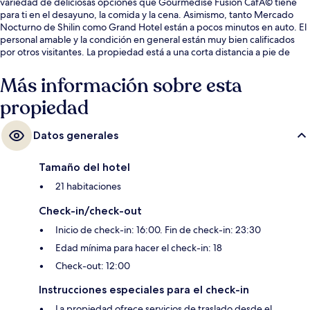
variedad de deliciosas opciones que Gourmedise Fusion CafÃ© tiene
para ti en el desayuno, la comida y la cena. Asimismo, tanto Mercado
Nocturno de Shilin como Grand Hotel están a pocos minutos en auto. El
personal amable y la condición en general están muy bien calificados
por otros visitantes. La propiedad está a una corta distancia a pie de
algunas opciones de transporte público: Estación de metro de
Xinbeitou está a 2 minutos y Estación de metro de Beitou está a 14
Más información sobre esta
minutos.
propiedad
Datos generales
Tamaño del hotel
21 habitaciones
Check-in/check-out
Inicio de check-in: 16:00. Fin de check-in: 23:30
Edad mínima para hacer el check-in: 18
Check-out: 12:00
Instrucciones especiales para el check-in
La propiedad ofrece servicios de traslado desde el