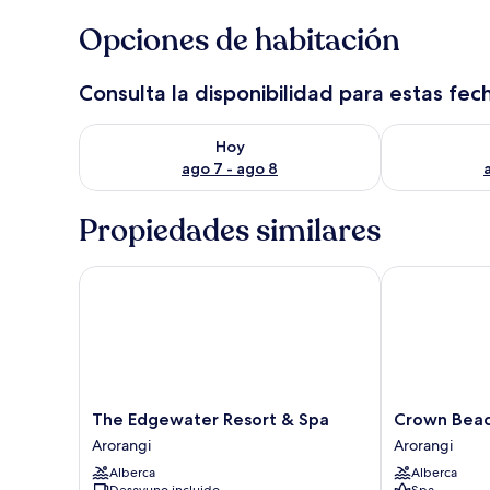
Opciones de habitación
Consulta la disponibilidad para estas fec
Consulta la disponibilidad para hoy ago 7 - ago 8
Consulta la d
Hoy
ago 7 - ago 8
Propiedades similares
The Edgewater Resort & Spa
Crown Beach 
The
Crown
The Edgewater Resort & Spa
Crown Beac
Edgewater
Beach
Arorangi
Arorangi
Resort
Resort
Alberca
Alberca
&
&