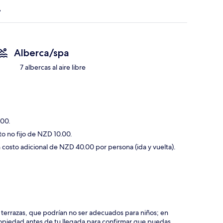
Alberca/spa
7 albercas al aire libre
.00.
o no fijo de NZD 10.00.
 costo adicional de NZD 40.00 por persona (ida y vuelta).
y terrazas, que podrían no ser adecuados para niños; en
piedad antes de tu llegada para confirmar que puedas