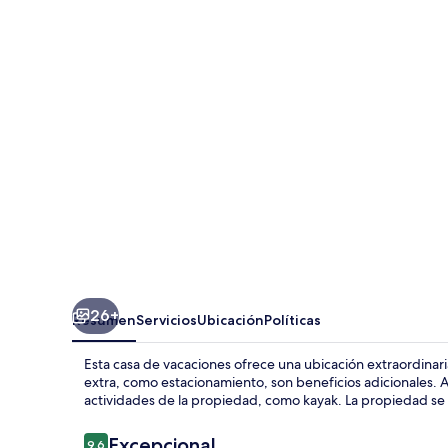
Villas
26+
Resumen
Servicios
Ubicación
Políticas
Esta casa de vacaciones ofrece una ubicación extraordinaria
extra, como estacionamiento, son beneficios adicionales
actividades de la propiedad, como kayak. La propiedad se 
Opiniones
Excepcional
9.6