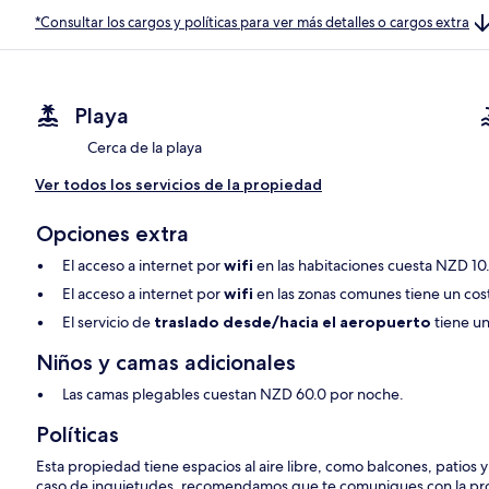
*Consultar los cargos y políticas para ver más detalles o cargos extra
Playa
Cerca de la playa
Ver todos los servicios de la propiedad
Opciones extra
El acceso a internet por
wifi
en las habitaciones cuesta NZD 10
El acceso a internet por
wifi
en las zonas comunes tiene un cost
El servicio de
traslado desde/hacia el aeropuerto
tiene un
Niños y camas adicionales
Las camas plegables cuestan NZD 60.0 por noche.
Políticas
Esta propiedad tiene espacios al aire libre, como balcones, patios 
caso de inquietudes, recomendamos que te comuniques con la pro