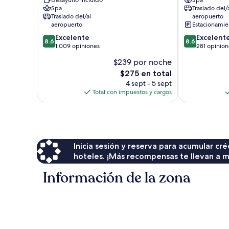
Desayuno incluido
Spa
Spa
Spa
Spa
Traslado del/
Arorangi
Arorangi
Traslado del/al
aeropuerto
aeropuerto
Estacionamien
8.6
8.6
Excelente
Excelent
8.6
8.6
de
de
1,009 opiniones
281 opinion
10,
10,
$239 por noche
Excelente,
Excelente,
El
$275 en total
1,009
281
precio
opiniones
opiniones
4 sept - 5 sept
actual
Total con impuestos y cargos
es
de
$275
Inicia sesión y reserva para acumular c
hoteles. ¡Más recompensas te llevan a m
Información de la zona