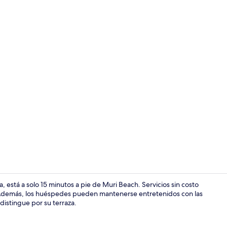
Terraza o pa
, está a solo 15 minutos a pie de Muri Beach. Servicios sin costo
. Además, los huéspedes pueden mantenerse entretenidos con las
distingue por su terraza.
7 albercas al 