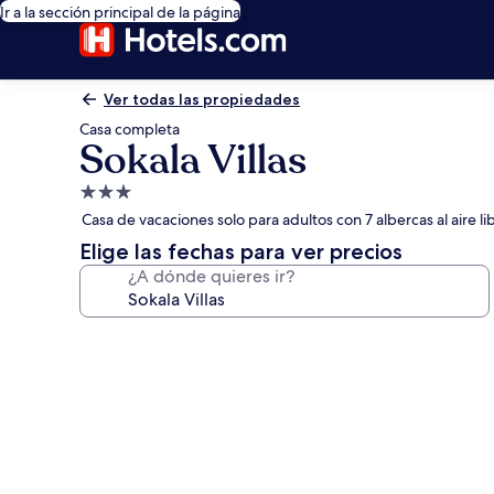
Ir a la sección principal de la página
Ver todas las propiedades
Casa completa
Sokala Villas
Propiedad
de
Casa de vacaciones solo para adultos con 7 albercas al aire l
3.0
Elige las fechas para ver precios
estrellas
¿A dónde quieres ir?
Galería
de
fotos
de
Sokala