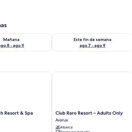
has
isponibilidad para mañana ago 8 - ago 9
Consulta la disponibilidad para este 
Mañana
Este fin de semana
ago 8 - ago 9
ago 7 - ago 9
Resort & Spa
Club Raro Resort – Adults Only
Club
h Resort & Spa
Club Raro Resort – Adults Only
Raro
Avarua
Resort
Alberca
–