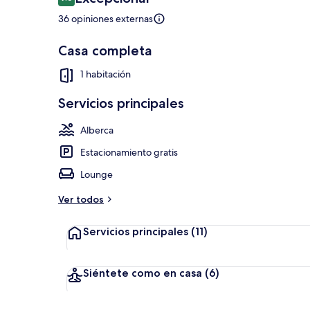
9.6 de 10,
36 opiniones externas
Casa completa
Vista a la pla
1 habitación
Servicios principales
Alberca
Estacionamiento gratis
Lounge
Ver todos
Servicios principales
(11)
Siéntete como en casa
(6)