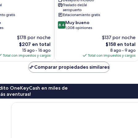
Desayuno incluido
Adults
al
Traslado del/al
Only
aeropuerto
Avarua
to gratis
Estacionamiento gratis
8.4
e
Muy bueno
8.4
de
es
1,008 opiniones
10,
$178 por noche
$137 por noche
Muy
El
El
$207 en total
$158 en total
bueno,
precio
precio
1,008
15 ago - 16 ago
8 ago - 9 ago
actual
actual
opiniones
Total con impuestos y cargos
Total con impuestos y cargos
es
es
de
de
Comparar propiedades similares
$207
$158
rédito OneKeyCash en miles de
ás aventuras!