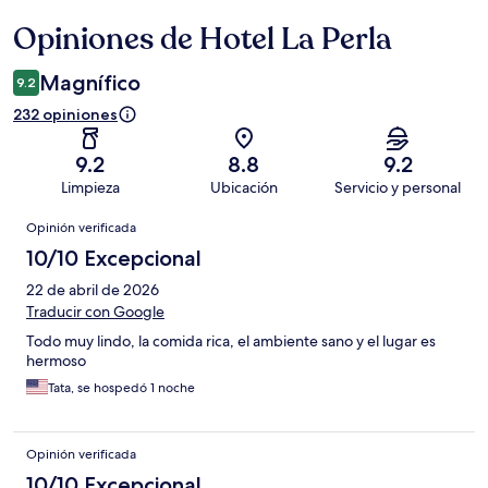
Opiniones de Hotel La Perla
Opiniones
Magnífico
9.2
232 opiniones
9.2
8.8
9.2
Limpieza
Ubicación
Servicio y personal
Opiniones
Opinión verificada
10/10 Excepcional
22 de abril de 2026
Traducir con Google
Todo muy lindo, la comida rica, el ambiente sano y el lugar es
hermoso
Tata, se hospedó 1 noche
Opinión verificada
10/10 Excepcional