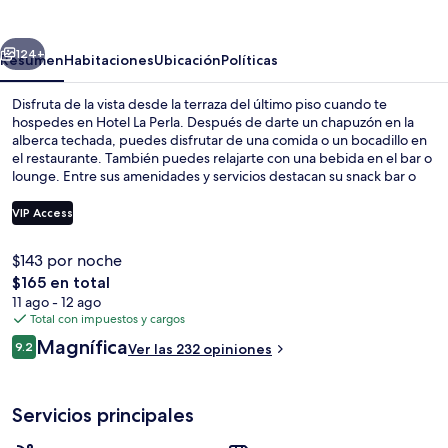
Perla
erior
Siguiente
124+
Resumen
Habitaciones
Ubicación
Políticas
Disfruta de la vista desde la terraza del último piso cuando te
hospedes en Hotel La Perla. Después de darte un chapuzón en la
alberca techada, puedes disfrutar de una comida o un bocadillo en
el restaurante. También puedes relajarte con una bebida en el bar o
lounge. Entre sus amenidades y servicios destacan su snack bar o
deli y su jardín. A otros visitantes les encanta el personal amable.
VIP Access
$143 por noche
Exterior
El
$165 en total
precio
11 ago - 12 ago
total
Total con impuestos y cargos
es
Opiniones
Magnífica
9.2
Ver las 232 opiniones
de
9.2 de 10,
$165
Servicios principales