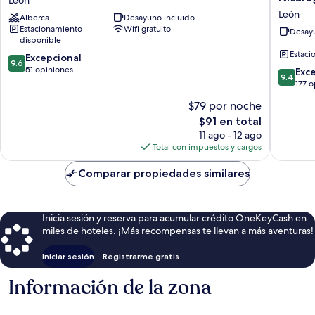
Azul
by
León
Alberca
Desayuno incluido
León
Marriott
Estacionamiento
Wifi gratuito
La
Desayu
disponible
Recolecc
Estaci
9.6
Excepcional
Nicarag
9.6
de
51 opiniones
León
9.4
Exc
9.4
10,
de
177 
Excepcional,
10,
$79 por noche
51
Excepcio
opiniones
El
$91 en total
177
precio
opinion
11 ago - 12 ago
actual
Total con impuestos y cargos
es
de
Comparar propiedades similares
$91
Inicia sesión y reserva para acumular crédito OneKeyCash en
miles de hoteles. ¡Más recompensas te llevan a más aventuras!
Iniciar sesión
Registrarme gratis
Información de la zona