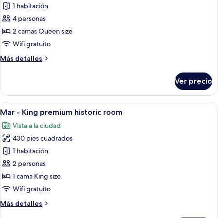
1 habitación
fotos
de
4 personas
Verso
2 camas Queen size
-
Wifi gratuito
Historic
Más
Más detalles
Double
detalles
Queen
sobre
Ver precio
Verso
windowless
-
Historic
Abrir
Habitación de hotel con una cama grand
4
Double
Mar - King premium historic room
todas
Queen
Vista a la ciudad
windowless
las
430 pies cuadrados
fotos
de
1 habitación
Mar
2 personas
-
1 cama King size
King
Wifi gratuito
premium
Más
Más detalles
historic
detalles