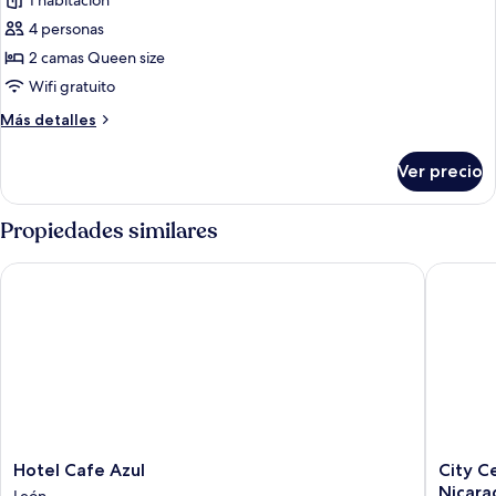
1 habitación
fotos
de
4 personas
Prendedor
2 camas Queen size
-
Wifi gratuito
Historic
Más
Más detalles
Double
detalles
Queen
sobre
Ver precio
Prendedor
window
-
Historic
Propiedades similares
Double
Queen
Hotel Cafe Azul
City Cen
window
Hotel
City
Hotel Cafe Azul
City C
Cafe
Centro
Nicara
León