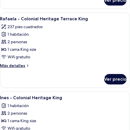
Ver precio
Margarita
King
-
Colonial
Abrir
Un dormitorio con una cama grande, p
3
Heritage
Rafaela - Colonial Heritage Terrace King
todas
Terrace
237 pies cuadrados
King
las
1 habitación
fotos
de
2 personas
Rafaela
1 cama King size
-
Wifi gratuito
Colonial
Más
Más detalles
Heritage
detalles
Terrace
sobre
Ver precio
Rafaela
King
-
Colonial
Abrir
Habitación de hotel con cama, dos mes
3
Heritage
Ines - Colonial Heritage King
todas
Terrace
1 habitación
King
las
2 personas
fotos
de
1 cama King size
Ines
Wifi gratuito