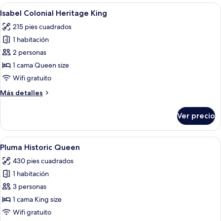
Colonial
Abrir
Habitación de hotel con una cama gra
3
Heritage
Isabel Colonial Heritage King
todas
King
215 pies cuadrados
las
1 habitación
fotos
de
2 personas
Isabel
1 cama Queen size
Colonial
Wifi gratuito
Heritage
Más
Más detalles
King
detalles
sobre
Ver precio
Isabel
Colonial
Heritage
Abrir
Habitación de hotel con una cama gra
5
King
Pluma Historic Queen
todas
430 pies cuadrados
las
1 habitación
fotos
de
3 personas
Pluma
1 cama King size
Historic
Wifi gratuito