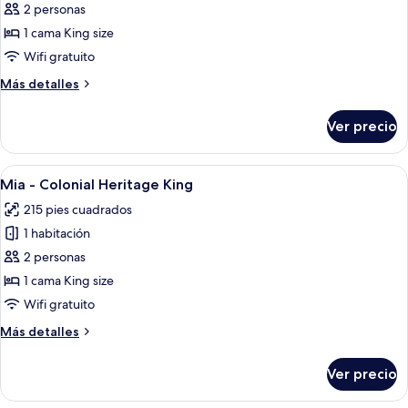
de
2 personas
Julia
1 cama King size
-
Wifi gratuito
Colonial
Más
Más detalles
Heritage
detalles
King
sobre
Ver precio
Julia
-
Colonial
Abrir
Habitación de hotel con pared naranja
4
Heritage
Mia - Colonial Heritage King
todas
King
215 pies cuadrados
las
1 habitación
fotos
de
2 personas
Mia
1 cama King size
-
Wifi gratuito
Colonial
Más
Más detalles
Heritage
detalles
King
sobre
Ver precio
Mia
-