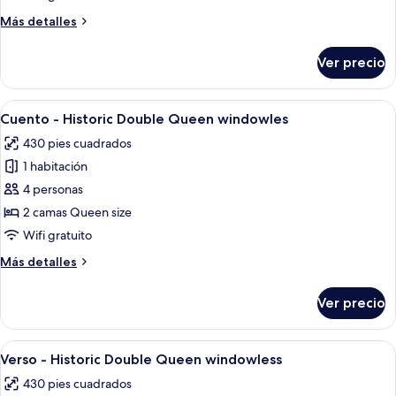
-
Más
Más detalles
Colonial
detalles
Heritage
sobre
Ver precio
Ines
King
-
Colonial
Abrir
Habitación de hotel con dos camas, un es
3
Heritage
Cuento - Historic Double Queen windowles
todas
King
430 pies cuadrados
las
1 habitación
fotos
de
4 personas
Cuento
2 camas Queen size
-
Wifi gratuito
Historic
Más
Más detalles
Double
detalles
Queen
sobre
Ver precio
Cuento
windowles
-
Historic
Abrir
Habitación de hotel con dos camas, un 
3
Double
Verso - Historic Double Queen windowless
todas
Queen
430 pies cuadrados
windowles
las