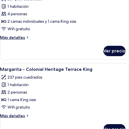
las
1 habitación
fotos
de
4 personas
Sonatina
2 camas individuales y 1 cama King size
-
Wifi gratuito
Terrace
Más
Más detalles
Heritage
detalles
King
sobre
Ver precio
Sonatina
two
-
bed
Terrace
Abrir
Habitación de hotel con una cama gran
3
Heritage
Margarita - Colonial Heritage Terrace King
todas
King
237 pies cuadrados
two
las
bed
1 habitación
fotos
de
2 personas
Margarita
1 cama King size
-
Wifi gratuito
Colonial
Más
Más detalles
Heritage
detalles
Terrace
sobre