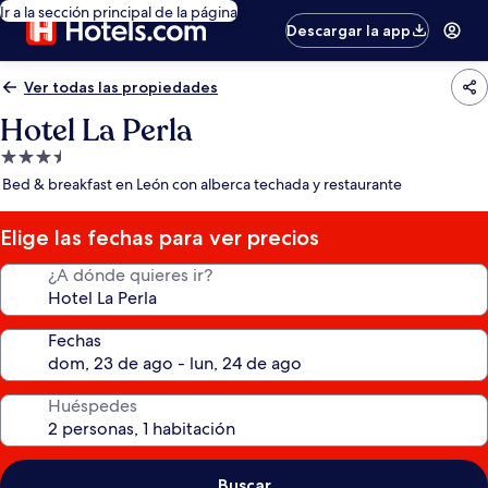
Ir a la sección principal de la página
Descargar la app
Ver todas las propiedades
Hotel La Perla
Propiedad
de
Bed & breakfast en León con alberca techada y restaurante
3.5
estrellas
Elige las fechas para ver precios
¿A dónde quieres ir?
Fechas
Huéspedes
Buscar