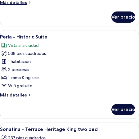
Más
Más detalles
detalles
sobre
Ver precio
Viento
-
Historic
Abrir
Una habitación de hotel con una cama g
5
Suite
Perla - Historic Suite
todas
Vista a la ciudad
las
538 pies cuadrados
fotos
de
1 habitación
Perla
2 personas
-
1 cama King size
Historic
Wifi gratuito
Suite
Más
Más detalles
detalles
sobre
Ver precio
Perla
-
Historic
Abrir
Un dormitorio con pared naranja, cam
4
Suite
Sonatina - Terrace Heritage King two bed
todas
237 pies cuadrados