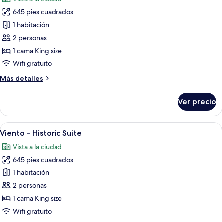
las
645 pies cuadrados
fotos
de
1 habitación
Azul
2 personas
-
1 cama King size
Presidential
Wifi gratuito
historic
Más
Más detalles
suite
detalles
with
sobre
Ver precio
Azul
-
Presidential
Abrir
Habitación de hotel con una cama gra
5
historic
Viento - Historic Suite
todas
suite
Vista a la ciudad
with
las
645 pies cuadrados
fotos
de
1 habitación
Viento
2 personas
-
1 cama King size
Historic
Wifi gratuito
Suite