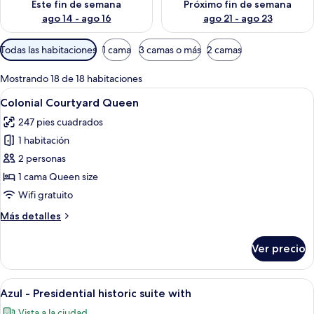
Este fin de semana
Próximo fin de semana
ago 14 - ago 16
ago 21 - ago 23
Filtros
Todas las habitaciones
1 cama
3 camas o más
2 camas
disponibles
para
Mostrando 18 de 18 habitaciones
las
Abrir
Habitación de hotel con una cama gran
7
Colonial Courtyard Queen
habitaciones
todas
247 pies cuadrados
las
1 habitación
fotos
de
2 personas
Colonial
1 cama Queen size
Courtyard
Wifi gratuito
Queen
Más
Más detalles
detalles
sobre
Ver precio
Colonial
Courtyard
Queen
Abrir
Habitación de hotel con una cama grand
6
Azul - Presidential historic suite with
todas
Vista a la ciudad