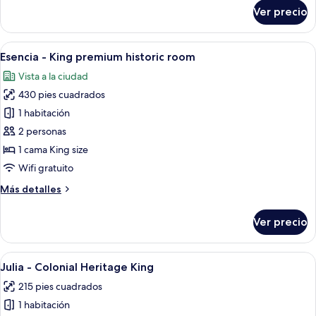
room
sobre
Ver precio
Mar
-
King
Abrir
Una habitación de hotel con cama, escrit
2
premium
Esencia - King premium historic room
todas
historic
Vista a la ciudad
room
las
430 pies cuadrados
fotos
de
1 habitación
Esencia
2 personas
-
1 cama King size
King
Wifi gratuito
premium
Más
Más detalles
historic
detalles
room
sobre
Ver precio
Esencia
-
King
Abrir
Una habitación de hotel con una cama 
4
premium
Julia - Colonial Heritage King
todas
historic
215 pies cuadrados
room
las
1 habitación
fotos