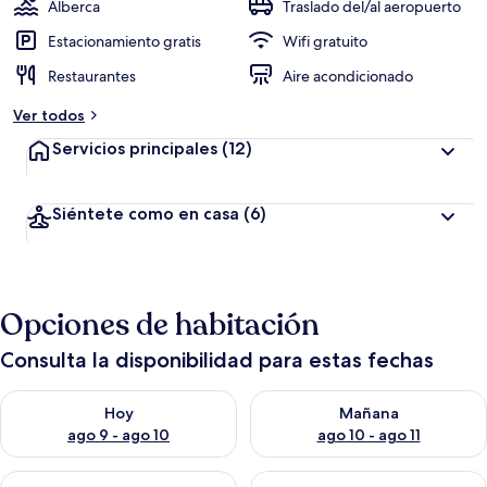
Alberca
Traslado del/al aeropuerto
Estacionamiento gratis
Wifi gratuito
Restaurantes
Aire acondicionado
Ver todos
Servicios principales
(12)
Siéntete como en casa
(6)
Opciones de habitación
Consulta la disponibilidad para estas fechas
Consulta la disponibilidad para hoy ago 9 - ago 10
Consulta la disponibilidad par
Hoy
Mañana
ago 9 - ago 10
ago 10 - ago 11
Consulta la disponibilidad para este fin de semana ago 14 - ag
Consulta la disponibilidad pa