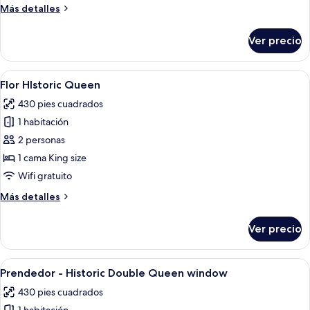
Queen
Más
Más detalles
detalles
sobre
Ver precio
Pluma
Historic
Queen
Abrir
Una cama bien hecha con sábanas blan
3
Flor HIstoric Queen
todas
430 pies cuadrados
las
1 habitación
fotos
de
2 personas
Flor
1 cama King size
HIstoric
Wifi gratuito
Queen
Más
Más detalles
detalles
sobre
Ver precio
Flor
HIstoric
Queen
Abrir
Habitación de hotel con dos camas, un
3
Prendedor - Historic Double Queen window
todas
430 pies cuadrados
las