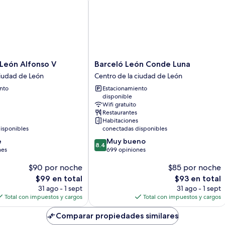
Barceló
León Alfonso V
Barceló León Conde Luna
León
ciudad de León
Centro de la ciudad de León
Conde
nto
Estacionamiento
Luna
disponible
Centro
Wifi gratuito
de
Restaurantes
la
Habitaciones
ciudad
isponibles
conectadas disponibles
de
8.4
e
Muy bueno
León
8.4
de
nes
699 opiniones
10,
$90 por noche
$85 por noche
Muy
bueno,
El
El
$99 en total
$93 en total
699
precio
precio
31 ago - 1 sept
31 ago - 1 sept
opiniones
actual
actual
Total con impuestos y cargos
Total con impuestos y cargos
es
es
de
de
Comparar propiedades similares
$99
$93