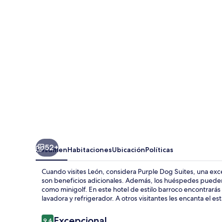
Suites
52+
Resumen
Habitaciones
Ubicación
Políticas
Cuando visites León, considera Purple Dog Suites, una exce
son beneficios adicionales. Además, los huéspedes pueden
como minigolf. En este hotel de estilo barroco encontrarás
lavadora y refrigerador. A otros visitantes les encanta el e
Opiniones
Excepcional
9.4