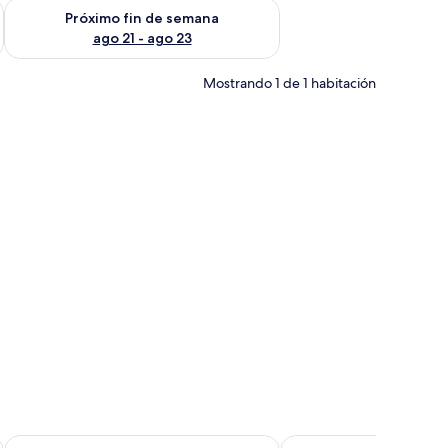
fin de semana ago 14 - ago 16
Consulta la disponibilidad para el próximo fin de semana ago
Próximo fin de semana
ago 21 - ago 23
Mostrando 1 de 1 habitación
Colonial Palace
Hotel Real Colegiata Sa