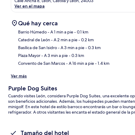
Calle Ancha 8, León, Castilla y León, 24003
Ver en el mapa
Qué hay cerca
Barrio Húmedo
- A 1 min a pie
- 0.1 km
Catedral de León
- A 2 min a pie
- 0.2 km
Sec
Basílica de San Isidro
- A 3 min a pie
- 0.3 km
Plaza Mayor
- A 3 min a pie
- 0.3 km
Convento de San Marcos
- A 16 min a pie
- 1.4 km
Ver más
Purple Dog Suites
Cuando visites León, considera Purple Dog Suites, una excelente opc
son beneficios adicionales. Además, los huéspedes pueden mantene
minigolf. En este hotel de estilo barroco encontrarás un bar o loung
refrigerador. A otros visitantes les encanta el estado general de la 
Tamaño del hotel