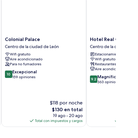
Colonial
Hotel
Colonial Palace
Hotel Real Colegiata
Palace
Real
Centro de la ciudad de León
Centro de la ciudad de L
Centro
Colegiata
Wifi gratuito
Estacionamiento gratis
de
San
Aire acondicionado
Wifi gratuito
la
Isidoro
Para no fumadores
Restaurantes
ciudad
Centro
Aire acondicionado
10.0
de
Excepcional
de
10
9.2
Magnífico
de
León
159 opiniones
la
9.2
de
363 opiniones
10,
ciudad
10,
Excepcional,
de
Magnífico,
159
León
363
opiniones
$118 por noche
$
opiniones
El
E
$130 en total
precio
p
19 ago - 20 ago
actual
a
Total con impuestos y cargos
Total con 
es
e
de
$130
$