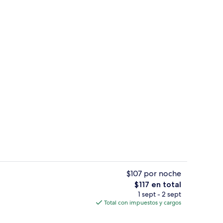
, sábanas italianas Frette, edredón y camas Select Comfort
1 habitación, sábanas italianas Frett
$107 por noche
El
$117 en total
precio
1 sept - 2 sept
, sábanas italianas Frette, edredón y camas Select Comfort
1 habitación, sábanas italianas Frett
total
Total con impuestos y cargos
es
de