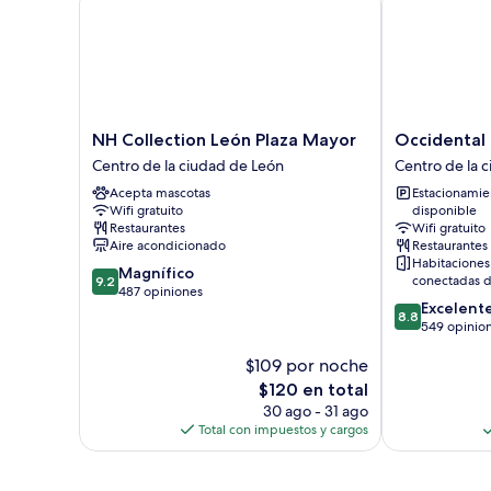
NH
Occidental
NH Collection León Plaza Mayor
Occidental 
Collection
León
Centro de la ciudad de León
Centro de la 
León
Alfonso
Acepta mascotas
Estacionamie
Plaza
V
Wifi gratuito
disponible
Mayor
Centro
Restaurantes
Wifi gratuito
Centro
de
Aire acondicionado
Restaurantes
de
la
Habitaciones
9.2
Magnífico
la
ciudad
conectadas d
9.2
de
487 opiniones
ciudad
de
8.8
Excelent
10,
de
León
8.8
de
549 opinio
Magnífico,
León
10,
487
$109 por noche
Excelente,
opiniones
549
El
$120 en total
opiniones
precio
30 ago - 31 ago
actual
Total con impuestos y cargos
es
de
$120