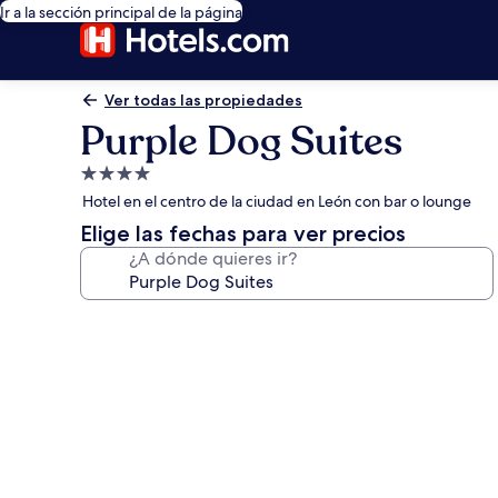
Ir a la sección principal de la página
Ver todas las propiedades
Purple Dog Suites
Propiedad
de
Hotel en el centro de la ciudad en León con bar o lounge
4.0
Elige las fechas para ver precios
estrellas
¿A dónde quieres ir?
Galería
de
fotos
de
Purple
Dog