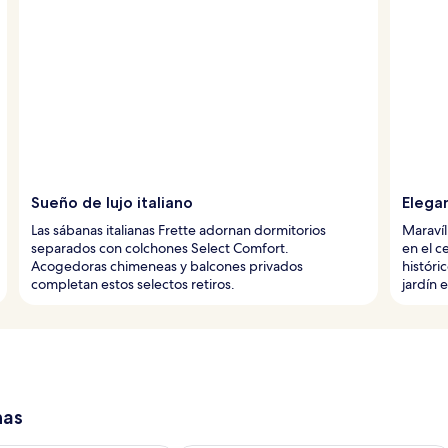
Sueño de lujo italiano
Elegan
Las sábanas italianas Frette adornan dormitorios
Maravíl
separados con colchones Select Comfort.
en el c
Acogedoras chimeneas y balcones privados
históri
completan estos selectos retiros.
jardín 
has