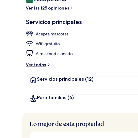
9.4 de 10,
Ver las 125 opiniones
Exterior
Servicios principales
Acepta mascotas
Wifi gratuito
Aire acondicionado
Ver todos
Servicios principales
(12)
Para familias
(6)
Lo mejor de esta propiedad