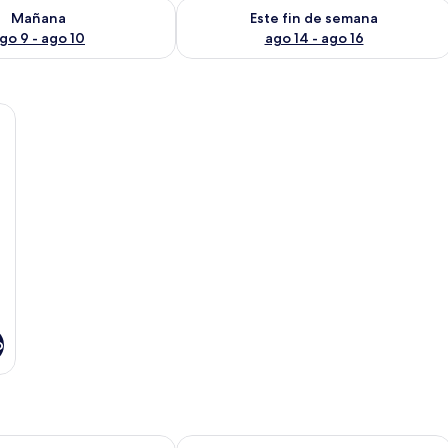
isponibilidad para mañana ago 9 - ago 10
Consulta la disponibilidad para este 
Mañana
Este fin de semana
go 9 - ago 10
ago 14 - ago 16
gadas con canales por cable y televisión
o
ón Alfonso V
Barceló León Conde Luna