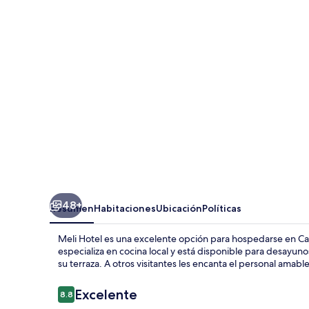
48+
Resumen
Habitaciones
Ubicación
Políticas
Meli Hotel es una excelente opción para hospedarse en Cast
especializa en cocina local y está disponible para desayuno
su terraza. A otros visitantes les encanta el personal amable
Opiniones
Excelente
8.8
8.8 de 10,