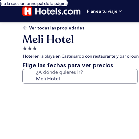
Ir a la sección principal de la página
Planea tu viaje
Ver todas las propiedades
Meli Hotel
Propiedad
de
Hotel en la playa en Castelsardo con restaurante y bar o lou
3.0
Elige las fechas para ver precios
estrellas
¿A dónde quieres ir?
Galería
de
fotos
de
Meli
Hotel