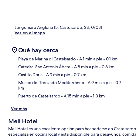
Lungomare Anglona 15, Castelsardo, SS, 07031
Ver en el mapa
Qué hay cerca
Playa de Marina di Castelsardo
- A 1 min a pie
- 0.1 km
Catedral San Antonio Ábate
- A 8 min a pie
- 0.6 km
Sec
Castillo Doria
- A 9 min a pie
- 0.7 km
Museo del Trenzado Mediterráneo
- A 9 min a pie
- 0.7
km
Puerto de Castelsardo
- A 15 min a pie
- 1.3 km
Ver más
Meli Hotel
Meli Hotel es una excelente opción para hospedarse en Castelsardo. 
especializa en cocina local y está disponible para desayunos, comida