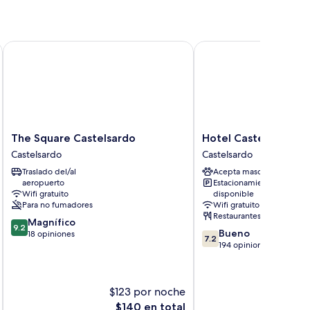
The Square Castelsardo
Hotel Castelsardo Do
The
Hotel
The Square Castelsardo
Hotel Castelsardo 
Square
Castelsardo
Castelsardo
Castelsardo
Castelsardo
Domus
Traslado del/al
Acepta mascotas
Castelsardo
Beach
aeropuerto
Estacionamiento
Castelsardo
Wifi gratuito
disponible
Para no fumadores
Wifi gratuito
Restaurantes
9.2
Magnífico
9.2
7.2
Bueno
de
18 opiniones
7.2
de
194 opiniones
10,
10,
Magnífico,
Bueno,
18
194
opiniones
$123 por noche
$
opiniones
El
$140 en total