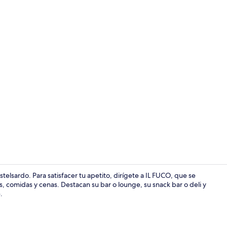
Se sirven de
elsardo. Para satisfacer tu apetito, dirígete a IL FUCO, que se
s, comidas y cenas. Destacan su bar o lounge, su snack bar o deli y
.
Vista desde 