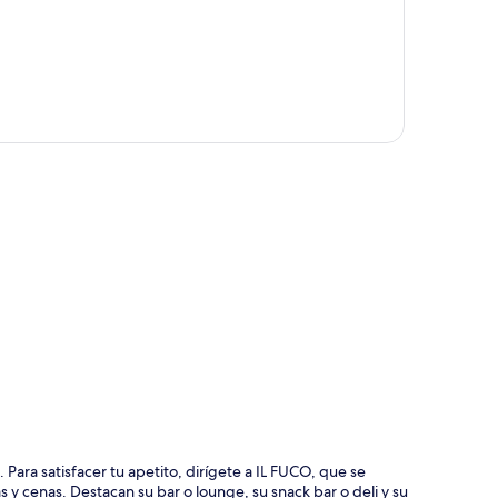
ción del mapa
Para satisfacer tu apetito, dirígete a IL FUCO, que se
s y cenas. Destacan su bar o lounge, su snack bar o deli y su