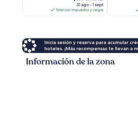
precio
opiniones
31 ago - 1 sept
actual
Total con impuestos y cargos
es
de
$139
Inicia sesión y reserva para acumular c
hoteles. ¡Más recompensas te llevan a m
Información de la zona