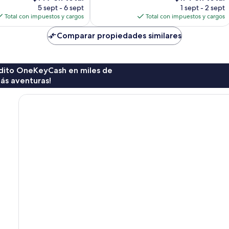
precio
precio
5 sept - 6 sept
1 sept - 2 sept
actual
actual
Total con impuestos y cargos
Total con impuestos y cargos
es
es
de
de
Comparar propiedades similares
$149
$174
rédito OneKeyCash en miles de
ás aventuras!