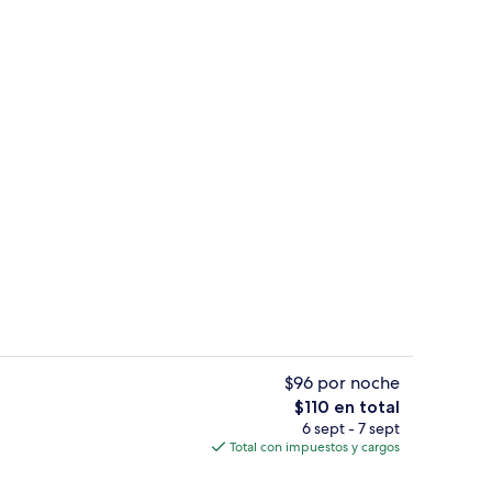
sayunos, comidas y cenas
Entrada interior
$96 por noche
El
$110 en total
precio
6 sept - 7 sept
la propiedad
Playa en los alrededores
total
Total con impuestos y cargos
es
de