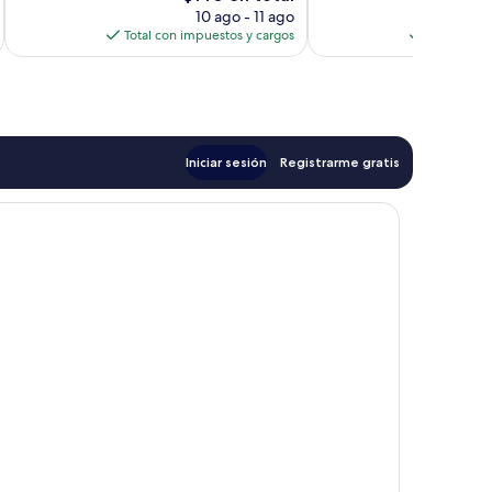
precio
10 ago - 11 ago
actual
Total con impuestos y cargos
Total con 
es
de
$140
Iniciar sesión
Registrarme gratis