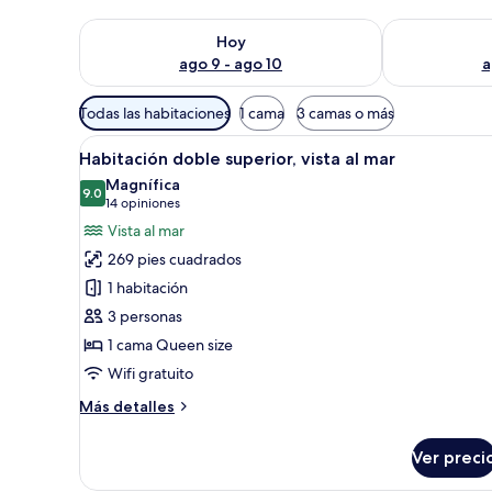
Consulta la disponibilidad para hoy ago 9 - ago 10
Consulta la d
Hoy
ago 9 - ago 10
a
Filtros
Todas las habitaciones
1 cama
3 camas o más
disponibles
Abrir
Una habitación de hotel con un
para
12
Habitación doble superior, vista al mar
todas
las
Magnífica
las
9.0
habitaciones
9.0 de 10
(14
14 opiniones
fotos
opiniones)
Vista al mar
de
269 pies cuadrados
Habitación
1 habitación
doble
3 personas
superior,
1 cama Queen size
vista
al
Wifi gratuito
mar
Más
Más detalles
detalles
sobre
Ver preci
Habitación
doble