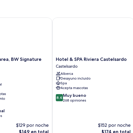
a, BW Signature Collection
Hotel & SPA Riviera Castelsardo
Hotel
area, BW Signature
Hotel & SPA Riviera Castelsardo
&
Castelsardo
SPA
Alberca
Riviera
Desayuno incluido
Castelsardo
Spa
al
Castelsardo
Acepta mascotas
otas
8.4
Muy bueno
8.4
nto
de
268 opiniones
10,
nal
Muy
es
bueno,
268
$129 por noche
$152 por noche
opiniones
El
El
$149 en total
$174 en total