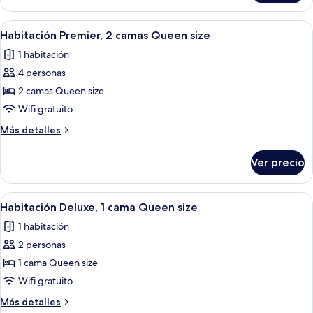
King
Premier,
size
1
Abrir
Habitación de hotel con dos camas, un e
3
cama
Habitación Premier, 2 camas Queen size
todas
King
1 habitación
size
las
4 personas
fotos
de
2 camas Queen size
Habitación
Wifi gratuito
Premier,
Más
Más detalles
2
detalles
camas
sobre
Ver precio
Habitación
Queen
Premier,
size
2
Abrir
Una cama bien tendida con cabecera d
2
camas
Habitación Deluxe, 1 cama Queen size
todas
Queen
1 habitación
size
las
2 personas
fotos
de
1 cama Queen size
Habitación
Wifi gratuito
Deluxe,
Más
Más detalles
1