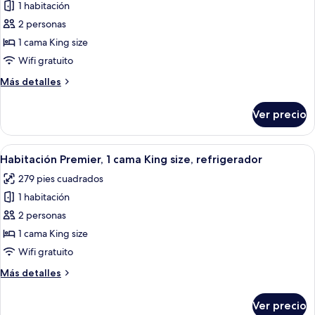
1 habitación
size
las
2 personas
fotos
de
1 cama King size
Habitación
Wifi gratuito
Premier,
Más
Más detalles
1
detalles
cama
sobre
Ver precio
Habitación
King
Premier,
size,
1
Abrir
Una habitación de hotel con una cama 
refrigerador
1
cama
Habitación Premier, 1 cama King size, refrigerador
todas
King
279 pies cuadrados
size,
las
refrigerador
1 habitación
fotos
de
2 personas
Habitación
1 cama King size
Premier,
Wifi gratuito
1
Más
Más detalles
cama
detalles
King
sobre
Ver precio
Habitación
size,