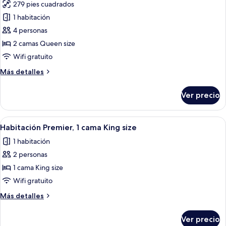
279 pies cuadrados
refrigerador
fotos
1 habitación
de
4 personas
Habitación
doble
2 camas Queen size
Premier,
Wifi gratuito
2
Más
Más detalles
camas
detalles
Queen
sobre
Ver precio
Habitación
size,
doble
refrigerador
Premier,
Abrir
Una habitación de hotel moderna con 
3
2
Habitación Premier, 1 cama King size
todas
camas
1 habitación
Queen
las
size,
2 personas
fotos
refrigerador
de
1 cama King size
Habitación
Wifi gratuito
Premier,
Más
Más detalles
1
detalles
cama
sobre
Ver precio
Habitación