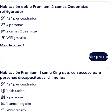
1
Abrir
Habitación de hotel con dos camas, un e
4
cama
Habitación doble Premium, 2 camas Queen size,
todas
Queen
refrigerador
size
las
424 pies cuadrados
fotos
4 personas
de
2 camas Queen size
Habitación
doble
Wifi gratuito
Premium,
Más
Más detalles
2
detalles
sobre
camas
Ver precio
Habitación
Queen
doble
size,
Premium,
Abrir
Una habitación de hotel con una cama
4
refrigerador
2
Habitación Premium, 1 cama King size, con acceso para
todas
camas
personas discapacitadas, chimenea
Queen
las
424 pies cuadrados
size,
fotos
refrigerador
1 habitación
de
2 personas
Habitación
Premium,
1 cama King size
1
Wifi gratuito