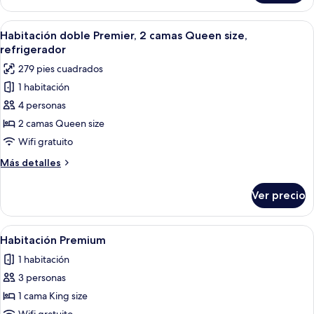
Premier,
refrigerador
1
Abrir
Una habitación de hotel con dos camas,
3
cama
Habitación doble Premier, 2 camas Queen size,
todas
King
refrigerador
size,
las
279 pies cuadrados
refrigerador
fotos
1 habitación
de
4 personas
Habitación
doble
2 camas Queen size
Premier,
Wifi gratuito
2
Más
Más detalles
camas
detalles
Queen
sobre
Ver precio
Habitación
size,
doble
refrigerador
Premier,
Abrir
Habitación de hotel con una cama grand
3
2
Habitación Premium
todas
camas
1 habitación
Queen
las
size,
3 personas
fotos
refrigerador
de
1 cama King size
Habitación