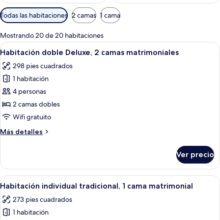
Filtros
Todas las habitaciones
2 camas
1 cama
disponibles
para
Mostrando 20 de 20 habitaciones
las
Abrir
Habitación de hotel con dos camas, un
2
Habitación doble Deluxe, 2 camas matrimoniales
habitaciones
todas
298 pies cuadrados
las
1 habitación
fotos
de
4 personas
Habitación
2 camas dobles
doble
Wifi gratuito
Deluxe,
Más
Más detalles
2
detalles
camas
sobre
Ver precio
Habitación
matrimoniales
doble
Deluxe,
Abrir
Una cama bien hecha con sábanas blan
3
2
Habitación individual tradicional, 1 cama matrimonial
todas
camas
273 pies cuadrados
matrimoniales
las
1 habitación
fotos