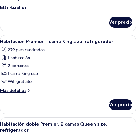
cama
Más
Más detalles
King
detalles
size,
sobre
Ver precio
Habitación
con
Premium,
acceso
1
Abrir
Una habitación de hotel con una cama 
para
1
cama
Habitación Premier, 1 cama King size, refrigerador
todas
King
personas
279 pies cuadrados
size,
las
discapacitadas,
con
1 habitación
fotos
chimenea
acceso
de
2 personas
para
Habitación
personas
1 cama King size
discapacitadas,
Premier,
Wifi gratuito
chimenea
1
Más
Más detalles
cama
detalles
King
sobre
Ver precio
Habitación
size,
Premier,
refrigerador
1
Abrir
Una habitación de hotel con dos cama
3
cama
Habitación doble Premier, 2 camas Queen size,
todas
King
refrigerador
size,
las