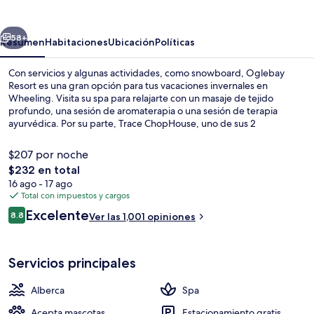
erior
Siguiente
58+
Resumen
Habitaciones
Ubicación
Políticas
Con servicios y algunas actividades, como snowboard, Oglebay
Resort es una gran opción para tus vacaciones invernales en
Wheeling. Visita su spa para relajarte con un masaje de tejido
profundo, una sesión de aromaterapia o una sesión de terapia
ayurvédica. Por su parte, Trace ChopHouse, uno de sus 2
restaurantes, te espera con un menú de cenas. Destacan su campo
de golf, su alberca techada y su terraza en la azotea. También están
$207 por noche
disponibles pases de ski, renta de equipos de ski y clases de ski. A
El
$232 en total
otros visitantes les encanta el personal amable.
precio
16 ago - 17 ago
Vista frontal de la propiedad
total
Total con impuestos y cargos
es
Opiniones
Excelente
8.8
Ver las 1,001 opiniones
de
8.8 de 10,
$232
Servicios principales
Alberca
Spa
Acepta mascotas
Estacionamiento gratis