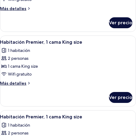
doble
Más
Más detalles
Deluxe,
detalles
2
sobre
Ver precio
Habitación
camas
doble
matrimoniales
Deluxe,
Abrir
Una habitación de hotel moderna con 
1
2
Habitación Premier, 1 cama King size
todas
camas
1 habitación
matrimoniales
las
2 personas
fotos
de
1 cama King size
Habitación
Wifi gratuito
Premier,
Más
Más detalles
1
detalles
cama
sobre
Ver precio
Habitación
King
Premier,
size
1
Abrir
Una habitación de hotel moderna con 
1
cama
Habitación Premier, 1 cama King size
todas
King
1 habitación
size
las
2 personas
fotos