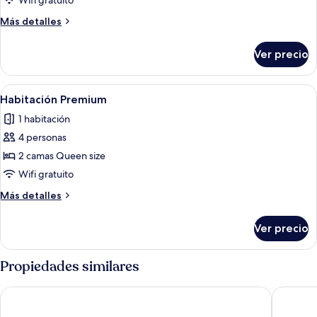
Wifi gratuito
Premium
Más
Más detalles
detalles
sobre
Ver precio
Habitación
Premium
Abrir
Habitación de hotel con dos camas, un
3
Habitación Premium
todas
1 habitación
las
4 personas
fotos
de
2 camas Queen size
Habitación
Wifi gratuito
Premium
Más
Más detalles
detalles
sobre
Ver precio
Habitación
Premium
Propiedades similares
Hampton Inn Wheeling
SpringHi