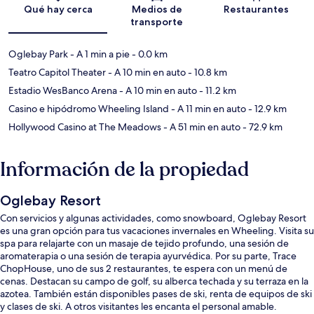
Sección del mapa
Qué hay cerca
Medios de
Restaurantes
transporte
Oglebay Park
- A 1 min a pie
- 0.0 km
Teatro Capitol Theater
- A 10 min en auto
- 10.8 km
Estadio WesBanco Arena
- A 10 min en auto
- 11.2 km
Casino e hipódromo Wheeling Island
- A 11 min en auto
- 12.9 km
Hollywood Casino at The Meadows
- A 51 min en auto
- 72.9 km
Información de la propiedad
Oglebay Resort
Con servicios y algunas actividades, como snowboard, Oglebay Resort
es una gran opción para tus vacaciones invernales en Wheeling. Visita su
spa para relajarte con un masaje de tejido profundo, una sesión de
aromaterapia o una sesión de terapia ayurvédica. Por su parte, Trace
ChopHouse, uno de sus 2 restaurantes, te espera con un menú de
cenas. Destacan su campo de golf, su alberca techada y su terraza en la
azotea. También están disponibles pases de ski, renta de equipos de ski
y clases de ski. A otros visitantes les encanta el personal amable.