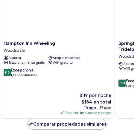
Hampton
SpringHi
Hampton Inn Wheeling
Spring
Inn
Suites
Tridel
Woodsdale
Wheeling
by
Woodsd
Alberca
Acepta mascotas
Woodsdale
Marriott
Estacionamiento gratis
Wifi gratuito
Wheeli
Acept
Wifi g
Tridelph
9.6
Excepcional
9.6
Area
de
1,009 opiniones
Woodsd
10,
8.8
Exc
8.8
Excepcional,
de
1,00
1,009
10,
$119 por noche
opiniones
Excelent
El
$134 en total
1,004
precio
opinion
16 ago - 17 ago
actual
Total con impuestos y cargos
es
de
Comparar propiedades similares
$134