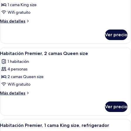
de
1 cama King size
Habitación
Wifi gratuito
Premier,
Más
Más detalles
1
detalles
cama
sobre
Ver precio
Habitación
King
Premier,
size
1
Abrir
Habitación de hotel con dos camas, un e
1
cama
Habitación Premier, 2 camas Queen size
todas
King
1 habitación
size
las
4 personas
fotos
de
2 camas Queen size
Habitación
Wifi gratuito
Premier,
Más
Más detalles
2
detalles
camas
sobre
Ver precio
Habitación
Queen
Premier,
size
2
Abrir
Una habitación de hotel con una cama 
1
camas
Habitación Premier, 1 cama King size, refrigerador
todas
Queen