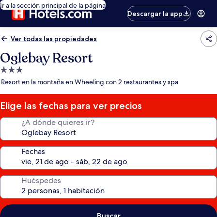
Ir a la sección principal de la página
Descargar la app
Ver todas las propiedades
Oglebay Resort
Propiedad
de
Resort en la montaña en Wheeling con 2 restaurantes y spa
3.0
estrellas
Elige las fechas para ver precios
¿A dónde quieres ir?
Fechas
Huéspedes
Buscar