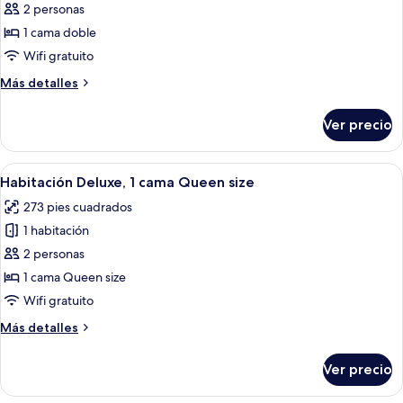
de
2 personas
Habitación
1 cama doble
individual
Wifi gratuito
tradicional,
Más
Más detalles
1
detalles
cama
sobre
Ver precio
Habitación
matrimonial
individual
tradicional,
Abrir
Una cama bien tendida con cabecera d
2
1
Habitación Deluxe, 1 cama Queen size
todas
cama
273 pies cuadrados
matrimonial
las
1 habitación
fotos
de
2 personas
Habitación
1 cama Queen size
Deluxe,
Wifi gratuito
1
Más
Más detalles
cama
detalles
Queen
sobre
Ver precio
Habitación
size
Deluxe,