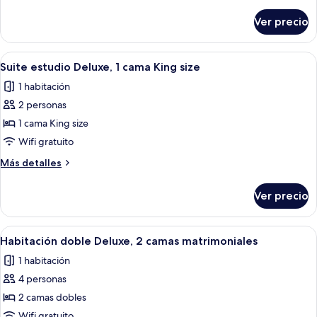
detalles
cama
sobre
Ver precio
Habitación
Queen
Deluxe,
size
1
Abrir
Habitación de hotel con una cama gra
2
cama
Suite estudio Deluxe, 1 cama King size
todas
Queen
1 habitación
size
las
2 personas
fotos
de
1 cama King size
Suite
Wifi gratuito
estudio
Más
Más detalles
Deluxe,
detalles
1
sobre
Ver precio
Suite
cama
estudio
King
Deluxe,
Abrir
Habitación de hotel con dos camas, un
size
2
1
Habitación doble Deluxe, 2 camas matrimoniales
todas
cama
1 habitación
King
las
size
4 personas
fotos
de
2 camas dobles
Habitación
Wifi gratuito