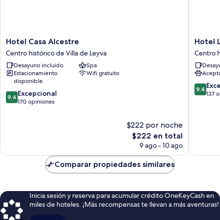
Hotel
Hotel
Hotel Casa Alcestre
Hotel 
Casa
La
Centro histórico de Villa de Leyva
Centro h
Alcestre
Corada
Desayuno incluido
Spa
Desayu
Centro
Centro
Estacionamiento
Wifi gratuito
Acept
histórico
histórico
disponible
de
de
9.4
Exc
9.4
9.4
Villa
Excepcional
Villa
de
137 
9.4
de
de
170 opiniones
de
10,
10,
Leyva
Leyva
Excepcio
Excepcional,
137
$222 por noche
170
opinion
El
$222 en total
opiniones
precio
9 ago - 10 ago
actual
es
Comparar propiedades similares
de
$222
Inicia sesión y reserva para acumular crédito OneKeyCash en
miles de hoteles. ¡Más recompensas te llevan a más aventuras!