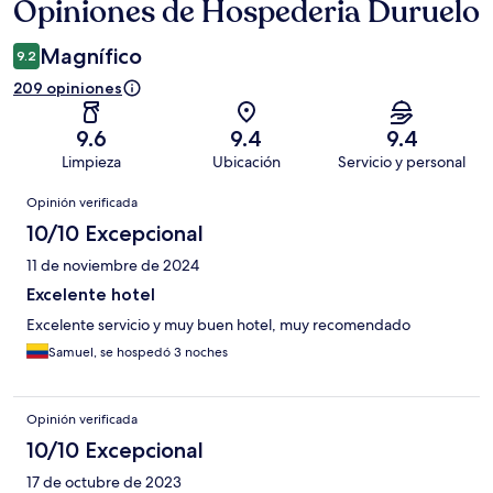
Opiniones de Hospederia Duruelo
Opiniones
Magnífico
9.2
209 opiniones
9.6
9.4
9.4
Limpieza
Ubicación
Servicio y personal
Opiniones
Opinión verificada
10/10 Excepcional
11 de noviembre de 2024
Excelente hotel
Excelente servicio y muy buen hotel, muy recomendado
Samuel, se hospedó 3 noches
Opinión verificada
10/10 Excepcional
17 de octubre de 2023