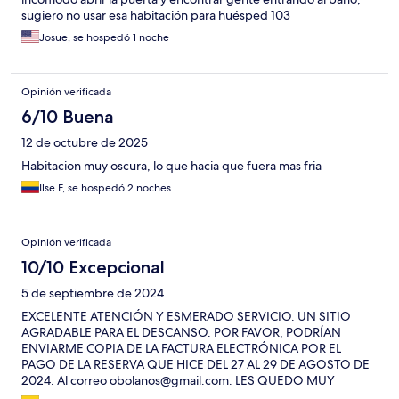
sugiero no usar esa habitación para huésped 103
Josue, se hospedó 1 noche
Opinión verificada
6/10 Buena
12 de octubre de 2025
Habitacion muy oscura, lo que hacia que fuera mas fria
Ilse F, se hospedó 2 noches
Opinión verificada
10/10 Excepcional
5 de septiembre de 2024
EXCELENTE ATENCIÓN Y ESMERADO SERVICIO. UN SITIO
AGRADABLE PARA EL DESCANSO. POR FAVOR, PODRÍAN
ENVIARME COPIA DE LA FACTURA ELECTRÓNICA POR EL
PAGO DE LA RESERVA QUE HICE DEL 27 AL 29 DE AGOSTO DE
2024. Al correo obolanos@gmail.com. LES QUEDO MUY
AGRADECIDO. EL VALOR ES DE $1.913.490