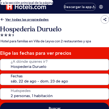
Ir a la sección principal de la página
Descargar la app
Ver todas las propiedades
Hospederia Duruelo
Propiedad
de
Hotel para familias en Villa de Leyva con 2 restaurantes y spa
3.5
estrellas
Elige las fechas para ver precios
¿A dónde quieres ir?
Fechas
Huéspedes
Buscar