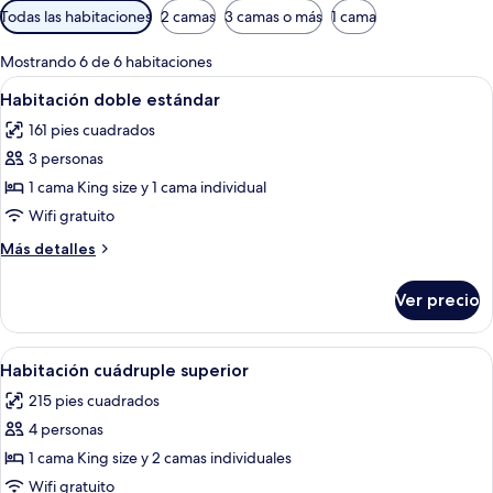
Filtros
Todas las habitaciones
2 camas
3 camas o más
1 cama
disponibles
para
Mostrando 6 de 6 habitaciones
las
Abrir
Un dormitorio con dos camas, un escrito
9
Habitación doble estándar
habitaciones
todas
161 pies cuadrados
las
3 personas
fotos
de
1 cama King size y 1 cama individual
Habitación
Wifi gratuito
doble
Más
Más detalles
estándar
detalles
sobre
Ver precio
Habitación
doble
estándar
Abrir
Habitación de hotel con una cama, un 
6
Habitación cuádruple superior
todas
215 pies cuadrados
las
4 personas
fotos
de
1 cama King size y 2 camas individuales
Habitación
Wifi gratuito