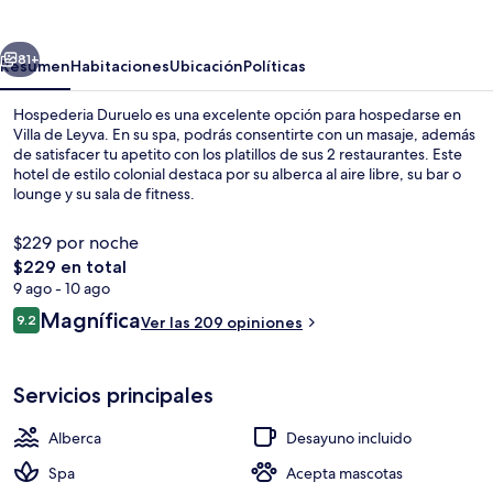
erior
Siguiente
81+
Resumen
Habitaciones
Ubicación
Políticas
Hospederia Duruelo es una excelente opción para hospedarse en
Villa de Leyva. En su spa, podrás consentirte con un masaje, además
de satisfacer tu apetito con los platillos de sus 2 restaurantes. Este
hotel de estilo colonial destaca por su alberca al aire libre, su bar o
lounge y su sala de fitness.
$229 por noche
El
$229 en total
precio
9 ago - 10 ago
Alberca al aire libre, acceso de 09:00 
total
Opiniones
Magnífica
9.2
Ver las 209 opiniones
es
9.2 de 10,
de
$229
Servicios principales
Alberca
Desayuno incluido
Spa
Acepta mascotas