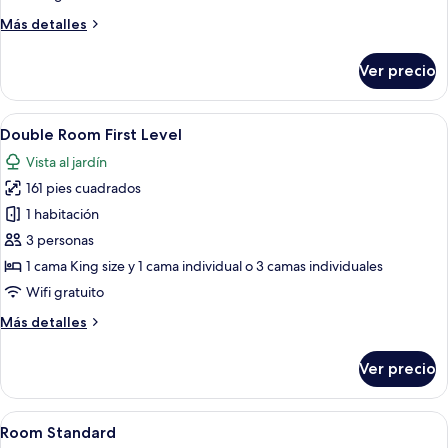
cuádruple
Más
Más detalles
superior
detalles
sobre
Ver precio
Habitación
cuádruple
superior
Abrir
Habitación de hotel con una cama gra
3
Double Room First Level
todas
Vista al jardín
las
161 pies cuadrados
fotos
de
1 habitación
Double
3 personas
Room
1 cama King size y 1 cama individual o 3 camas individuales
First
Wifi gratuito
Level
Más
Más detalles
detalles
sobre
Ver precio
Double
Room
First
Abrir
Ropa de cama de alta calidad y caja de
5
Level
Room Standard
todas