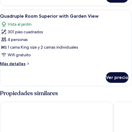
Superior
with
Abrir
Ropa de cama de alta calidad y caja de
3
Garden
Quadruple Room Superior with Garden View
todas
View
Vista al jardín
las
301 pies cuadrados
fotos
de
4 personas
Quadruple
1 cama King size y 2 camas individuales
Room
Wifi gratuito
Superior
Más
Más detalles
with
detalles
Garden
sobre
Ver precio
Quadruple
View
Room
Superior
Propiedades similares
with
Garden
Hotel Casa Alcestre
Hotel La
View