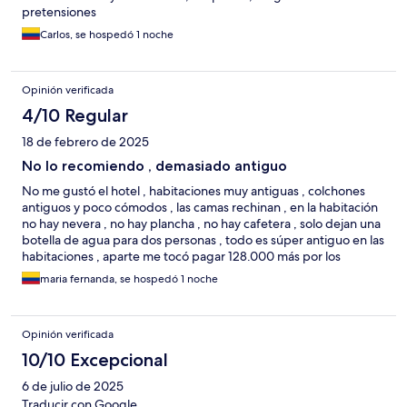
pretensiones
Carlos, se hospedó 1 noche
Opinión verificada
4/10 Regular
18 de febrero de 2025
No lo recomiendo , demasiado antiguo
No me gustó el hotel , habitaciones muy antiguas , colchones
antiguos y poco cómodos , las camas rechinan , en la habitación
no hay nevera , no hay plancha , no hay cafetera , solo dejan una
botella de agua para dos personas , todo es súper antiguo en las
habitaciones , aparte me tocó pagar 128.000 más por los
impuestos . Poco confortable y cómodo por un precio tan alto
maria fernanda, se hospedó 1 noche
Opinión verificada
10/10 Excepcional
6 de julio de 2025
Traducir con Google