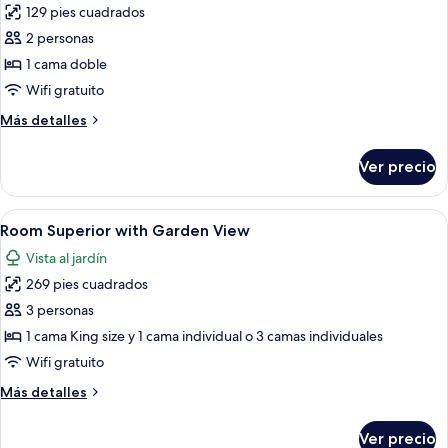
129 pies cuadrados
las
2 personas
fotos
de
1 cama doble
Room
Wifi gratuito
Standard
Más
Más detalles
detalles
sobre
Ver precio
Room
Standard
Abrir
Baño
2
Room Superior with Garden View
todas
Vista al jardín
las
269 pies cuadrados
fotos
de
3 personas
Room
1 cama King size y 1 cama individual o 3 camas individuales
Superior
Wifi gratuito
with
Más
Más detalles
Garden
detalles
View
sobre
Ver precio
Room