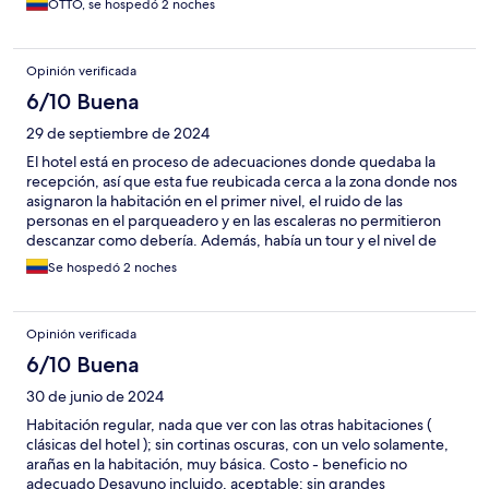
OTTO, se hospedó 2 noches
Opinión verificada
6/10 Buena
29 de septiembre de 2024
El hotel está en proceso de adecuaciones donde quedaba la
recepción, así que esta fue reubicada cerca a la zona donde nos
asignaron la habitación en el primer nivel, el ruido de las
personas en el parqueadero y en las escaleras no permitieron
descanzar como debería. Además, había un tour y el nivel de
ruido del grupo tampoco ayudó.
Se hospedó 2 noches
Opinión verificada
6/10 Buena
30 de junio de 2024
Habitación regular, nada que ver con las otras habitaciones (
clásicas del hotel ); sin cortinas oscuras, con un velo solamente,
arañas en la habitación, muy básica. Costo - beneficio no
adecuado Desayuno incluido, aceptable; sin grandes