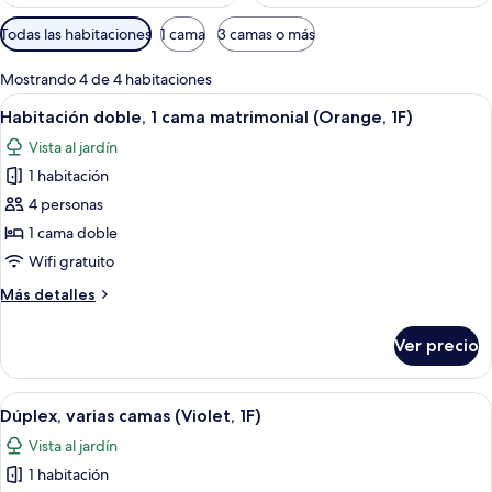
Filtros
Todas las habitaciones
1 cama
3 camas o más
disponibles
para
Mostrando 4 de 4 habitaciones
las
Abrir
Un dormitorio moderno con cama, una s
6
Habitación doble, 1 cama matrimonial (Orange, 1F)
habitaciones
todas
Vista al jardín
las
1 habitación
fotos
de
4 personas
Habitación
1 cama doble
doble,
Wifi gratuito
1
Más
Más detalles
cama
detalles
matrimonial
sobre
Ver precio
Habitación
(Orange,
doble,
1F)
1
Abrir
Un dormitorio moderno con una cama, un
7
cama
Dúplex, varias camas (Violet, 1F)
todas
matrimonial
Vista al jardín
(Orange,
las
1F)
1 habitación
fotos