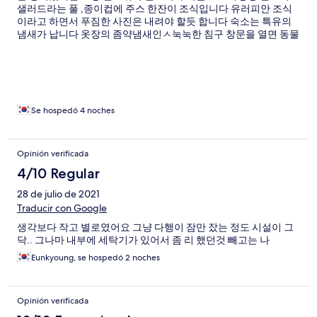
샐러드라는 풀 ,종이컵에 주스 한잔이 조식입니다 유러피안 조식
이라고 하면서 푸짐한 사진은 내려야 할듯 합니다 숙소는 특유의
냄새가 납니다 옷장의 좀약냄새인ㅅ눅눅한 침구 창문을 열면 동물
내새가 납니다 친절하지못한 직원들 수건은 사용하고 가져오라고
가져오면 교환해준다고 잃어버리면 만원이라는 둥 그저
Se hospedó 4 noches
Opinión verificada
4/10 Regular
28 de julio de 2021
Traducir con Google
생각보다 작고 별로였어요 그냥 다행이 잠만 잤는 정도 시설이 그
닥.. 그나마 내부에 세탁기가 있어서 좀 리 했던것 빼고는 나
Eunkyoung, se hospedó 2 noches
Opinión verificada