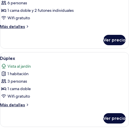
de
6 personas
Dúplex,
1 cama doble y 2 futones individuales
varias
Wifi gratuito
camas
Más
Más detalles
(Violet,
detalles
1F)
sobre
Ver precio
Dúplex,
varias
camas
Abrir
Un interior moderno con una escalera 
7
(Violet,
Dúplex
todas
1F)
Vista al jardín
las
1 habitación
fotos
de
3 personas
Dúplex
1 cama doble
Wifi gratuito
Más
Más detalles
detalles
sobre
Ver precio
Dúplex