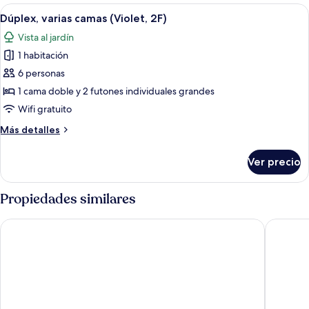
Abrir
Un dormitorio moderno con una cama, un
8
Dúplex, varias camas (Violet, 2F)
todas
Vista al jardín
las
1 habitación
fotos
de
6 personas
Dúplex,
1 cama doble y 2 futones individuales grandes
varias
Wifi gratuito
camas
Más
Más detalles
(Violet,
detalles
2F)
sobre
Ver precio
Dúplex,
varias
camas
Propiedades similares
(Violet,
2F)
Red Windmill Pension
Brownca