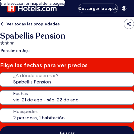
Ir a la sección principal de la página
Descargar la app
Ver todas las propiedades
Spabellis Pension
Propiedad
de
Pensión en Jeju
3.0
estrellas
Elige las fechas para ver precios
¿A dónde quieres ir?
Fechas
Huéspedes
Buscar