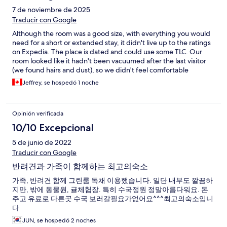
7 de noviembre de 2025
Traducir con Google
Although the room was a good size, with everything you would
need for a short or extended stay, it didn't live up to the ratings
on Expedia. The place is dated and could use some TLC. Our
room looked like it hadn't been vacuumed after the last visitor
(we found hairs and dust), so we didn't feel comfortable
unpacking and there was some damage to the bathroom door
Jeffrey, se hospedó 1 noche
that made it hard to slide open/closed. But a bed is a bed, and
for this price, it wasn't bad. Included in the price is free entrance
to their petting zoo and orange picking. The petting zoo has
Opinión verificada
seen better days and only had a few animals so it really only a 10
minute experience. There were a ton of spiderwebs that made
10/10 Excepcional
it feel like it hadn't been cleaned in awhile. the orange picking
5 de junio de 2022
was a nice addition and although we came a little too early in the
season, we were able to find a few good oranges to snack on
Traducir con Google
during our trip.
반려견과 가족이 함께하는 최고의숙소
가족, 반려견 함께 그린룸 독채 이용했습니다. 일단 내부도 깔끔하
지만, 밖에 동물원, 귤체험장. 특히 수국정원 정말아름다워요. 돈
주고 유료로 다른곳 수국 보러갈필요가없어요^^^최고의숙소입니
다
JUN, se hospedó 2 noches