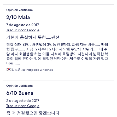
Opinión verificada
2/10 Mala
7 de agosto de 2017
Traducir con Google
기본에 충실하지 못한.....펜션
청결 상태 엉망, 바퀴벌레 3박동안 8마리, 화장지등 비품...., 퀘퀘
한 침구......, 자정 12시부터 2시까지 약한수압의 샤워기......매 주
말 마다 호텔생활 하는 아들 녀석이 호텔방이 지겹다며 넓직한 복
층이 맘에 든다는 말에 결정했건만 이번 제주도 여행을 완전 망쳐
버린......
김도윤, se hospedó 3 noches
Opinión verificada
6/10 Buena
2 de agosto de 2017
Traducir con Google
좀 더 청결했으면 좋겠습니다