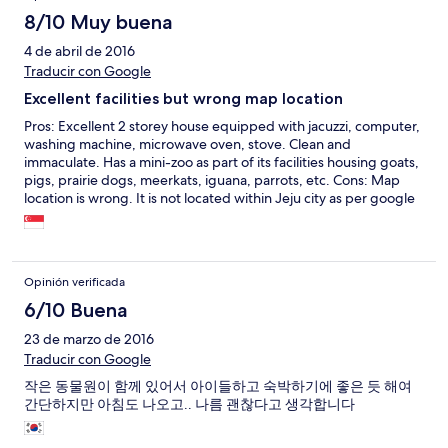
끗해서 그런지 모기는 없어서 좋았습니다.
8/10 Muy buena
4 de abril de 2016
Traducir con Google
Excellent facilities but wrong map location
Pros: Excellent 2 storey house equipped with jacuzzi, computer,
washing machine, microwave oven, stove. Clean and
immaculate. Has a mini-zoo as part of its facilities housing goats,
pigs, prairie dogs, meerkats, iguana, parrots, etc. Cons: Map
location is wrong. It is not located within Jeju city as per google
maps. It is actually located some distance away from the city
(possibly 10km away).
Opinión verificada
6/10 Buena
23 de marzo de 2016
Traducir con Google
작은 동물원이 함께 있어서 아이들하고 숙박하기에 좋은 듯 해여
간단하지만 아침도 나오고.. 나름 괜찮다고 생각합니다