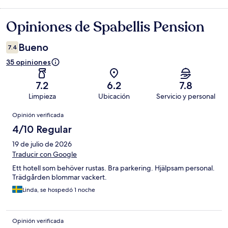
Opiniones de Spabellis Pension
Opiniones
Bueno
7.4
35 opiniones
7.2
6.2
7.8
Limpieza
Ubicación
Servicio y personal
Opiniones
Opinión verificada
4/10 Regular
19 de julio de 2026
Traducir con Google
Ett hotell som behöver rustas. Bra parkering. Hjälpsam personal.
Trädgården blommar vackert.
Linda, se hospedó 1 noche
Opinión verificada