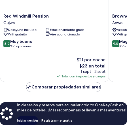
Red
Brownca
Red Windmill Pension
Brownc
Windmill
Pension
Gujwa
Aewol
Pension
Aewol
Desayuno incluido
Estacionamiento gratis
Acept
Gujwa
Wifi gratuito
Aire acondicionado
Wifi g
8.2
9.0
Muy bueno
Mag
8.2
9.0
de
de
216 opiniones
106 
10,
10,
Muy
Magnífi
$21 por noche
bueno,
106
El
$23 en total
216
opinion
precio
1 sept - 2 sept
opiniones
actual
Total con impuestos y cargos
es
de
Comparar propiedades similares
$23
Inicia sesión y reserva para acumular crédito OneKeyCash en
miles de hoteles. ¡Más recompensas te llevan a más aventuras!
Iniciar sesión
Registrarme gratis