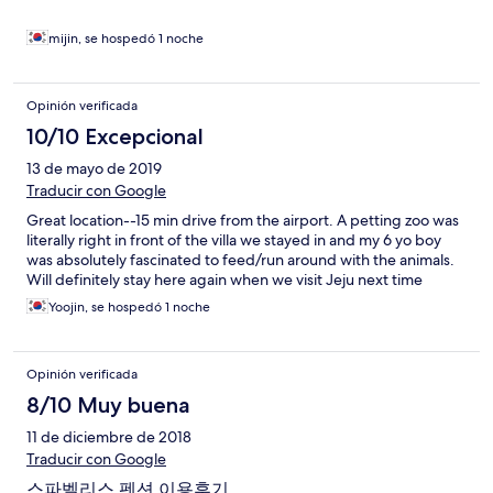
았습니다 물 받으면서 기다릴필요 없어서 좋았고, 2번이나 했어요
~ 4인가족 들어가도 넉넉했어요 공항 및 항구랑 20분 거리라서 마
mijin, se hospedó 1 noche
지막날 묵었고, 아침 7시40분 배였는데 늦지 않게 잘 갈수 있었어
요~
Opinión verificada
10/10 Excepcional
13 de mayo de 2019
Traducir con Google
Great location--15 min drive from the airport. A petting zoo was
literally right in front of the villa we stayed in and my 6 yo boy
was absolutely fascinated to feed/run around with the animals.
Will definitely stay here again when we visit Jeju next time
Yoojin, se hospedó 1 noche
Opinión verificada
8/10 Muy buena
11 de diciembre de 2018
Traducir con Google
스파벨리스 펜션 이용후기