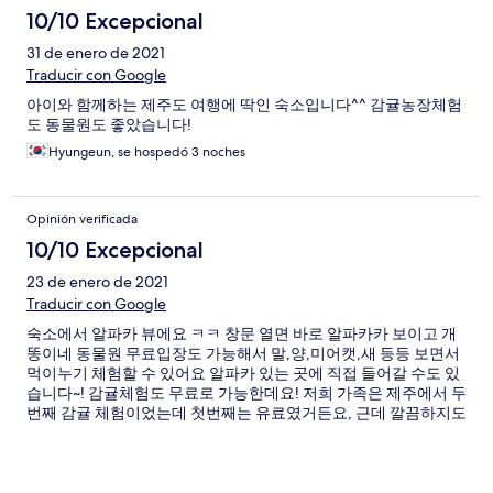
10/10 Excepcional
31 de enero de 2021
Traducir con Google
아이와 함께하는 제주도 여행에 딱인 숙소입니다^^ 감귤농장체험
도 동물원도 좋았습니다!
Hyungeun, se hospedó 3 noches
Opinión verificada
10/10 Excepcional
23 de enero de 2021
Traducir con Google
숙소에서 알파카 뷰에요 ㅋㅋ 창문 열면 바로 알파카카 보이고 개
똥이네 동물원 무료입장도 가능해서 말,양,미어캣,새 등등 보면서
먹이누기 체험할 수 있어요 알파카 있는 곳에 직접 들어갈 수도 있
습니다~! 감귤체험도 무료로 가능한데요! 저희 가족은 제주에서 두
번째 감귤 체험이었는데 첫번째는 유료였거든요, 근데 깔끔하지도
않고 결정적으로 맛도 없었는데요 오히려 숙소에서 무료로 진행한
두번째 감귤체험이 진짜 재밌고 맛있었어요~~ 포토존도 적당히 되
어있고 귤이 작지만 껍질도 얇고 맛있어요 !! 사오고 싶을 정도 ㅎ
ㅎ 스파도 처음엔 위생적으로 괜찮나? 했는데 정수 잘 되는 것 같