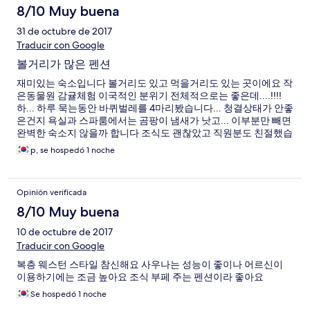
8/10 Muy buena
31 de octubre de 2017
Traducir con Google
볼거리가 많은 펜션
재미있는 숙소입니다 볼거리도 있고 먹을거리도 있는 곳이에요 작
은동물원 감귤체험 이국적인 분위기 전체적으로는 좋은데....!!!!
하... 하루 묵는동안 바퀴벌레를 4마리봤습니다... 청결상태가 안좋
은건지 욕실과 스파룸에서는 곰팡이 냄새가 낫고... 이부분만 빼면
완벽한 숙소지 않을까 합니다 조식도 괜찮았고 직원분도 친절했습
니다 바퀴벌레만 빼면요.... ㅠㅠㅠㅠ
p, se hospedó 1 noche
Opinión verificada
8/10 Muy buena
10 de octubre de 2017
Traducir con Google
복층 웨스턴 스타일 참신해요 사우나는 성능이 좋이나 어르신이
이용하기에는 조금 높아요 조식 부페 주는 펜션이라 좋아요
Se hospedó 1 noche