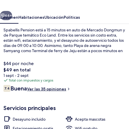
erior
Siguiente
44+
Resumen
Habitaciones
Ubicación
Políticas
Spabellis Pension está a 15 minutos en auto de Mercado Dongmun y
de Parque temático Eco Land. Entre los servicios sin costo extra,
están wifi, estacionamiento, y el desayuno de autoservicio todos los
días de 09:00 a 10:00. Asimismo, tanto Playa de arena negra
Samyang como Terminal de ferry de Jeju están a pocos minutos en
auto.
$44 por noche
El
$49 en total
precio
1 sept - 2 sept
Áreas de la propiedad
total
Total con impuestos y cargos
es
Opiniones
Buena
7.4
Ver las 35 opiniones
de
7.4 de 10,
$49
Servicios principales
Desayuno incluido
Acepta mascotas
Estacionamiento gratis
Wifi gratuito