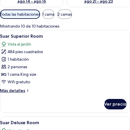
ago 14 - ago 16
ago 21 - ago 23
Filtros
Todas las habitaciones
1 cama
2 camas
disponibles
para
Mostrando 10 de 10 habitaciones
las
Abrir
Un espacio interior acogedor con un s
11
Suar Superior Room
habitaciones
todas
Vista al jardín
las
484 pies cuadrados
fotos
de
1 habitación
Suar
2 personas
Superior
1 cama King size
Room
Wifi gratuito
Más
Más detalles
detalles
sobre
Ver precio
Suar
Superior
Room
Abrir
Habitación de hotel con cama, sofá, t
11
Suar Deluxe Room
todas