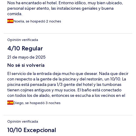
Nos ha encantado el hotel. Entorno idílico, muy bien ubicado,
personal súper atento, las instalaciones geniales y buena
comida.
Noelia, se hospedó 2 noches
Opinión verificada
4/10 Regular
21 de mayo de 2025
No sé si volvería
El servicio de la entrada deja mucho que desear. Nada que decir
con respecto a la gente de la piscina y del restorán, un 10/10. La
piscina está pensada para 1/3 gente del hotel y las tumbonas
tienen cojines antiguos y muy sucios. El baño está conectado
con todos los de alado, entonces se escucha a los vecinos en el
baño constantemente. El servicio de limpieza de la habitación se
Diego, se hospedó 3 noches
demoraba más de 4-5 horas. El desayuno es a la carta pero es
muy bueno. El restorán para almorzar y comer también.
Opinión verificada
10/10 Excepcional