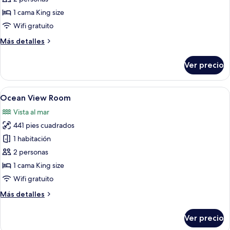
estándar,
1 cama King size
1
Wifi gratuito
habitación
Más
Más detalles
(Teak
detalles
Cottage)
sobre
Ver precio
Habitación
estándar,
1
Abrir
Un espacio de relax en la playa con mob
8
habitación
Ocean View Room
todas
(Teak
Vista al mar
Cottage)
las
441 pies cuadrados
fotos
de
1 habitación
Ocean
2 personas
View
1 cama King size
Room
Wifi gratuito
Más
Más detalles
detalles
sobre
Ver precio
Ocean