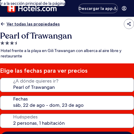
Ir a la sección principal de la página
Descargar la app
Ver todas las propiedades
Pearl of Trawangan
Propiedad
de
Hotel frente a la playa en Gili Trawangan con alberca al aire libre y
3.5
restaurante
estrellas
Elige las fechas para ver precios
¿A dónde quieres ir?
Fechas
Huéspedes