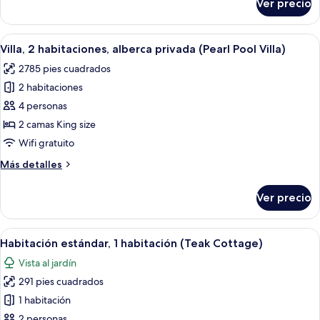
Ver precio
Villa,
(Pearl
1
Pool
habitación,
Abrir
Un dormitorio amplio con una cama gra
Villa)
11
alberca
Villa, 2 habitaciones, alberca privada (Pearl Pool Villa)
todas
privada
2785 pies cuadrados
(Pearl
las
Pool
2 habitaciones
fotos
Villa)
de
4 personas
Villa,
2 camas King size
2
Wifi gratuito
habitaciones,
Más
Más detalles
alberca
detalles
privada
sobre
Ver precio
Villa,
(Pearl
2
Pool
habitaciones,
Abrir
Una habitación de hotel con una cama, 
Villa)
19
alberca
Habitación estándar, 1 habitación (Teak Cottage)
todas
privada
Vista al jardín
(Pearl
las
Pool
291 pies cuadrados
fotos
Villa)
de
1 habitación
Habitación
2 personas