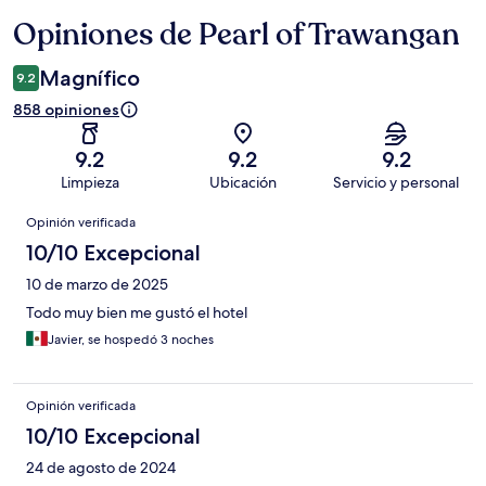
Opiniones de Pearl of Trawangan
Opiniones
Magnífico
9.2
858 opiniones
9.2
9.2
9.2
Limpieza
Ubicación
Servicio y personal
Opiniones
Opinión verificada
10/10 Excepcional
10 de marzo de 2025
Todo muy bien me gustó el hotel
Javier, se hospedó 3 noches
Opinión verificada
10/10 Excepcional
24 de agosto de 2024