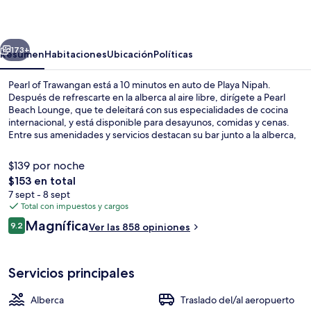
Trawangan
erior
Siguiente
173+
Resumen
Habitaciones
Ubicación
Políticas
Pearl of Trawangan está a 10 minutos en auto de Playa Nipah.
Después de refrescarte en la alberca al aire libre, dirígete a Pearl
Beach Lounge, que te deleitará con sus especialidades de cocina
internacional, y está disponible para desayunos, comidas y cenas.
Entre sus amenidades y servicios destacan su bar junto a la alberca,
su terraza y su jardín. El personal amable y la ubicación reciben muy
buenas calificaciones de otros visitantes.
$139 por noche
El
$153 en total
precio
7 sept - 8 sept
Alberca al aire libre, sombrillas en la 
total
Total con impuestos y cargos
es
Opiniones
Magnífica
9.2
Ver las 858 opiniones
de
9.2 de 10,
$153
Servicios principales
Alberca
Traslado del/al aeropuerto