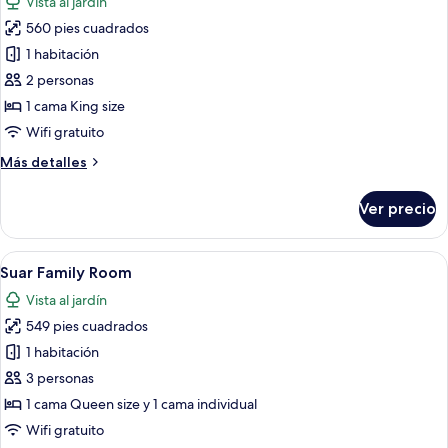
Vista al jardín
las
560 pies cuadrados
fotos
de
1 habitación
Suar
2 personas
Deluxe
1 cama King size
Room
Wifi gratuito
Más
Más detalles
detalles
sobre
Ver precio
Suar
Deluxe
Room
Abrir
Un área de estar al aire libre techada 
8
Suar Family Room
todas
Vista al jardín
las
549 pies cuadrados
fotos
de
1 habitación
Suar
3 personas
Family
1 cama Queen size y 1 cama individual
Room
Wifi gratuito