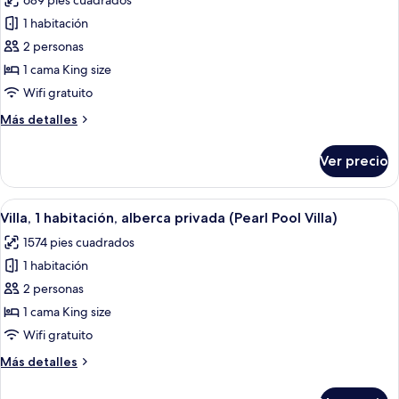
689 pies cuadrados
las
1 habitación
fotos
de
2 personas
Suite,
1 cama King size
1
Wifi gratuito
cama
Más
Más detalles
King
detalles
size
sobre
Ver precio
Suite,
(ART
1
SUITE
cama
Abrir
Un área junto a la piscina con sillone
ROOM)
12
King
Villa, 1 habitación, alberca privada (Pearl Pool Villa)
todas
size
1574 pies cuadrados
(ART
las
SUITE
1 habitación
fotos
ROOM)
de
2 personas
Villa,
1 cama King size
1
Wifi gratuito
habitación,
Más
Más detalles
alberca
detalles
privada
sobre