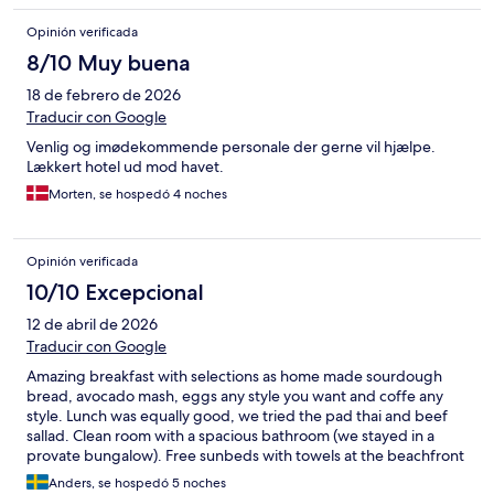
Opinión verificada
8/10 Muy buena
18 de febrero de 2026
Traducir con Google
Venlig og imødekommende personale der gerne vil hjælpe.
Lækkert hotel ud mod havet.
Morten, se hospedó 4 noches
Opinión verificada
10/10 Excepcional
12 de abril de 2026
Traducir con Google
Amazing breakfast with selections as home made sourdough
bread, avocado mash, eggs any style you want and coffe any
style. Lunch was equally good, we tried the pad thai and beef
sallad. Clean room with a spacious bathroom (we stayed in a
provate bungalow). Free sunbeds with towels at the beachfront
that were secluded to the hotel guests. Tip: go and clean up a
Anders, se hospedó 5 noches