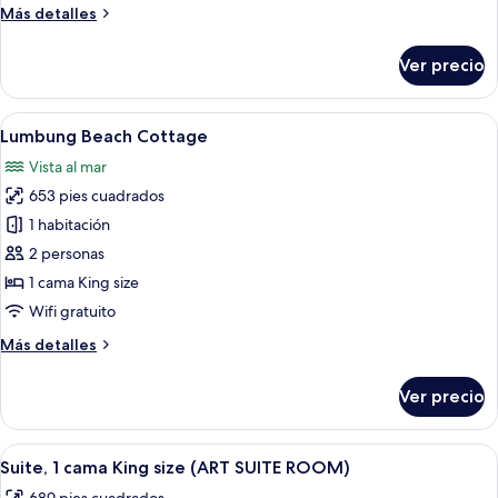
Más
Más detalles
detalles
sobre
Ver precio
Suar
Family
Room
Abrir
Un dormitorio con cama, sofá, escritori
15
Lumbung Beach Cottage
todas
Vista al mar
las
653 pies cuadrados
fotos
de
1 habitación
Lumbung
2 personas
Beach
1 cama King size
Cottage
Wifi gratuito
Más
Más detalles
detalles
sobre
Ver precio
Lumbung
Beach
Cottage
Abrir
Minibar, caja de seguridad en la habita
23
Suite, 1 cama King size (ART SUITE ROOM)
todas