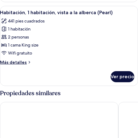
View
Room
Abrir
Una habitación de hotel con una cama
9
Habitación, 1 habitación, vista a la alberca (Pearl)
todas
441 pies cuadrados
las
1 habitación
fotos
de
2 personas
Habitación,
1 cama King size
1
Wifi gratuito
habitación,
Más
Más detalles
vista
detalles
a
sobre
Ver precio
Habitación,
la
1
alberca
habitación,
Propiedades similares
(Pearl)
vista
a
Pearl Sunset Resort, Sunset Moments, Adults Only
Ponte Vil
la
alberca
(Pearl)