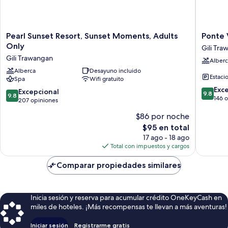
Pearl
Ponte
Pearl Sunset Resort, Sunset Moments, Adults
Ponte V
Sunset
Villas
Only
Gili Tr
Resort,
Gili
Gili Trawangan
Alberc
Sunset
Trawan
Moments,
Alberca
Desayuno incluido
Estaci
Spa
Wifi gratuito
Adults
9.8
Only
Exc
9.8
Excepcional
9.8
9.8
de
Gili
146 
de
207 opiniones
10,
Trawangan
10,
$86 por noche
Excepcio
Excepcional,
146
El
$95 en total
207
opinion
precio
opiniones
17 ago - 18 ago
actual
Total con impuestos y cargos
es
de
Comparar propiedades similares
$95
Inicia sesión y reserva para acumular crédito OneKeyCash en
miles de hoteles. ¡Más recompensas te llevan a más aventuras!
Iniciar sesión
Registrarme gratis