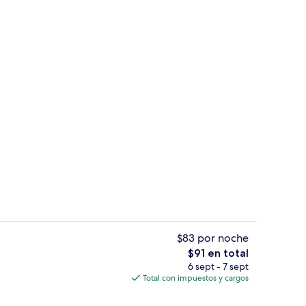
 de seguridad en la habitación, escritorio y wifi gratis
Estacionamiento
$83 por noche
El
$91 en total
precio
6 sept - 7 sept
rior
Minibar
total
Total con impuestos y cargos
es
de