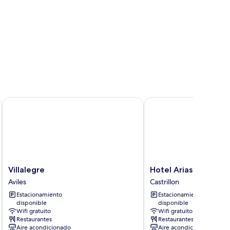
Villalegre
Hotel Arias Aeropuert
Villalegre
Hotel
Villalegre
Hotel Arias Aeropue
Aviles
Arias
Aviles
Castrillon
Aeropuerto
Estacionamiento
Estacionamiento
Castrillon
disponible
disponible
Wifi gratuito
Wifi gratuito
Restaurantes
Restaurantes
Aire acondicionado
Aire acondicionado