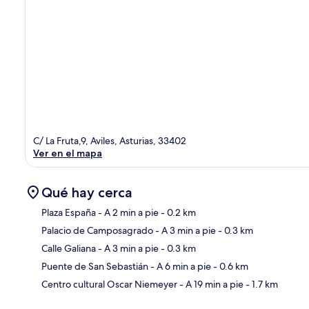
C/ La Fruta,9, Aviles, Asturias, 33402
Ver en el mapa
Qué hay cerca
Plaza España
- A 2 min a pie
- 0.2 km
Palacio de Camposagrado
- A 3 min a pie
- 0.3 km
Sec
Calle Galiana
- A 3 min a pie
- 0.3 km
Puente de San Sebastián
- A 6 min a pie
- 0.6 km
Centro cultural Oscar Niemeyer
- A 19 min a pie
- 1.7 km