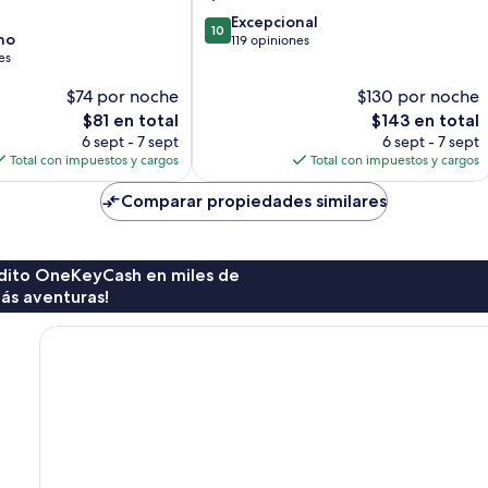
10.0
Excepcional
10
no
de
119 opiniones
es
10,
Excepcional,
$74 por noche
$130 por noche
119
El
opiniones
El
$81 en total
$143 en total
precio
precio
6 sept - 7 sept
6 sept - 7 sept
actual
actual
Total con impuestos y cargos
Total con impuestos y cargos
es
es
de
de
Comparar propiedades similares
$81
$143
rédito OneKeyCash en miles de
ás aventuras!