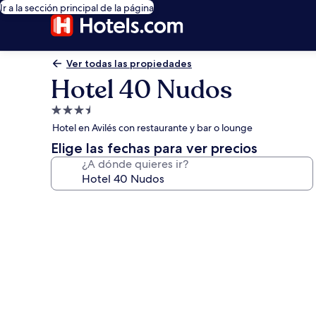
Ir a la sección principal de la página
Ver todas las propiedades
Hotel 40 Nudos
Propiedad
de
Hotel en Avilés con restaurante y bar o lounge
3.5
Elige las fechas para ver precios
estrellas
¿A dónde quieres ir?
Galería
de
fotos
de
Hotel
40