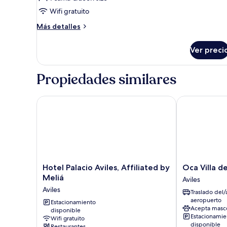
Wifi gratuito
Más
Más detalles
detalles
sobre
Ver preci
Habitación
estándar
Propiedades similares
Hotel Palacio Aviles, Affiliated by Meliá
Oca Villa de A
Hotel
Oca
Hotel Palacio Aviles, Affiliated by
Oca Villa d
Palacio
Villa
Meliá
Aviles
Aviles,
de
Aviles
Traslado del/
Affiliated
Avilés
aeropuerto
by
Estacionamiento
Hotel
Acepta masc
disponible
Meliá
Aviles
Estacionamie
Wifi gratuito
Aviles
disponible
Restaurantes