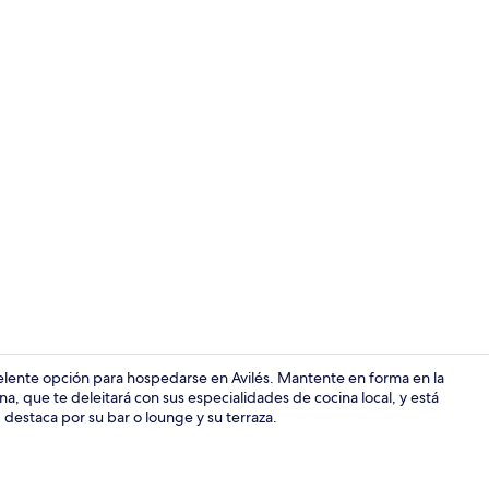
Minibar, caja
elente opción para hospedarse en Avilés. Mantente en forma en la
na, que te deleitará con sus especialidades de cocina local, y está
destaca por su bar o lounge y su terraza.
Entrada inte