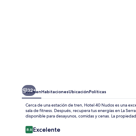
Nudos
32+
Resumen
Habitaciones
Ubicación
Políticas
Cerca de una estación de tren, Hotel 40 Nudos es una exc
sala de fitness. Después, recupera tus energías en La Serra
disponible para desayunos, comidas y cenas. La propiedad 
Opiniones
Excelente
8.6
8.6 de 10,