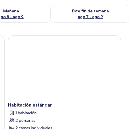
isponibilidad para mañana ago 8 - ago 9
Consulta la disponibilidad para este 
Mañana
Este fin de semana
ago 8 - ago 9
ago 7 - ago 9
Habitación estándar
1 habitación
2 personas
2 camas individuales