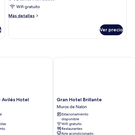
Wifi gratuito
Más
Más detalles
detalles
sobre
o
Ver precio
Habitación
estándar
vilés Hotel
Gran Hotel Brillante
Gran
e Avilés Hotel
Gran Hotel Brillante
Hotel
Muros de Nalon
Brillante
al
Estacionamiento
Muros
disponible
de
otas
Wifi gratuito
Nalon
nto
Restaurantes
Aire acondicionado