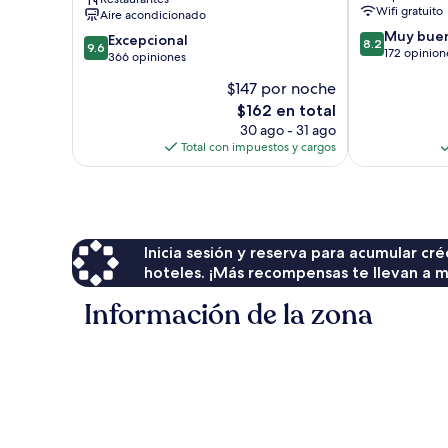
Wifi gratuito
Aire acondicionado
8.2
Muy bue
9.6
Excepcional
8.2
9.6
de
172 opinion
de
366 opiniones
10,
10,
$147 por noche
Muy
Excepcional,
bueno,
El
$162 en total
366
172
precio
opiniones
30 ago - 31 ago
opiniones
actual
Total con impuestos y cargos
es
de
$162
Inicia sesión y reserva para acumular c
hoteles. ¡Más recompensas te llevan a m
Información de la zona