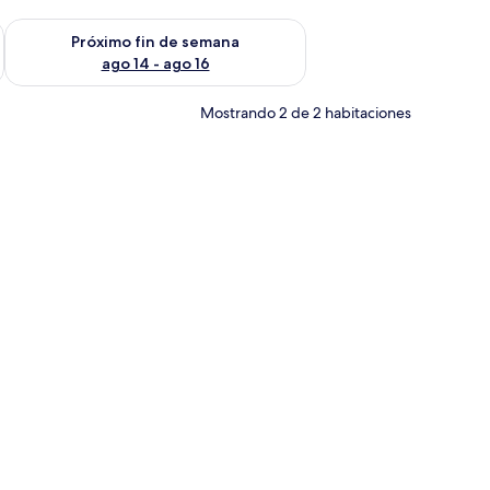
fin de semana ago 7 - ago 9
Consulta la disponibilidad para el próximo fin de semana ago 
Próximo fin de semana
ago 14 - ago 16
Mostrando 2 de 2 habitaciones