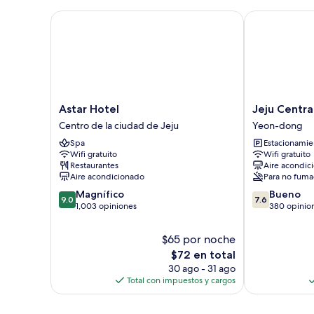
Astar Hotel
Jeju Central C
Astar
Jeju
Astar Hotel
Jeju Centra
Hotel
Central
Centro de la ciudad de Jeju
Yeon-dong
Centro
City
Spa
Estacionamien
de
Hotel
Wifi gratuito
Wifi gratuito
la
Yeon-
Restaurantes
Aire acondic
ciudad
dong
Aire acondicionado
Para no fuma
de
9.0
7.6
Magnífico
Bueno
Jeju
9.0
7.6
de
de
1,003 opiniones
380 opinio
10,
10,
Magnífico,
Bueno,
$65 por noche
1,003
380
El
$72 en total
opiniones
opiniones
precio
30 ago - 31 ago
actual
Total con impuestos y cargos
es
de