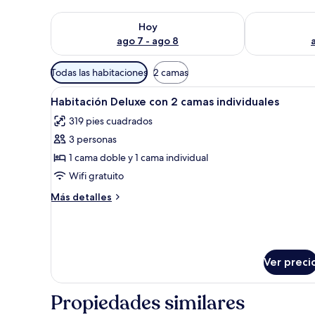
Consulta la disponibilidad para hoy ago 7 - ago 8
Consulta la d
Hoy
ago 7 - ago 8
Filtros
Todas las habitaciones
2 camas
disponibles
Abrir
Habitación de hotel con dos cam
para
6
Habitación Deluxe con 2 camas individuales
todas
las
319 pies cuadrados
las
habitaciones
3 personas
fotos
de
1 cama doble y 1 cama individual
Habitación
Wifi gratuito
Deluxe
Más
Más detalles
con
detalles
2
sobre
Habitación
camas
Deluxe
individuales
con
Ver preci
2
camas
Propiedades similares
individuales