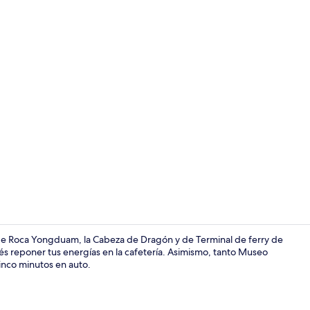
Salón de bo
to de Roca Yongduam, la Cabeza de Dragón y de Terminal de ferry de
s reponer tus energías en la cafetería. Asimismo, tanto Museo
inco minutos en auto.
Vista fronta