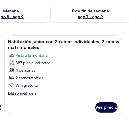
isponibilidad para mañana ago 8 - ago 9
Consulta la disponibilidad para este 
Mañana
Este fin de semana
ago 8 - ago 9
ago 7 - ago 9
as, un escritorio, una silla, un espejo grande y una ventana con cortinas.
Abrir
Habitación de hotel con dos camas, un e
3
Habitación junior con 2 camas individuales, 2 camas
todas
matrimoniales
las
Vista a la montaña
fotos
387 pies cuadrados
de
4 personas
Habitación
junior
2 camas dobles
con
Wifi gratuito
2
Más
Más detalles
camas
detalles
individuales,
sobre
o
Ver precio
Habitación
2
junior
camas
con
matrimoniales
2