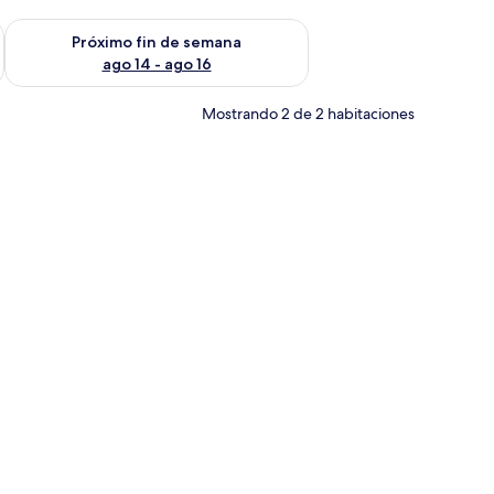
fin de semana ago 7 - ago 9
Consulta la disponibilidad para el próximo fin de semana ago 
Próximo fin de semana
ago 14 - ago 16
Mostrando 2 de 2 habitaciones
scritorio con silla, televisor y baño visible a través de una puerta abierta.