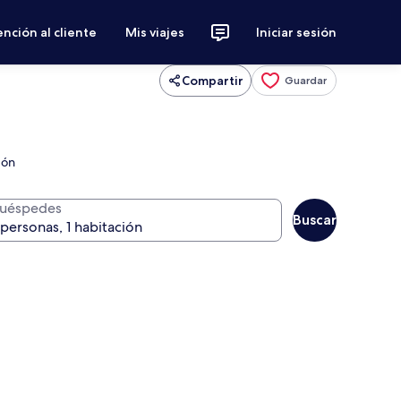
nción al cliente
Mis viajes
Iniciar sesión
Compartir
Guardar
gón
uéspedes
Buscar