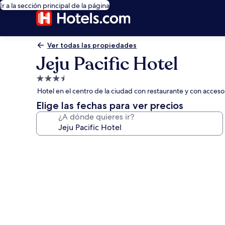
Ir a la sección principal de la página
Ver todas las propiedades
Jeju Pacific Hotel
Propiedad
de
Hotel en el centro de la ciudad con restaurante y con acces
3.5
Elige las fechas para ver precios
estrellas
¿A dónde quieres ir?
Galería
de
fotos
de
Jeju
Pacific