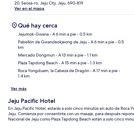
20, Seosa-ro, Jeju City, Jeju, 690-819
Ver en el mapa
Qué hay cerca
Jejumok-Gwana
- A 6 min a pie
- 0.5 km
Pabellón de Gwandeokjeong de Jeju
- A 6 min a pie
- 0.5
km
Sec
Mercado Dongmun
- A 13 min a pie
- 1.1 km
Plaza Tapdong Beach
- A 15 min a pie
- 1.3 km
Roca Yongduam, la Cabeza de Dragón
- A 17 min a pie
-
1.4 km
Ver más
Jeju Pacific Hotel
En Jeju Pacific Hotel, estarás a solo cinco minutos en auto de Roca
Jeju. Comienza por consentirte con un masaje, para después reponer
Nacional de Jeju como Plaza Tapdong Beach están a solo cinco minu