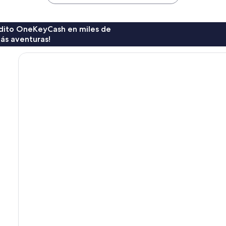
$41
$115
rédito OneKeyCash en miles de
ás aventuras!