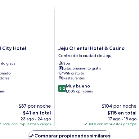
camas
individuales,
ity Hotel
Jeju Oriental Hotel & Casino
2
camas
matrimoniales
Jeju
l City Hotel
Jeju Oriental Hotel & Casino
Oriental
Centro de la ciudad de Jeju
Hotel
to gratis
Spa
&
Estacionamiento gratis
Casino
ionado
Wifi gratuito
Centro
dores
Restaurantes
de
8.2
Muy bueno
la
8.2
de
nes
1,005 opiniones
ciudad
10,
de
Muy
Jeju
$37 por noche
$104 por noche
bueno,
El
El
$41 en total
$115 en total
1,005
precio
precio
23 ago - 24 ago
17 ago - 18 ago
opiniones
actual
actual
Total con impuestos y cargos
Total con impuestos y cargos
es
es
de
de
Comparar propiedades similares