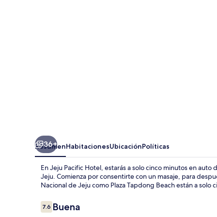
Hotel
36+
Resumen
Habitaciones
Ubicación
Políticas
En Jeju Pacific Hotel, estarás a solo cinco minutos en au
Jeju. Comienza por consentirte con un masaje, para despué
Nacional de Jeju como Plaza Tapdong Beach están a solo c
Opiniones
Buena
7.6
7.6 de 10,