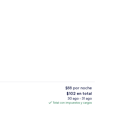
ifi gratis y ropa de cama
Recepción
$88 por noche
El
$102 en total
precio
30 ago - 31 ago
Exterior
total
Total con impuestos y cargos
es
de