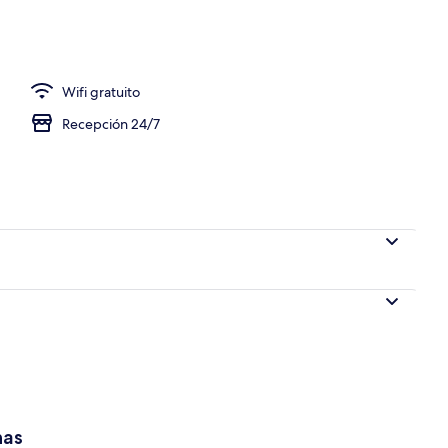
fi gratis y ropa de cama
Wifi gratuito
Recepción 24/7
has