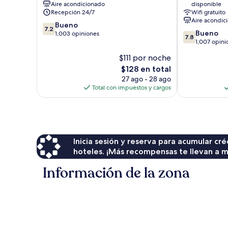
Aire acondicionado
disponible
Westlake
Downtown
Recepción 24/7
Wifi gratuito
Echo
Aire acondic
7.2
Bueno
Park
7.2
7.8
Bueno
de
1,003 opiniones
7.8
de
1,007 opini
10,
10,
Bueno,
$111 por noche
Bueno,
1,003
El
$128 en total
1,007
opiniones
precio
opiniones
27 ago - 28 ago
actual
Total con impuestos y cargos
es
de
$128
Inicia sesión y reserva para acumular c
hoteles. ¡Más recompensas te llevan a m
Información de la zona