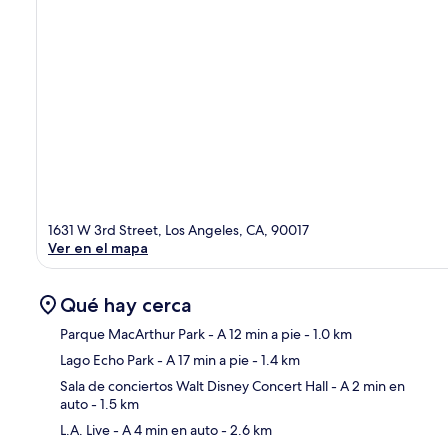
1631 W 3rd Street, Los Angeles, CA, 90017
Ver en el mapa
Qué hay cerca
Parque MacArthur Park
- A 12 min a pie
- 1.0 km
Lago Echo Park
- A 17 min a pie
- 1.4 km
Sec
Sala de conciertos Walt Disney Concert Hall
- A 2 min en
auto
- 1.5 km
L.A. Live
- A 4 min en auto
- 2.6 km