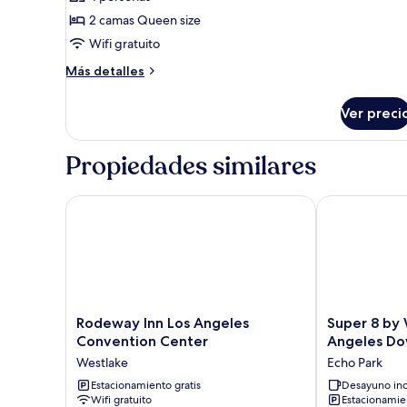
fotos
de
2 camas Queen size
Habitación
Wifi gratuito
estándar,
Más
Más detalles
2
detalles
camas
sobre
Ver preci
Habitación
Queen
estándar,
size,
2
Propiedades similares
balcón
camas
Queen
size,
Rodeway Inn Los Angeles Convention Center
Super 8 by 
balcón
Rodeway
Super
Rodeway Inn Los Angeles
Super 8 by
Inn
8
Convention Center
Angeles D
Los
by
Westlake
Echo Park
Angeles
Wyndham
Convention
Estacionamiento gratis
Los
Desayuno inc
Wifi gratuito
Estacionamie
Center
Angeles