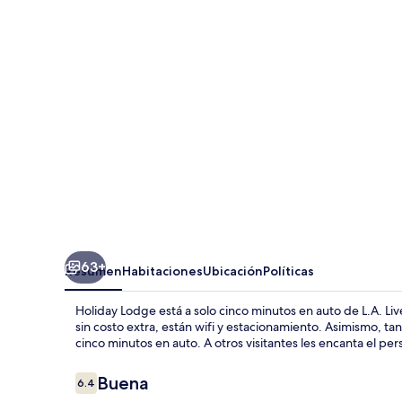
63+
Resumen
Habitaciones
Ubicación
Políticas
Holiday Lodge está a solo cinco minutos en auto de L.A. Li
sin costo extra, están wifi y estacionamiento. Asimismo, t
cinco minutos en auto. A otros visitantes les encanta el pe
Opiniones
Buena
6.4
6.4 de 10,