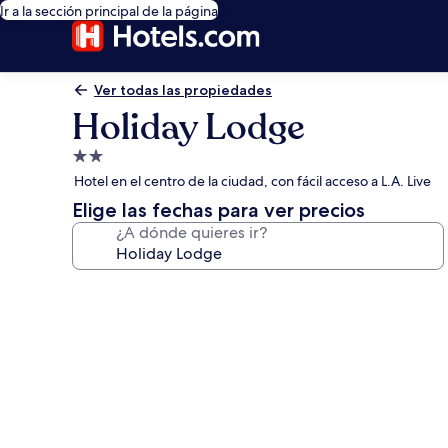
Ir a la sección principal de la página
Ver todas las propiedades
Holiday Lodge
Propiedad
de
Hotel en el centro de la ciudad, con fácil acceso a L.A. Live
2.0
Elige las fechas para ver precios
estrellas
¿A dónde quieres ir?
Galería
de
fotos
de
Holiday
Lodge