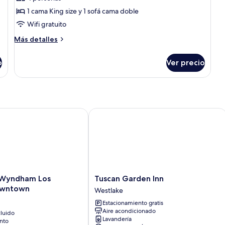
fotos
de
1 cama King size y 1 sofá cama doble
Habitación
Wifi gratuito
familiar
Más
Más detalles
detalles
sobre
o
Ver precio
Habitación
familiar
Wyndham Los Angeles Downtown
Tuscan Garden Inn
Tuscan
 Wyndham Los
Tuscan Garden Inn
Garden
owntown
Westlake
Inn
Estacionamiento gratis
Westlake
Aire acondicionado
luido
Lavandería
nto