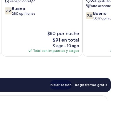
Recepción 24/7
Wifi gratuito
Rock
Aire acondicionado
7.2
Bueno
7.2
7.0
Bueno
de
280 opiniones
7.0
de
1,017 opiniones
10,
10,
Bueno,
Bueno,
280
$80 por noche
1,017
opiniones
El
opiniones
$91 en total
precio
9 ago - 10 ago
actual
Total con impuestos y cargos
Total con 
es
de
$91
Iniciar sesión
Registrarme gratis