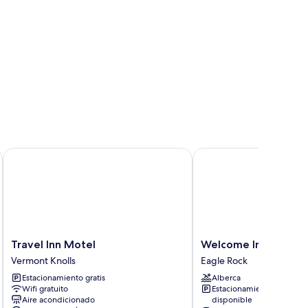
Travel Inn Motel
Welcome Inn on Color
Travel
Welcome
Travel Inn Motel
Welcome Inn on Col
Inn
Inn
Vermont Knolls
Eagle Rock
Motel
on
Estacionamiento gratis
Alberca
Vermont
Colorado
Wifi gratuito
Estacionamiento
Knolls
Blvd
Aire acondicionado
disponible
Eagle