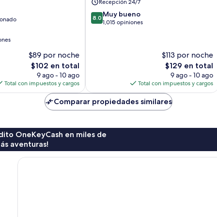
Recepción 24/7
8.0
Muy bueno
8.0
ionado
de
1,015 opiniones
10,
Muy
ones
bueno,
$89 por noche
$113 por noche
1,015
El
El
$102 en total
$129 en total
opiniones
precio
precio
9 ago - 10 ago
9 ago - 10 ago
actual
actual
Total con impuestos y cargos
Total con impuestos y cargos
es
es
de
de
Comparar propiedades similares
$102
$129
rédito OneKeyCash en miles de
ás aventuras!