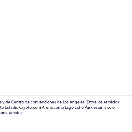
Escritorio, w
ve y de Centro de convenciones de Los Ángeles. Entre los servicios
anto Estadio Crypto.com Arena como Lago Echo Park están a solo
rsonal amable.
Exterior