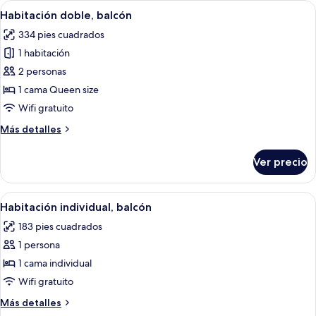
Abrir
Habitación de hotel con cama, escritori
4
Habitación doble, balcón
todas
334 pies cuadrados
las
1 habitación
fotos
de
2 personas
Habitación
1 cama Queen size
doble,
Wifi gratuito
balcón
Más
Más detalles
detalles
sobre
Ver precio
Habitación
doble,
balcón
Abrir
Una habitación de hotel con una cama,
4
Habitación individual, balcón
todas
183 pies cuadrados
las
1 persona
fotos
de
1 cama individual
Habitación
Wifi gratuito
individual,
Más
Más detalles
balcón
detalles