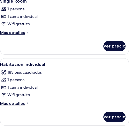
Single Room
todas
1 persona
las
1 cama individual
fotos
de
Wifi gratuito
Single
Más
Más detalles
Room
detalles
sobre
Ver precio
Single
Room
Abrir
Habitación de hotel con escritorio de 
4
Habitación individual
todas
183 pies cuadrados
las
1 persona
fotos
de
1 cama individual
Habitación
Wifi gratuito
individual
Más
Más detalles
detalles
sobre
Ver precio
Habitación
individual