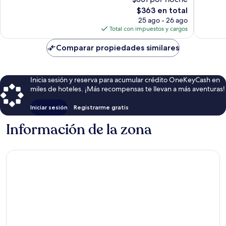
Excepcional,
Excelent
El
$363 en total
127
121
precio
opiniones
opinion
25 ago - 26 ago
actual
Total con impuestos y cargos
es
de
Comparar propiedades similares
$363
Inicia sesión y reserva para acumular crédito OneKeyCash en
miles de hoteles. ¡Más recompensas te llevan a más aventuras!
Iniciar sesión
Registrarme gratis
Información de la zona