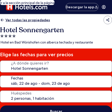
Ir a la sección principal de la página
Descargar la app
Ver todas las propiedades
Hotel Sonnengarten
Propiedad
de
Hotel en Bad Wörishofen con alberca techada y restaurante
4.0
estrellas
Elige las fechas para ver precios
¿A dónde quieres ir?
Fechas
Huéspedes
Buscar