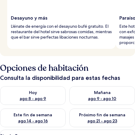
Desayuno y más
Paraís
Llénate de energía con el desayuno bufé gratuito. El
Este hot
restaurante del hotel sirve sabrosas comidas, mientras
con exfo
que el bar sirve perfectas libaciones nocturnas.
masajes 
proporci
Opciones de habitación
Consulta la disponibilidad para estas fechas
Consulta la disponibilidad para hoy ago 8 - ago 9
Consulta la disponibilidad pa
Hoy
Mañana
ago 8 - ago 9
ago 9 - ago 10
Consulta la disponibilidad para este fin de semana ago 14 - ag
Consulta la disponibilidad pa
Este fin de semana
Próximo fin de semana
ago 14 - ago 16
ago 21 - ago 23
Abrir
Habitación de hotel con un escritorio
4