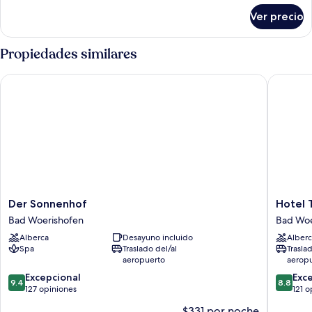
sobre
Ver precio
Habitación
Propiedades similares
Der Sonnenhof
Hotel Ta
Der
Hotel
Der Sonnenhof
Hotel 
Sonnenhof
Tanneck
Bad Woerishofen
Bad Woe
Bad
Bad
Alberca
Desayuno incluido
Alberc
Woerishofen
Woerish
Spa
Traslado del/al
Trasla
aeropuerto
aerop
9.4
8.8
Excepcional
Exc
9.4
8.8
de
de
127 opiniones
121 o
10,
10,
$331 por noche