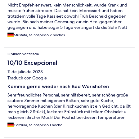
Nicht Empfehlenswert, kein Menschlichkeit, wurde Krank und
musste früher abreisen. Das hat kein Interessiert und haben
trotzdem volle Tage Kassieet obwohl Früh Bescheid gegeben
wurde. Bin nach meiner Genesung zur ein Hitel gegenüber
gegangen und habe sogar 5 Tage verlängert da die Sehr Nett
waren. Nie wieder zur Sonnen Garten Hotel
Mustafa, se hospedó 2 noches
Opinión verificada
10/10 Excepcional
11 de julio de 2023
Traducir con Google
Komme gerne wieder nach Bad Wörishofen
Sehr freundliches Personal, sehr hilfsbereit, sehr schöne große
saubere Zimmer mit eigenem Balkon, sehr gute Küche,
hervorragende Kuchen (der Kirschkuchen ist ein Gedicht, da ißt
man gleich 2 Stück), leckeres Frühstück mit tollem Obstsalat u.
leckerem Bircher Müsli! Der Pool ist bei diesen Temperaturen
perfekt! Eine Sauna ist auch vorhanden! Der große Park ist ideal
Cordula, se hospedó 1 noche
zum Ausspannen! Die Einkaufsmeile ist fußläufig sehr gut
erreichbar!