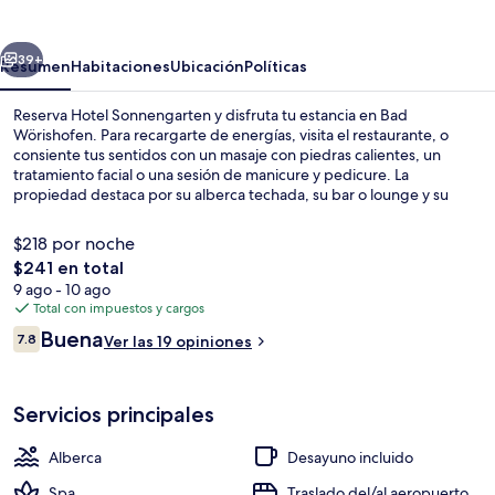
erior
Siguiente
39+
Resumen
Habitaciones
Ubicación
Políticas
Reserva Hotel Sonnengarten y disfruta tu estancia en Bad
Wörishofen. Para recargarte de energías, visita el restaurante, o
consiente tus sentidos con un masaje con piedras calientes, un
tratamiento facial o una sesión de manicure y pedicure. La
propiedad destaca por su alberca techada, su bar o lounge y su
sauna.
$218 por noche
El
$241 en total
precio
9 ago - 10 ago
Aguas termales
total
Total con impuestos y cargos
es
Opiniones
Buena
7.8
Ver las 19 opiniones
de
7.8 de 10,
$241
Servicios principales
Alberca
Desayuno incluido
Spa
Traslado del/al aeropuerto