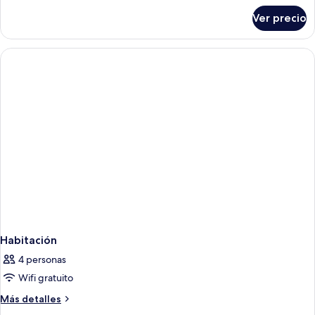
sobre
Ver precio
Habitación
Habitación
4 personas
Wifi gratuito
Más
Más detalles
detalles