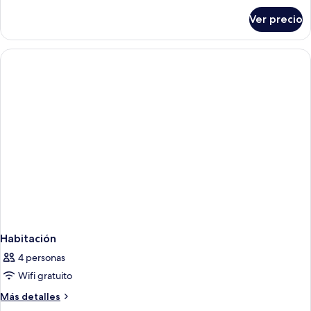
sobre
Ver precio
Habitación
individual,
balcón
Habitación
4 personas
Wifi gratuito
Más
Más detalles
detalles