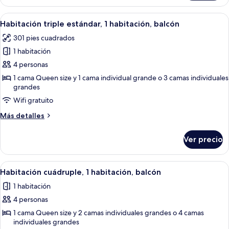
individual
estándar,
Abrir
Una habitación de hotel con cama, mes
3
1
Habitación triple estándar, 1 habitación, balcón
todas
habitación,
301 pies cuadrados
balcón
las
1 habitación
fotos
de
4 personas
Habitación
1 cama Queen size y 1 cama individual grande o 3 camas individuales
grandes
triple
estándar,
Wifi gratuito
1
Más
Más detalles
habitación,
detalles
sobre
balcón
Ver precio
Habitación
triple
estándar,
Abrir
Una habitación de hotel con cama, mes
1
1
Habitación cuádruple, 1 habitación, balcón
todas
habitación,
1 habitación
balcón
las
4 personas
fotos
de
1 cama Queen size y 2 camas individuales grandes o 4 camas
individuales grandes
Habitación