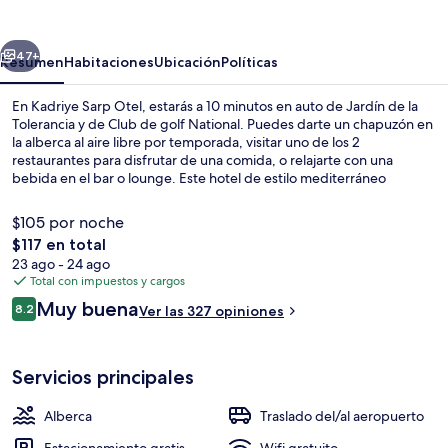
Otel
erior
Siguiente
47+
Resumen
Habitaciones
Ubicación
Políticas
En Kadriye Sarp Otel, estarás a 10 minutos en auto de Jardín de la
Tolerancia y de Club de golf National. Puedes darte un chapuzón en
la alberca al aire libre por temporada, visitar uno de los 2
restaurantes para disfrutar de una comida, o relajarte con una
bebida en el bar o lounge. Este hotel de estilo mediterráneo
destaca por su bar junto a la alberca, su chapoteadero y su snack bar
o deli.
$105 por noche
El
$117 en total
precio
23 ago - 24 ago
Playa en los alrededores y traslado des
total
Total con impuestos y cargos
es
Opiniones
Muy buena
8.2
Ver las 327 opiniones
de
8.2 de 10,
$117
Servicios principales
Alberca
Traslado del/al aeropuerto