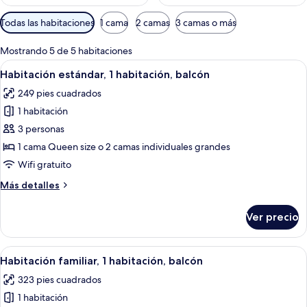
Filtros
Todas las habitaciones
1 cama
2 camas
3 camas o más
disponibles
para
Mostrando 5 de 5 habitaciones
las
Abrir
Ropa de cama de alta calidad y artículo
4
Habitación estándar, 1 habitación, balcón
habitaciones
todas
249 pies cuadrados
las
1 habitación
fotos
de
3 personas
Habitación
1 cama Queen size o 2 camas individuales grandes
estándar,
Wifi gratuito
1
Más
Más detalles
habitación,
detalles
balcón
sobre
Ver precio
Habitación
estándar,
1
Abrir
Una habitación de hotel con cama, mes
3
habitación,
Habitación familiar, 1 habitación, balcón
todas
balcón
323 pies cuadrados
las
1 habitación
fotos