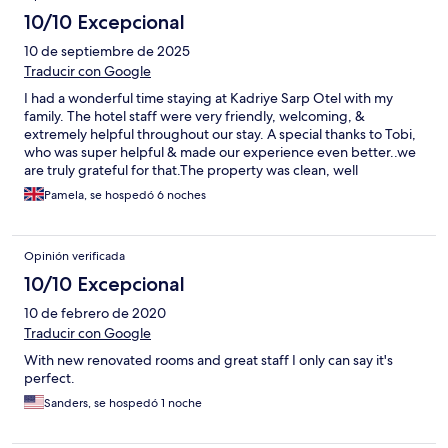
10/10 Excepcional
10 de septiembre de 2025
Traducir con Google
I had a wonderful time staying at Kadriye Sarp Otel with my
family. The hotel staff were very friendly, welcoming, &
extremely helpful throughout our stay. A special thanks to Tobi,
who was super helpful & made our experience even better..we
are truly grateful for that.The property was clean, well
maintained & in a very convenient location with shopping places
Pamela, se hospedó 6 noches
nearby. Overall.. we were very happy with our stay & would
gladly return again.
Opinión verificada
10/10 Excepcional
10 de febrero de 2020
Traducir con Google
With new renovated rooms and great staff I only can say it's
perfect.
Sanders, se hospedó 1 noche