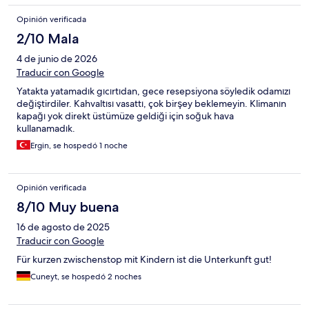
tahammül edilebilir.
Opinión verificada
2/10 Mala
4 de junio de 2026
Traducir con Google
Yatakta yatamadık gıcırtıdan, gece resepsiyona söyledik odamızı
değiştirdiler. Kahvaltısı vasattı, çok birşey beklemeyin. Klimanın
kapağı yok direkt üstümüze geldiği için soğuk hava
kullanamadık.
Ergin, se hospedó 1 noche
Opinión verificada
8/10 Muy buena
16 de agosto de 2025
Traducir con Google
Für kurzen zwischenstop mit Kindern ist die Unterkunft gut!
Cuneyt, se hospedó 2 noches