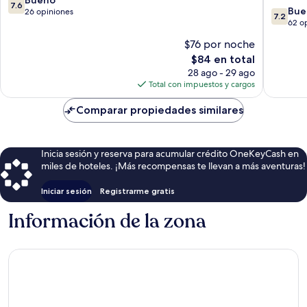
7.6
7.2
Spa
Bue
de
26 opiniones
7.2
de
Belek
62 o
10,
10,
Bueno,
$76 por noche
Bueno,
26
El
$84 en total
62
opiniones
precio
opinion
28 ago - 29 ago
actual
Total con impuestos y cargos
es
de
Comparar propiedades similares
$84
Inicia sesión y reserva para acumular crédito OneKeyCash en
miles de hoteles. ¡Más recompensas te llevan a más aventuras!
Iniciar sesión
Registrarme gratis
Información de la zona