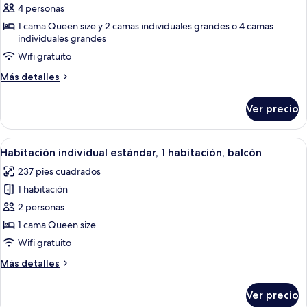
de
4 personas
Habitación
1 cama Queen size y 2 camas individuales grandes o 4 camas
individuales grandes
familiar,
1
Wifi gratuito
habitación,
Más
Más detalles
balcón
detalles
sobre
Ver precio
Habitación
familiar,
1
Abrir
Una habitación de hotel con cama, mes
3
habitación,
Habitación individual estándar, 1 habitación, balcón
todas
balcón
237 pies cuadrados
las
1 habitación
fotos
de
2 personas
Habitación
1 cama Queen size
individual
Wifi gratuito
estándar,
Más
Más detalles
1
detalles
habitación,
sobre
Ver precio
Habitación
balcón