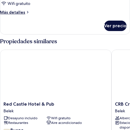
Wifi gratuito
cuádruple,
1
Más
Más detalles
habitación,
detalles
sobre
balcón
Ver precio
Habitación
cuádruple,
1
Propiedades similares
habitación,
balcón
Red Castle Hotel & Pub
CRB Crow
Red
CRB
Red Castle Hotel & Pub
CRB Cr
Castle
Crown
Belek
Belek
Hotel
Residen
Desayuno incluido
Wifi gratuito
Alberc
&
Belek
Restaurantes
Aire acondicionado
Estaci
Pub
Health
dispon
Belek
&
7.6
Bueno