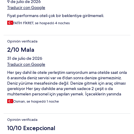
9 de julio de 2026
Traducir con Google
Fiyat performans oteli çok bir beklentiye girilmemeli.
FATİH FİKRET, se hospedó 4 noches
Opinión verificada
2/10 Mala
31 de julio de 2026
Traducir con Google
Her şey dahil ile otele yerleştim sanıyordum ama otelde saat onla
6 arasında deniz servisi var ve 6'dan sonra denize giremezsiniz.
Deniz yürüme mesafesinde değil. Denize gitmek için araç olması
gerekiyor Her şey dahilde ana yemek sadece 2 çeşit o da
muhtemelen personel için yapılan yemek. İçeceklerin yanında
herhangi bir şey verilmiyor çerez vesaire.
Osman, se hospedó 1 noche
Opinión verificada
10/10 Excepcional