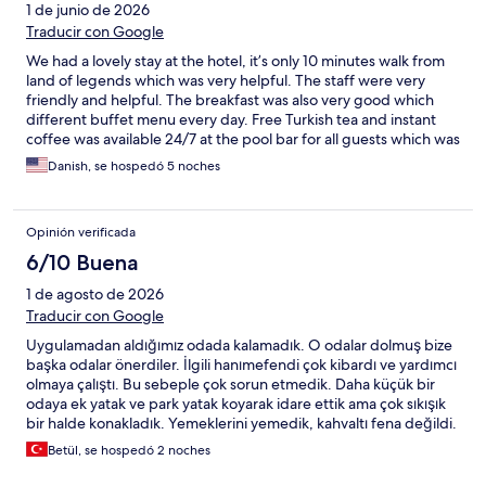
1 de junio de 2026
Traducir con Google
We had a lovely stay at the hotel, it’s only 10 minutes walk from
land of legends which was very helpful. The staff were very
friendly and helpful. The breakfast was also very good which
different buffet menu every day. Free Turkish tea and instant
coffee was available 24/7 at the pool bar for all guests which was
very good option. The supermarket is literally 1 minute walk from
Danish, se hospedó 5 noches
hotel which was very convenient. The room was spacious and
comfortable and clean. The room was cleaned on daily basis.
Overall very good stay. It’s good value for money.
Opinión verificada
6/10 Buena
1 de agosto de 2026
Traducir con Google
Uygulamadan aldığımız odada kalamadık. O odalar dolmuş bize
başka odalar önerdiler. İlgili hanımefendi çok kibardı ve yardımcı
olmaya çalıştı. Bu sebeple çok sorun etmedik. Daha küçük bir
odaya ek yatak ve park yatak koyarak idare ettik ama çok sıkışık
bir halde konakladık. Yemeklerini yemedik, kahvaltı fena değildi.
Klima çok eski ve çok sesliydi, verim alamadık. Odadaki kasa
Betül, se hospedó 2 noches
bozuktu. Bir daha tercih etmem sanırım. Düşük beklenti ile
gidilirse ve resepsiyondaki tatlı hanımefendiye denk gelinirse