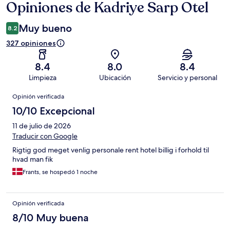
Opiniones de Kadriye Sarp Otel
Opiniones
Muy bueno
8.2
327 opiniones
8.4
8.0
8.4
Limpieza
Ubicación
Servicio y personal
Opiniones
Opinión verificada
10/10 Excepcional
11 de julio de 2026
Traducir con Google
Rigtig god meget venlig personale rent hotel billig i forhold til
hvad man fik
Frants, se hospedó 1 noche
Opinión verificada
8/10 Muy buena