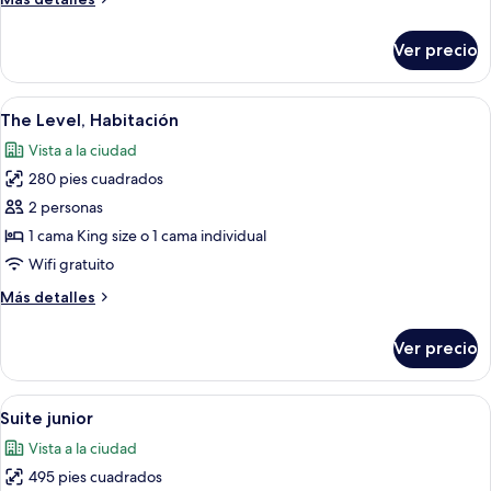
detalles
sobre
Ver precio
Habitación
Premium
Abrir
Una habitación de hotel con una cama g
4
The Level, Habitación
todas
Vista a la ciudad
las
280 pies cuadrados
fotos
de
2 personas
The
1 cama King size o 1 cama individual
Level,
Wifi gratuito
Habitación
Más
Más detalles
detalles
sobre
Ver precio
The
Level,
Habitación
Abrir
Una habitación de hotel moderna con un
7
Suite junior
todas
Vista a la ciudad
las
495 pies cuadrados
fotos