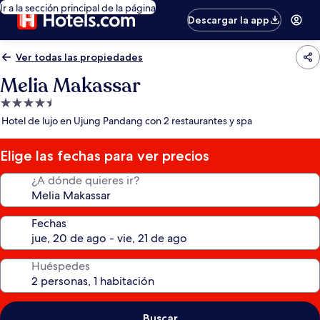
Ir a la sección principal de la página
Descargar la app
Ver todas las propiedades
Melia Makassar
Propiedad
de
Hotel de lujo en Ujung Pandang con 2 restaurantes y spa
4.5
estrellas
Elige las fechas para ver precios
¿A dónde quieres ir?
Fechas
Huéspedes
Buscar