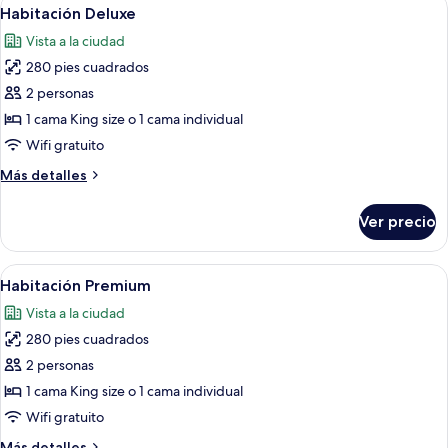
Abrir
4
Habitación Deluxe
todas
Vista a la ciudad
las
280 pies cuadrados
fotos
de
2 personas
Habitación
1 cama King size o 1 cama individual
Deluxe
Wifi gratuito
Más
Más detalles
detalles
sobre
Ver precio
Habitación
Deluxe
Abrir
Una habitación de hotel con una cama g
3
Habitación Premium
todas
Vista a la ciudad
las
280 pies cuadrados
fotos
de
2 personas
Habitación
1 cama King size o 1 cama individual
Premium
Wifi gratuito
Más
Más detalles