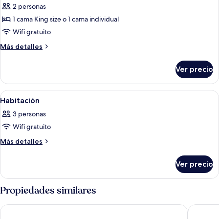
de
2 personas
Suite
1 cama King size o 1 cama individual
junior
Wifi gratuito
Más
Más detalles
detalles
sobre
Ver precio
Suite
junior
Abrir
Habitación de hotel con una cama gran
2
Habitación
todas
3 personas
las
Wifi gratuito
fotos
de
Más
Más detalles
detalles
Habitación
sobre
Ver precio
Habitación
Propiedades similares
Aston Makassar Hotel & Convention Center
Claro Ma