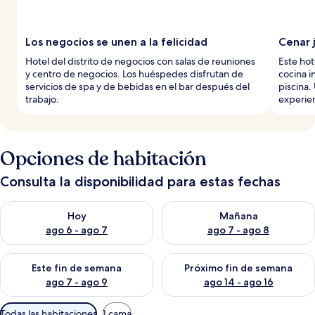
Los negocios se unen a la felicidad
Cenar 
Hotel del distrito de negocios con salas de reuniones
Este hot
y centro de negocios. Los huéspedes disfrutan de
cocina i
servicios de spa y de bebidas en el bar después del
piscina.
trabajo.
experien
Opciones de habitación
Consulta la disponibilidad para estas fechas
Consulta la disponibilidad para hoy ago 6 - ago 7
Consulta la disponibilidad pa
Hoy
Mañana
ago 6 - ago 7
ago 7 - ago 8
Consulta la disponibilidad para este fin de semana ago 7 - ag
Consulta la disponibilidad par
Este fin de semana
Próximo fin de semana
ago 7 - ago 9
ago 14 - ago 16
Filtros
Todas las habitaciones
1 cama