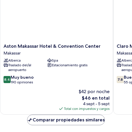
Aston
Claro
Aston Makassar Hotel & Convention Center
Claro 
Makassar
Makassa
Makassar
Makassa
Hotel
Makassa
Alberca
Spa
Alberc
&
Traslado del/al
Estacionamiento gratis
Trasla
Convention
aeropuerto
aerop
Center
8.4
7.8
Makassar
Muy bueno
Bue
8.4
7.8
de
de
190 opiniones
55 o
10,
10,
$42 por noche
Muy
Bueno,
El
$46 en total
bueno,
55
precio
190
opinion
4 sept - 5 sept
actual
opiniones
Total con impuestos y cargos
es
de
Comparar propiedades similares
$46