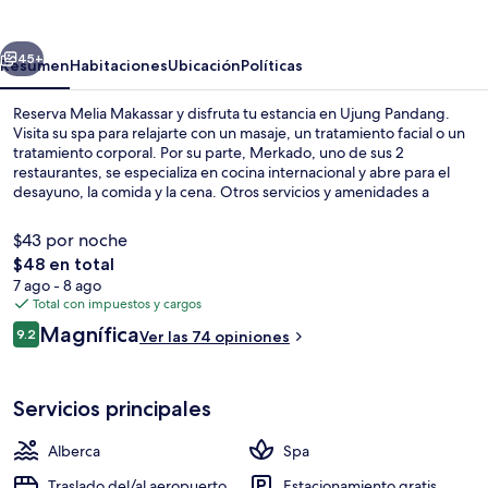
erior
Siguiente
45+
Resumen
Habitaciones
Ubicación
Políticas
Reserva Melia Makassar y disfruta tu estancia en Ujung Pandang.
Visita su spa para relajarte con un masaje, un tratamiento facial o un
tratamiento corporal. Por su parte, Merkado, uno de sus 2
restaurantes, se especializa en cocina internacional y abre para el
desayuno, la comida y la cena. Otros servicios y amenidades a
destacar de este hotel de lujo son su alberca techada, su bar junto a
la alberca y su sala de fitness.
$43 por noche
El
$48 en total
precio
7 ago - 8 ago
Terraza o patio
total
Total con impuestos y cargos
es
Opiniones
Magnífica
9.2
Ver las 74 opiniones
de
9.2 de 10,
$48
Servicios principales
Alberca
Spa
Traslado del/al aeropuerto
Estacionamiento gratis