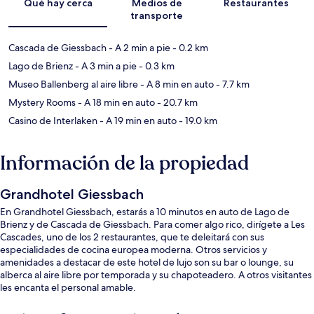
Qué hay cerca
Medios de
Restaurantes
transporte
Cascada de Giessbach
- A 2 min a pie
- 0.2 km
Lago de Brienz
- A 3 min a pie
- 0.3 km
Museo Ballenberg al aire libre
- A 8 min en auto
- 7.7 km
Mystery Rooms
- A 18 min en auto
- 20.7 km
Casino de Interlaken
- A 19 min en auto
- 19.0 km
Información de la propiedad
Grandhotel Giessbach
En Grandhotel Giessbach, estarás a 10 minutos en auto de Lago de
Brienz y de Cascada de Giessbach. Para comer algo rico, dirígete a Les
Cascades, uno de los 2 restaurantes, que te deleitará con sus
especialidades de cocina europea moderna. Otros servicios y
amenidades a destacar de este hotel de lujo son su bar o lounge, su
alberca al aire libre por temporada y su chapoteadero. A otros visitantes
les encanta el personal amable.