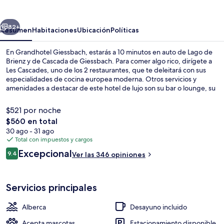
erior
Siguiente
82+
Resumen
Habitaciones
Ubicación
Políticas
En Grandhotel Giessbach, estarás a 10 minutos en auto de Lago de
Brienz y de Cascada de Giessbach. Para comer algo rico, dirígete a
Les Cascades, uno de los 2 restaurantes, que te deleitará con sus
especialidades de cocina europea moderna. Otros servicios y
amenidades a destacar de este hotel de lujo son su bar o lounge, su
alberca al aire libre por temporada y su chapoteadero. A otros
visitantes les encanta el personal amable.
$521 por noche
El
$560 en total
precio
30 ago - 31 ago
Vista desde la habitación
total
Total con impuestos y cargos
es
Opiniones
Excepcional
9.4
Ver las 346 opiniones
de
9.4 de 10,
$560
Servicios principales
Alberca
Desayuno incluido
Acepta mascotas
Estacionamiento disponible