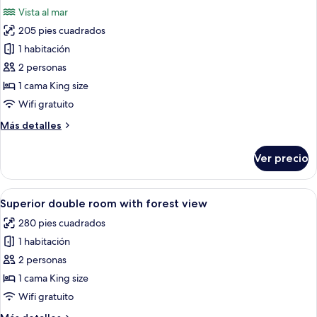
todas
waterfall
Vista al mar
view
las
205 pies cuadrados
fotos
de
1 habitación
Classic
2 personas
double
1 cama King size
room
Wifi gratuito
with
Más
Más detalles
lake
detalles
view
sobre
Ver precio
Classic
double
room
Abrir
Habitación de hotel con una cama gran
3
with
Superior double room with forest view
todas
lake
280 pies cuadrados
view
las
1 habitación
fotos
de
2 personas
Superior
1 cama King size
double
Wifi gratuito
room
Más