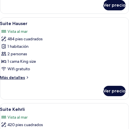
sobre
Ver precio
Suite
Horace
Edouard
Abrir
Una habitación con cama, dos sillas, u
2
Suite Hauser
todas
Vista al mar
las
484 pies cuadrados
fotos
de
1 habitación
Suite
2 personas
Hauser
1 cama King size
Wifi gratuito
Más
Más detalles
detalles
sobre
Ver precio
Suite
Hauser
Abrir
Una habitación de hotel con una cama 
3
Suite Kehrli
todas
Vista al mar
las
420 pies cuadrados
fotos