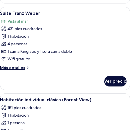
double
room
Abrir
Habitación de hotel con sofá blanco, 
5
with
Suite Franz Weber
todas
lake
Vista al mar
view
las
431 pies cuadrados
fotos
de
1 habitación
Suite
4 personas
Franz
1 cama King size y 1 sofá cama doble
Weber
Wifi gratuito
Más
Más detalles
detalles
sobre
Ver precio
Suite
Franz
Weber
Abrir
Una habitación de hotel con una cama
2
Habitación individual clásica (Forest View)
todas
151 pies cuadrados
las
1 habitación
fotos
de
1 persona
Habitación