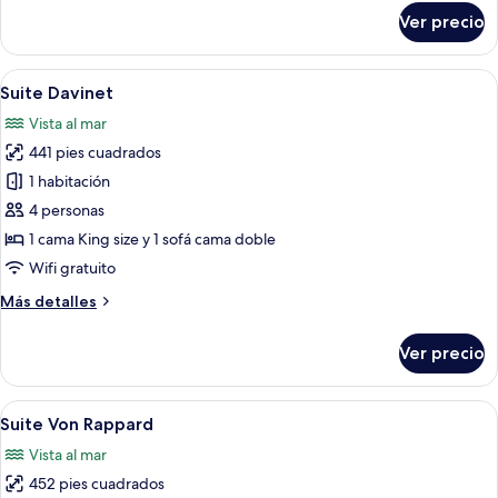
view
sobre
Ver precio
Deluxe
double
room
Abrir
Una habitación con un sofá rojo, un a
3
with
Suite Davinet
todas
waterfall
Vista al mar
view
las
441 pies cuadrados
fotos
de
1 habitación
Suite
4 personas
Davinet
1 cama King size y 1 sofá cama doble
Wifi gratuito
Más
Más detalles
detalles
sobre
Ver precio
Suite
Davinet
Abrir
Un dormitorio con una cama grande, do
4
Suite Von Rappard
todas
Vista al mar
las
452 pies cuadrados
fotos