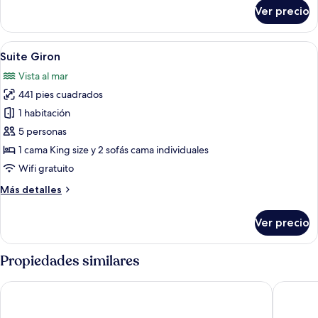
sobre
Ver precio
Suite
Giessbach
Abrir
Un dormitorio con una cama de madera,
4
Suite Giron
todas
Vista al mar
las
441 pies cuadrados
fotos
de
1 habitación
Suite
5 personas
Giron
1 cama King size y 2 sofás cama individuales
Wifi gratuito
Más
Más detalles
detalles
sobre
Ver precio
Suite
Giron
Propiedades similares
Hotel Brienzerburli
Victoria