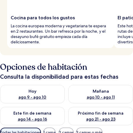
Cocina para todos los gustos
El pati
La cocina europea moderna y vegetariana te espera
Este hot
en 2 restaurantes. Un bar refresca por la noche, y el
rutas de
desayuno bufé gratuito empieza cada día
incluye 
deliciosamente.
divertirs
Opciones de habitación
Consulta la disponibilidad para estas fechas
Consulta la disponibilidad para hoy ago 9 - ago 10
Consulta la disponibilidad par
Hoy
Mañana
ago 9 - ago 10
ago 10 - ago 11
Consulta la disponibilidad para este fin de semana ago 14 - ag
Consulta la disponibilidad pa
Este fin de semana
Próximo fin de semana
ago 14 - ago 16
ago 21 - ago 23
Filtros
Todas las habitaciones
1 cama
2 camas
3 camas o más