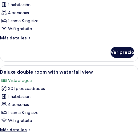
1 habitación
fotos
de
4 personas
Deluxe
1 cama King size
double
Wifi gratuito
room
Más
Más detalles
with
detalles
forest
sobre
Ver precio
Deluxe
view
double
room
Abrir
Un dormitorio con dos camas, un apara
6
with
Deluxe double room with waterfall view
todas
forest
Vista al agua
view
las
301 pies cuadrados
fotos
de
1 habitación
Deluxe
4 personas
double
1 cama King size
room
Wifi gratuito
with
Más
Más detalles
waterfall
detalles