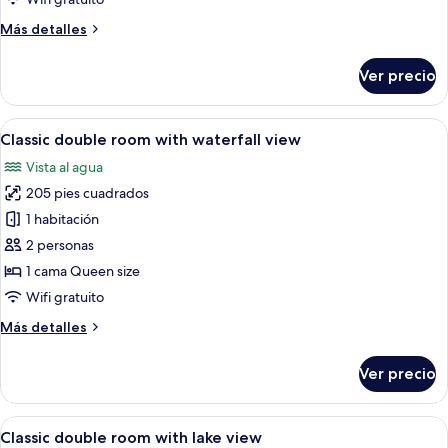
with
Más
Más detalles
lake
detalles
view
sobre
Ver precio
Classic
single
room
Abrir
Un dormitorio con una cama grande, un
3
with
Classic double room with waterfall view
todas
lake
Vista al agua
view
las
205 pies cuadrados
fotos
de
1 habitación
Classic
2 personas
double
1 cama Queen size
room
Wifi gratuito
with
Más
Más detalles
waterfall
detalles
view
sobre
Ver precio
Classic
double
room
Abrir
Habitación de hotel con una cama gran
3
with
Classic double room with lake view