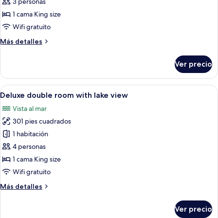
Habitación
3 personas
doble
1 cama King size
superior
Wifi gratuito
(Waterfall
Más
Más detalles
View)
detalles
sobre
Ver precio
Habitación
doble
superior
Abrir
Una habitación con una cama, dos sillon
7
(Waterfall
Deluxe double room with lake view
todas
View)
Vista al mar
las
301 pies cuadrados
fotos
de
1 habitación
Deluxe
4 personas
double
1 cama King size
room
Wifi gratuito
with
Más
Más detalles
lake
detalles
view
sobre
Ver precio
Deluxe