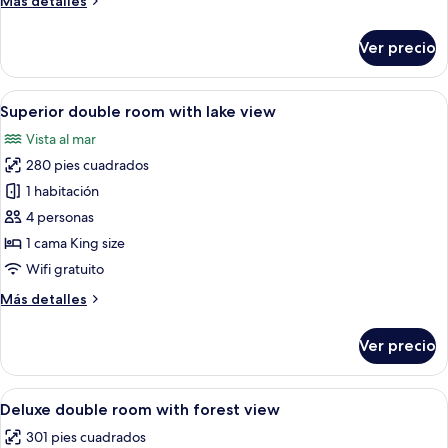
Más detalles
with
detalles
forest
sobre
Ver precio
Superior
view
double
room
Abrir
Habitación de hotel con una mesa redo
4
with
Superior double room with lake view
todas
forest
Vista al mar
view
las
280 pies cuadrados
fotos
de
1 habitación
Superior
4 personas
double
1 cama King size
room
Wifi gratuito
with
Más
Más detalles
lake
detalles
view
sobre
Ver precio
Superior
double
room
Abrir
Un dormitorio con una cama de madera
3
with
Deluxe double room with forest view
todas
lake
301 pies cuadrados
view
las