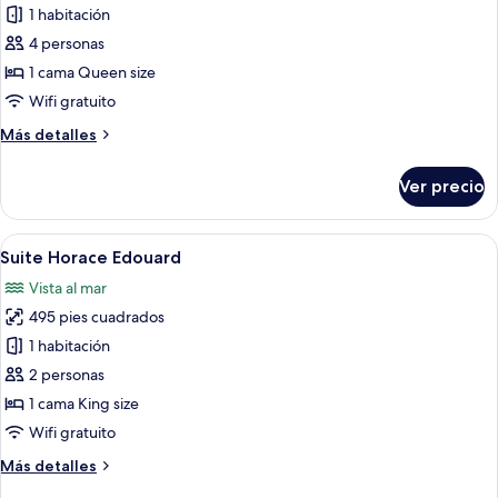
de
1 habitación
Suite
4 personas
Von
1 cama Queen size
Rappard
Wifi gratuito
Más
Más detalles
detalles
sobre
Ver precio
Suite
Von
Rappard
Abrir
Habitación de hotel con cama, una sill
3
Suite Horace Edouard
todas
Vista al mar
las
495 pies cuadrados
fotos
de
1 habitación
Suite
2 personas
Horace
1 cama King size
Edouard
Wifi gratuito
Más
Más detalles
detalles