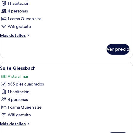
de
1 habitación
Suite
4 personas
Kehrli
1 cama Queen size
Wifi gratuito
Más
Más detalles
detalles
sobre
Ver precio
Suite
Kehrli
Abrir
Una habitación con un sofá rojo, una 
5
Suite Giessbach
todas
Vista al mar
las
635 pies cuadrados
fotos
de
1 habitación
Suite
4 personas
Giessbach
1 cama Queen size
Wifi gratuito
Más
Más detalles
detalles