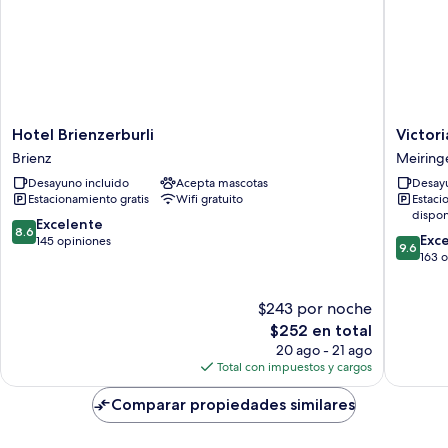
Hotel
Victoria
Hotel Brienzerburli
Victor
Brienzerburli
-
Brienz
Meiring
Brienz
Alpine
Desayuno incluido
Acepta mascotas
Desayu
Boutiqu
Estacionamiento gratis
Wifi gratuito
Estaci
Hotel
dispon
&
8.6
Excelente
8.6
9.6
Fine
Exc
de
145 opiniones
9.6
de
Dining
163 
10,
10,
Meiring
Excelente,
Excepcio
145
$243 por noche
163
opiniones
El
opinion
$252 en total
precio
20 ago - 21 ago
actual
Total con impuestos y cargos
es
de
Comparar propiedades similares
$252