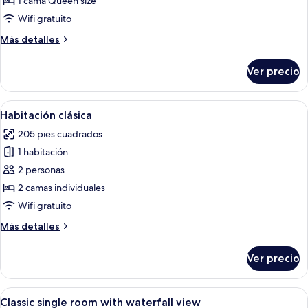
1 cama Queen size
individual
Wifi gratuito
clásica
Más
Más detalles
(Forest
detalles
View)
sobre
Ver precio
Habitación
individual
clásica
Abrir
Habitación de hotel con cama, escritor
2
(Forest
Habitación clásica
todas
View)
205 pies cuadrados
las
1 habitación
fotos
de
2 personas
Habitación
2 camas individuales
clásica
Wifi gratuito
Más
Más detalles
detalles
sobre
Ver precio
Habitación
clásica
Abrir
Habitación de hotel con una cama grand
3
Classic single room with waterfall view