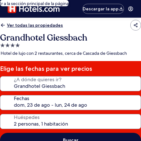
Ir a la sección principal de la página
Descargar la app
Ver todas las propiedades
Grandhotel Giessbach
Propiedad
de
Hotel de lujo con 2 restaurantes, cerca de Cascada de Giessbach
4.0
estrellas
Elige las fechas para ver precios
¿A dónde quieres ir?
Fechas
Huéspedes
Buscar