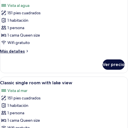
todas
Vista al agua
las
151 pies cuadrados
fotos
de
1 habitación
Classic
1 persona
single
1 cama Queen size
room
Wifi gratuito
with
Más
Más detalles
waterfall
detalles
view
sobre
Ver precio
Classic
single
room
Abrir
Una cama con dosel clásica, con un cab
3
with
Classic single room with lake view
todas
waterfall
Vista al mar
view
las
151 pies cuadrados
fotos
de
1 habitación
Classic
1 persona
single
1 cama Queen size
room
Wifi gratuito