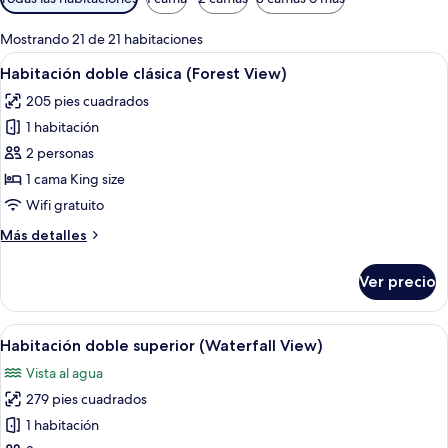
disponibles
para
Mostrando 21 de 21 habitaciones
las
Abrir
Habitación de hotel con cama, mesita 
4
Habitación doble clásica (Forest View)
habitaciones
todas
205 pies cuadrados
las
1 habitación
fotos
de
2 personas
Habitación
1 cama King size
doble
Wifi gratuito
clásica
Más
Más detalles
(Forest
detalles
View)
sobre
Ver precio
Habitación
doble
clásica
Abrir
Habitación de hotel con una cama gra
5
(Forest
Habitación doble superior (Waterfall View)
todas
View)
Vista al agua
las
279 pies cuadrados
fotos
de
1 habitación