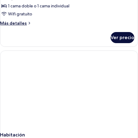
Bottles
Free
de
1 cama doble o 1 cama individual
Beer
2
(Flash
Bottles
Wifi gratuito
Beer
Sale)
Más
Más detalles
Dash
detalles
Studio
sobre
Ver precio
(Flash
Grafitti
Sale)
-
Dash
Free
Studio
Grafitti
2
-
Bottles
Free
Beer
2
Bottles
Beer
Habitación