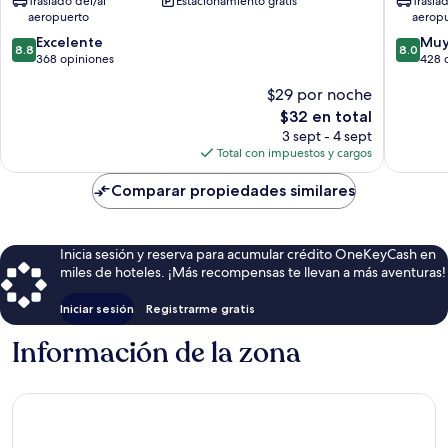
Traslado del/al
Estacionamiento gratis
Trasla
Petitenget
Batubel
aeropuerto
aerop
8.8
8.0
Excelente
Muy
8.8
8.0
de
de
368 opiniones
428 
10,
10,
$29 por noche
Excelente,
Muy
368
bueno,
El
$32 en total
opiniones
428
precio
3 sept - 4 sept
opinion
actual
Total con impuestos y cargos
es
de
Comparar propiedades similares
$32
Inicia sesión y reserva para acumular crédito OneKeyCash en
miles de hoteles. ¡Más recompensas te llevan a más aventuras!
Iniciar sesión
Registrarme gratis
Información de la zona