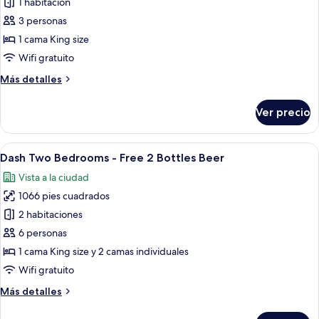
de
1 habitación
Beer
Dash
3 personas
Deluxe
1 cama King size
City
Wifi gratuito
View
Más
Más detalles
-
detalles
Free
sobre
Ver precio
2
Dash
Deluxe
Bottles
City
Abrir
Una cocina moderna con una mesa de m
Beer
5
View
Dash Two Bedrooms - Free 2 Bottles Beer
todas
-
Vista a la ciudad
Free
las
2
1066 pies cuadrados
fotos
Bottles
de
2 habitaciones
Beer
Dash
6 personas
Two
1 cama King size y 2 camas individuales
Bedrooms
Wifi gratuito
-
Más
Más detalles
Free
detalles
2
sobre