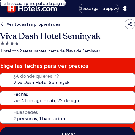
Ir a la sección principal de la página
Descargar la app
Ver todas las propiedades
Viva Dash Hotel Seminyak
Propiedad
de
Hotel con 2 restaurantes, cerca de Playa de Seminyak
4.0
estrellas
Elige las fechas para ver precios
¿A dónde quieres ir?
Fechas
Huéspedes
Buscar