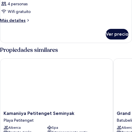
4 personas
Wifi gratuito
Más
Más detalles
detalles
sobre
Ver precio
Habitación
Propiedades similares
Kamaniiya Petitenget Seminyak
Grand Ba
Kamaniiya
Grand
Kamaniiya Petitenget Seminyak
Grand 
Petitenget
Balisani
Playa Petitenget
Batubel
Seminyak
Suites
Alberca
Spa
Alberc
Playa
Hotel