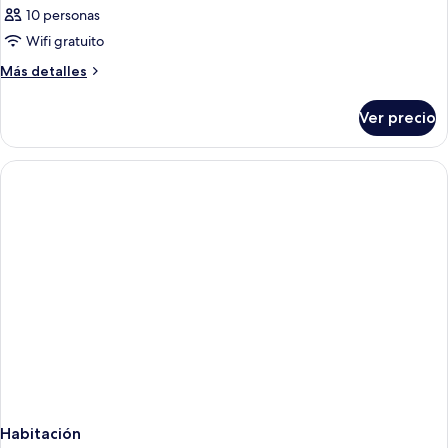
10 personas
Wifi gratuito
Más
Más detalles
detalles
sobre
Ver precio
Habitación
Habitación