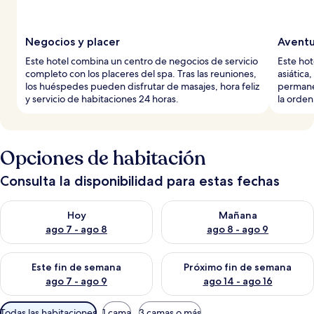
Negocios y placer
Aventu
Este hotel combina un centro de negocios de servicio
Este hot
completo con los placeres del spa. Tras las reuniones,
asiática
los huéspedes pueden disfrutar de masajes, hora feliz
permane
y servicio de habitaciones 24 horas.
la orden
Opciones de habitación
Consulta la disponibilidad para estas fechas
Consulta la disponibilidad para hoy ago 7 - ago 8
Consulta la disponibilidad pa
Hoy
Mañana
ago 7 - ago 8
ago 8 - ago 9
Consulta la disponibilidad para este fin de semana ago 7 - ag
Consulta la disponibilidad par
Este fin de semana
Próximo fin de semana
ago 7 - ago 9
ago 14 - ago 16
Filtros
Todas las habitaciones
1 cama
3 camas o más