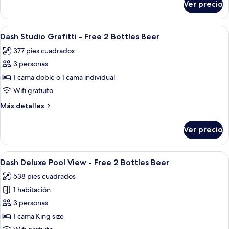
Ver precio
Bottles
Dash
Two
Beer
Bedrooms
Abrir
Una habitación de hotel con cama, un 
3
-
Dash Studio Grafitti - Free 2 Bottles Beer
todas
Free
377 pies cuadrados
2
las
Bottles
3 personas
fotos
Beer
de
1 cama doble o 1 cama individual
Dash
Wifi gratuito
Studio
Más
Más detalles
Grafitti
detalles
-
sobre
Ver precio
Dash
Free
Studio
2
Grafitti
Abrir
Un balcón de hotel con piscina, sillas 
Bottles
5
-
Dash Deluxe Pool View - Free 2 Bottles Beer
todas
Free
Beer
538 pies cuadrados
2
las
Bottles
1 habitación
fotos
Beer
de
3 personas
Dash
1 cama King size
Deluxe