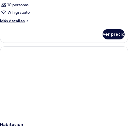
10 personas
Wifi gratuito
Más
Más detalles
detalles
sobre
Ver precio
Habitación
Habitación