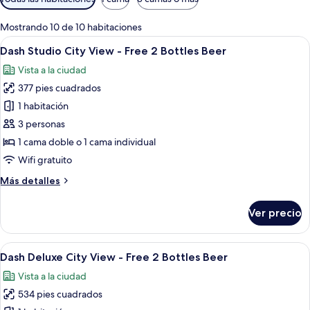
disponibles
para
Mostrando 10 de 10 habitaciones
las
Abrir
Habitación de hotel con dos camas, un 
3
Dash Studio City View - Free 2 Bottles Beer
habitaciones
todas
Vista a la ciudad
las
377 pies cuadrados
fotos
de
1 habitación
Dash
3 personas
Studio
1 cama doble o 1 cama individual
City
Wifi gratuito
View
Más
Más detalles
-
detalles
Free
sobre
Ver precio
2
Dash
Studio
Bottles
City
Abrir
Una habitación de hotel moderna con u
Beer
5
View
Dash Deluxe City View - Free 2 Bottles Beer
todas
-
Vista a la ciudad
Free
las
2
534 pies cuadrados
fotos
Bottles