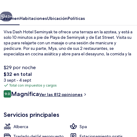
Hotel
Seminyak
erior
Siguiente
43+
Resumen
Habitaciones
Ubicación
Políticas
Viva Dash Hotel Seminyak te ofrece una terraza en la azotea, y está a
solo 10 minutos a pie de Playa de Seminyak y de Eat Street. Visita su
spa para relajarte con un masaje o una sesión de manicure y
pedicure. Por su parte, Mya, uno de sus 2 restaurantes, se
especializa en cocina asiática y abre para el desayuno, la comida y la
cena. Destacan sus 2 cafeterías, su alberca al aire libre y su bar o
lounge. A otros visitantes les encanta el personal amable.
$29 por noche
El
$32 en total
precio
3 sept - 4 sept
Alberca al aire libre y camastros
total
Total con impuestos y cargos
es
Opiniones
Magnífica
9.0
Ver las 812 opiniones
de
9.0 de 10,
$32
Servicios principales
Alberca
Spa
Traslado del/al aeropuerto
Estacionamiento gratis