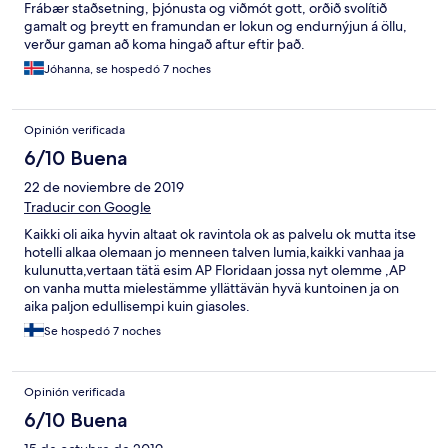
Frábær staðsetning, þjónusta og viðmót gott, orðið svolítið
gamalt og þreytt en framundan er lokun og endurnýjun á öllu,
verður gaman að koma hingað aftur eftir það.
Jóhanna, se hospedó 7 noches
Opinión verificada
6/10 Buena
22 de noviembre de 2019
Traducir con Google
Kaikki oli aika hyvin altaat ok ravintola ok as palvelu ok mutta itse
hotelli alkaa olemaan jo menneen talven lumia,kaikki vanhaa ja
kulunutta,vertaan tätä esim AP Floridaan jossa nyt olemme ,AP
on vanha mutta mielestämme yllättävän hyvä kuntoinen ja on
aika paljon edullisempi kuin giasoles.
Se hospedó 7 noches
Opinión verificada
6/10 Buena