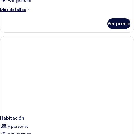
Wifi gratuito
Use)
Más
Más detalles
detalles
sobre
Ver precio
Bungalow
(Single
Use)
Habitación
9 personas