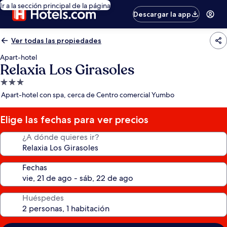
Ir a la sección principal de la página
Descargar la app
Ver todas las propiedades
Apart-hotel
Relaxia Los Girasoles
Propiedad
de
Apart-hotel con spa, cerca de Centro comercial Yumbo
3.0
estrellas
Elige las fechas para ver precios
¿A dónde quieres ir?
Fechas
Huéspedes