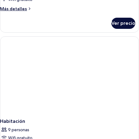
Más
Más detalles
detalles
sobre
Ver precio
Habitación
Habitación
9 personas
Wifi gratuito