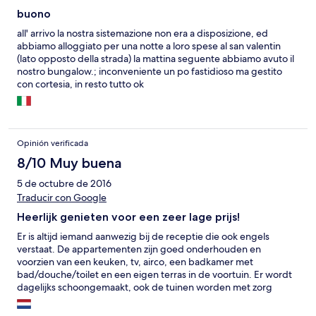
buono
all' arrivo la nostra sistemazione non era a disposizione, ed
abbiamo alloggiato per una notte a loro spese al san valentin
(lato opposto della strada) la mattina seguente abbiamo avuto il
nostro bungalow.; inconveniente un po fastidioso ma gestito
con cortesia, in resto tutto ok
Opinión verificada
8/10 Muy buena
5 de octubre de 2016
Traducir con Google
Heerlijk genieten voor een zeer lage prijs!
Er is altijd iemand aanwezig bij de receptie die ook engels
verstaat. De appartementen zijn goed onderhouden en
voorzien van een keuken, tv, airco, een badkamer met
bad/douche/toilet en een eigen terras in de voortuin. Er wordt
dagelijks schoongemaakt, ook de tuinen worden met zorg
bijgehouden. Er is een zwembad met whirlpool en bubbelbad
met daarnaast een bar en terras waar men tussen 10.00u-18.00u