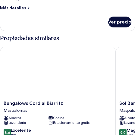
Más
Más detalles
detalles
sobre
Ver precio
Habitación
Propiedades similares
Bungalows Cordial Biarritz
Sol Barb
Bungalows
Sol
Bungalows Cordial Biarritz
Sol Ba
Cordial
Barbaca
Maspalomas
Maspal
Biarritz
Maspal
Alberca
Cocina
Alberc
Maspalomas
Lavandería
Estacionamiento gratis
Lavand
8.6
9.0
Excelente
Mag
8.6
9.0