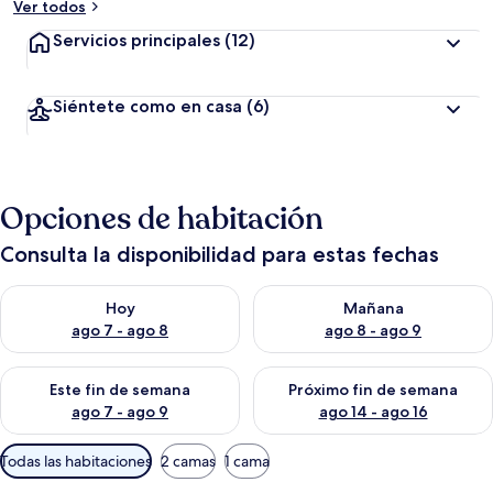
Ver todos
Servicios principales
(12)
Siéntete como en casa
(6)
Opciones de habitación
Consulta la disponibilidad para estas fechas
Consulta la disponibilidad para hoy ago 7 - ago 8
Consulta la disponibilidad pa
Hoy
Mañana
ago 7 - ago 8
ago 8 - ago 9
Consulta la disponibilidad para este fin de semana ago 7 - ag
Consulta la disponibilidad par
Este fin de semana
Próximo fin de semana
ago 7 - ago 9
ago 14 - ago 16
Filtros
Todas las habitaciones
2 camas
1 cama
disponibles