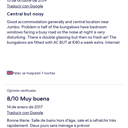
15 de octubre de 2019
Traducir con Google
Central but noisy
Good accommodation generally and central location near
Jumbo. Problem is half of the bungalows have bedroom
windows facing a busy road so the noise at night is very
disturbing. There is double glassing but then no fresh air! The
bungalows are fitted with AC BUT at €40 a week extra. Internet
and use of TV extra charge also. Sunbathing area quite small
and no sun loungers seem to be allowed outside bungalows. My
bed in Room 54 was not particularly comfortable I could feel the
springs ! Staff were friendly and helpful and standard of
bungalows was good.
Peter, se hospedó 7 noches
Opinión verificada
8/10 Muy buena
14 de enero de 2017
Traducir con Google
Bonne literie. Salle de bains hors d'âge, sale et à rafraîchir très
rapidement. Deux jours sans ménage à prévoir