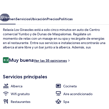
Girasoles
erior
Siguiente
76+
Resumen
Servicios
Ubicación
Precios
Políticas
Relaxia Los Girasoles está a solo cinco minutos en auto de Centro
comercial Yumbo y de Dunas de Maspalomas. Regálate un
momento de relax con un masaje en su spa y recárgate de energías
en el restaurante. Entre sus servicios e instalaciones encontrarás una
alberca al aire libre y un bar junto a la alberca. Además, sus
habitaciones cuentan con refrigerador y microondas.
Opiniones
Muy buena
8.2
Ver las 35 opiniones
8.2 de 10,
Alberca al aire libre
Servicios principales
Alberca
Cocineta
Wifi gratuito
Aire acondicionado
Restaurantes
Spa