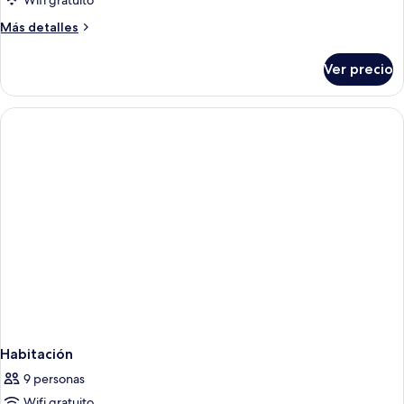
Wifi gratuito
Más
Más detalles
detalles
sobre
Ver precio
Habitación
Habitación
9 personas
Wifi gratuito