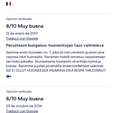
Opinión verificada
8/10 Muy buena
12 de enero de 2017
Traducir con Google
Perustason bungalow, huoneistojen taso vaihteleva
Saimme ensin huoneen no. 7, joka oli rivin viimeisin ja ainon aina
varjossa ollut huoneisto. Viereinen hotelli onnistuu varjostamaan
sen koko päiväksi. Seurauksena huoneisto oli erittäin kylmä ja
kostea. Älysimme pyytää yövahdilta ilmastointilaitteet säätimet
(SE EI OLLUT HUONEESSA VALMIINA EIKÄ RESPA TARJONNUT
SITÄ TULLESSA), jolla saimme lämmityksen aikaan. Pyysimme
kuitenkin kosteusvaurioiden takia huoneen vaihtoa, joka
onnistuin 3 pv:niin jälkeen. Saamamme huone 17 oli lämmin ja
aurinkoinen. Ero oli merkittävä.
Opinión verificada
8/10 Muy buena
29 de octubre de 2016
Traducir con Google