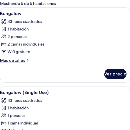
para
Mostrando 5 de 5 habitaciones
las
Abrir
Una sala de estar moderna con comedo
35
Bungalow
habitaciones
todas
431 pies cuadrados
las
1 habitación
fotos
de
2 personas
Bungalow
2 camas individuales
Wifi gratuito
Más
Más detalles
detalles
sobre
Ver precio
Bungalow
Abrir
Una sala de estar moderna con comedo
37
Bungalow (Single Use)
todas
431 pies cuadrados
las
1 habitación
fotos
de
1 persona
Bungalow
1 cama individual
(Single