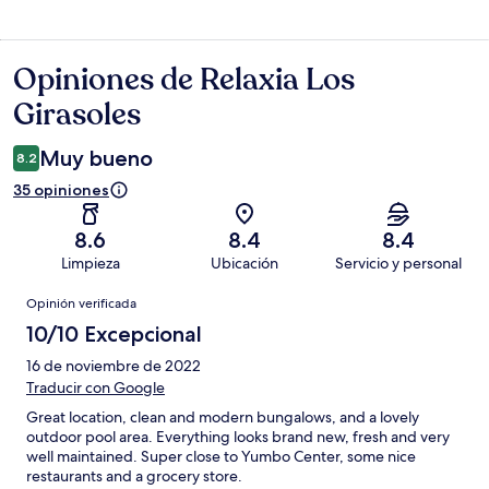
Opiniones de Relaxia Los
Opiniones
Girasoles
Muy bueno
8.2
35 opiniones
8.6
8.4
8.4
Limpieza
Ubicación
Servicio y personal
Opiniones
Opinión verificada
10/10 Excepcional
16 de noviembre de 2022
Traducir con Google
Great location, clean and modern bungalows, and a lovely
outdoor pool area. Everything looks brand new, fresh and very
well maintained. Super close to Yumbo Center, some nice
restaurants and a grocery store.