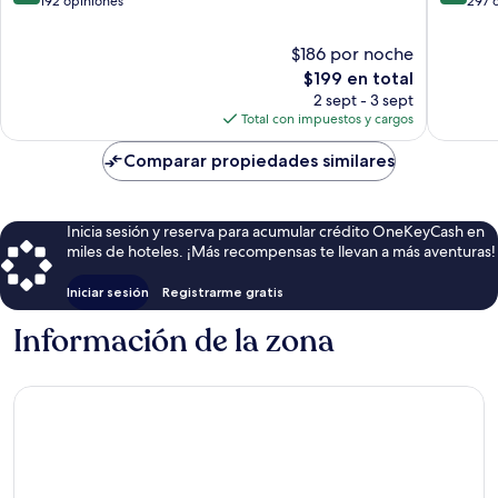
de
de
192 opiniones
297 
10,
10,
Excelente,
Magnífi
$186 por noche
192
297
El
$199 en total
opiniones
opinion
precio
2 sept - 3 sept
actual
Total con impuestos y cargos
es
de
Comparar propiedades similares
$199
Inicia sesión y reserva para acumular crédito OneKeyCash en
miles de hoteles. ¡Más recompensas te llevan a más aventuras!
Iniciar sesión
Registrarme gratis
Información de la zona