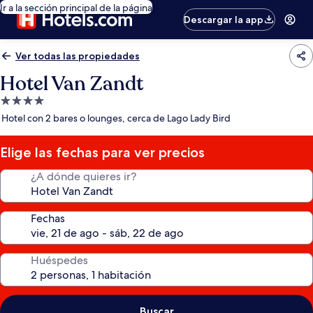
Ir a la sección principal de la página
Descargar la app
Ver todas las propiedades
Hotel Van Zandt
Propiedad
de
Hotel con 2 bares o lounges, cerca de Lago Lady Bird
4.0
estrellas
Elige las fechas para ver precios
¿A dónde quieres ir?
Fechas
Huéspedes
Buscar