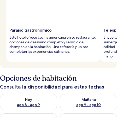
Paraíso gastronómico
Te esp
Este hotel ofrece cocina americana en su restaurante,
Envuelto
opciones de desayuno completo y servicio de
sumerge
champán en la habitación. Una cafetería y un bar
calidad.
completan las experiencias culinarias.
profundo
mano.
Opciones de habitación
Consulta la disponibilidad para estas fechas
Consulta la disponibilidad para hoy ago 8 - ago 9
Consulta la disponibilidad pa
Hoy
Mañana
ago 8 - ago 9
ago 9 - ago 10
Consulta la disponibilidad para este fin de semana ago 14 - ag
Consulta la disponibilidad pa