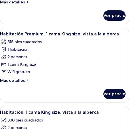
Más
Más detalles
cama
detalles
King
sobre
Ver precio
Habitación,
size
1
cama
Abrir
Ropa de cama de alta calidad y miniba
10
King
Habitación Premium, 1 cama King size, vista a la alberca
todas
size
515 pies cuadrados
las
1 habitación
fotos
de
2 personas
Habitación
1 cama King size
Premium,
Wifi gratuito
1
Más
Más detalles
cama
detalles
King
sobre
Ver precio
Habitación
size,
Premium,
vista
1
Abrir
Habitación de hotel con una cama grande
a
9
cama
Habitación, 1 cama King size, vista a la alberca
todas
la
King
330 pies cuadrados
size,
las
alberca
vista
2 personas
fotos