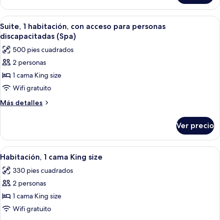
con
2
acceso
camas
Abrir
Una habitación de hotel compacta con 
9
para
Queen
Suite, 1 habitación, con acceso para personas
todas
size,
personas
discapacitadas (Spa)
con
las
discapacitadas
500 pies cuadrados
acceso
fotos
para
2 personas
de
personas
1 cama King size
Suite,
discapacitadas
1
Wifi gratuito
habitación,
Más
Más detalles
con
detalles
sobre
acceso
Ver precio
Suite,
para
1
personas
habitación,
Abrir
Habitación de hotel con una cama grand
10
discapacitadas
con
Habitación, 1 cama King size
todas
acceso
(Spa)
330 pies cuadrados
para
las
personas
2 personas
fotos
discapacitadas
de
1 cama King size
(Spa)
Habitación,
Wifi gratuito
1