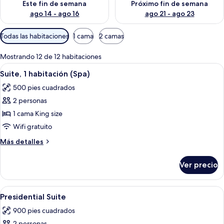
Este fin de semana
Próximo fin de semana
ago 14 - ago 16
ago 21 - ago 23
Filtros
Todas las habitaciones
1 cama
2 camas
disponibles
para
Mostrando 12 de 12 habitaciones
las
Abrir
Una habitación de hotel compacta con 
8
Suite, 1 habitación (Spa)
habitaciones
todas
500 pies cuadrados
las
2 personas
fotos
de
1 cama King size
Suite,
Wifi gratuito
1
Más
Más detalles
habitación
detalles
(Spa)
sobre
Ver precio
Suite,
1
habitación
Abrir
Una cama con dosel de madera, dos mes
10
(Spa)
Presidential Suite
todas
900 pies cuadrados
las
2 personas