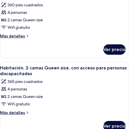
todas
Queen
360 pies cuadrados
size
las
4 personas
fotos
de
2 camas Queen size
Habitación,
Wifi gratuito
2
Más
Más detalles
camas
detalles
Queen
sobre
Ver precio
Habitación,
size
2
camas
Abrir
Habitación de hotel con dos camas, un 
10
Queen
Habitación, 2 camas Queen size, con acceso para personas
todas
size
discapacitadas
las
365 pies cuadrados
fotos
4 personas
de
2 camas Queen size
Habitación,
2
Wifi gratuito
camas
Más
Más detalles
Queen
detalles
sobre
size,
Ver precio
Habitación,