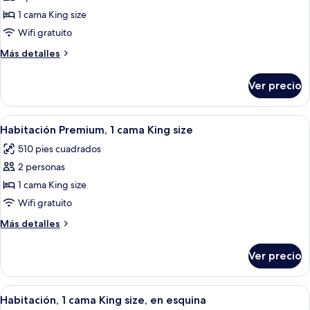
a
de
1 cama King size
la
Habitación,
alberca
Wifi gratuito
1
Más
Más detalles
cama
detalles
King
sobre
Ver precio
Habitación,
size,
1
vista
cama
Abrir
Una habitación de hotel con una cama g
a
9
King
Habitación Premium, 1 cama King size
todas
size,
la
510 pies cuadrados
vista
las
alberca
a
2 personas
fotos
la
de
1 cama King size
alberca
Habitación
Wifi gratuito
Premium,
Más
Más detalles
1
detalles
cama
sobre
Ver precio
Habitación
King
Premium,
size
1
Abrir
Habitación de hotel con una cama grande
10
cama
Habitación, 1 cama King size, en esquina
todas
King