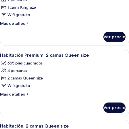
fotos
de
1 cama King size
Presidential
Wifi gratuito
Suite
Más
Más detalles
detalles
sobre
Ver precio
Presidential
Suite
Abrir
Habitación de hotel con dos camas, ca
9
Habitación Premium, 2 camas Queen size
todas
655 pies cuadrados
las
4 personas
fotos
de
2 camas Queen size
Habitación
Wifi gratuito
Premium,
Más
Más detalles
2
detalles
camas
sobre
Ver precio
Habitación
Queen
Premium,
size
2
Abrir
Habitación de hotel con dos camas, un 
11
camas
Habitación, 2 camas Queen size