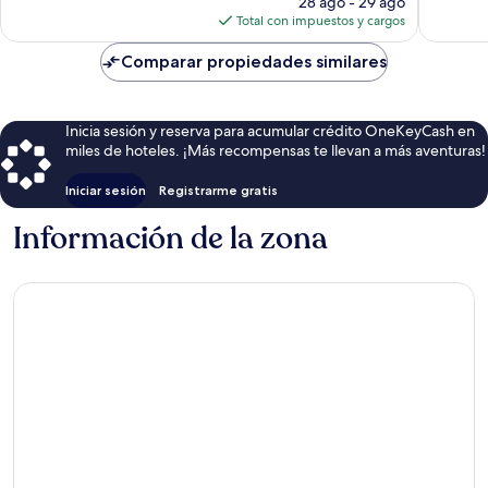
opiniones
opinion
28 ago - 29 ago
actual
Total con impuestos y cargos
es
de
Comparar propiedades similares
$287
Inicia sesión y reserva para acumular crédito OneKeyCash en
miles de hoteles. ¡Más recompensas te llevan a más aventuras!
Iniciar sesión
Registrarme gratis
Información de la zona