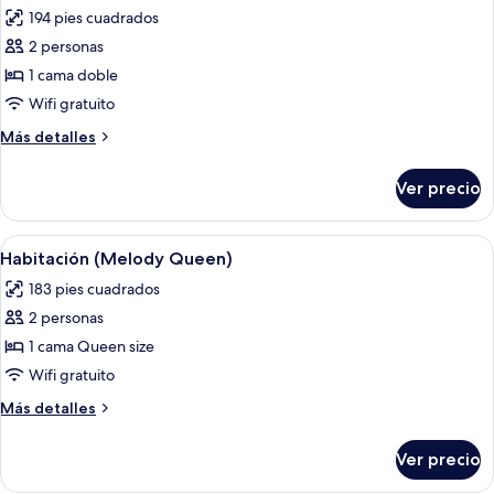
todas
individuales
use)
194 pies cuadrados
(Harmony,
las
Plus,
2 personas
fotos
Quadruple
de
1 cama doble
use)
Habitación
Wifi gratuito
doble
Más
Más detalles
(Melody)
detalles
sobre
Ver precio
Habitación
doble
(Melody)
Abrir
Habitación de hotel con una cama grand
4
Habitación (Melody Queen)
todas
183 pies cuadrados
las
2 personas
fotos
de
1 cama Queen size
Habitación
Wifi gratuito
(Melody
Más
Más detalles
Queen)
detalles
sobre
Ver precio
Habitación
(Melody