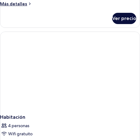
1
Más
Más detalles
cama
detalles
matrimonial
sobre
Ver precio
Habitación
o
económica
2
con
individuales
1
cama
matrimonial
o
2
individuales
Habitación
4 personas
Wifi gratuito