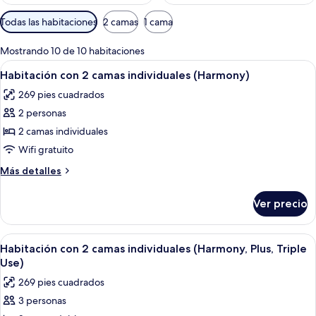
Filtros
Todas las habitaciones
2 camas
1 cama
disponibles
para
Mostrando 10 de 10 habitaciones
las
Abrir
Habitación de hotel con dos camas, u
5
Habitación con 2 camas individuales (Harmony)
habitaciones
todas
269 pies cuadrados
las
2 personas
fotos
de
2 camas individuales
Habitación
Wifi gratuito
con
Más
Más detalles
2
detalles
camas
sobre
Ver precio
Habitación
individuales
con
(Harmony)
2
Abrir
Una habitación de hotel con dos camas,
5
camas
Habitación con 2 camas individuales (Harmony, Plus, Triple
todas
individuales
Use)
(Harmony)
las
269 pies cuadrados
fotos
3 personas
de