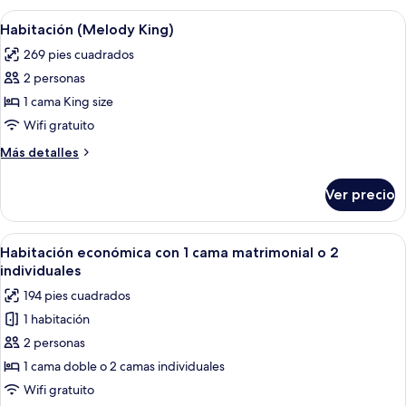
Queen)
Abrir
Una habitación de hotel moderna con u
5
Habitación (Melody King)
todas
269 pies cuadrados
las
2 personas
fotos
de
1 cama King size
Habitación
Wifi gratuito
(Melody
Más
Más detalles
King)
detalles
sobre
Ver precio
Habitación
(Melody
King)
Abrir
Habitación de hotel con dos camas, u
5
Habitación económica con 1 cama matrimonial o 2
todas
individuales
las
194 pies cuadrados
fotos
1 habitación
de
2 personas
Habitación
económica
1 cama doble o 2 camas individuales
con
Wifi gratuito