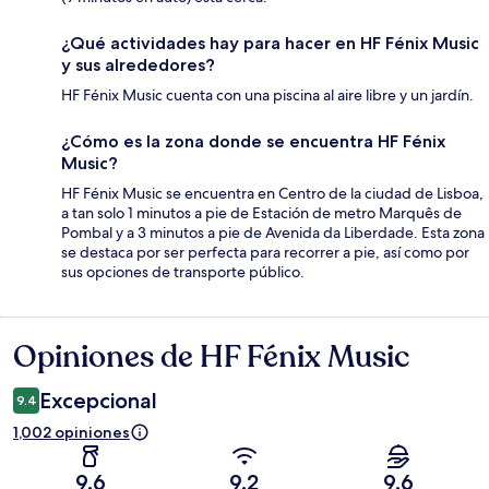
¿Qué actividades hay para hacer en HF Fénix Music
y sus alrededores?
HF Fénix Music cuenta con una piscina al aire libre y un jardín.
¿Cómo es la zona donde se encuentra HF Fénix
Music?
HF Fénix Music se encuentra en Centro de la ciudad de Lisboa,
a tan solo 1 minutos a pie de Estación de metro Marquês de
Pombal y a 3 minutos a pie de Avenida da Liberdade. Esta zona
se destaca por ser perfecta para recorrer a pie, así como por
sus opciones de transporte público.
Opiniones de HF Fénix Music
Opiniones
Excepcional
9.4
1,002 opiniones
9.6
9.2
9.6