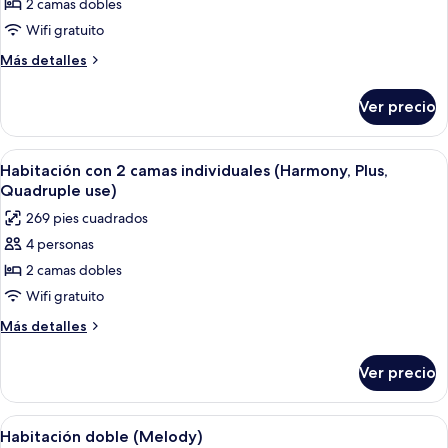
2 camas dobles
Habitación
con
Wifi gratuito
2
Más
Más detalles
camas
detalles
sobre
individuales
Ver precio
Habitación
(Harmony,
con
Plus,
2
Abrir
Una habitación de hotel con dos camas,
5
Triple
camas
Habitación con 2 camas individuales (Harmony, Plus,
todas
individuales
Use)
Quadruple use)
(Harmony,
las
269 pies cuadrados
Plus,
fotos
Triple
4 personas
de
Use)
2 camas dobles
Habitación
con
Wifi gratuito
2
Más
Más detalles
camas
detalles
sobre
individuales
Ver precio
Habitación
(Harmony,
con
Plus,
2
Abrir
Una habitación de hotel moderna con un
5
Quadruple
camas
Habitación doble (Melody)