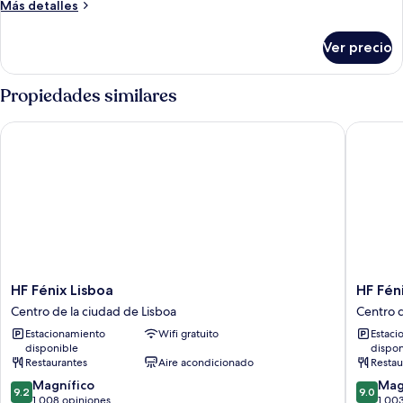
Más
Más detalles
detalles
sobre
Ver precio
Habitación
Propiedades similares
HF Fénix Lisboa
HF Fénix
HF
HF
HF Fénix Lisboa
HF Fén
Fénix
Fénix
Centro de la ciudad de Lisboa
Centro d
Lisboa
Urban
Estacionamiento
Wifi gratuito
Estaci
Centro
Centro
disponible
dispon
de
de
Restaurantes
Aire acondicionado
Restau
la
la
9.2
9.0
ciudad
Magnífico
ciudad
Mag
9.2
9.0
de
de
de
1,008 opiniones
de
1,00