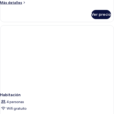
Más
Más detalles
detalles
sobre
Ver precio
Habitación
Habitación
4 personas
Wifi gratuito