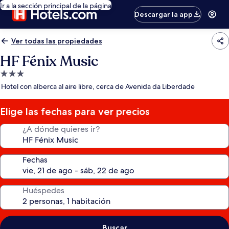
Ir a la sección principal de la página
Descargar la app
Ver todas las propiedades
HF Fénix Music
Propiedad
de
Hotel con alberca al aire libre, cerca de Avenida da Liberdade
3.0
estrellas
Elige las fechas para ver precios
¿A dónde quieres ir?
Fechas
Huéspedes
Buscar