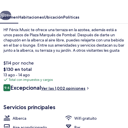
Music
erior
Siguiente
39+
Resumen
Habitaciones
Ubicación
Políticas
HF Fénix Music te ofrece una terraza en la azotea, además está a
unos pasos de Plaza Marquês de Pombal. Después de darte un
chapuzón en la alberca al aire libre, puedes relajarte con una bebida
en el bar o lounge. Entre sus amenidades y servicios destacan su bar
junto a la alberca, su terraza y su jardín. A otros visitantes les gusta
que la propiedad está a una corta distancia a pie de opciones de
transporte público: Estación de metro Marquês de Pombal está a
$114 por noche
unos pasos y Parada de tranvía y autobús de Rua Conselheiro
El
$130 en total
Fernando Sousa está a 9 minutos.
precio
13 ago - 14 ago
Alberca al aire libre
total
Total con impuestos y cargos
es
Opiniones
Excepcional
9.4
Ver las 1,002 opiniones
de
9.4 de 10,
$130
Servicios principales
Alberca
Wifi gratuito
Aire acondicionado
Bar