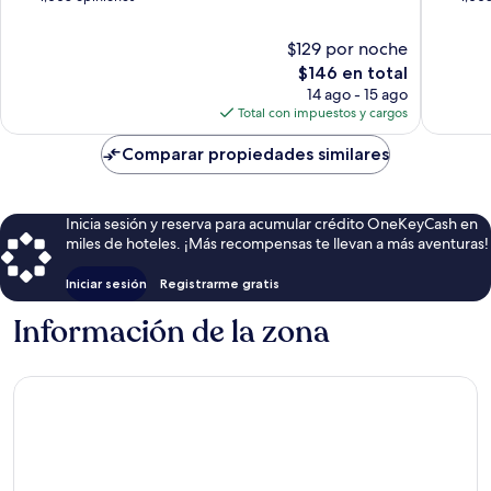
10,
10,
Lisboa
Lisboa
Magnífico,
Magnífi
$129 por noche
1,008
1,003
El
$146 en total
opiniones
opinion
precio
14 ago - 15 ago
actual
Total con impuestos y cargos
es
de
Comparar propiedades similares
$146
Inicia sesión y reserva para acumular crédito OneKeyCash en
miles de hoteles. ¡Más recompensas te llevan a más aventuras!
Iniciar sesión
Registrarme gratis
Información de la zona