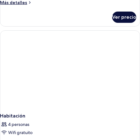
Más
Más detalles
detalles
sobre
Ver precio
Habitación
Habitación
4 personas
Wifi gratuito