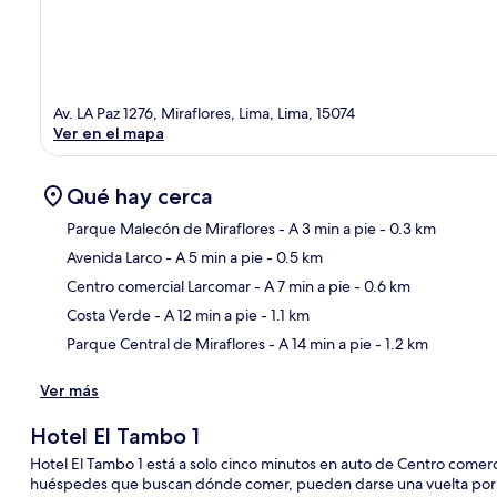
Av. LA Paz 1276, Miraflores, Lima, Lima, 15074
Ver en el mapa
Qué hay cerca
Parque Malecón de Miraflores
- A 3 min a pie
- 0.3 km
Avenida Larco
- A 5 min a pie
- 0.5 km
Sec
Centro comercial Larcomar
- A 7 min a pie
- 0.6 km
Costa Verde
- A 12 min a pie
- 1.1 km
Parque Central de Miraflores
- A 14 min a pie
- 1.2 km
Ver más
Hotel El Tambo 1
Hotel El Tambo 1 está a solo cinco minutos en auto de Centro comerc
huéspedes que buscan dónde comer, pueden darse una vuelta por la 