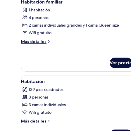
8
Habitación familiar
todas
1 habitación
las
4 personas
fotos
de
2 camas individuales grandes y 1 cama Queen size
Habitación
Wifi gratuito
familiar
Más
Más detalles
detalles
sobre
Habitación
familiar
Ver preci
Abrir
Habitación de hotel con dos c
8
Habitación
todas
139 pies cuadrados
las
3 personas
fotos
de
3 camas individuales
Habitación
Wifi gratuito
Más
Más detalles
detalles