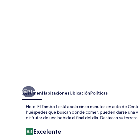
Tambo
1
71+
Resumen
Habitaciones
Ubicación
Políticas
Hotel El Tambo 1 está a solo cinco minutos en auto de Cent
huéspedes que buscan dónde comer, pueden darse una vuelta
disfrutar de una bebida al final del día. Destacan su terraza 
Opiniones
Excelente
8.8
8.8 de 10,