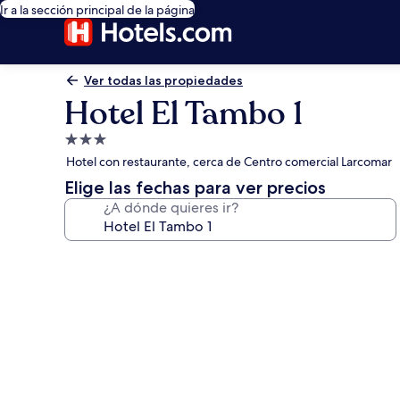
Ir a la sección principal de la página
Ver todas las propiedades
Hotel El Tambo 1
Propiedad
de
Hotel con restaurante, cerca de Centro comercial Larcomar
3.0
Elige las fechas para ver precios
estrellas
¿A dónde quieres ir?
Galería
de
fotos
de
Hotel
El