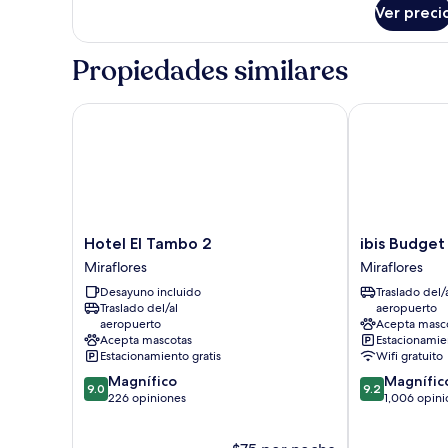
sobre
Ver preci
Habitación
Propiedades similares
Hotel El Tambo 2
ibis Budget L
Hotel
ibis
Hotel El Tambo 2
ibis Budget
El
Budget
Miraflores
Miraflores
Tambo
Lima
Desayuno incluido
Traslado del/
2
Miraflores
Traslado del/al
aeropuerto
Miraflores
Miraflores
aeropuerto
Acepta masc
Acepta mascotas
Estacionamien
Estacionamiento gratis
Wifi gratuito
9.0
9.2
Magnífico
Magnífic
9.0
9.2
de
de
226 opiniones
1,006 opini
10,
10,
Magnífico,
Magnífico,