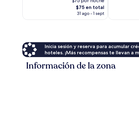
$75 por noche
226
1,006
opiniones
El
opiniones
$75 en total
precio
31 ago - 1 sept
actual
es
de
$75
Inicia sesión y reserva para acumular c
hoteles. ¡Más recompensas te llevan a m
Información de la zona