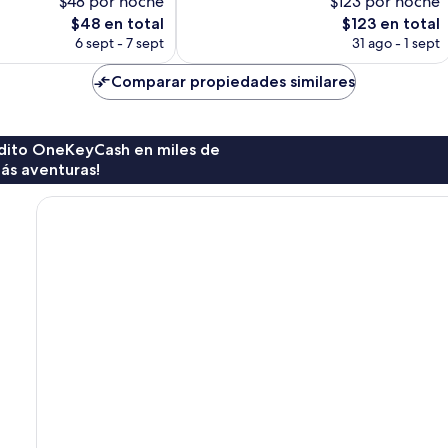
$48 por noche
$123 por noche
979
El
opiniones
El
$48 en total
$123 en total
precio
precio
6 sept - 7 sept
31 ago - 1 sept
actual
actual
es
es
Comparar propiedades similares
de
de
$48
$123
rédito OneKeyCash en miles de
ás aventuras!