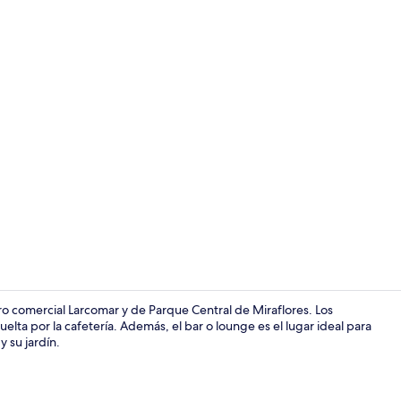
Desayuno par
ro comercial Larcomar y de Parque Central de Miraflores. Los
 por la cafetería. Además, el bar o lounge es el lugar ideal para
y su jardín.
Sala de estar