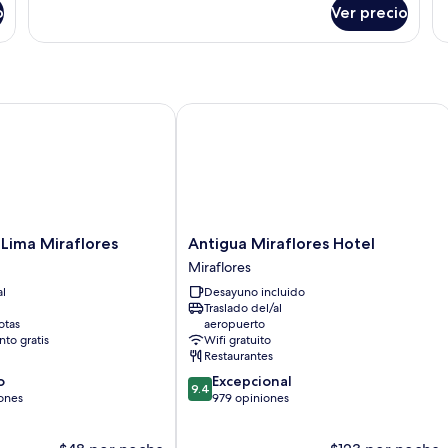
sobre
so
o
Ver precio
Habitación
Ha
ima Miraflores
Antigua Miraflores Hotel
Antigua
 Lima Miraflores
Antigua Miraflores Hotel
Miraflores
Miraflores
Hotel
al
Desayuno incluido
Miraflores
Traslado del/al
otas
aeropuerto
to gratis
Wifi gratuito
Restaurantes
9.4
o
Excepcional
9.4
de
ones
979 opiniones
10,
Excepcional,