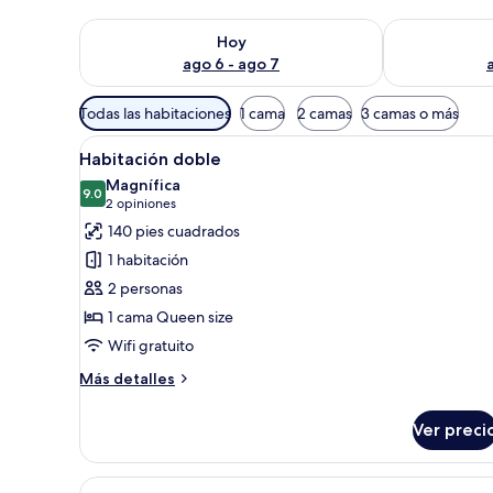
Consulta la disponibilidad para hoy ago 6 - ago 7
Consulta la d
Hoy
ago 6 - ago 7
Filtros
Todas las habitaciones
1 cama
2 camas
3 camas o más
disponibles
Abrir
Una habitación de hotel con un
para
4
Habitación doble
todas
las
Magnífica
las
9.0
habitaciones
9.0 de 10
(2
2 opiniones
fotos
opiniones)
140 pies cuadrados
de
1 habitación
Habitación
2 personas
doble
1 cama Queen size
Wifi gratuito
Más
Más detalles
detalles
sobre
Ver preci
Habitación
doble
Abrir
Habitación de hotel con dos ca