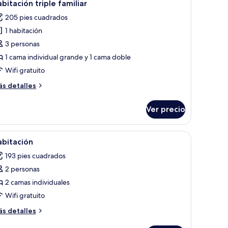
5
bitación triple familiar
odas
mas
205 pies cuadrados
dividuales
s
1 habitación
otos
e
3 personas
abitación
1 cama individual grande y 1 cama doble
iple
Wifi gratuito
miliar
ás
s detalles
talles
bre
Ver precio
bitación
iple
miliar
dicionado en la pared.
ación y escritorio
brir
Edredón, caja de seguridad en la habitación y 
5
abitación
odas
193 pies cuadrados
s
2 personas
otos
e
2 camas individuales
abitación
Wifi gratuito
ás
s detalles
talles