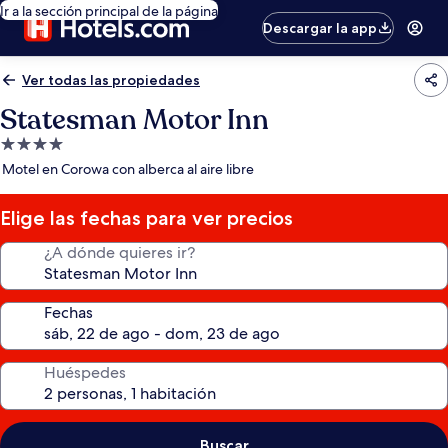
Ir a la sección principal de la página
Descargar la app
Ver todas las propiedades
Statesman Motor Inn
Propiedad
de
Motel en Corowa con alberca al aire libre
4.0
estrellas
Elige las fechas para ver precios
¿A dónde quieres ir?
Fechas
Huéspedes
Buscar