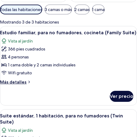
Filtros
Todas las habitaciones
3 camas o más
2 camas
1 cama
disponibles
para
Mostrando 3 de 3 habitaciones
las
Abrir
Una habitación de hotel con una cama, u
14
Estudio familiar, para no fumadores, cocineta (Family Suite)
habitaciones
todas
Vista al jardín
las
366 pies cuadrados
fotos
de
4 personas
Estudio
1 cama doble y 2 camas individuales
familiar,
Wifi gratuito
para
Más
Más detalles
no
detalles
fumadores,
sobre
Ver precio
Estudio
cocineta
familiar,
(Family
para
Abrir
Habitación de hotel con dos camas, un 
Suite)
10
no
Suite estándar, 1 habitación, para no fumadores (Twin
todas
fumadores,
Suite)
cocineta
las
Vista al jardín
(Family
fotos
Suite)