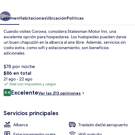
Inn
erior
Siguiente
51+
Resumen
Habitaciones
Ubicación
Políticas
Cuando visites Corowa, considera Statesman Motor Inn, una
excelente opción para hospedarse. Los huéspedes pueden darse
un buen chapuzón en la alberca al aire libre. Además, servicios sin
costo extra, como wifi y estacionamiento, son beneficios
adicionales.
$78 por noche
El
$86 en total
precio
21 ago - 22 ago
Áreas de la propiedad
total
Total con impuestos y cargos
es
Opiniones
Excelente
8.8
Ver las 213 opiniones
de
8.8 de 10,
$86
Servicios principales
Alberca
Traslado del/al aeropuerto
Estacionamiento gratis
Wifi gratuito