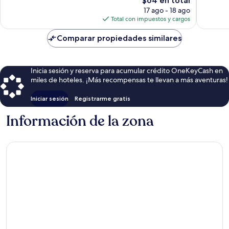
$64 en total
opiniones
opinion
precio
17 ago - 18 ago
actual
Total con impuestos y cargos
es
de
Comparar propiedades similares
$64
Inicia sesión y reserva para acumular crédito OneKeyCash en
miles de hoteles. ¡Más recompensas te llevan a más aventuras!
Iniciar sesión
Registrarme gratis
Información de la zona