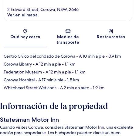
2 Edward Street, Corowa, NSW, 2646
Ver en el mapa
Sección del mapa
Qué hay cerca
Medios de
Restaurantes
transporte
Centro Cívico del condado de Corowa
- A 10 min a pie
- 0.9 km
Corowa Library
- A 12 min a pie
- 1.1 km
Federation Museum
- A 12 min a pie
- 1.1 km
Corowa Hospital
- A 17 min a pie
- 1.5 km
Whitehead Street Wetlands
- A 2 min en auto
- 1.9 km
Información de la propiedad
Statesman Motor Inn
Cuando visites Corowa, considera Statesman Motor Inn, una excelente
opción para hospedarse. Los huéspedes pueden darse un buen