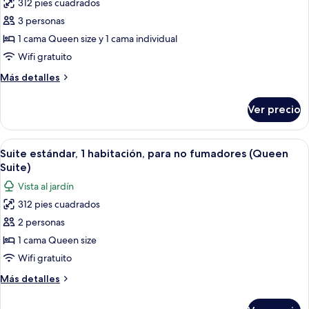
312 pies cuadrados
de
3 personas
Suite
estándar,
1 cama Queen size y 1 cama individual
1
Wifi gratuito
habitación,
Más
Más detalles
para
detalles
no
sobre
Ver precio
Suite
fumadores
estándar,
(Twin
1
Abrir
Habitación de hotel con pared de ladr
Suite)
9
habitación,
Suite estándar, 1 habitación, para no fumadores (Queen
todas
para
Suite)
no
las
Vista al jardín
fumadores
fotos
(Twin
312 pies cuadrados
de
Suite)
2 personas
Suite
estándar,
1 cama Queen size
1
Wifi gratuito
habitación,
Más
Más detalles
para
detalles
no
sobre