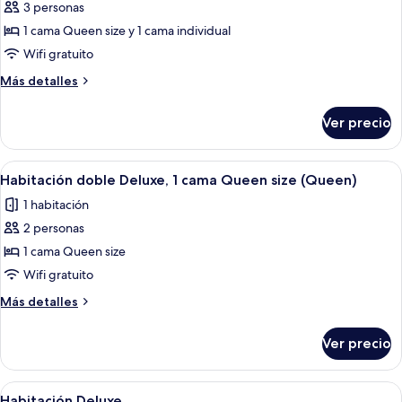
3 personas
de
1 cama Queen size y 1 cama individual
Habitación
Deluxe
Wifi gratuito
con
Más
Más detalles
2
detalles
sobre
camas
Ver precio
Habitación
individuales
Deluxe
(Deluxe
con
Abrir
Ropa de cama de alta calidad y insono
11
Room,
2
Habitación doble Deluxe, 1 cama Queen size (Queen)
todas
camas
Queen
1 habitación
individuales
las
plus
(Deluxe
2 personas
fotos
1
Room,
de
1 cama Queen size
Queen
single)
Habitación
plus
Wifi gratuito
1
doble
Más
Más detalles
single)
Deluxe,
detalles
1
sobre
Ver precio
Habitación
cama
doble
Queen
Deluxe,
Abrir
Una habitación de hotel con una cama
size
7
1
Habitación Deluxe