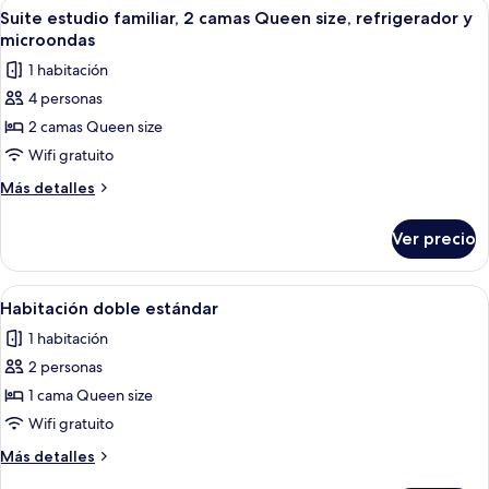
Abrir
Una habitación de hotel con dos cama
5
Suite estudio familiar, 2 camas Queen size, refrigerador y
todas
microondas
las
1 habitación
fotos
4 personas
de
2 camas Queen size
Suite
estudio
Wifi gratuito
familiar,
Más
Más detalles
2
detalles
sobre
camas
Ver precio
Suite
Queen
estudio
size,
familiar,
Abrir
Ropa de cama de alta calidad y insono
1
refrigerador
2
Habitación doble estándar
todas
camas
y
1 habitación
Queen
las
microondas
size,
2 personas
fotos
refrigerador
de
1 cama Queen size
y
Habitación
microondas
Wifi gratuito
doble
Más
Más detalles
estándar
detalles