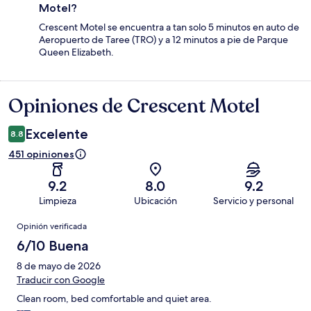
Motel?
Crescent Motel se encuentra a tan solo 5 minutos en auto de
Aeropuerto de Taree (TRO) y a 12 minutos a pie de Parque
Queen Elizabeth.
Opiniones de Crescent Motel
Opiniones
Excelente
8.8
451 opiniones
9.2
8.0
9.2
Limpieza
Ubicación
Servicio y personal
Opiniones
Opinión verificada
6/10 Buena
8 de mayo de 2026
Traducir con Google
Clean room, bed comfortable and quiet area.