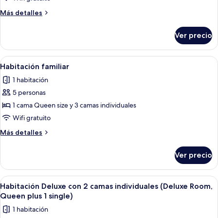
Family
Studio
Más
Más detalles
detalles
Suite,
sobre
2
Ver precio
Family
Queen
Studio
Beds,
Suite,
Abrir
Habitación de hotel con dos camas, un s
8
2
Refrigerator
Habitación familiar
todas
Queen
&
1 habitación
Beds,
las
Microwave
Refrigerator
5 personas
fotos
&
de
1 cama Queen size y 3 camas individuales
Microwave
Habitación
Wifi gratuito
familiar
Más
Más detalles
detalles
sobre
Ver precio
Habitación
familiar
Abrir
Una habitación de hotel con dos cama
8
Habitación Deluxe con 2 camas individuales (Deluxe Room,
todas
Queen plus 1 single)
las
1 habitación
fotos