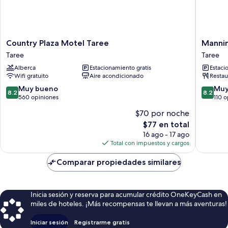
Country
Mannin
Country Plaza Motel Taree
Mannin
Plaza
River
Taree
Taree
Motel
Motel
Alberca
Estacionamiento gratis
Estaci
Taree
Taree
Wifi gratuito
Aire acondicionado
Restau
Taree
8.2
8.2
Muy bueno
Muy
8.2
8.2
de
de
560 opiniones
110 
10,
10,
$70 por noche
Muy
Muy
El
$77 en total
bueno,
bueno,
precio
560
110
16 ago - 17 ago
actual
opiniones
opinion
Total con impuestos y cargos
es
de
Comparar propiedades similares
$77
Inicia sesión y reserva para acumular crédito OneKeyCash en
miles de hoteles. ¡Más recompensas te llevan a más aventuras!
Iniciar sesión
Registrarme gratis