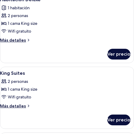
todas
cama
(Queen)
1 habitación
Queen
las
size
2 personas
fotos
(Queen)
de
1 cama King size
Habitación
Wifi gratuito
Deluxe
Más
Más detalles
detalles
sobre
Ver precio
Habitación
Deluxe
Abrir
Habitación de hotel con cama, dos mes
8
King Suites
todas
2 personas
las
1 cama King size
fotos
de
Wifi gratuito
King
Más
Más detalles
Suites
detalles
sobre
Ver precio
King
Suites