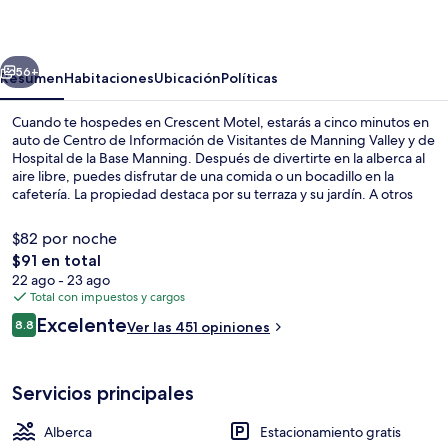
erior
Siguiente
56+
Resumen
Habitaciones
Ubicación
Políticas
Cuando te hospedes en Crescent Motel, estarás a cinco minutos en
auto de Centro de Información de Visitantes de Manning Valley y de
Hospital de la Base Manning. Después de divertirte en la alberca al
aire libre, puedes disfrutar de una comida o un bocadillo en la
cafetería. La propiedad destaca por su terraza y su jardín. A otros
visitantes les encanta el personal amable.
$82 por noche
El
$91 en total
precio
22 ago - 23 ago
Vista frontal de la propiedad
total
Total con impuestos y cargos
es
Opiniones
Excelente
8.8
Ver las 451 opiniones
de
8.8 de 10,
$91
Servicios principales
Alberca
Estacionamiento gratis