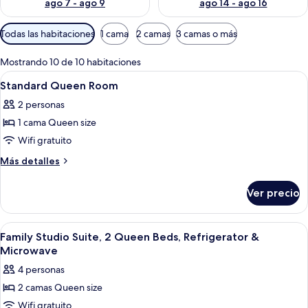
ago 7 - ago 9
ago 14 - ago 16
Filtros
Todas las habitaciones
1 cama
2 camas
3 camas o más
disponibles
para
Mostrando 10 de 10 habitaciones
las
Abrir
Una habitación de hotel con cama, escr
6
Standard Queen Room
habitaciones
todas
2 personas
las
1 cama Queen size
fotos
de
Wifi gratuito
Standard
Más
Más detalles
Queen
detalles
sobre
Room
Ver precio
Standard
Queen
Room
Abrir
Habitación de hotel con dos camas, un
5
Family Studio Suite, 2 Queen Beds, Refrigerator &
todas
Microwave
las
4 personas
fotos
2 camas Queen size
de
Wifi gratuito