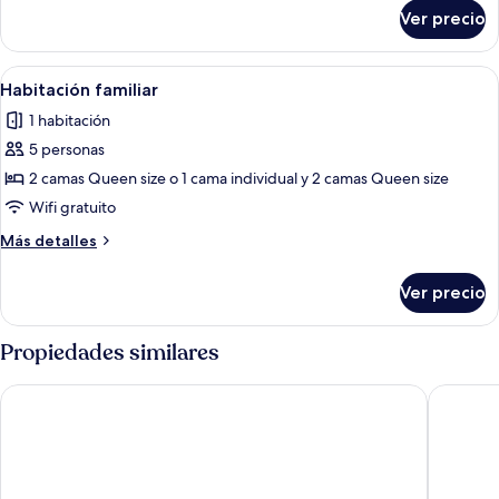
sobre
Ver precio
Habitación
doble
estándar
Abrir
Habitación de hotel con dos camas, un s
1
Habitación familiar
todas
1 habitación
las
5 personas
fotos
de
2 camas Queen size o 1 cama individual y 2 camas Queen size
Habitación
Wifi gratuito
familiar
Más
Más detalles
detalles
sobre
Ver precio
Habitación
familiar
Propiedades similares
Country Plaza Motel Taree
Manning 