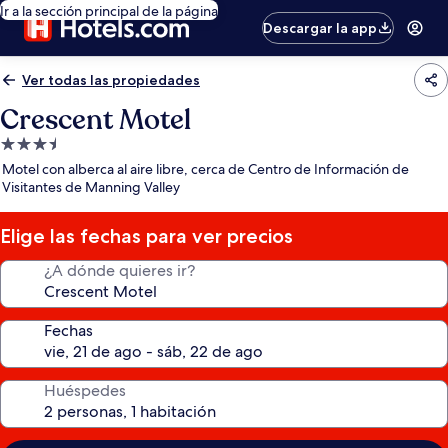
Ir a la sección principal de la página
Descargar la app
Ver todas las propiedades
Crescent Motel
Propiedad
de
Motel con alberca al aire libre, cerca de Centro de Información de
3.5
Visitantes de Manning Valley
estrellas
Elige las fechas para ver precios
¿A dónde quieres ir?
Fechas
Huéspedes