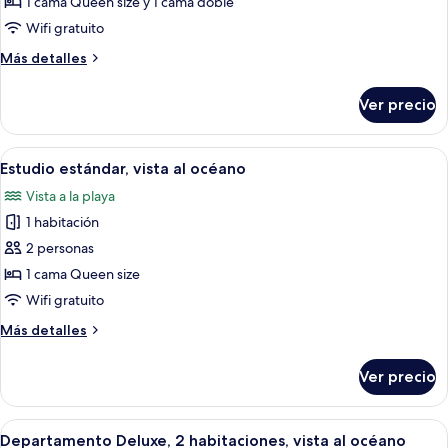
de
1 cama Queen size y 1 cama doble
Departamento
Wifi gratuito
Deluxe,
Más
Más detalles
2
detalles
habitaciones,
sobre
Ver precio
Departamento
vista
Deluxe,
a
2
Abrir
Una habitación de hotel con cama, sofá
la
4
habitaciones,
Estudio estándar, vista al océano
todas
vista
alberca
Vista a la playa
a
las
la
1 habitación
fotos
alberca
de
2 personas
Estudio
1 cama Queen size
estándar,
Wifi gratuito
vista
Más
Más detalles
al
detalles
océano
sobre
Ver precio
Estudio
estándar,
vista
Abrir
Una cama bien hecha con una almohada
7
al
Departamento Deluxe, 2 habitaciones, vista al océano