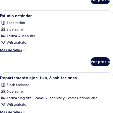
Habitación
fumadores
ejecutiva,
para
Abrir
Una habitación de hotel moderna con so
4
no
Estudio estándar
todas
fumadores
1 habitación
las
2 personas
fotos
de
1 cama Queen size
Estudio
Wifi gratuito
estándar
Más
Más detalles
detalles
sobre
Ver precio
Estudio
estándar
Abrir
Habitación de hotel con dos camas, u
8
Departamento ejecutivo, 3 habitaciones
todas
3 habitaciones
las
6 personas
fotos
de
1 cama King size, 1 cama Queen size y 2 camas individuales
Departamento
Wifi gratuito
ejecutivo,
Más
Más detalles