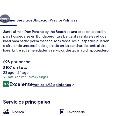
by
the
erior
Siguiente
Beach
55+
Resumen
Servicios
Ubicación
Precios
Políticas
Junto al mar, Don Pancho by the Beach es una excelente opción
para hospedarse en Bundaberg. La alberca al aire libre es el lugar
ideal para nadar por la mañana. Más tarde, los huéspedes pueden
disfrutar de una sesión de ejercicio en las canchas de tenis al aire
libre. Entre sus amenidades y servicios destacan su chapoteadero,
su terraza, y su jardín. A otros visitantes les encanta el personal
amable.
$98 por noche
El
$107 en total
precio
23 ago - 24 ago
Cortinas blackout, tabla de planchar c
total
Total con impuestos y cargos
es
Opiniones
Excelente
8.6
Ver las 492 opiniones
de
8.6 de 10,
$107
Servicios principales
Alberca
Lavandería