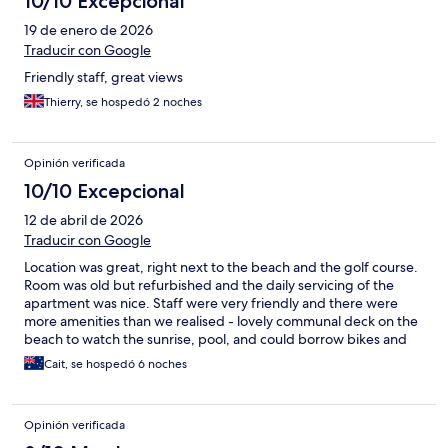
10/10 Excepcional
19 de enero de 2026
Traducir con Google
Friendly staff, great views
Thierry, se hospedó 2 noches
Opinión verificada
10/10 Excepcional
12 de abril de 2026
Traducir con Google
Location was great, right next to the beach and the golf course.
Room was old but refurbished and the daily servicing of the
apartment was nice. Staff were very friendly and there were
more amenities than we realised - lovely communal deck on the
beach to watch the sunrise, pool, and could borrow bikes and
racquets/balls for the half tennis court.
Cait, se hospedó 6 noches
Opinión verificada