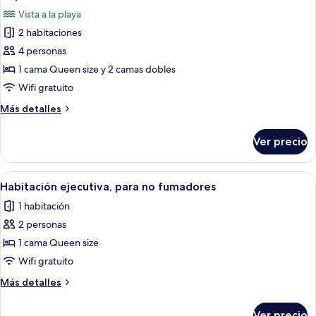
todas
océano
Vista a la playa
las
2 habitaciones
fotos
de
4 personas
Departamento
1 cama Queen size y 2 camas dobles
Deluxe,
Wifi gratuito
2
Más
Más detalles
habitaciones,
detalles
vista
sobre
Ver precio
Departamento
al
Deluxe,
océano
2
Abrir
Una cama bien hecha con ropa blanca y
4
habitaciones,
Habitación ejecutiva, para no fumadores
todas
vista
1 habitación
al
las
océano
2 personas
fotos
de
1 cama Queen size
Habitación
Wifi gratuito
ejecutiva,
Más
Más detalles
para
detalles
no
sobre
Ver precio