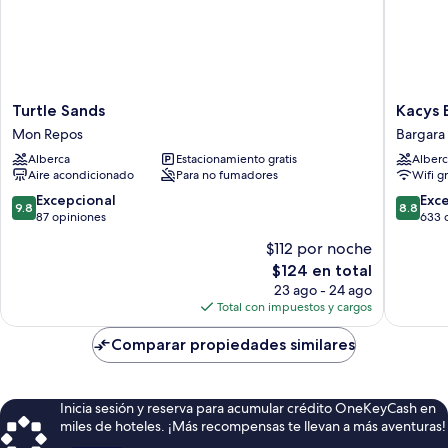
Turtle
Kacys
Turtle Sands
Kacys 
Sands
Bargara
Mon Repos
Bargara
Mon
Beach
Alberca
Estacionamiento gratis
Alberc
Repos
Motel
Aire acondicionado
Para no fumadores
Wifi g
Bargara
9.8
8.8
Excepcional
Exc
9.8
8.8
de
de
87 opiniones
633 
10,
10,
$112 por noche
Excepcional,
Excelent
El
$124 en total
87
633
precio
opiniones
opinion
23 ago - 24 ago
actual
Total con impuestos y cargos
es
de
Comparar propiedades similares
$124
Inicia sesión y reserva para acumular crédito OneKeyCash en
miles de hoteles. ¡Más recompensas te llevan a más aventuras!