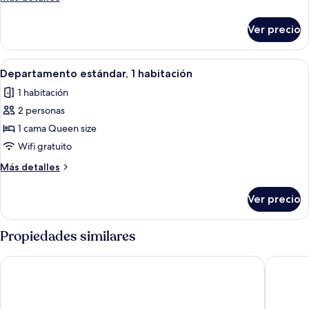
3
detalles
habitaciones
sobre
Ver precio
Departamento
ejecutivo,
3
Abrir
Una cama bien hecha con sábanas blanc
3
habitaciones
Departamento estándar, 1 habitación
todas
1 habitación
las
2 personas
fotos
de
1 cama Queen size
Departamento
Wifi gratuito
estándar,
Más
Más detalles
1
detalles
habitación
sobre
Ver precio
Departamento
estándar,
1
Propiedades similares
habitación
Turtle Sands
Kacys Ba