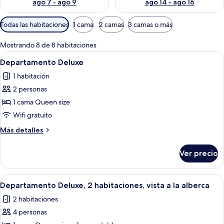
ago 7 - ago 9
ago 14 - ago 16
Filtros
Todas las habitaciones
1 cama
2 camas
3 camas o más
disponibles
para
Mostrando 8 de 8 habitaciones
las
Abrir
Una habitación de hotel con una cama
4
Departamento Deluxe
habitaciones
todas
1 habitación
las
2 personas
fotos
de
1 cama Queen size
Departamento
Wifi gratuito
Deluxe
Más
Más detalles
detalles
sobre
Ver precio
Departamento
Deluxe
Abrir
Una cama bien tendida con sábanas bl
8
Departamento Deluxe, 2 habitaciones, vista a la alberca
todas
2 habitaciones
las
4 personas
fotos