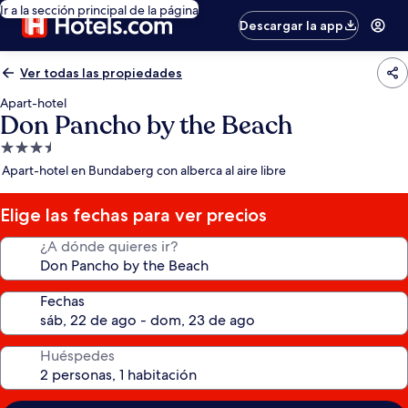
Ir a la sección principal de la página
Descargar la app
Ver todas las propiedades
Apart-hotel
Don Pancho by the Beach
Propiedad
de
Apart-hotel en Bundaberg con alberca al aire libre
3.5
estrellas
Elige las fechas para ver precios
¿A dónde quieres ir?
Fechas
Huéspedes