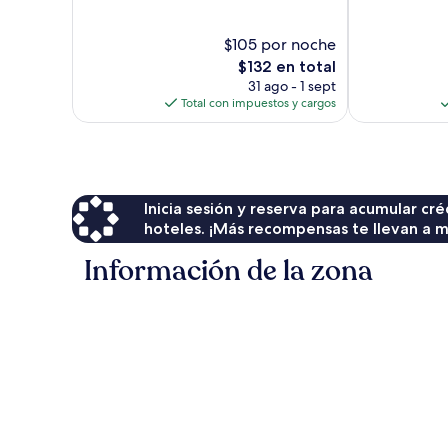
Roma
Magnífico,
Excepcional,
29
27
opiniones
$105 por noche
opiniones
El
$132 en total
precio
31 ago - 1 sept
actual
Total con impuestos y cargos
es
de
$132
Inicia sesión y reserva para acumular c
hoteles. ¡Más recompensas te llevan a m
Información de la zona