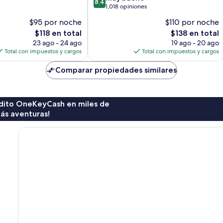
8.4
de
1,018 opiniones
10,
$95 por noche
$110 por noche
Muy
El
El
$118 en total
$138 en total
bueno,
precio
precio
1,018
23 ago - 24 ago
19 ago - 20 ago
actual
actual
opiniones
Total con impuestos y cargos
Total con impuestos y cargos
es
es
de
de
Comparar propiedades similares
$118
$138
rédito OneKeyCash en miles de
ás aventuras!