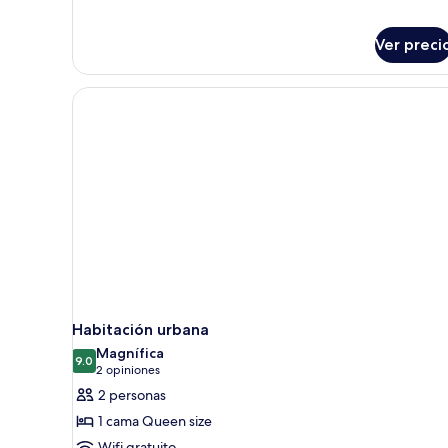
Ver preci
Habitación urbana
Magnífica
9.0
9.0 de 10
(2
2 opiniones
opiniones)
2 personas
1 cama Queen size
Wifi gratuito