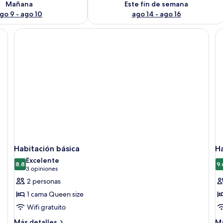
Mañana
Este fin de semana
go 9 - ago 10
ago 14 - ago 16
ma, mesita de noche y espejo.
Habitación básica
Ha
Excelente
8.8
9.
8.8 de 10
(3
3 opiniones
opiniones)
2 personas
1 cama Queen size
Wifi gratuito
Más
M
Más detalles
Má