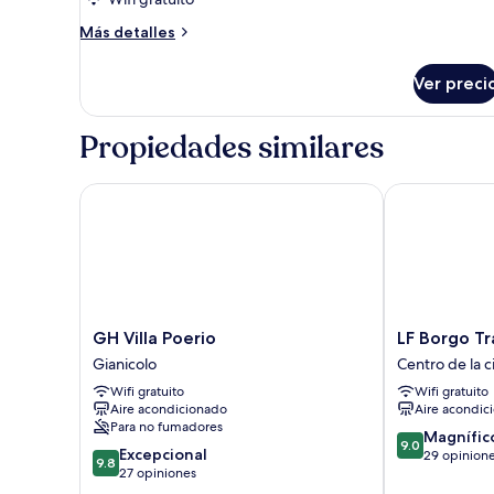
Más
Más detalles
detalles
sobre
Ver preci
Habitación
urbana
Propiedades similares
GH Villa Poerio
LF Borgo Tras
GH
LF
GH Villa Poerio
LF Borgo T
Villa
Borgo
Gianicolo
Centro de la 
Poerio
Trastevere
Wifi gratuito
Wifi gratuito
Gianicolo
Centro
Aire acondicionado
Aire acondic
de
Para no fumadores
la
9.0
Magnífic
9.0
9.8
Excepcional
ciudad
de
29 opinion
9.8
de
27 opiniones
de
10,
10,