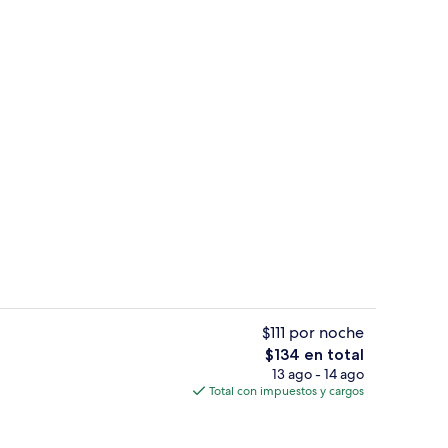
 de alta calidad y caja de seguridad en la habitación
Ropa de cama de alta calidad y caja d
$111 por noche
El
$134 en total
precio
13 ago - 14 ago
iones
Entrada interior
total
Total con impuestos y cargos
es
de
$134