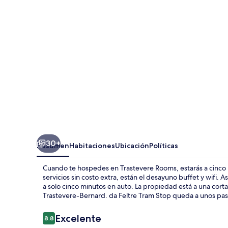
30+
Resumen
Habitaciones
Ubicación
Políticas
Cuando te hospedes en Trastevere Rooms, estarás a cinco m
servicios sin costo extra, están el desayuno buffet y wifi.
a solo cinco minutos en auto. La propiedad está a una cort
Trastevere-Bernard. da Feltre Tram Stop queda a unos paso
Opiniones
Excelente
8.8
8.8 de 10,