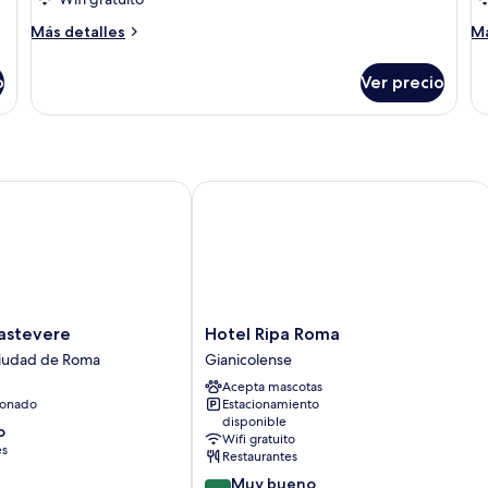
Más
M
Más detalles
Má
detalles
de
sobre
so
o
Ver precio
Habitación
Ha
Confort
cl
tevere
Hotel Ripa Roma
Hotel
rastevere
Hotel Ripa Roma
Ripa
ciudad de Roma
Gianicolense
Roma
Acepta mascotas
Gianicolense
ionado
Estacionamiento
disponible
o
Wifi gratuito
es
Restaurantes
8.4
Muy bueno