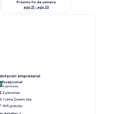
Próximo fin de semana
ago 21 - ago 23
bitación empresarial
Excepcional
6
9.6 de 10
(4
4 opiniones
opiniones)
2 personas
1 cama Queen size
Wifi gratuito
ás
s detalles