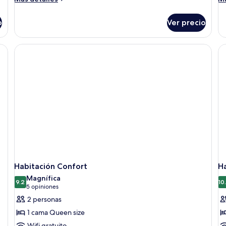
detalles
de
sobre
so
o
Ver precio
Habitación
Ha
básica
em
Habitación Confort
Ha
Magnífica
9.2
10
9.2 de 10
(5
5 opiniones
opiniones)
2 personas
1 cama Queen size
Wifi gratuito