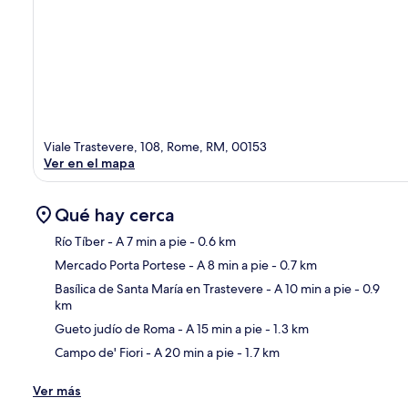
Viale Trastevere, 108, Rome, RM, 00153
Ver en el mapa
Qué hay cerca
Río Tíber
- A 7 min a pie
- 0.6 km
Mercado Porta Portese
- A 8 min a pie
- 0.7 km
Sec
Basílica de Santa María en Trastevere
- A 10 min a pie
- 0.9
km
Gueto judío de Roma
- A 15 min a pie
- 1.3 km
Campo de' Fiori
- A 20 min a pie
- 1.7 km
Ver más