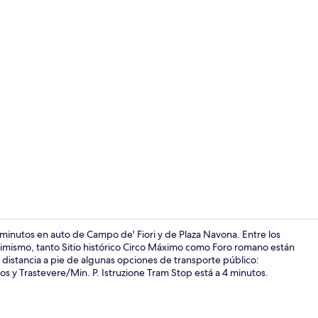
Ropa de cama
inutos en auto de Campo de' Fiori y de Plaza Navona. Entre los
 Asimismo, tanto Sitio histórico Circo Máximo como Foro romano están
a distancia a pie de algunas opciones de transporte público:
Sala de reun
s y Trastevere/Min. P. Istruzione Tram Stop está a 4 minutos.