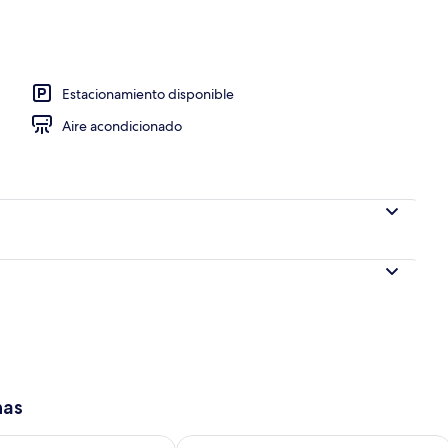
ior
Estacionamiento disponible
Aire acondicionado
has
isponibilidad para mañana ago 9 - ago 10
Consulta la disponibilidad para este 