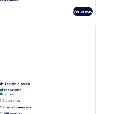
talles
bre
Ver precio
bitación
presarial
bitación clásica
Excepcional
.0
10.0 de 10
(1
1 opinión
opinión)
2 personas
1 cama Queen size
Wifi gratuito