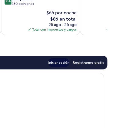
Roma
9.4
de
230 opiniones
Magnífico,
10,
88
$66 por noche
$
Excepcional,
opiniones
El
$86 en total
230
precio
opiniones
25 ago - 26 ago
actual
Total con impuestos y cargos
Total con 
es
de
$86
Iniciar sesión
Registrarme gratis