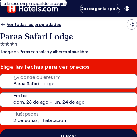
Ir a la sección principal de la página
Descargar la app
Ver todas las propiedades
Paraa Safari Lodge
Propiedad
de
Lodge en Paraa con safari y alberca al aire libre
3.5
estrellas
Elige las fechas para ver precios
¿A dónde quieres ir?
Fechas
Huéspedes
Buscar