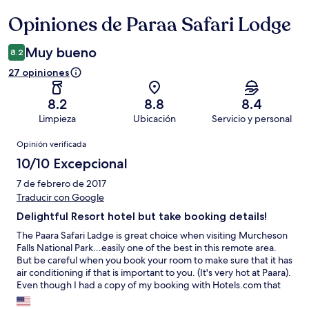
Opiniones de Paraa Safari Lodge
Opiniones
Muy bueno
8.2
27 opiniones
8.2
8.8
8.4
Limpieza
Ubicación
Servicio y personal
Opiniones
Opinión verificada
10/10 Excepcional
7 de febrero de 2017
Traducir con Google
Delightful Resort hotel but take booking details!
The Paara Safari Ladge is great choice when visiting Murcheson
Falls National Park...easily one of the best in this remote area.
But be careful when you book your room to make sure that it has
air conditioning if that is important to you. (It's very hot at Paara).
Even though I had a copy of my booking with Hotels.com that
clearly stated that I hadn't paid for an air conditioned room, it