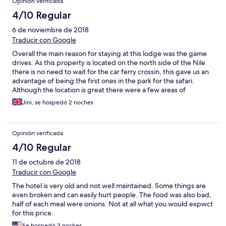
Opinión verificada
4/10 Regular
6 de noviembre de 2018
Traducir con Google
Overall the main reason for staying at this lodge was the game
drives. As this property is located on the north side of the Nile
there is no need to wait for the car ferry crossin, this gave us an
advantage of being the first ones in the park for the safari.
Although the location is great there were a few areas of
concern. Our bedsheets has a stain before we had even slept in
Jini, se hospedó 2 noches
it. Although quickly rectified by house keeping it made for a
very uncomfortable stay. The rooms are very outdated, an awful
smell in the bathroom. The showers are tiny and the shower
Opinión verificada
curtains looked like they were about 30 years old. Some of the
paint was peeling on the walls. The food is bad, it’s a buffet at all
4/10 Regular
times of the day and looks very repetitive and not appetising at
11 de octubre de 2018
all. At the evening bbq we had one of the waiters kiss his teeth
at us because we had no idea which waiter had served us our
Traducir con Google
drinks, highly unprofessional. They clearly need a better process
The hotel is very old and not well maintained. Some things are
of remembering the drinks given to their customers. The
even broken and can easily hurt people. The food was also bad,
literature in the bedroom is full of spelling mistakes, it doesn’t
half of each meal were onions. Not at all what you would expwct
take a few minutes for someone to proof read. This just made
for this price.
the lodge feel very ammature. Overall good location is the only
Se hospedó 3 noches