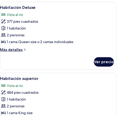
las
Abrir
Un dormitorio con una cama grande, un 
5
Habitación Deluxe
habitaciones
todas
Vista al río
las
377 pies cuadrados
fotos
de
1 habitación
Habitación
2 personas
Deluxe
1 cama Queen size o 2 camas individuales
Más
Más detalles
detalles
sobre
Ver precio
Habitación
Deluxe
Abrir
Un dormitorio con una cama grande, vis
5
Habitación superior
todas
Vista al río
las
484 pies cuadrados
fotos
de
1 habitación
Habitación
2 personas
superior
1 cama King size