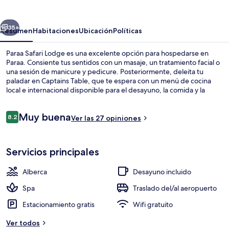
Lodge
erior
Siguiente
35+
Resumen
Habitaciones
Ubicación
Políticas
Paraa Safari Lodge es una excelente opción para hospedarse en
Paraa. Consiente tus sentidos con un masaje, un tratamiento facial o
una sesión de manicure y pedicure. Posteriormente, deleita tu
paladar en Captains Table, que te espera con un menú de cocina
local e internacional disponible para el desayuno, la comida y la
cena. La propiedad destaca por su alberca al aire libre, su bar o
lounge y su sala de fitness.
Opiniones
Muy buena
8.2
Ver las 27 opiniones
8.2 de 10,
Tratamientos faciales y manicures y pe
Servicios principales
Alberca
Desayuno incluido
Spa
Traslado del/al aeropuerto
Estacionamiento gratis
Wifi gratuito
Ver todos