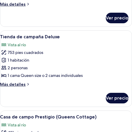
Más
Más detalles
detalles
sobre
Ver precio
Habitación
superior
Abrir
Un dormitorio con piso de madera, una 
4
Tienda de campaña Deluxe
todas
Vista al río
las
753 pies cuadrados
fotos
de
1 habitación
Tienda
2 personas
de
1 cama Queen size o 2 camas individuales
campaña
Más
Más detalles
Deluxe
detalles
sobre
Ver precio
Tienda
de
campaña
Abrir
Un dormitorio con una cama grande, un e
6
Deluxe
Casa de campo Prestigio (Queens Cottage)
todas
Vista al río
las