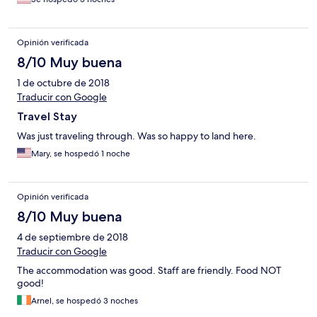
positive I can give. The lodge is in need of an upgrade, it
doesn’t appear to be aging well. For the price they charge I
would expect a few amendments to be made. It feels very 2-3
star at max.
Opinión verificada
8/10 Muy buena
1 de octubre de 2018
Traducir con Google
Travel Stay
Was just traveling through. Was so happy to land here.
Mary, se hospedó 1 noche
Opinión verificada
8/10 Muy buena
4 de septiembre de 2018
Traducir con Google
The accommodation was good. Staff are friendly. Food NOT
good!
Arnel, se hospedó 3 noches