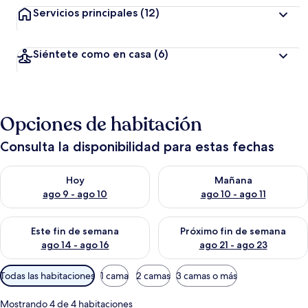
Servicios principales
(12)
Siéntete como en casa
(6)
Opciones de habitación
Consulta la disponibilidad para estas fechas
Consulta la disponibilidad para hoy ago 9 - ago 10
Consulta la disponibilidad par
Hoy
Mañana
ago 9 - ago 10
ago 10 - ago 11
Consulta la disponibilidad para este fin de semana ago 14 - ag
Consulta la disponibilidad pa
Este fin de semana
Próximo fin de semana
ago 14 - ago 16
ago 21 - ago 23
Filtros
Todas las habitaciones
1 cama
2 camas
3 camas o más
disponibles
para
Mostrando 4 de 4 habitaciones