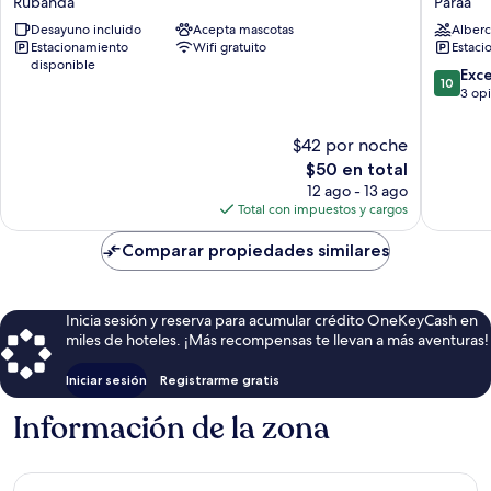
Rubanda
Paraa
Resort
Lodge
Desayuno incluido
Acepta mascotas
Alberc
Rubanda
Paraa
Estacionamiento
Wifi gratuito
Estaci
disponible
10.0
Exc
10
de
3 op
10,
Excepcio
$42 por noche
3
El
$50 en total
opinion
precio
12 ago - 13 ago
actual
Total con impuestos y cargos
es
de
Comparar propiedades similares
$50
Inicia sesión y reserva para acumular crédito OneKeyCash en
miles de hoteles. ¡Más recompensas te llevan a más aventuras!
Iniciar sesión
Registrarme gratis
Información de la zona