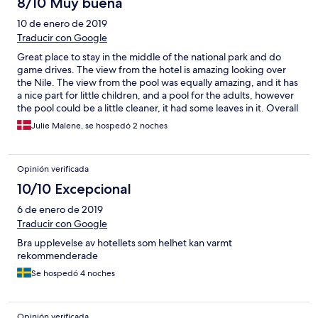
8/10 Muy buena
10 de enero de 2019
Traducir con Google
Great place to stay in the middle of the national park and do
game drives. The view from the hotel is amazing looking over
the Nile. The view from the pool was equally amazing, and it has
a nice part for little children, and a pool for the adults, however
the pool could be a little cleaner, it had some leaves in it. Overall
a really nice place, that I hope to visit again. A nice surprice was
Julie Malene, se hospedó 2 noches
that all meals was included.
Opinión verificada
10/10 Excepcional
6 de enero de 2019
Traducir con Google
Bra upplevelse av hotellets som helhet kan varmt
rekommenderade
Se hospedó 4 noches
Opinión verificada