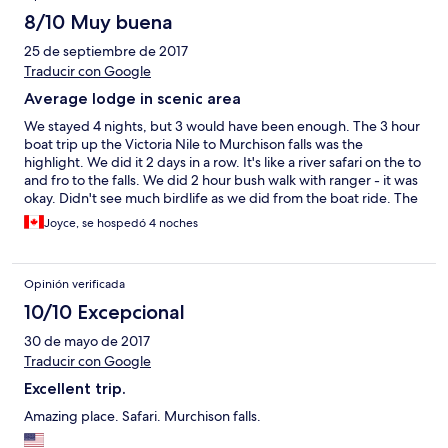
8/10 Muy buena
25 de septiembre de 2017
Traducir con Google
Average lodge in scenic area
We stayed 4 nights, but 3 would have been enough. The 3 hour
boat trip up the Victoria Nile to Murchison falls was the
highlight. We did it 2 days in a row. It's like a river safari on the to
and fro to the falls. We did 2 hour bush walk with ranger - it was
okay. Didn't see much birdlife as we did from the boat ride. The
resort offers great views of the Nile from its' perch on the north
Joyce, se hospedó 4 noches
shore hill. Resort a bit tired looking. Rooms are clean. Plenty of
hot water. Gift shop has unique items. Good wifi in common
area. Big swimming pool although we didn't use. Buffet meals
Opinión verificada
offer broad assortment of average-tasting food. Staff are
friendly. Paraa arranged private transport for $700 USD to and
10/10 Excepcional
from Kampala. Interesting drive through villages and
30 de mayo de 2017
countryside on the way (about 5 hours drive one-way). The flat
bed ferry takes 5 minutes to traverse the river. It holds.about 8
Traducir con Google
vehicles. Value for money for the Paraa Lodge - it was
Excellent trip.
satisfactory.
Amazing place. Safari. Murchison falls.