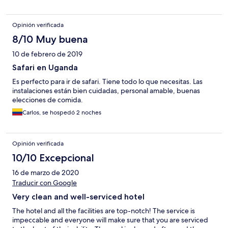
required 30 minutes of arguing and a call to hotels.com before
they would give me the room I had paid for. They tried to
charge me $70 extra per night which I refused to pay. Once in
Opinión verificada
my room however, he Hotel was delightful. A beautiful
swimming pool, a comfortable room with balcony that
8/10 Muy buena
overlooked the game park and river, a modern bathroom with
10 de febrero de 2019
plenty of hot water, a second floor dining room with outdoor
seating, nice handicraft shop, and stylish surroundings made for
Safari en Uganda
a memorable stay. Once past my initial problem, staff were
Es perfecto para ir de safari. Tiene todo lo que necesitas. Las
friendly and helpful.
instalaciones están bien cuidadas, personal amable, buenas
elecciones de comida.
Carlos, se hospedó 2 noches
Opinión verificada
10/10 Excepcional
16 de marzo de 2020
Traducir con Google
Very clean and well-serviced hotel
The hotel and all the facilities are top-notch! The service is
impeccable and everyone will make sure that you are serviced