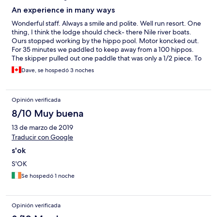
An experience in many ways
Wonderful staff. Always a smile and polite. Well run resort. One
thing, I think the lodge should check- there Nile river boats.
Ours stopped working by the hippo pool. Motor koncked out.
For 35 minutes we paddled to keep away from a 100 hippos.
The skipper pulled out one paddle that was only a 1/2 piece. To
go out with one paddle and that one being a broken half is not
Dave, se hospedó 3 noches
acceptable. Also took at least 30 minutes for another boat to
come to rescue. We were 10 minutes floating from lodge. Was a
tremendous scare to my wife.
Opinión verificada
8/10 Muy buena
13 de marzo de 2019
Traducir con Google
s'ok
S'OK
Se hospedó 1 noche
Opinión verificada