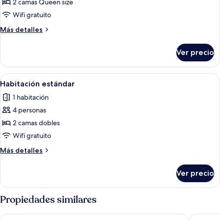
de
2 camas Queen size
Habitación
Wifi gratuito
superior
Más
Más detalles
detalles
sobre
Ver precio
Habitación
superior
Abrir
Una habitación de hotel con dos cama
1
Habitación estándar
todas
1 habitación
las
4 personas
fotos
de
2 camas dobles
Habitación
Wifi gratuito
estándar
Más
Más detalles
detalles
sobre
Ver precio
Habitación
estándar
Propiedades similares
Hotel Campestre Montecarlo
Hotel M