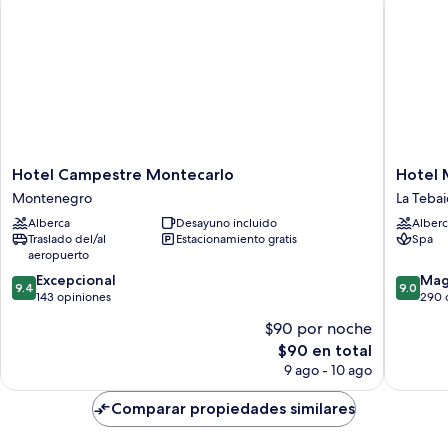
Hotel
Hotel
Hotel Campestre Montecarlo
Hotel 
Campestre
Mocawa
Montenegro
La Teba
Montecarlo
Resort
Alberca
Desayuno incluido
Alberc
Montenegro
La
Traslado del/al
Estacionamiento gratis
Spa
Tebaida
aeropuerto
9.4
9.0
Excepcional
Mag
9.4
9.0
de
de
143 opiniones
290 
10,
10,
$90 por noche
Excepcional,
Magnífi
El
$90 en total
143
290
precio
opiniones
opinion
9 ago - 10 ago
actual
es
Comparar propiedades similares
de
$90