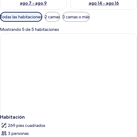
ago 7 - ago 9
ago 14 - ago 16
Filtros
Todas las habitaciones
2 camas
3 camas o más
disponibles
para
Mostrando 5 de 5 habitaciones
las
habitaciones
Habitación
269 pies cuadrados
3 personas