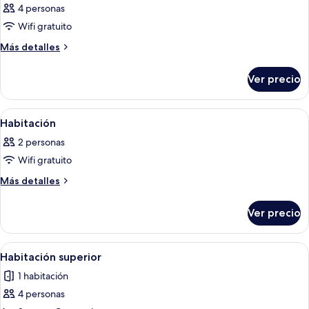
4 personas
Wifi gratuito
Más
Más detalles
detalles
sobre
Ver precio
Habitación
Abrir
Habitación de hotel con dos camas, tel
5
Habitación
todas
2 personas
las
Wifi gratuito
fotos
de
Más
Más detalles
detalles
Habitación
sobre
Ver precio
Habitación
Abrir
Una habitación de hotel con dos camas, 
5
Habitación superior
todas
1 habitación
las
4 personas
fotos