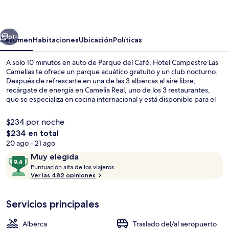
Las
Camelias
erior
Siguiente
61+
Resumen
Habitaciones
Ubicación
Políticas
A solo 10 minutos en auto de Parque del Café, Hotel Campestre Las
Camelias te ofrece un parque acuático gratuito y un club nocturno.
Después de refrescarte en una de las 3 albercas al aire libre,
recárgate de energía en Camelia Real, uno de los 3 restaurantes,
que se especializa en cocina internacional y está disponible para el
desayuno, la comida y la cena. Destacan su bar junto a la alberca, su
sala de fitness y su sauna.
$234 por noche
El
$234 en total
precio
20 ago - 21 ago
Vista aérea
total
Opiniones
9.4
Muy elegida
es
P
de
Puntuación alta de los viajeros
de
u
Ver las 482 opiniones
10,
$234
n
Muy
t
elegida
Servicios principales
u
a
c
Alberca
Traslado del/al aeropuerto