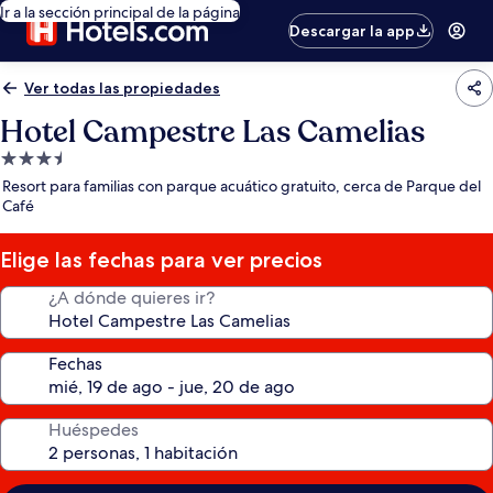
Ir a la sección principal de la página
Descargar la app
Ver todas las propiedades
Hotel Campestre Las Camelias
Propiedad
de
Resort para familias con parque acuático gratuito, cerca de Parque del
3.5
Café
estrellas
Elige las fechas para ver precios
¿A dónde quieres ir?
Fechas
Huéspedes