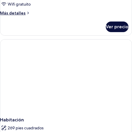
Wifi gratuito
Más
Más detalles
detalles
sobre
Ver precio
Habitación
Habitación
269 pies cuadrados