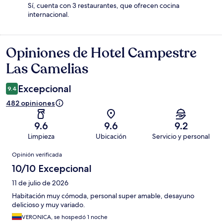
Sí, cuenta con 3 restaurantes, que ofrecen cocina
internacional.
Opiniones de Hotel Campestre
Opiniones
Las Camelias
Excepcional
9.4
482 opiniones
9.6
9.6
9.2
Limpieza
Ubicación
Servicio y personal
Opiniones
Opinión verificada
10/10 Excepcional
11 de julio de 2026
Habitación muy cómoda, personal super amable, desayuno
delicioso y muy variado.
VERONICA, se hospedó 1 noche