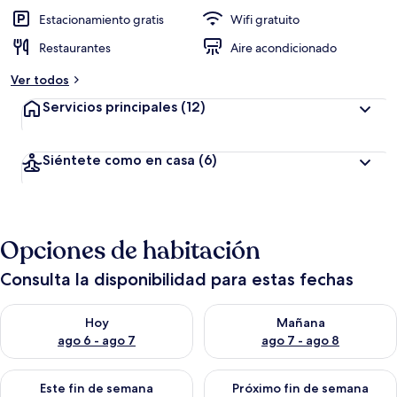
i
ó
Estacionamiento gratis
Wifi gratuito
n
Restaurantes
Aire acondicionado
a
Ver todos
l
t
Servicios principales
(12)
a
d
Siéntete como en casa
(6)
e
l
o
s
Opciones de habitación
v
i
Consulta la disponibilidad para estas fechas
a
j
Consulta la disponibilidad para hoy ago 6 - ago 7
Consulta la disponibilidad pa
e
Hoy
Mañana
r
ago 6 - ago 7
ago 7 - ago 8
o
s
Consulta la disponibilidad para este fin de semana ago 7 - ag
Consulta la disponibilidad par
Este fin de semana
Próximo fin de semana