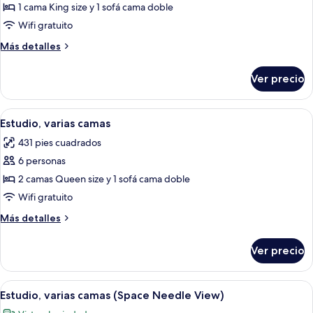
de
1 cama King size y 1 sofá cama doble
(Seattle
Estudio,
View)
Wifi gratuito
1
Más
Más detalles
cama
detalles
King
sobre
Ver precio
Estudio,
size
1
y
cama
Abrir
Caja de seguridad en la habitación y es
sofá
8
King
Estudio, varias camas
todas
size
cama
431 pies cuadrados
y
las
sofá
6 personas
fotos
cama
de
2 camas Queen size y 1 sofá cama doble
Estudio,
Wifi gratuito
varias
Más
Más detalles
camas
detalles
sobre
Ver precio
Estudio,
varias
camas
Abrir
Una habitación de hotel con una cama 
8
Estudio, varias camas (Space Needle View)
todas