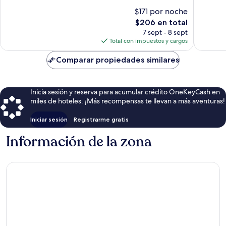
Magnífico,
5,953
$171 por noche
1,852
opinion
opiniones
El
$206 en total
precio
7 sept - 8 sept
actual
Total con impuestos y cargos
es
de
Comparar propiedades similares
$206
Inicia sesión y reserva para acumular crédito OneKeyCash en
miles de hoteles. ¡Más recompensas te llevan a más aventuras!
Iniciar sesión
Registrarme gratis
Información de la zona