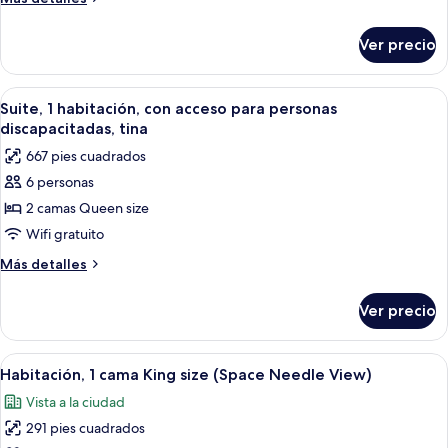
camas
detalles
Queen
sobre
Ver precio
Habitación,
size,
2
para
camas
Abrir
Una habitación de hotel moderna con un
no
10
Queen
Suite, 1 habitación, con acceso para personas
todas
size,
fumadores
discapacitadas, tina
para
las
667 pies cuadrados
no
fotos
fumadores
6 personas
de
2 camas Queen size
Suite,
1
Wifi gratuito
habitación,
Más
Más detalles
con
detalles
sobre
acceso
Ver precio
Suite,
para
1
personas
habitación,
Abrir
Habitación de hotel con una cama grand
7
discapacitadas,
con
Habitación, 1 cama King size (Space Needle View)
todas
acceso
tina
Vista a la ciudad
para
las
personas
291 pies cuadrados
fotos
discapacitadas,