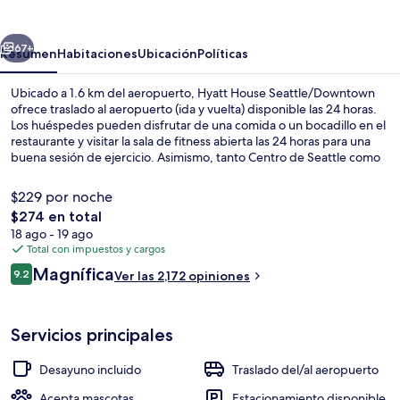
Seattle/Downtown
erior
Siguiente
67+
Resumen
Habitaciones
Ubicación
Políticas
Ubicado a 1.6 km del aeropuerto, Hyatt House Seattle/Downtown
ofrece traslado al aeropuerto (ida y vuelta) disponible las 24 horas.
Los huéspedes pueden disfrutar de una comida o un bocadillo en el
restaurante y visitar la sala de fitness abierta las 24 horas para una
buena sesión de ejercicio. Asimismo, tanto Centro de Seattle como
Space Needle están a solo 10 minutos a pie. El personal amable y las
instalaciones infantiles reciben muy buenas calificaciones de otros
$229 por noche
visitantes. Hay opciones de transporte público a una corta distancia
El
$274 en total
a pie: Estación de metro de Seattle Center Monorail está a 4 minutos
precio
18 ago - 19 ago
y Estación de metro de Westlake Thomas St está a 10 minutos.
Exterior
total
Total con impuestos y cargos
es
Opiniones
Magnífica
9.2
Ver las 2,172 opiniones
de
9.2 de 10,
$274
Servicios principales
Desayuno incluido
Traslado del/al aeropuerto
Acepta mascotas
Estacionamiento disponible