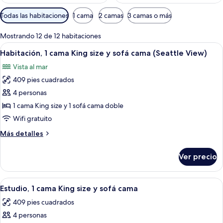
Filtros
Todas las habitaciones
1 cama
2 camas
3 camas o más
disponibles
para
Mostrando 12 de 12 habitaciones
las
Abrir
Habitación de hotel con una cama gran
10
Habitación, 1 cama King size y sofá cama (Seattle View)
habitaciones
todas
Vista al mar
las
409 pies cuadrados
fotos
de
4 personas
Habitación,
1 cama King size y 1 sofá cama doble
1
Wifi gratuito
cama
Más
Más detalles
King
detalles
size
sobre
Ver precio
Habitación,
y
1
sofá
cama
Abrir
Caja de seguridad en la habitación y es
cama
10
King
Estudio, 1 cama King size y sofá cama
todas
(Seattle
size
409 pies cuadrados
y
las
View)
sofá
4 personas
fotos
cama