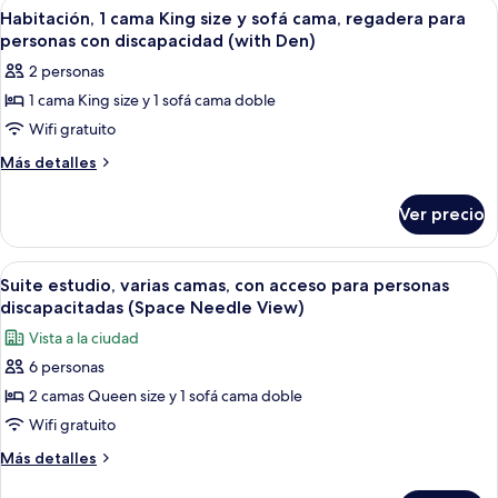
Abrir
Una habitación de hotel moderna con u
5
cama,
King
Habitación, 1 cama King size y sofá cama, regadera para
todas
size
con
personas con discapacidad (with Den)
y
las
acceso
2 personas
sofá
fotos
para
cama,
1 cama King size y 1 sofá cama doble
de
con
personas
Wifi gratuito
Habitación,
acceso
discapacitadas
para
1
Más
Más detalles
(Shower)
personas
detalles
cama
discapacitadas
sobre
King
Ver precio
(Shower)
Habitación,
size
1
y
cama
Abrir
Caja de seguridad en la habitación y es
5
King
sofá
Suite estudio, varias camas, con acceso para personas
todas
size
discapacitadas (Space Needle View)
cama,
y
las
regadera
Vista a la ciudad
sofá
fotos
para
cama,
6 personas
de
regadera
personas
2 camas Queen size y 1 sofá cama doble
Suite
para
con
personas
estudio,
Wifi gratuito
discapacidad
con
varias
Más
Más detalles
discapacidad
(with
camas,
detalles
(with
Den)
sobre