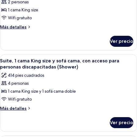
de
2 personas
tina
Habitación,
1 cama King size
1
Wifi gratuito
cama
Más
Más detalles
King
detalles
size
sobre
Ver precio
Habitación,
(Space
1
Needle
cama
Abrir
Habitación de hotel con cama, sofá, esc
View)
6
King
Suite, 1 cama King size y sofá cama, con acceso para
todas
size
personas discapacitadas (Shower)
(Space
las
414 pies cuadrados
Needle
fotos
View)
4 personas
de
1 cama King size y 1 sofá cama doble
Suite,
1
Wifi gratuito
cama
Más
Más detalles
King
detalles
sobre
size
Ver precio
Suite,
y
1
sofá
cama