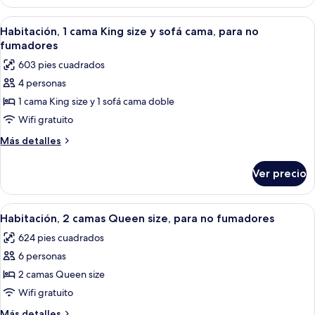
1
cama
Abrir
Habitación de hotel con cama, sofá, tel
7
King
Habitación, 1 cama King size y sofá cama, para no
todas
size
fumadores
las
603 pies cuadrados
fotos
4 personas
de
1 cama King size y 1 sofá cama doble
Habitación,
1
Wifi gratuito
cama
Más
Más detalles
King
detalles
sobre
size
Ver precio
Habitación,
y
1
sofá
cama
Abrir
Una habitación de hotel con dos camas
8
cama,
King
Habitación, 2 camas Queen size, para no fumadores
todas
size
para
624 pies cuadrados
y
las
no
sofá
6 personas
fotos
fumadores
cama,
de
2 camas Queen size
para
Habitación,
no
Wifi gratuito
fumadores
2
Más
Más detalles