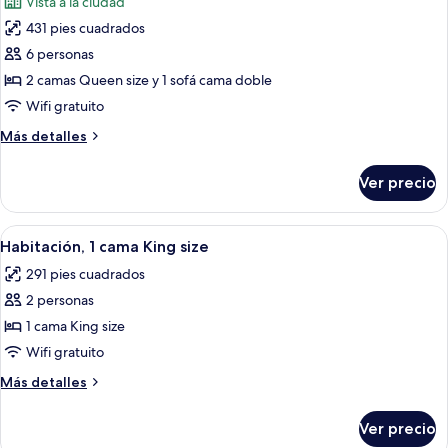
Vista a la ciudad
las
431 pies cuadrados
fotos
de
6 personas
Estudio,
2 camas Queen size y 1 sofá cama doble
varias
Wifi gratuito
camas
Más
Más detalles
(Space
detalles
Needle
sobre
Ver precio
Estudio,
View)
varias
camas
Abrir
Caja de seguridad en la habitación y es
6
(Space
Habitación, 1 cama King size
todas
Needle
291 pies cuadrados
View)
las
2 personas
fotos
de
1 cama King size
Habitación,
Wifi gratuito
1
Más
Más detalles
cama
detalles
King
sobre
Ver precio
Habitación,
size