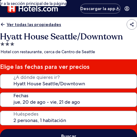
Ir a la sección principal de la página
Descargar la app
Ver todas las propiedades
Hyatt House Seattle/Downtown
Propiedad
de
Hotel con restaurante, cerca de Centro de Seattle
3.0
estrellas
Elige las fechas para ver precios
¿A dónde quieres ir?
Fechas
Huéspedes
Buscar