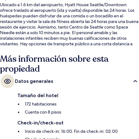
Ubicado a 1.6 km del aeropuerto, Hyatt House Seattle/Downtown
ofrece traslado al aeropuerto (ida y vuelta) disponible las 24 horas. Los
huéspedes pueden disfrutar de una comida o un bocadillo en el
restaurante y visitar la sala de fitness abierta las 24 horas para una buena
sesión de ejercicio. Asimismo, tanto Centro de Seattle como Space
Needle están a solo 10 minutos a pie. El personal amable y las
instalaciones infantiles reciben muy buenas calificaciones de otros
visitantes. Hay opciones de transporte público a una corta distancia a
pie: Estación de metro de Seattle Center Monorail está a 4 minutos y
Estación de metro de Westlake Thomas St está a 10 minutos.
Más información sobre esta
propiedad
Datos generales
Tamaño del hotel
172 habitaciones
Cuenta con 8 pisos
Check-in/check-out
Inicio de check-in: 16:00. Fin de check-in: 02:00