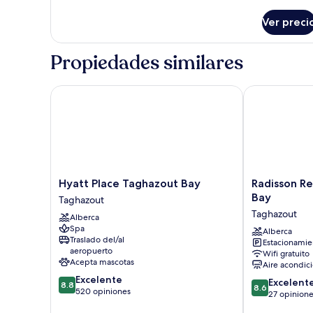
detalles
sobre
Ver preci
Bungalow,
2
habitaciones
Propiedades similares
Hyatt Place Taghazout Bay
Radisson Res
Hyatt
Radisson
Hyatt Place Taghazout Bay
Radisson R
Place
Residences
Bay
Taghazout
Taghazout
Taghazout
Taghazout
Alberca
Bay
Bay
Spa
Taghazout
Taghazout
Alberca
Traslado del/al
Estacionamien
aeropuerto
Wifi gratuito
Acepta mascotas
Aire acondic
8.8
Excelente
8.6
Excelent
8.8
8.6
de
520 opiniones
de
27 opinion
10,
10,