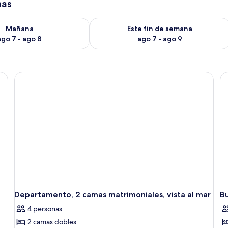
has
isponibilidad para mañana ago 7 - ago 8
Consulta la disponibilidad para este 
Mañana
Este fin de semana
ago 7 - ago 8
ago 7 - ago 9
Departamento, 2 camas matrimoniales, vista al mar
Bu
4 personas
2 camas dobles