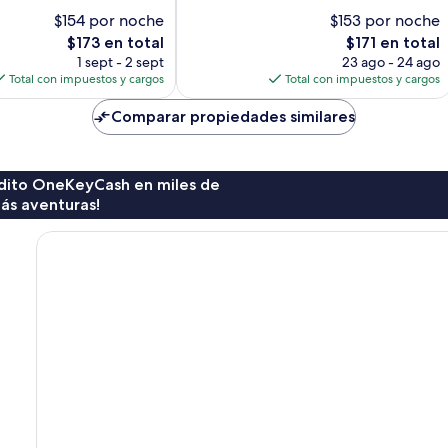
7
$154 por noche
$153 por noche
opiniones
El
El
$173 en total
$171 en total
precio
precio
1 sept - 2 sept
23 ago - 24 ago
actual
actual
Total con impuestos y cargos
Total con impuestos y cargos
es
es
de
de
Comparar propiedades similares
$173
$171
rédito OneKeyCash en miles de
ás aventuras!