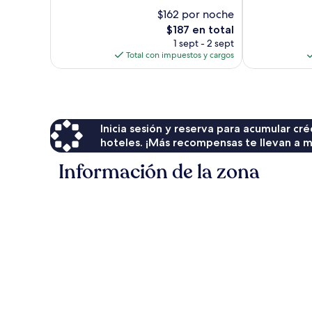
Excelente,
Excelente,
$162 por noche
520
27
opiniones
El
$187 en total
opiniones
precio
1 sept - 2 sept
actual
Total con impuestos y cargos
es
de
$187
Inicia sesión y reserva para acumular c
hoteles. ¡Más recompensas te llevan a m
Información de la zona