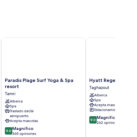
Paradis Plage Surf Yoga & Spa resort
Hyatt Regency Taghazo
Paradis
Hyatt
Paradis Plage Surf Yoga & Spa
Hyatt Regency Tagh
Plage
Regency
resort
Taghazout
Surf
Taghazout
Tamri
Alberca
Yoga
Taghazout
Spa
&
Alberca
Acepta mascotas
Spa
Spa
Estacionamiento gratis
Traslado del/al
resort
aeropuerto
9.0
Magnífico
Tamri
9.0
Acepta mascotas
de
262 opiniones
9.0
10,
Magnífico
9.0
de
Magnífico,
365 opiniones