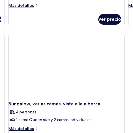
Más
M
Más detalles
Má
detalles
de
sobre
so
o
Ver precio
Departamento,
Bu
2
2
camas
ca
matrimoniales,
ma
vista
vi
al
al
mar
m
Bungalow, varias camas, vista a la alberca
4 personas
1 cama Queen size y 2 camas individuales
Más
Más detalles