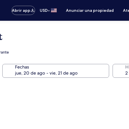
•
Abrir app
USD
Anunciar una propiedad
Ate
t
urante
Fechas
H