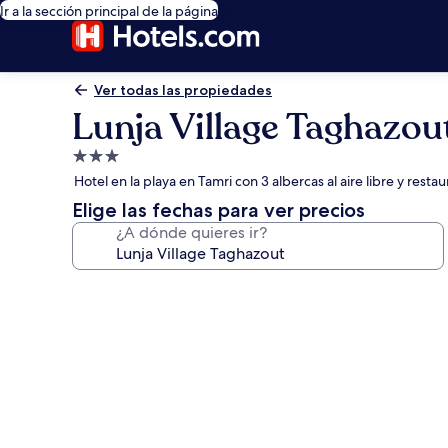
Ir a la sección principal de la página
Ver todas las propiedades
Lunja Village Taghazou
Propiedad
de
Hotel en la playa en Tamri con 3 albercas al aire libre y resta
3.0
Elige las fechas para ver precios
estrellas
¿A dónde quieres ir?
Galería
de
fotos
de
Lunja
Village