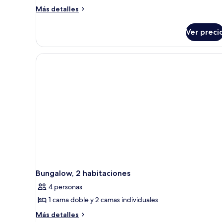
Más
Más detalles
detalles
sobre
Ver preci
Departamento,
2
habitaciones
Bungalow, 2 habitaciones
4 personas
1 cama doble y 2 camas individuales
Más
Más detalles