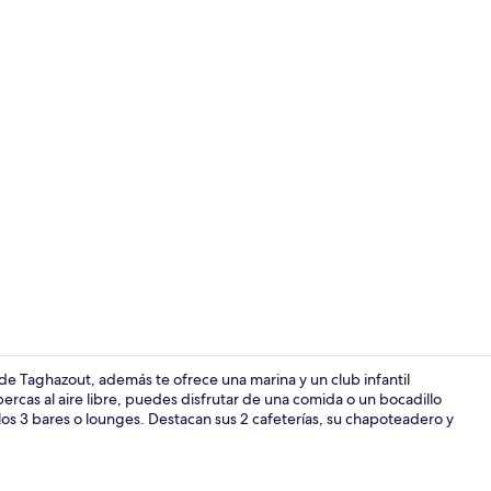
3 albercas al 
 de Taghazout, además te ofrece una marina y un club infantil
rcas al aire libre, puedes disfrutar de una comida o un bocadillo
 los 3 bares o lounges. Destacan sus 2 cafeterías, su chapoteadero y
Alimentos y 