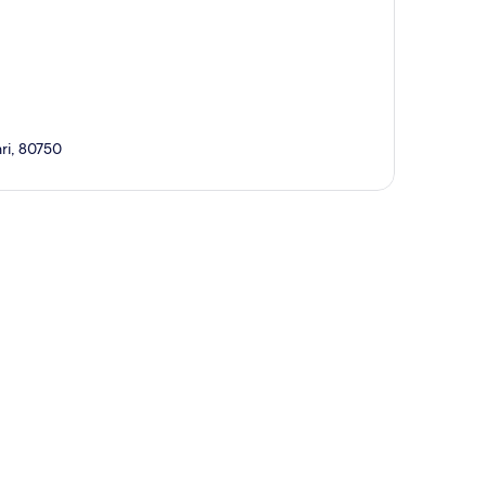
ri, 80750
ción del mapa