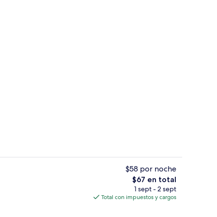
aire libre
3 bares o lounges
$58 por noche
El
$67 en total
precio
1 sept - 2 sept
bebidas
Terraza o patio
total
Total con impuestos y cargos
es
de