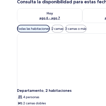
Consulta la disponibilidad para estas fec
Consulta la disponibilidad para hoy ago 6 - ago 7
Consulta la d
Hoy
ago 6 - ago 7
Filtros
Todas las habitaciones
2 camas
3 camas o más
disponibles
para
las
habitaciones
Departamento, 2 habitaciones
4 personas
2 camas dobles