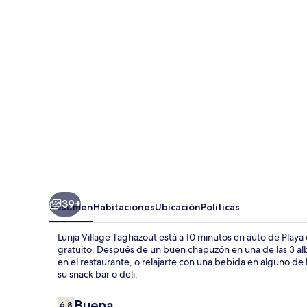
Taghazout
39+
Resumen
Habitaciones
Ubicación
Políticas
Lunja Village Taghazout está a 10 minutos en auto de Playa
gratuito. Después de un buen chapuzón en una de las 3 albe
en el restaurante, o relajarte con una bebida en alguno de
su snack bar o deli.
Opiniones
Buena
6.8