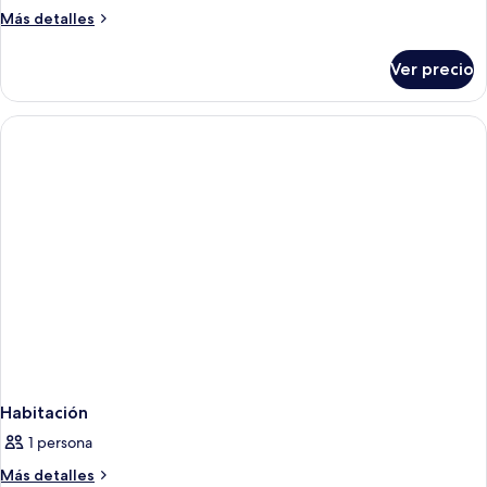
Sea
Más
Más detalles
Single
detalles
sobre
Ver precio
Standard
Sea
Single
Habitación
1 persona
Más
Más detalles