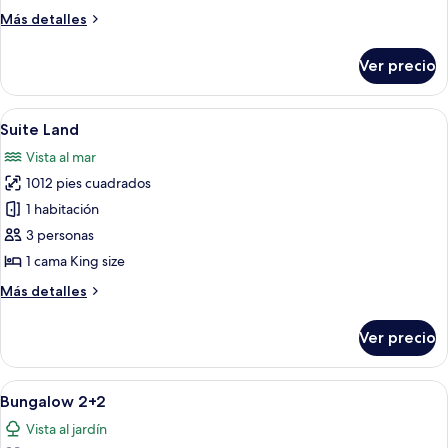
Más
Más detalles
detalles
sobre
Ver precio
Standard
Family
Abrir
Ropa de cama hipoalergénica y artículo
8
Suite Land
todas
Vista al mar
las
1012 pies cuadrados
fotos
de
1 habitación
Suite
3 personas
Land
1 cama King size
Más
Más detalles
detalles
sobre
Ver precio
Suite
Land
Abrir
Una cama con cabecera de diseño ent
9
Bungalow 2+2
todas
Vista al jardín
las