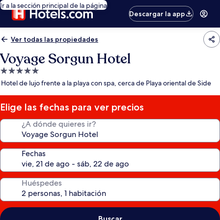
Ir a la sección principal de la página
Descargar la app
Ver todas las propiedades
Voyage Sorgun Hotel
Propiedad
de
Hotel de lujo frente a la playa con spa, cerca de Playa oriental de Side
5.0
estrellas
Elige las fechas para ver precios
¿A dónde quieres ir?
Fechas
Huéspedes
Buscar