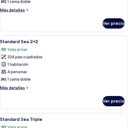
Land
1 cama doble
Triple
Más
Más detalles
detalles
sobre
Ver precio
Standard
Land
Triple
Abrir
Ropa de cama hipoalergénica y artículo
6
Standard Sea 2+2
todas
Vista al mar
las
334 pies cuadrados
fotos
de
1 habitación
Standard
4 personas
Sea
1 cama doble
2+2
Más
Más detalles
detalles
sobre
Ver precio
Standard
Sea
2+2
Abrir
Ropa de cama hipoalergénica y artículo
6
Standard Sea Triple
todas
Vista al mar