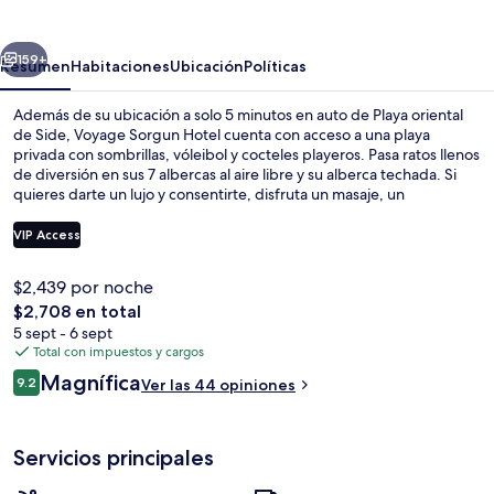
Hotel
erior
Siguiente
159+
Resumen
Habitaciones
Ubicación
Políticas
Además de su ubicación a solo 5 minutos en auto de Playa oriental
de Side, Voyage Sorgun Hotel cuenta con acceso a una playa
privada con sombrillas, vóleibol y cocteles playeros. Pasa ratos llenos
de diversión en sus 7 albercas al aire libre y su alberca techada. Si
quieres darte un lujo y consentirte, disfruta un masaje, un
tratamiento facial o un tratamiento corporal. Disfruta la gastronomía
en sus 8 restaurantes, y si quieres tomar un coctel, los 10 bares o
VIP Access
lounges son un buen lugar. Otros servicios y amenidades a destacar
de este hotel de lujo son su club nocturno, su club infantil gratis y su
$2,439 por noche
bar junto a la alberca.
Vista frontal de la propiedad
El
$2,708 en total
precio
5 sept - 6 sept
total
Total con impuestos y cargos
es
Opiniones
Magnífica
9.2
Ver las 44 opiniones
de
9.2 de 10,
$2,708
Servicios principales