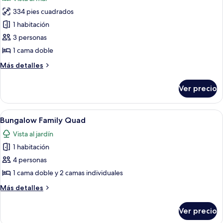
las
334 pies cuadrados
fotos
de
1 habitación
Standard
3 personas
Sea
1 cama doble
Triple
Más
Más detalles
detalles
sobre
Ver precio
Standard
Sea
Triple
Abrir
Un baño con tocador blanco, un espej
11
Bungalow Family Quad
todas
Vista al jardín
las
1 habitación
fotos
de
4 personas
Bungalow
1 cama doble y 2 camas individuales
Family
Más
Más detalles
Quad
detalles
sobre
Ver precio
Bungalow
Family