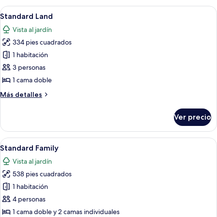
Abrir
Un cuarto de hotel con una cama grande
7
Standard Land
todas
Vista al jardín
las
334 pies cuadrados
fotos
de
1 habitación
Standard
3 personas
Land
1 cama doble
Más
Más detalles
detalles
sobre
Ver precio
Standard
Land
Abrir
Una habitación de hotel con cama, mes
8
Standard Family
todas
Vista al jardín
las
538 pies cuadrados
fotos
de
1 habitación
Standard
4 personas
Family
1 cama doble y 2 camas individuales