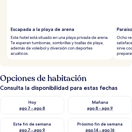
Escapada a la playa de arena
Paraís
Este hotel está situado en una playa privada de arena.
Ocho res
Te esperan tumbonas, sombrillas y toallas de playa,
satisfac
además de voleibol y diversión con deportes
sirve co
acuáticos.
preparad
Opciones de habitación
Consulta la disponibilidad para estas fechas
Consulta la disponibilidad para hoy ago 7 - ago 8
Consulta la disponibilidad pa
Hoy
Mañana
ago 7 - ago 8
ago 8 - ago 9
Consulta la disponibilidad para este fin de semana ago 7 - ag
Consulta la disponibilidad par
Este fin de semana
Próximo fin de semana
ago 7 - ago 9
ago 14 - ago 16