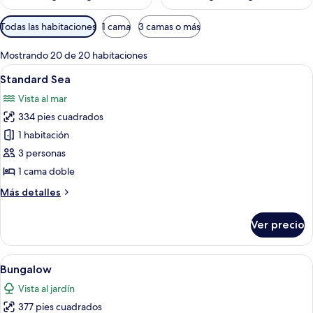
Filtros
Todas las habitaciones
1 cama
3 camas o más
disponibles
para
Mostrando 20 de 20 habitaciones
las
Abrir
Ropa de cama hipoalergénica y artículo
6
Standard Sea
habitaciones
todas
Vista al mar
las
334 pies cuadrados
fotos
de
1 habitación
Standard
3 personas
Sea
1 cama doble
Más
Más detalles
detalles
sobre
Ver precio
Standard
Sea
Abrir
Una cama con cabecera de diseño ent
10
Bungalow
todas
Vista al jardín
las
377 pies cuadrados
fotos