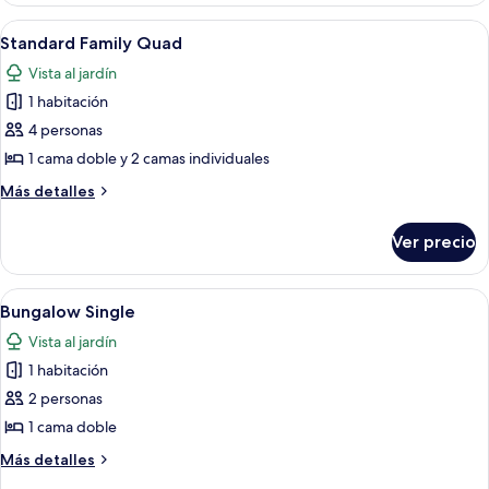
Quad
Abrir
Habitación de hotel con dos camas, tel
8
Standard Family Quad
todas
Vista al jardín
las
1 habitación
fotos
de
4 personas
Standard
1 cama doble y 2 camas individuales
Family
Más
Más detalles
Quad
detalles
sobre
Ver precio
Standard
Family
Quad
Abrir
Una cama con cabecera de diseño ent
7
Bungalow Single
todas
Vista al jardín
las
1 habitación
fotos
de
2 personas
Bungalow
1 cama doble
Single
Más
Más detalles
detalles