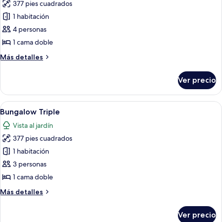
377 pies cuadrados
fotos
de
1 habitación
Bungalow
4 personas
2+2
1 cama doble
Más
Más detalles
detalles
sobre
Ver precio
Bungalow
2+2
Abrir
Una cama con cabecera de diseño ent
8
Bungalow Triple
todas
Vista al jardín
las
377 pies cuadrados
fotos
de
1 habitación
Bungalow
3 personas
Triple
1 cama doble
Más
Más detalles
detalles
sobre
Ver precio
Bungalow