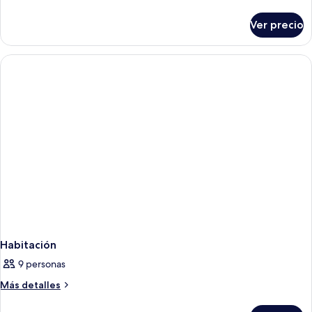
detalles
sobre
Ver precio
Habitación
Habitación
9 personas
Más
Más detalles
detalles
sobre