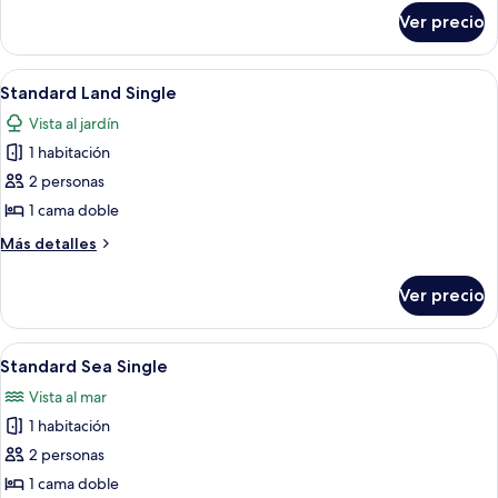
sobre
Ver precio
Bungalow
Single
Abrir
Un cuarto de hotel con una cama grande
6
Standard Land Single
todas
Vista al jardín
las
1 habitación
fotos
de
2 personas
Standard
1 cama doble
Land
Más
Más detalles
Single
detalles
sobre
Ver precio
Standard
Land
Single
Abrir
Ropa de cama hipoalergénica y artículo
6
Standard Sea Single
todas
Vista al mar
las
1 habitación
fotos
de
2 personas
Standard
1 cama doble