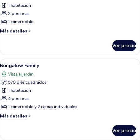
de
1 habitación
Bungalow
3 personas
1 cama doble
Más
Más detalles
detalles
sobre
Ver precio
Bungalow
Abrir
Un baño con tocador blanco, un espej
11
Bungalow Family
todas
Vista al jardín
las
570 pies cuadrados
fotos
de
1 habitación
Bungalow
4 personas
Family
1 cama doble y 2 camas individuales
Más
Más detalles
detalles
sobre
Ver precio
Bungalow
Family