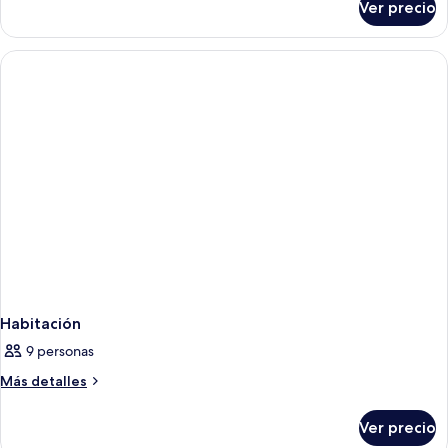
Ver precio
Habitación
Habitación
9 personas
Más
Más detalles
detalles
sobre
Ver precio
Habitación