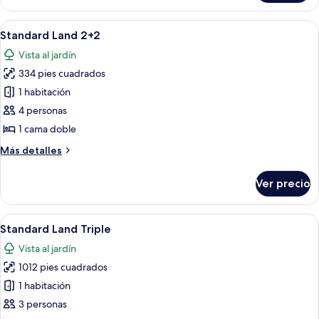
Triple
Abrir
Habitación de hotel con cama, sofá, esc
8
Standard Land 2+2
todas
Vista al jardín
las
334 pies cuadrados
fotos
de
1 habitación
Standard
4 personas
Land
1 cama doble
2+2
Más
Más detalles
detalles
sobre
Ver precio
Standard
Land
2+2
Abrir
Habitación de hotel con cama, sofá, esc
8
Standard Land Triple
todas
Vista al jardín
las
1012 pies cuadrados
fotos
de
1 habitación
Standard
3 personas