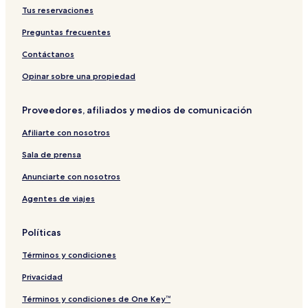
h
t
a
n
i
e
n
Tus reservaciones
a
i
l
t
n
C
c
n
l
i
à
a
h
e
Preguntas frecuentes
d
a
R
a
C
S
T
e
m
a
Contáctanos
p
e
s
s
b
a
t
i
M
o
Opinar sobre una propiedad
o
d
a
D
u
e
r
r
Proveedores, afiliados y medios de comunicación
a
n
t
e
n
c
i
a
Afiliarte con nosotros
e
l
m
B
-
Sala de prensa
e
S
l
o
Anunciarte con nosotros
l
l
Agentes de viajes
a
y
v
a
i
r
Políticas
s
e
t
n
Términos y condiciones
a
a
Privacidad
Términos y condiciones de One Key™