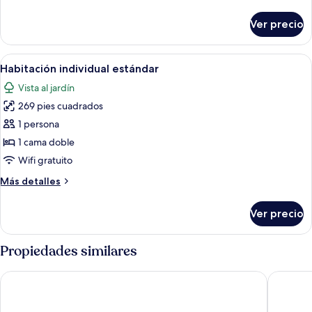
detalles
sobre
Ver precio
Habitación
doble
Abrir
Una habitación de hotel con una cama
5
Habitación individual estándar
todas
Vista al jardín
las
269 pies cuadrados
fotos
de
1 persona
Habitación
1 cama doble
individual
Wifi gratuito
estándar
Más
Más detalles
detalles
sobre
Ver precio
Habitación
individual
estándar
Propiedades similares
Hôtel al Mandari
Prestige