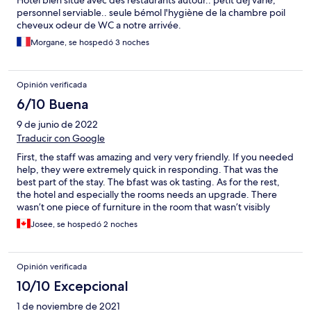
Hôtel bien situé avec des restaurants autour.. petit déj varié,
personnel serviable.. seule bémol l'hygiène de la chambre poil
cheveux odeur de WC a notre arrivée.
Morgane, se hospedó 3 noches
Opinión verificada
6/10 Buena
9 de junio de 2022
Traducir con Google
First, the staff was amazing and very very friendly. If you needed
help, they were extremely quick in responding. That was the
best part of the stay. The bfast was ok tasting. As for the rest,
the hotel and especially the rooms needs an upgrade. There
wasn’t one piece of furniture in the room that wasn’t visibly
distressed.
Josee, se hospedó 2 noches
Opinión verificada
10/10 Excepcional
1 de noviembre de 2021