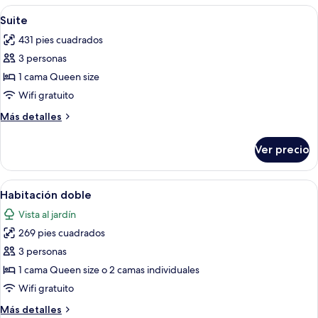
las
Abrir
Habitación de hotel con una cama gra
5
Suite
habitaciones
todas
431 pies cuadrados
las
3 personas
fotos
de
1 cama Queen size
Suite
Wifi gratuito
Más
Más detalles
detalles
sobre
Ver precio
Suite
Abrir
Una habitación de hotel con una cama
5
Habitación doble
todas
Vista al jardín
las
269 pies cuadrados
fotos
de
3 personas
Habitación
1 cama Queen size o 2 camas individuales
doble
Wifi gratuito
Más
Más detalles