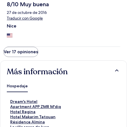
8/10 Muy buena
27 de octubre de 2016
Traducir con Google
Nice
Ver 17 opiniones
Más información
Hospedaje
E
Dream's Hotel
n
E
Apartment APP ZMR M'diq
l
n
E
Hotel Regina
a
l
n
E
Hotel Makarim Tetouan
c
a
l
n
E
Résidence Almina
e
c
a
l
n
E