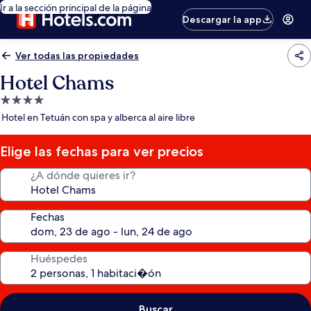
Ir a la sección principal de la página
Descargar la app
Ver todas las propiedades
Hotel Chams
Propiedad
de
Hotel en Tetuán con spa y alberca al aire libre
4.0
estrellas
Elige las fechas para ver precios
¿A dónde quieres ir?
Fechas
Huéspedes
Buscar