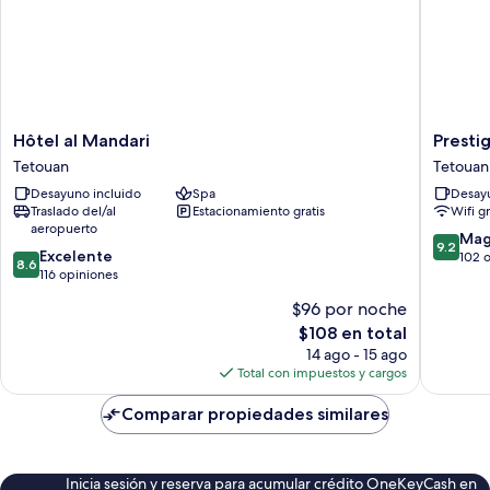
Hôtel
Prestige
Hôtel al Mandari
Presti
al
Hotel
Tetouan
Tetouan
Mandari
Tetouan
Desayuno incluido
Spa
Desayu
Tetouan
Traslado del/al
Estacionamiento gratis
Wifi g
aeropuerto
9.2
Mag
9.2
8.6
Excelente
de
102 
8.6
de
116 opiniones
10,
10,
Magnífi
$96 por noche
Excelente,
102
El
$108 en total
116
opinion
precio
opiniones
14 ago - 15 ago
actual
Total con impuestos y cargos
es
de
Comparar propiedades similares
$108
Inicia sesión y reserva para acumular crédito OneKeyCash en