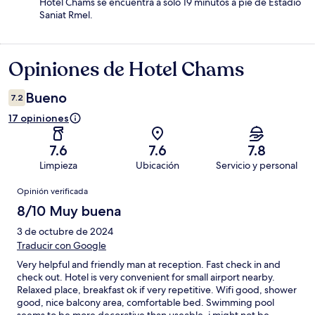
Hotel Chams se encuentra a solo 19 minutos a pie de Estadio
Saniat Rmel.
Opiniones de Hotel Chams
Opiniones
Bueno
7.2
17 opiniones
7.6
7.6
7.8
Limpieza
Ubicación
Servicio y personal
Opiniones
Opinión verificada
8/10 Muy buena
3 de octubre de 2024
Traducir con Google
Very helpful and friendly man at reception. Fast check in and
check out. Hotel is very convenient for small airport nearby.
Relaxed place, breakfast ok if very repetitive. Wifi good, shower
good, nice balcony area, comfortable bed. Swimming pool