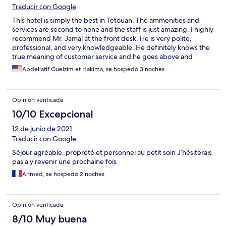
Traducir con Google
This hotel is simply the best in Tetouan. The ammenities and
services are second to none and the staff is just amazing. I highly
recommend Mr. Jamal at the front desk. He is very polite,
professional, and very knowledgeable. He definitely knows the
true meaning of customer service and he goes above and
beyond to make sure his clients are satisfied. Great job guys,
Abdellatif Guelzim et Hakima, se hospedó 3 noches
keep up the great work!
Opinión verificada
10/10 Excepcional
12 de junio de 2021
Traducir con Google
Séjour agréable, propreté et personnel au petit soin J’hésiterais
pas a y revenir une prochaine fois
Ahmed, se hospedó 2 noches
Opinión verificada
8/10 Muy buena