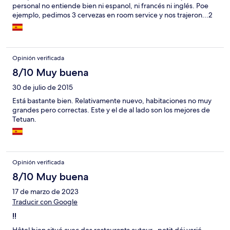
personal no entiende bien ni espanol, ni francés ni inglés. Poe
ejemplo, pedimos 3 cervezas en room service y nos trajeron...2
toallas para el cuarto de banho. la ley seca, no es problema : lo
sabemos, forma parte de la cultura local y es normal. pero que el
personal no entienda los idiomas no lo es. Llamada Wake Up . se
equivocaron ambos dias de una hora. Personal mal o no
Opinión verificada
capacitado, nada eficaz, lento, que no parece profesional.
Olores horrorosos a pescadoque parecen venir de una fàbrica
8/10 Muy buena
de conservas de sardina, o secadora de pescado, o incineraciòn
30 de julio de 2015
de deshechos de las mismas. Muy desagradable. Prestaciones
MUY MEDIOCRES para el precio, nada barato. No
Está bastante bien. Relativamente nuevo, habitaciones no muy
recomendarìa ese hotel. gracias por tomar nota.
grandes pero correctas. Este y el de al lado son los mejores de
Tetuan.
Opinión verificada
8/10 Muy buena
17 de marzo de 2023
Traducir con Google
!!