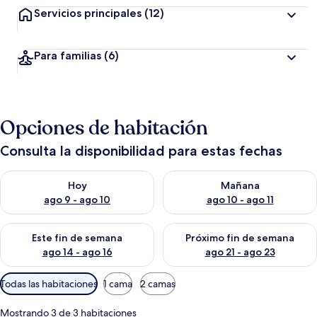
Servicios principales
(12)
Para familias
(6)
Opciones de habitación
Consulta la disponibilidad para estas fechas
Consulta la disponibilidad para hoy ago 9 - ago 10
Consulta la disponibilidad par
Hoy
Mañana
ago 9 - ago 10
ago 10 - ago 11
Consulta la disponibilidad para este fin de semana ago 14 - ag
Consulta la disponibilidad pa
Este fin de semana
Próximo fin de semana
ago 14 - ago 16
ago 21 - ago 23
Filtros
Todas las habitaciones
1 cama
2 camas
disponibles
para
Mostrando 3 de 3 habitaciones