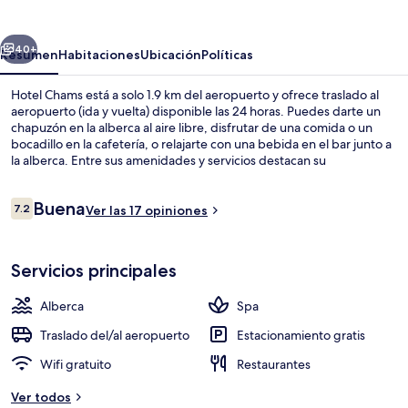
erior
Siguiente
40+
Resumen
Habitaciones
Ubicación
Políticas
Hotel Chams está a solo 1.9 km del aeropuerto y ofrece traslado al
aeropuerto (ida y vuelta) disponible las 24 horas. Puedes darte un
chapuzón en la alberca al aire libre, disfrutar de una comida o un
bocadillo en la cafetería, o relajarte con una bebida en el bar junto a
la alberca. Entre sus amenidades y servicios destacan su
chapoteadero, su snack bar o deli, y su terraza.
Opiniones
Buena
7.2
Ver las 17 opiniones
7.2 de 10,
Vista frontal de la propiedad por la t
Servicios principales
Alberca
Spa
Traslado del/al aeropuerto
Estacionamiento gratis
Wifi gratuito
Restaurantes
Ver todos