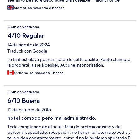
seems to be more decorative than useable, i might not be
correct here. Room a bit jaded and tired, light switches and
emmet, se hospedó 3 noches
furniture needs some attention.
Opinión verificada
4/10 Regular
14 de agosto de 2024
Traducir con Google
Le tarif est élevé pour un hotel de cette qualité. Petite chambre,
la propreté laisse à désirer. Aucune insonorisation.
christine, se hospedó 1 noche
Opinión verificada
6/10 Buena
12 de octubre de 2015
hotel comodo pero mal administrado.
Todo complicado en el hotel: falta de profesionalismo y de
personal capacitado. recepcion : no tienen tu reserva expedia y
te la piden constantemente, como si no le hubieran apuntado El