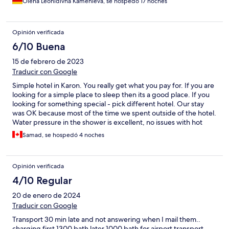
Olena Leonidivna Kamenieva, se hospedó 17 noches
Opinión verificada
6/10 Buena
15 de febrero de 2023
Traducir con Google
Simple hotel in Karon. You really get what you pay for. If you are
looking for a simple place to sleep then its a good place. If you
looking for something special - pick different hotel. Our stay
was OK because most of the time we spent outside of the hotel.
Water pressure in the shower is excellent, no issues with hot
water. A/C is OK but a bit noisy. Beds not the most comfortable
Samad, se hospedó 4 noches
but again OK.
Opinión verificada
4/10 Regular
20 de enero de 2024
Traducir con Google
Transport 30 min late and not answering when I mail them..
charging first 1300 bath later 1000 bath for airport transport