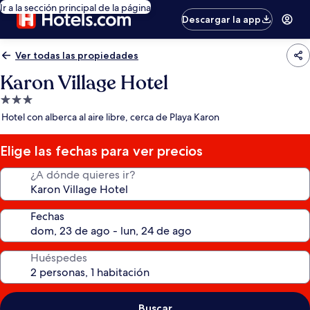
Ir a la sección principal de la página
Descargar la app
Ver todas las propiedades
Karon Village Hotel
Propiedad
de
Hotel con alberca al aire libre, cerca de Playa Karon
3.0
estrellas
Elige las fechas para ver precios
¿A dónde quieres ir?
Fechas
Huéspedes
Buscar