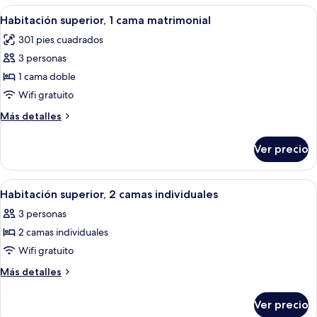
las
Abrir
Habitación de hotel con cama, mesita de
11
Habitación superior, 1 cama matrimonial
habitaciones
todas
301 pies cuadrados
las
3 personas
fotos
de
1 cama doble
Habitación
Wifi gratuito
superior,
Más
Más detalles
1
detalles
cama
sobre
Ver precio
Habitación
matrimonial
superior,
1
Abrir
Una habitación con dos camas, una mesa
7
cama
Habitación superior, 2 camas individuales
todas
matrimonial
3 personas
las
2 camas individuales
fotos
de
Wifi gratuito
Habitación
Más
Más detalles
superior,
detalles
sobre
2
Ver precio
Habitación
camas