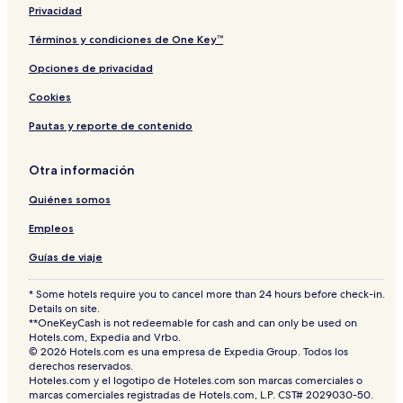
B
t
a
Privacidad
y
s
c
W
O
h
Términos y condiciones de One Key™
y
n
Opciones de privacidad
n
l
d
y
Cookies
h
a
Pautas y reporte de contenido
m
Otra información
Quiénes somos
Empleos
Guías de viaje
* Some hotels require you to cancel more than 24 hours before check-in.
Details on site.
**OneKeyCash is not redeemable for cash and can only be used on
Hotels.com, Expedia and Vrbo.
© 2026 Hotels.com es una empresa de Expedia Group. Todos los
derechos reservados.
Hoteles.com y el logotipo de Hoteles.com son marcas comerciales o
marcas comerciales registradas de Hotels.com, L.P. CST# 2029030-50.