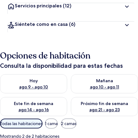
Servicios principales
(12)
Siéntete como en casa
(6)
Opciones de habitación
Consulta la disponibilidad para estas fechas
Consulta la disponibilidad para hoy ago 9 - ago 10
Consulta la disponibilidad par
Hoy
Mañana
ago 9 - ago 10
ago 10 - ago 11
Consulta la disponibilidad para este fin de semana ago 14 - ag
Consulta la disponibilidad pa
Este fin de semana
Próximo fin de semana
ago 14 - ago 16
ago 21 - ago 23
Filtros
Todas las habitaciones
1 cama
2 camas
disponibles
para
Mostrando 2 de 2 habitaciones