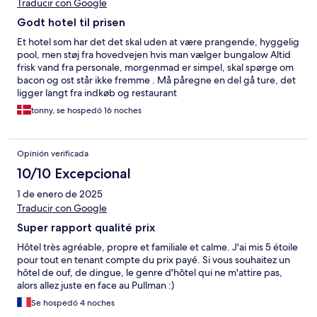
Traducir con Google
Godt hotel til prisen
Et hotel som har det det skal uden at være prangende, hyggelig
pool, men støj fra hovedvejen hvis man vælger bungalow Altid
frisk vand fra personale, morgenmad er simpel, skal spørge om
bacon og ost står ikke fremme . Må påregne en del gå ture, det
ligger langt fra indkøb og restaurant
tonny, se hospedó 16 noches
Opinión verificada
10/10 Excepcional
1 de enero de 2025
Traducir con Google
Super rapport qualité prix
Hôtel très agréable, propre et familiale et calme. J'ai mis 5 étoile
pour tout en tenant compte du prix payé. Si vous souhaitez un
hôtel de ouf, de dingue, le genre d'hôtel qui ne m'attire pas,
alors allez juste en face au Pullman :)
Se hospedó 4 noches