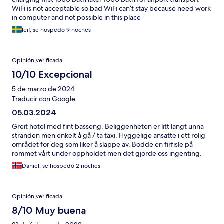
WiFi is not acceptable so bad WiFi can’t stay because need work
in computer and not possible in this place
leif, se hospedó 9 noches
Opinión verificada
10/10 Excepcional
5 de marzo de 2024
Traducir con Google
05.03.2024
Greit hotel med fint basseng. Beliggenheten er litt langt unna
stranden men enkelt å gå / ta taxi. Hyggelige ansatte i ett rolig
området for deg som liker å slappe av. Bodde en firfisle på
rommet vårt under oppholdet men det gjorde oss ingenting.
Daniel, se hospedó 2 noches
Opinión verificada
8/10 Muy buena