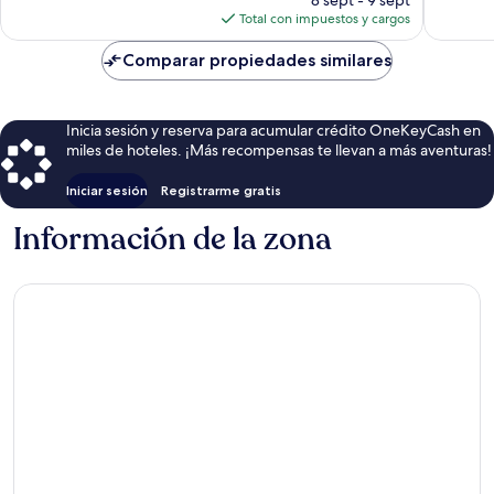
opinion
actual
opiniones
Total con impuestos y cargos
es
de
Comparar propiedades similares
$29
Inicia sesión y reserva para acumular crédito OneKeyCash en
miles de hoteles. ¡Más recompensas te llevan a más aventuras!
Iniciar sesión
Registrarme gratis
Información de la zona