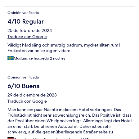
Opinión verificada
4/10 Regular
25 de febrero de 2024
Traducir con Google
Väldigt hård säng och smutsig badrum, mycket sliten rum !
Frukosten var heller ingen vidare !
Muslum, se hospedó 2 noches
Opinión verificada
6/10 Buena
29 de diciembre de 2023
Traducir con Google
Man kann ein paar Nächte in diesem Hotel verbringen. Das
Frühstück ist nicht sehr abwechslungsreich. Das Positive ist, dass
der Pool über einen Whirlpool verfügt. Allerdings liegt das Hotel
an einer stark befahrenen Autobahn. Daher ist es sehr
schwierig, auf die gegenüberliegende Straßenseite zu
gelangen. Der Strand ist 20 bis 25 Minuten zu Fuß entfernt.