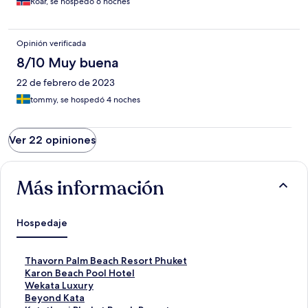
Roar, se hospedó 6 noches
Opinión verificada
8/10 Muy buena
22 de febrero de 2023
tommy, se hospedó 4 noches
Ver 22 opiniones
Más información
Hospedaje
E
Thavorn Palm Beach Resort Phuket
n
E
Karon Beach Pool Hotel
l
n
E
Wekata Luxury
a
l
n
E
Beyond Kata