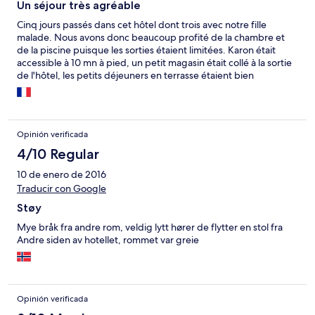
Un séjour très agréable
Cinq jours passés dans cet hôtel dont trois avec notre fille
malade. Nous avons donc beaucoup profité de la chambre et
de la piscine puisque les sorties étaient limitées. Karon était
accessible à 10 mn à pied, un petit magasin était collé à la sortie
de l'hôtel, les petits déjeuners en terrasse étaient bien
agréables... Bref, un séjour vraiment appréciable. De plus, le
personnel a su répondre à toutes nos questions et a bien voulu
nous servir certains repas en chambre pendant que notre fille
était alitée.
Opinión verificada
4/10 Regular
10 de enero de 2016
Traducir con Google
Støy
Mye bråk fra andre rom, veldig lytt hører de flytter en stol fra
Andre siden av hotellet, rommet var greie
Opinión verificada