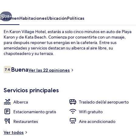
Hotel
erior
Siguiente
38+
Resumen
Habitaciones
Ubicación
Políticas
En Karon Village Hotel, estarás a solo cinco minutos en auto de Playa
Karon y de Kata Beach. Comienza por consentirte con un masaje,
para después reponer tus energías en la cafetería. Entre sus
amenidades y servicios destacan su alberca al aire libre, su
chapoteadero y su terraza.
Opiniones
Buena
7.4
Ver las 22 opiniones
7.4 de 10,
Vista aérea
Servicios principales
Alberca
Traslado del/al aeropuerto
Estacionamiento gratis
Wifi gratuito
Restaurantes
Aire acondicionado
Ver todos