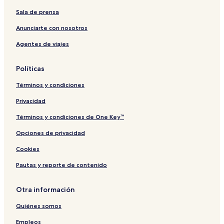
u
r
l
y
a
–
r
a
i
I
t
U
Sala de prensa
n
,
n
u
n
U
i
R
g
Anunciarte con nosotros
n
V
e
a
Agentes de viajes
g
i
s
s
a
e
o
a
s
H
r
n
Políticas
a
o
t
b
n
s
&
y
Términos y condiciones
p
S
K
i
p
a
Privacidad
t
a
n
a
a
Términos y condiciones de One Key™
l
a
Opciones de privacidad
i
n
t
H
Cookies
y
o
s
Pautas y reporte de contenido
p
i
t
Otra información
a
Quiénes somos
l
i
Empleos