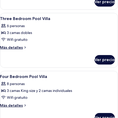
Ver precio
a
Villa
de
la
lujo,
Abrir
Ropa de cama de alta calidad y caja de
colina
11
4
Three Bedroom Pool Villa
todas
habitaciones,
6 personas
vista
las
a
3 camas dobles
fotos
la
de
Wifi gratuito
colina
Three
Más
Más detalles
Bedroom
detalles
sobre
Pool
Ver precio
Three
Villa
Bedroom
Pool
Abrir
Ropa de cama de alta calidad y caja de
7
Villa
Four Bedroom Pool Villa
todas
8 personas
las
3 camas King size y 2 camas individuales
fotos
de
Wifi gratuito
Four
Más
Más detalles
Bedroom
detalles
sobre
Pool
Ver precio