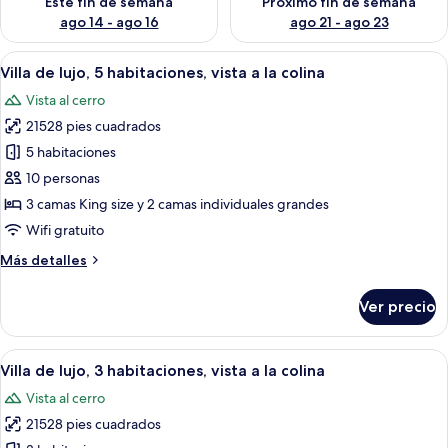
Este fin de semana
Próximo fin de semana
ago 14 - ago 16
ago 21 - ago 23
Abrir
Una terraza de madera con mobiliario 
24
Villa de lujo, 5 habitaciones, vista a la colina
todas
Vista al cerro
las
21528 pies cuadrados
fotos
de
5 habitaciones
Villa
10 personas
de
3 camas King size y 2 camas individuales grandes
lujo,
Wifi gratuito
5
Más
Más detalles
habitaciones,
detalles
vista
sobre
Ver precio
a
Villa
de
la
lujo,
Abrir
Una terraza de madera con mobiliario 
colina
23
5
Villa de lujo, 3 habitaciones, vista a la colina
todas
habitaciones,
Vista al cerro
vista
las
a
21528 pies cuadrados
fotos
la