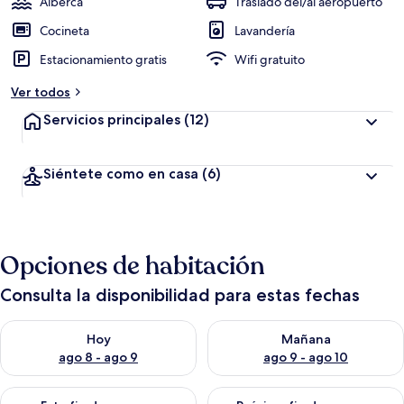
Alberca
Traslado del/al aeropuerto
Cocineta
Lavandería
Estacionamiento gratis
Wifi gratuito
Ver todos
Servicios principales
(12)
Siéntete como en casa
(6)
Opciones de habitación
Consulta la disponibilidad para estas fechas
Consulta la disponibilidad para hoy ago 8 - ago 9
Consulta la disponibilidad pa
Hoy
Mañana
ago 8 - ago 9
ago 9 - ago 10
Consulta la disponibilidad para este fin de semana ago 14 - ag
Consulta la disponibilidad pa