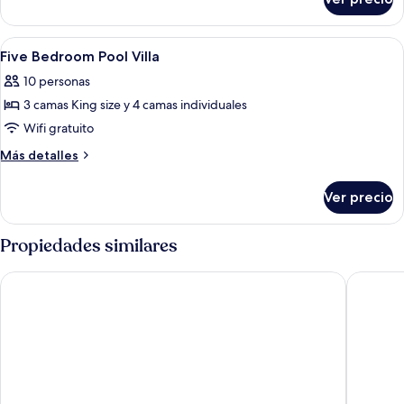
Four
Villa
Bedroom
Pool
Abrir
Ropa de cama de alta calidad y caja de
7
Villa
Five Bedroom Pool Villa
todas
10 personas
las
3 camas King size y 4 camas individuales
fotos
de
Wifi gratuito
Five
Más
Más detalles
Bedroom
detalles
sobre
Pool
Ver precio
Five
Villa
Bedroom
Pool
Propiedades similares
Villa
Moritz Palm Villa
Dayu Mir