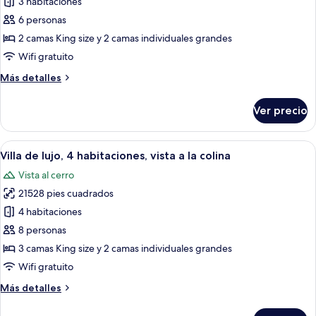
de
3 habitaciones
colina
Villa
6 personas
de
2 camas King size y 2 camas individuales grandes
lujo,
Wifi gratuito
3
Más
Más detalles
habitaciones,
detalles
vista
sobre
Ver precio
a
Villa
de
la
lujo,
Abrir
Una terraza de madera con mobiliario 
colina
24
3
Villa de lujo, 4 habitaciones, vista a la colina
todas
habitaciones,
Vista al cerro
vista
las
a
21528 pies cuadrados
fotos
la
de
4 habitaciones
colina
Villa
8 personas
de
3 camas King size y 2 camas individuales grandes
lujo,
Wifi gratuito
4
Más
Más detalles
habitaciones,
detalles
vista
sobre