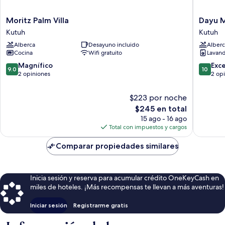
Moritz
Dayu
Moritz Palm Villa
Dayu M
Palm
Mirah
Kutuh
Kutuh
Villa
Resort
Alberca
Desayuno incluido
Alberc
Kutuh
Kutuh
Cocina
Wifi gratuito
Lavand
9.0
10.0
Magnífico
Exc
9.0
10
de
de
2 opiniones
2 op
10,
10,
Magnífico,
Excepcio
$223 por noche
2
2
El
$245 en total
opiniones
opinion
precio
15 ago - 16 ago
actual
Total con impuestos y cargos
es
de
Comparar propiedades similares
$245
Inicia sesión y reserva para acumular crédito OneKeyCash en
miles de hoteles. ¡Más recompensas te llevan a más aventuras!
Iniciar sesión
Registrarme gratis