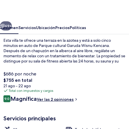
Bonita
Villa
erior
Siguiente
49+
Resumen
Servicios
Ubicación
Precios
Políticas
Esta villa te ofrece una terraza en la azotea y está a solo cinco
minutos en auto de Parque cultural Garuda Wisnu Kencana.
Después de un chapuzón en la alberca al aire libre, regálate un
momento de relax con un tratamiento de bienestar. La propiedad se
distingue por su sala de fitness abierta las 24 horas, su sauna y su
jardín.
$686 por noche
El
$755 en total
precio
21 ago - 22 ago
Alberca al aire libre
total
Total con impuestos y cargos
es
Opiniones
Magnífica
9.0
Ver las 2 opiniones
de
9.0 de 10,
$755
Servicios principales