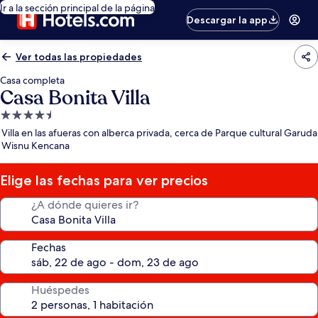
Ir a la sección principal de la página
Descargar la app
Ver todas las propiedades
Casa completa
Casa Bonita Villa
Propiedad
de
Villa en las afueras con alberca privada, cerca de Parque cultural Garuda
4.5
Wisnu Kencana
estrellas
Elige las fechas para ver precios
¿A dónde quieres ir?
Fechas
Huéspedes