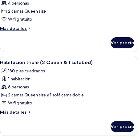
de
4 personas
Habitación
2 camas Queen size
estándar,
Wifi gratuito
2
Más
Más detalles
camas
detalles
Queen
sobre
Ver precio
Habitación
size
estándar,
2
Abrir
Una habitación de hotel con una cama
4
camas
Habitación triple (2 Queen & 1 sofabed)
todas
Queen
180 pies cuadrados
size
las
1 habitación
fotos
de
6 personas
Habitación
2 camas Queen size y 1 sofá cama doble
triple
Wifi gratuito
(2
Más
Más detalles
Queen
detalles
&
sobre
Ver precio
Habitación
1
triple
sofabed)