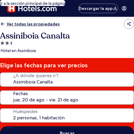
Ir a la sección principal de la página
Descargar la app
Ver todas las propiedades
Assiniboia Canalta
Propiedad
de
Hotel en Assiniboia
2.5
estrellas
Elige las fechas para ver precios
¿A dónde quieres ir?
Fechas
Huéspedes
Buscar