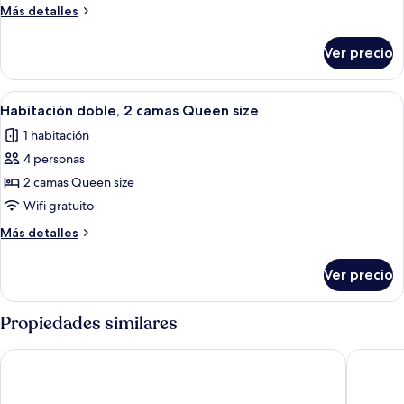
Más
Más detalles
detalles
sobre
Ver precio
Suite,
hidromasaje
Abrir
Habitación de hotel con dos camas, un 
5
Habitación doble, 2 camas Queen size
todas
1 habitación
las
4 personas
fotos
de
2 camas Queen size
Habitación
Wifi gratuito
doble,
Más
Más detalles
2
detalles
camas
sobre
Ver precio
Habitación
Queen
doble,
size
2
Propiedades similares
camas
Queen
Canalta Hotel Shaunavon
Microtel
size