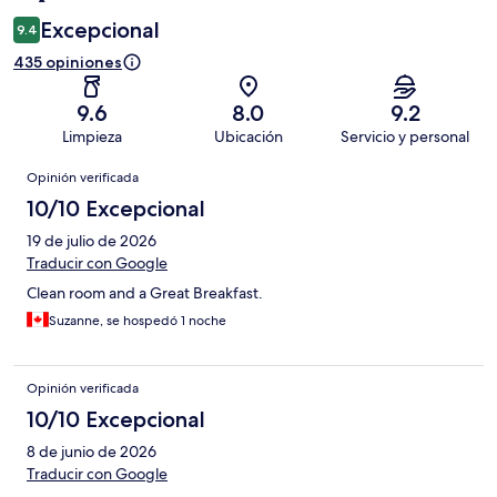
Excepcional
9.4
435 opiniones
9.6
8.0
9.2
Limpieza
Ubicación
Servicio y personal
Opiniones
Opinión verificada
10/10 Excepcional
19 de julio de 2026
Traducir con Google
Clean room and a Great Breakfast.
Suzanne, se hospedó 1 noche
Opinión verificada
10/10 Excepcional
8 de junio de 2026
Traducir con Google