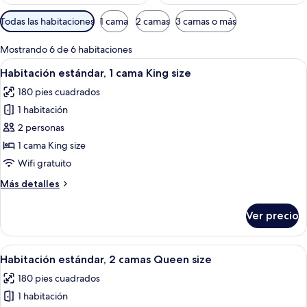
Filtros
Todas las habitaciones
1 cama
2 camas
3 camas o más
disponibles
para
Mostrando 6 de 6 habitaciones
las
Abrir
Habitación de hotel con cama, escrito
5
Habitación estándar, 1 cama King size
habitaciones
todas
180 pies cuadrados
las
1 habitación
fotos
de
2 personas
Habitación
1 cama King size
estándar,
Wifi gratuito
1
Más
Más detalles
cama
detalles
King
sobre
Ver precio
Habitación
size
estándar,
1
Abrir
Habitación de hotel con kitchenette, d
6
cama
Habitación estándar, 2 camas Queen size
todas
King
180 pies cuadrados
size
las
1 habitación
fotos