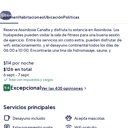
erior
Siguiente
54+
Resumen
Habitaciones
Ubicación
Políticas
Reserva Assiniboia Canalta y disfruta tu estancia en Assiniboia. Los
huéspedes pueden visitar la sala de fitness para una buena sesión
de ejercicio. Entre los servicios sin costo extra, pueden disfrutar de
wifi, estacionamiento, y el desayuno continental todos los días de
06:00 a 10:00. Encontrarás una tina de hidromasaje, sauna, y
amenidades como refrigerador y microondas en sus habitaciones. A
otros visitantes les encanta el personal amable.
$114 por noche
El
$126 en total
precio
6 sept - 7 sept
Interior
total
Total con impuestos y cargos
es
Opiniones
Excepcional
9.4
Ver las 435 opiniones
de
9.4 de 10,
$126
Servicios principales
Desayuno incluido
Acepta mascotas
Estacionamiento gratis
Wifi gratuito