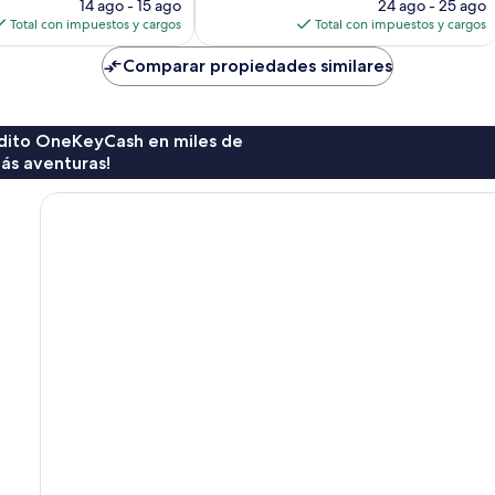
precio
opiniones
precio
14 ago - 15 ago
24 ago - 25 ago
actual
actual
Total con impuestos y cargos
Total con impuestos y cargos
es
es
de
de
Comparar propiedades similares
$91
$60
rédito OneKeyCash en miles de
ás aventuras!