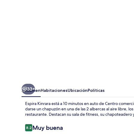
33+
Resumen
Habitaciones
Ubicación
Políticas
Espira Kinrara está a 10 minutos en auto de Centro comerci
darse un chapuzón en una de las 2 albercas al aire libre, 
restaurante. Destacan su sala de fitness, su chapoteadero y
Opiniones
Muy buena
8.2
8.2 de 10,