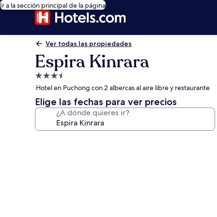
Ir a la sección principal de la página
Ver todas las propiedades
Espira Kinrara
Propiedad
de
Hotel en Puchong con 2 albercas al aire libre y restaurante
3.5
Elige las fechas para ver precios
estrellas
¿A dónde quieres ir?
Galería
de
fotos
de
Espira
Kinrara