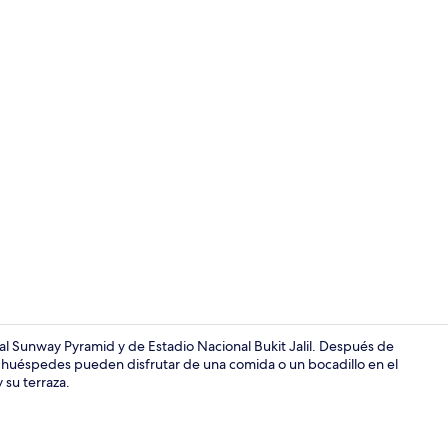
Área de sala 
al Sunway Pyramid y de Estadio Nacional Bukit Jalil. Después de
los huéspedes pueden disfrutar de una comida o un bocadillo en el
 su terraza.
Minibar, caja