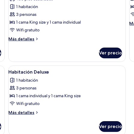
las
la
1 habitación
fotos
f
de
d
3 personas
Habitación
S
1 cama King size y 1 cama individual
M
Má
Premier,
K
de
Wifi gratuito
so
varias
G
Más
Más detalles
Su
camas
F
detalles
Ki
sobre
G
o
Ver precio
Habitación
Fl
Premier,
varias
a habitación y escritorio
Abrir
Habitación de hotel con dos camas, un e
1
camas
Habitación Deluxe
todas
1 habitación
las
3 personas
fotos
de
1 cama individual y 1 cama King size
Habitación
Wifi gratuito
Deluxe
Más
Más detalles
detalles
sobre
o
Ver precio
Habitación
Deluxe