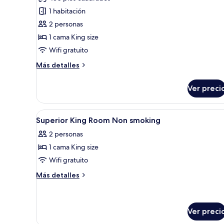
las
1 habitación
fotos
de
2 personas
Habitación
1 cama King size
superior,
Wifi gratuito
1
Más
Más detalles
cama
detalles
King
sobre
Ver preci
Habitación
size
superior,
1
Abrir
Minibar, caja de seguridad en l
4
cama
Superior King Room Non smoking
todas
King
2 personas
size
las
1 cama King size
fotos
de
Wifi gratuito
Superior
Más
Más detalles
King
detalles
sobre
Room
Superior
Non
King
Ver preci
smoking
Room