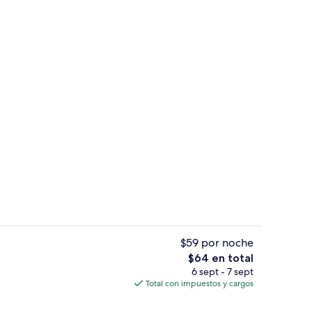
de estar
Áreas de la propiedad
$59 por noche
El
$64 en total
precio
6 sept - 7 sept
 de seguridad en la habitación y escritorio
Exterior
total
Total con impuestos y cargos
es
de