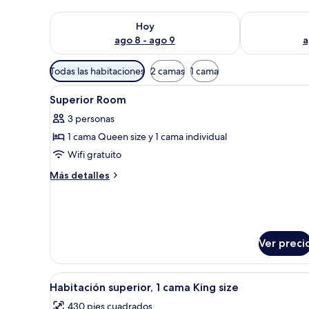
Consulta la disponibilidad para hoy ago 8 - ago 9
Consulta la d
Hoy
ago 8 - ago 9
a
Filtros
Todas las habitaciones
2 camas
1 cama
disponibles
Abrir
Minibar, caja de seguridad en l
para
3
Superior Room
todas
las
3 personas
las
habitaciones
1 cama Queen size y 1 cama individual
fotos
de
Wifi gratuito
Superior
Más
Más detalles
Room
detalles
sobre
Superior
Room
Ver preci
Abrir
Una cama bien hecha con sában
3
Habitación superior, 1 cama King size
todas
430 pies cuadrados