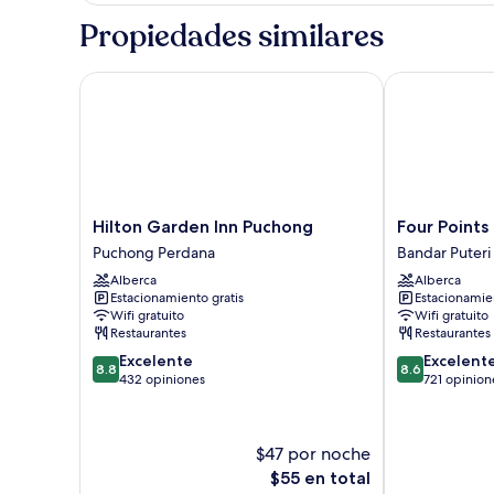
Non
Propiedades similares
smoking
Hilton Garden Inn Puchong
Four Points 
Hilton
Four
Hilton Garden Inn Puchong
Four Points
Garden
Points
Puchong Perdana
Bandar Puter
Inn
By
Alberca
Alberca
Puchong
Sheraton
Estacionamiento gratis
Estacionamien
Puchong
Puchong
Wifi gratuito
Wifi gratuito
Perdana
Bandar
Restaurantes
Restaurantes
Puteri
8.8
8.6
Excelente
Excelent
Puchong
8.8
8.6
de
de
432 opiniones
721 opinion
10,
10,
Excelente,
Excelente,
432
721
$47 por noche
opiniones
opiniones
El
$55 en total