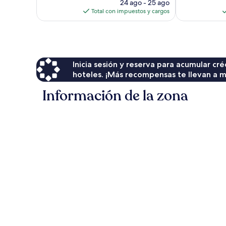
precio
24 ago - 25 ago
actual
Total con impuestos y cargos
es
de
$55
Inicia sesión y reserva para acumular c
hoteles. ¡Más recompensas te llevan a m
Información de la zona