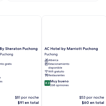
By Sheraton Puchong
AC Hotel by Marriott Puchong
AC
 By Sheraton Puchong
AC Hotel by Marriott Puchong
Hotel
i Puchong
Puchong
by
Alberca
Marriott
to gratis
Estacionamiento
Puchong
disponible
Puchong
Wifi gratuito
Restaurantes
e
8.2
Muy bueno
es
8.2
de
268 opiniones
10,
Muy
$81 por noche
$53 por noche
bueno,
El
268
El
$91 en total
$60 en total