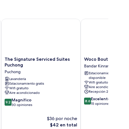
The Signature Serviced Suites Puchong
Woco Boutique Hotel K
The
Woco
The Signature Serviced Suites
Woco Boutique Hotel
Signature
Boutique
Puchong
Bandar Kinrara
Serviced
Hotel
Puchong
Estacionamiento
Suites
Kinrara
disponible
Puchong
Lavandería
Bandar
Wifi gratuito
Estacionamiento gratis
Puchong
Kinrara
Aire acondicionado
Wifi gratuito
Recepción 24/7
Aire acondicionado
8.6
Excelente
9.2
Magnífico
8.6
9.2
de
15 opiniones
de
30 opiniones
10,
10,
Excelente,
Magnífico,
$36 por noche
$
15
30
El
opiniones
$42 en total
opiniones