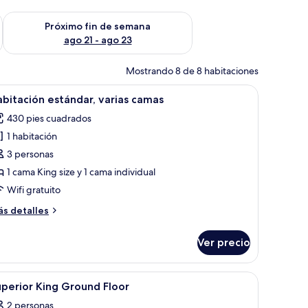
fin de semana ago 14 - ago 16
Consulta la disponibilidad para el próximo fin de semana ago
Próximo fin de semana
ago 21 - ago 23
Mostrando 8 de 8 habitaciones
alcón con sillas y vistas a zonas verdes.
brir
Habitación de hotel con dos camas, un escritor
2
bitación estándar, varias camas
odas
430 pies cuadrados
s
1 habitación
otos
e
3 personas
abitación
1 cama King size y 1 cama individual
stándar,
Wifi gratuito
arias
ás
s detalles
amas
talles
bre
Ver precio
bitación
tándar,
rias
 y un cuadro en la pared.
ventanal grande y vista a una piscina.
brir
Minibar, caja de seguridad en la habitación y e
1
mas
perior King Ground Floor
odas
2 personas