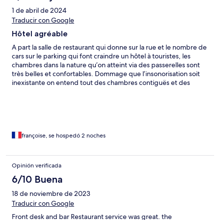
1 de abril de 2024
Traducir con Google
Hôtel agréable
A part la salle de restaurant qui donne sur la rue et le nombre de
cars sur le parking qui font craindre un hôtel à touristes, les
chambres dans la nature qu’on atteint via des passerelles sont
très belles et confortables. Dommage que l’insonorisation soit
inexistante on entend tout des chambres contiguës et des
clients qui passent devant la chambre. Prévoir des boules Quies
françoise, se hospedó 2 noches
Opinión verificada
6/10 Buena
18 de noviembre de 2023
Traducir con Google
Front desk and bar Restaurant service was great. the