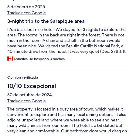
3 de enero de 2025
Traducir con Google
3-night trip to the Sarapique area
It's a basic but nice hotel. We stayed for 3 nights to explore the
area. The rooms in the back are right in the forest. There is not
much in the room. A chair and a shelf in the bathroom would
have been nice. We visited the Braulio Carrillo National Park, a
40-minute drive from the hotel. It was very quiet (Dec. 27th). It
is a great park with an aerial tram and two short walks. We saw a
Annelies, se hospedó 3 noches
lot of animals. The hotel booked a private boat tour for us (six
adults) for around $100. The dock is a 5-minute walk from the
hotel, and again, it was very quiet. We saw many monkeys,
Opinión verificada
alligators, and other animals. The pool was under renovation, so
that was a disappointment. The staff was friendly, the breakfast
10/10 Excepcional
was a buffet, and we had enough choices. If you want to
30 de octubre de 2024
explore a beautiful area in Costa Rica that is quieter than some
other parts of the country, I recommend staying a few nights at
Traducir con Google
Hotel El Bambu.
The property is located in a busy area of town, which makes it
convenient to explore and has many local dining options. It also
adjoins unspoiled land where we were able to see and hear
many wild animals from our room. The hotel is a bit dated but
very clean and comfortable. Our bathroom door would drag on