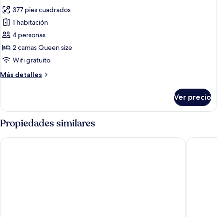
las
377 pies cuadrados
fotos
de
1 habitación
Habitación
4 personas
doble
2 camas Queen size
superior,
Wifi gratuito
Terraza
Más
Más detalles
detalles
sobre
Ver precio
Habitación
doble
superior,
Propiedades similares
Terraza
Chilamate Rainforest Eco-retreat
Ara Amb