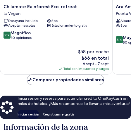
Chilamate
Ara
Chilamate Rainforest Eco-retreat
Ara A
Rainforest
Ambigu
La Virgen
Puerto V
Eco-
Lodge
Desayuno incluido
Spa
Alberc
retreat
Puerto
Acepta mascotas
Estacionamiento gratis
Spa
La
Viejo
Virgen
9.2
Magnífico
9.2
8.4
Muy
de
60 opiniones
8.4
de
80 o
10,
10,
Magnífico,
$58 por noche
Muy
60
El
$66 en total
bueno,
opiniones
precio
80
6 sept - 7 sept
actual
opinion
Total con impuestos y cargos
es
de
Comparar propiedades similares
$66
Inicia sesión y reserva para acumular crédito OneKeyCash en
miles de hoteles. ¡Más recompensas te llevan a más aventuras!
Iniciar sesión
Registrarme gratis
Información de la zona