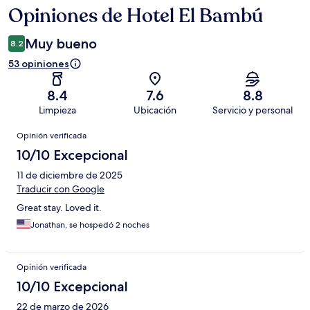
Opiniones de Hotel El Bambú
Opiniones
Muy bueno
8.2
53 opiniones
8.4
7.6
8.8
Limpieza
Ubicación
Servicio y personal
Opiniones
Opinión verificada
10/10 Excepcional
11 de diciembre de 2025
Traducir con Google
Great stay. Loved it.
Jonathan, se hospedó 2 noches
Opinión verificada
10/10 Excepcional
22 de marzo de 2026