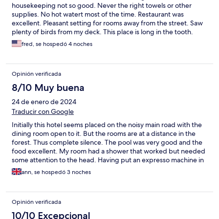
housekeeping not so good. Never the right towels or other
supplies. No hot watert most of the time. Restaurant was
excellent. Pleasant setting for rooms away from the street. Saw
plenty of birds from my deck. This place is long in the tooth.
fred, se hospedó 4 noches
Opinión verificada
8/10 Muy buena
24 de enero de 2024
Traducir con Google
Initially this hotel seems placed on the noisy main road with the
dining room open to it. But the rooms are at a distance in the
forest. Thus complete silence. The pool was very good and the
food excellent. My room had a shower that worked but needed
some attention to the head. Having put an expresso machine in
the bedroom it seemed odd to only get one capsule when was
ann, se hospedó 3 noches
staying three nights. Staff so helpful. Sarapiqui is an ordinary
Costa Rican town away from the main tourist route and thus an
experience in itself. White water rafting excellent.
Opinión verificada
10/10 Excepcional