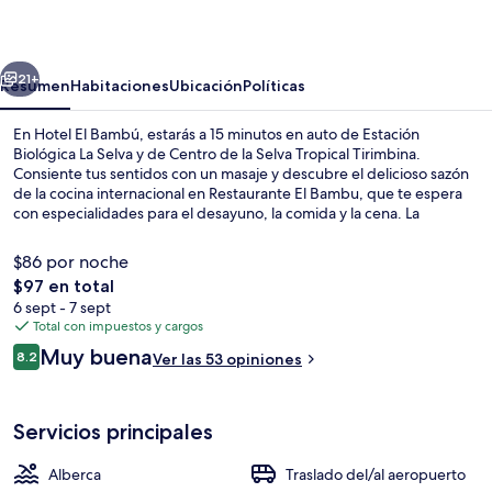
Bambú
erior
Siguiente
21+
Resumen
Habitaciones
Ubicación
Políticas
En Hotel El Bambú, estarás a 15 minutos en auto de Estación
Biológica La Selva y de Centro de la Selva Tropical Tirimbina.
Consiente tus sentidos con un masaje y descubre el delicioso sazón
de la cocina internacional en Restaurante El Bambu, que te espera
con especialidades para el desayuno, la comida y la cena. La
propiedad destaca por su alberca al aire libre, su bar o lounge y su
chapoteadero.
$86 por noche
El
$97 en total
precio
6 sept - 7 sept
Alberca al aire libre y camastros
total
Total con impuestos y cargos
es
Opiniones
Muy buena
8.2
Ver las 53 opiniones
de
8.2 de 10,
$97
Servicios principales
Alberca
Traslado del/al aeropuerto