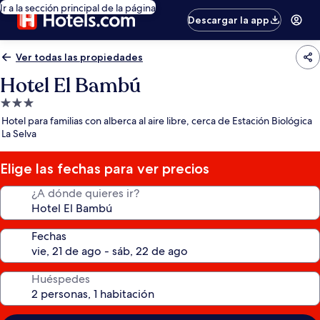
Ir a la sección principal de la página
Descargar la app
Ver todas las propiedades
Hotel El Bambú
Propiedad
de
Hotel para familias con alberca al aire libre, cerca de Estación Biológica
3.0
La Selva
estrellas
Elige las fechas para ver precios
¿A dónde quieres ir?
Fechas
Huéspedes