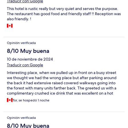
Traducir con Google
This hotel is rustic really but very quiet and serves the purpose.
The restaurant has good food and friendly staff !! Reception was
also friendly. !
Opinión verificada
8/10 Muy buena
10 de noviembre de 2024
Traducir con Google
Interesting place, when we pulled up in front on a busy street
we thought we had the wrong place but after parking around
the back it had extensive raised covered walkways going into
the forest with many units farther back. The greeted us with a
complimentary crushed ice drink that was excellent on a hot
afternoon. Nice pool and staff and a good restaurant too.
Tor, se hospedó 1 noche
Opinión verificada
8/10 Muy buena