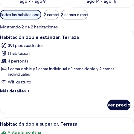
ago 7 - ago 9
ago 14 - ago 16
Filtros
Todas las habitaciones
2 camas
3 camas o más
disponibles
para
Mostrando 2 de 2 habitaciones
las
Abrir
Habitación de hotel con dos camas, ven
1
Habitación doble estándar, Terraza
habitaciones
todas
391 pies cuadrados
las
1 habitación
fotos
de
4 personas
Habitación
1 cama doble y 1 cama individual o 1 cama doble y 2 camas
individuales
doble
estándar,
Wifi gratuito
Terraza
Más
Más detalles
detalles
sobre
Ver precio
Habitación
doble
estándar,
Abrir
Habitación de hotel con dos camas, un
5
Terraza
Habitación doble superior, Terraza
todas
Vista a la montaña